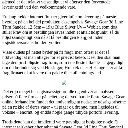
øjemed er det relativt væsentligt at vi efterser den forventede
leveringstid ved den vedkommende vare.
En lang række internet firmaer giver løfte om levering på næste
hverdag på en hel del produkter, eksempelvis Savage Gear 3d Line
Thru Sandeel 12,5cm – 19gr Blue Silver Uv – Wobler, som dog
stiller krav om at bestillingen laves inden et aftalt tidspunkt, så de
højst sandsynligt kan nå at få bestillingen klargjort inden
logistikpersonalet holder fyraften.
Visse outlets på nettet byder på fri fragt, men oftest er det så
nødvendigt at man aftager for et præcist beløb. Desuden skal man
tage den prisbilligste fragtform, som i de fleste tilfælde – ligegyldigt
om du befinder sig ved Helsingør, Holbæk eller Helsinge – er at få
fragtfirmaet til at levere din pakke til et afhentningssted.
Det er jo meget hensigtsmæssigt for alle og enhver at analysere
priser på flere firmaer på nettet, og derved har de fleste Savage Gear
online forhandlere fundet det nødvendigt at nedsætte udsalgspriserne
på en række af deres varer – til piger og drenge, men ligeledes til
voksne – enormt, og endda nogle gange tilbyde portofri levering.
Trods dette kan det imidlertid være gavnligt at besigtige nogle få
internet selskaber efter rabat på Savage Gear 3d Line Thru Sandeel