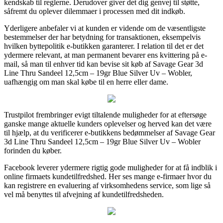
kendskab til reglerne. Derudover giver det dig genvej til støtte,
såfremt du oplever dilemmaer i processen med dit indkøb.
Yderligere anbefaler vi at kunden er vidende om de væsentligste
bestemmelser der har betydning for transaktionen, eksempelvis
hvilken byttepolitik e-butikken garanterer. I relation til det er det
ydermere relevant, at man permanent bevarer ens kvittering på e-
mail, så man til enhver tid kan bevise sit køb af Savage Gear 3d
Line Thru Sandeel 12,5cm – 19gr Blue Silver Uv – Wobler,
uafhængig om man skal købe til en herre eller dame.
Trustpilot frembringer evigt tiltalende muligheder for at eftersøge
ganske mange aktuelle kunders oplevelser og herved kan det være
til hjælp, at du verificerer e-butikkens bedømmelser af Savage Gear
3d Line Thru Sandeel 12,5cm – 19gr Blue Silver Uv – Wobler
forinden du køber.
Facebook leverer ydermere rigtig gode muligheder for at få indblik i
online firmaets kundetilfredshed. Her ses mange e-firmaer hvor du
kan registrere en evaluering af virksomhedens service, som lige så
vel må benyttes til afvejning af kundetilfredsheden.