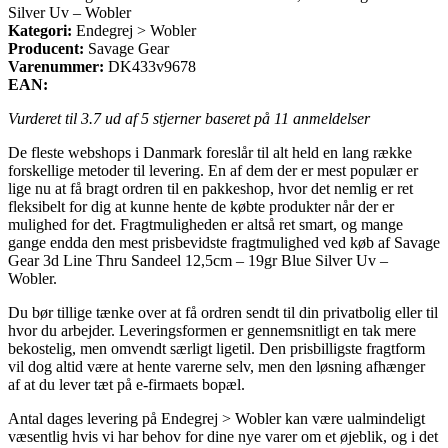
Silver Uv – Wobler
Kategori:
Endegrej > Wobler
Producent:
Savage Gear
Varenummer:
DK433v9678
EAN:
Vurderet til
3.7
ud af 5 stjerner baseret på
11
anmeldelser
De fleste webshops i Danmark foreslår til alt held en lang række
forskellige metoder til levering. En af dem der er mest populær er
lige nu at få bragt ordren til en pakkeshop, hvor det nemlig er ret
fleksibelt for dig at kunne hente de købte produkter når der er
mulighed for det. Fragtmuligheden er altså ret smart, og mange
gange endda den mest prisbevidste fragtmulighed ved køb af Savage
Gear 3d Line Thru Sandeel 12,5cm – 19gr Blue Silver Uv –
Wobler.
Du bør tillige tænke over at få ordren sendt til din privatbolig eller til
hvor du arbejder. Leveringsformen er gennemsnitligt en tak mere
bekostelig, men omvendt særligt ligetil. Den prisbilligste fragtform
vil dog altid være at hente varerne selv, men den løsning afhænger
af at du lever tæt på e-firmaets bopæl.
Antal dages levering på Endegrej > Wobler kan være ualmindeligt
væsentlig hvis vi har behov for dine nye varer om et øjeblik, og i det