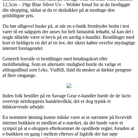
12,5cm – 19gr Blue Silver Uv – Wobler forud for at du færdiggør
din shopping, sådan at du er skråsikker på at modtage den
prisbilligste pris.
Du bør alligevel huske på, at når en e-butik frembyder bedst i test
varer til en salgspris der anses for helt fantastisk letkøbt, så kan det i
nogle tilfælde være et bevis på en uærlig e-handler. Bestillinger med
kort er heldigvis en del af en lov, der sikrer køber overfor snydagtige
internet foretagender.
Generelt foreslår vi bestillinger med betalingskort eller
mobilbetaling. Som en alternativ mulighed burde du vælge et
afdragstilbud som f.eks. ViaBill, ifald du ønsker at dække pengene
af flere omgange.
Inden folk bestiller på en Savage Gear e-handler burde de de facto
overveje netshoppens handelsvilkår, det er dog typisk et
tidskrævende arbejde.
En nemmere løsning kunne måske være at se nærmere på hvorvidt
internet butikken er medlem af e-mærket, da det burde være et
sympol på at e-shoppen efterkommer de opstillede regler, foruden at
e-butikken en gang i mellem efterses af fagfolk der har nøje