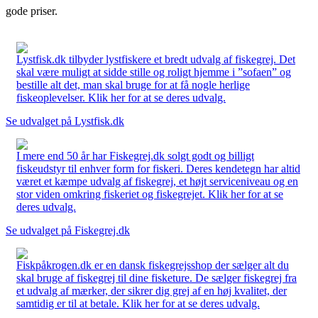
gode priser.
Lystfisk.dk tilbyder lystfiskere et bredt udvalg af fiskegrej. Det
skal være muligt at sidde stille og roligt hjemme i ”sofaen” og
bestille alt det, man skal bruge for at få nogle herlige
fiskeoplevelser. Klik her for at se deres udvalg.
Se udvalget på Lystfisk.dk
I mere end 50 år har Fiskegrej.dk solgt godt og billigt
fiskeudstyr til enhver form for fiskeri. Deres kendetegn har altid
været et kæmpe udvalg af fiskegrej, et højt serviceniveau og en
stor viden omkring fiskeriet og fiskegrejet. Klik her for at se
deres udvalg.
Se udvalget på Fiskegrej.dk
Fiskpåkrogen.dk er en dansk fiskegrejsshop der sælger alt du
skal bruge af fiskegrej til dine fisketure. De sælger fiskegrej fra
et udvalg af mærker, der sikrer dig grej af en høj kvalitet, der
samtidig er til at betale. Klik her for at se deres udvalg.