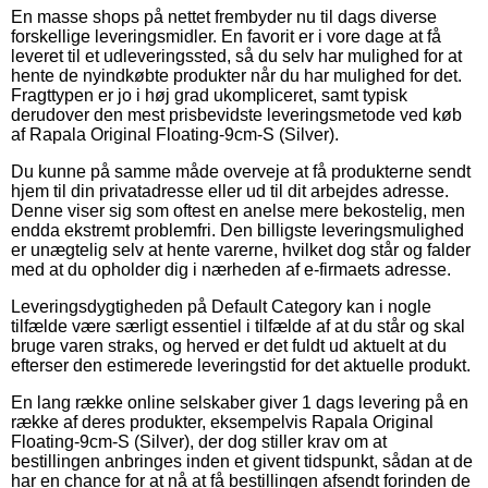
En masse shops på nettet frembyder nu til dags diverse
forskellige leveringsmidler. En favorit er i vore dage at få
leveret til et udleveringssted, så du selv har mulighed for at
hente de nyindkøbte produkter når du har mulighed for det.
Fragttypen er jo i høj grad ukompliceret, samt typisk
derudover den mest prisbevidste leveringsmetode ved køb
af Rapala Original Floating-9cm-S (Silver).
Du kunne på samme måde overveje at få produkterne sendt
hjem til din privatadresse eller ud til dit arbejdes adresse.
Denne viser sig som oftest en anelse mere bekostelig, men
endda ekstremt problemfri. Den billigste leveringsmulighed
er unægtelig selv at hente varerne, hvilket dog står og falder
med at du opholder dig i nærheden af e-firmaets adresse.
Leveringsdygtigheden på Default Category kan i nogle
tilfælde være særligt essentiel i tilfælde af at du står og skal
bruge varen straks, og herved er det fuldt ud aktuelt at du
efterser den estimerede leveringstid for det aktuelle produkt.
En lang række online selskaber giver 1 dags levering på en
række af deres produkter, eksempelvis Rapala Original
Floating-9cm-S (Silver), der dog stiller krav om at
bestillingen anbringes inden et givent tidspunkt, sådan at de
har en chance for at nå at få bestillingen afsendt forinden de