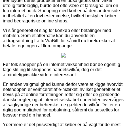
frembyder deres produkter til en udsalgspris som virker
utrolig fordelagtig, burde det ofte være et faresignal om en
fup internet butik. Shopping med kort er på den anden side
indbefattet af en lovbestemmelse, hvilket beskytter køber
imod bedrageriske online shops.
Vi slår generelt et slag for kortkøb eller betalinger med
mobilen. Som et alternativ kan du anvende en
afdragsordning fra fx ViaBill, for så vidt du foretrækker at
betale regningen af flere omgange.
Før folk shopper på en internet virksomhed bør de egentlig
tage stilling til shoppens handelsvilkår, dog er det
almindeligvis ikke videre interessant.
En anden valgmulighed kunne derfor være at kigge hvorvidt
netshoppen er verificeret af e-mærket, hvilket generelt er et
bevis på at online forretningen retter sig efter de gældende
danske regler, og at internet selskabet undertiden overvåges
af sagkyndige der behersker de gældende vilkår. Det er en
rigtig god mulighed for opbakning, såfremt du udsættes for
besvær med din handel.
Ydermere er det prisværdigt at køber er på vagt for de mest