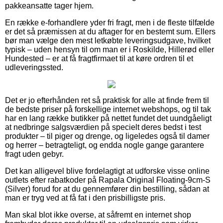
pakkeansatte tager hjem.
En række e-forhandlere yder fri fragt, men i de fleste tilfælde
er det så præmissen at du aftager for en bestemt sum. Ellers
bør man vælge den mest letkøbte leveringsudgave, hvilket
typisk – uden hensyn til om man er i Roskilde, Hillerød eller
Hundested – er at få fragtfirmaet til at køre ordren til et
udleveringssted.
Det er jo efterhånden ret så praktisk for alle at finde frem til
de bedste priser på forskellige internet webshops, og til tak
har en lang række butikker på nettet fundet det uundgåeligt
at nedbringe salgsværdien på specielt deres bedst i test
produkter – til piger og drenge, og ligeledes også til damer
og herrer – betragteligt, og endda nogle gange garantere
fragt uden gebyr.
Det kan alligevel blive fordelagtigt at udforske visse online
outlets efter rabatkoder på Rapala Original Floating-9cm-S
(Silver) forud for at du gennemfører din bestilling, sådan at
man er tryg ved at få fat i den prisbilligste pris.
Man skal blot ikke overse, at såfremt en internet shop