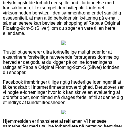
betydningsfulde forhold der spiller ind i forbindelse med
transaktionen, til eksempel den byttepolitik internet
virksomheden benytter. I den sammenhæng er det samtidig
essesentielt, at man altid beholder sin kvittering på e-mail,
så man senere kan bevise sin shopping af Rapala Original
Floating-9cm-S (Silver), om du søger en vare til en herre
eller dame.
Trustpilot genererer ultra fortræffelige muligheder for at
eksaminere forskellige nuværende forbrugeres domme og
herved er det godt, at du kigger på online forretningens
ratings af Rapala Original Floating-9cm-S (Silver) forinden
du shopper.
Facebook frembringer tillige rigtig hæderlige løsninger til at
få kendskab til internet firmaets troværdighed. Derudover ser
vi nogle e-forretninger hvor folk kan skrive en evaluering af
ordreforløbet, som tilmed må drages fordel af til at danne dig
et indtryk af kundetilfredsheden.
Hjemmesiden er finansieret af reklamer. Vi har tætte
samarbejder med utallige forhandlere på nettet og fremviser