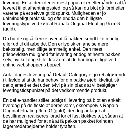
levering. En af dem der er mest populær er efterhånden at få
leveret til et afhentningssted, og så kan du blot gå forbi efter
varerne på et selvvalgt tidspunkt. Muligheden er jo
ualmindeligt praktisk, og ofte endda den billigste
leveringstype ved køb af Rapala Original Floating-9cm-G
(guld).
Du burde også tænke over at få pakken sendt til din bolig
eller ud til dit arbejde. Den er typisk en anelse mere
bekostelig, men tillige temmelig enkel. Den mest
prisbevidste mulighed for levering er dog at hente pakken
selv, hvilket dog stiller krav om at du har bopæl lige ved
online webshoppens bopæl.
Antal dages levering på Default Category er jo ret afgørende
i tilfælde af at du har behov for din pakke øjeblikkeligt, så i
det øjemed er det uden tvivl på sin plads at vi besigtiger
leveringstidspunktet på det vedkommende produkt.
En del e-handler stiller udsigt til levering på blot en enkelt
hverdag på de fleste af deres varer, eksempelvis Rapala
Original Floating-9cm-G (guld), der dog antager at
bestillingen realiseres forud for et fast klokkeslæt, sådan at
de har mulighed for at nå at få pakken pakket forinden
lagermedarbejderne holder fyraften.