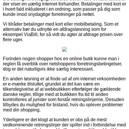
der viser en uærlig internet forhandler. Betalinger med kort er
i hvert fald inkluderet i en ordning, som passer på dig som
kunde imod snydagtige forretninger på nettet.
Vi tilråder betalinger med kort eller mobilbetaling. Som et
alternativ bør du udnytte en afdragsløsning som for
eksempel ViaBill, for så vidt du agter at afdrage prisen over
flere uger.
Forinden nogen shopper hos en online butik kunne man i
reglen få overblik over netshoppens forretningsbetingelser,
dog er det naturligvis ikke særlig interessant.
En anden løsning er at finde ud af om internet virksomheden
er e-mærke tilsluttet, grundet at det kan være en
tilkendegivelse af at webbutikken efterfølger de gældende
danske regler, tillige med at butikken fra tid til anden
kontrolleres af jurister som forstår retningslinjerne. Desuden
tilbydes du mulighed for bistand, hvis du oplever problemer
med din shopping.
Yderligere er det klogt at kunden er obs på de mest
vedkommende retningslinjer der spiller ind i forbindelse med