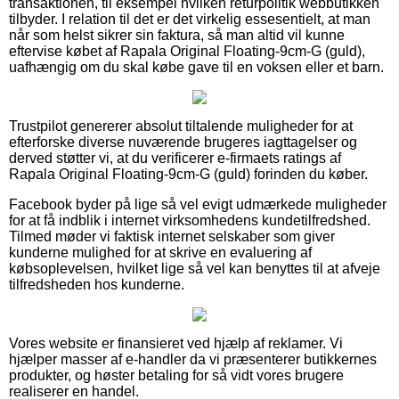
transaktionen, til eksempel hvilken returpolitik webbutikken
tilbyder. I relation til det er det virkelig essesentielt, at man
når som helst sikrer sin faktura, så man altid vil kunne
eftervise købet af Rapala Original Floating-9cm-G (guld),
uafhængig om du skal købe gave til en voksen eller et barn.
Trustpilot genererer absolut tiltalende muligheder for at
efterforske diverse nuværende brugeres iagttagelser og
derved støtter vi, at du verificerer e-firmaets ratings af
Rapala Original Floating-9cm-G (guld) forinden du køber.
Facebook byder på lige så vel evigt udmærkede muligheder
for at få indblik i internet virksomhedens kundetilfredshed.
Tilmed møder vi faktisk internet selskaber som giver
kunderne mulighed for at skrive en evaluering af
købsoplevelsen, hvilket lige så vel kan benyttes til at afveje
tilfredsheden hos kunderne.
Vores website er finansieret ved hjælp af reklamer. Vi
hjælper masser af e-handler da vi præsenterer butikkernes
produkter, og høster betaling for så vidt vores brugere
realiserer en handel.