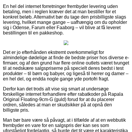
En hel del internet forretninger frembyder levering uden
betaling, men i reglen kræver det at man bestiller for et
konkret beløb. Alternativt bør du tage den prisbilligste slags
levering, hvilket mange gange – uafhængig om du opholder
sig i Odense, Farum eller Faaborg – vil blive at få leveret
bestillingen til en pakkeshop.
Det er jo efterhånden ekstremt overkommeligt for
almindelige dødelige at finde de bedste priser hos diverse e-
firmaer, og af den grund har flere online outlets været tvunget
til at nedskære salgspriserne på specielt deres bedst i test
produkter – til børn og babyer, og ligeså til herrer og damer –
en hel del, og endda nogle gange yde portofri fragt.
Derfor kan det trods alt vise sig smart at undersøge
forskellige internet forhandlere efter rabatkoder på Rapala
Original Floating-9cm-G (guld) forud for at du placerer
ordren, således at man er skudsikker på at opnå den
billigste pris.
Man bør bare være så påvagt, at i tilfælde af at en webbutik
frembyder en vare for en salgspris der kan ses som
uforståeligt fordelagtig, så burde det tit være et karakteristika