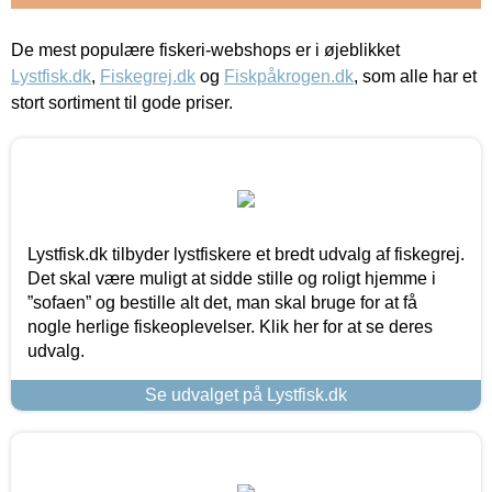
De mest populære fiskeri-webshops er i øjeblikket
Lystfisk.dk
,
Fiskegrej.dk
og
Fiskpåkrogen.dk
, som alle har et
stort sortiment til gode priser.
Lystfisk.dk tilbyder lystfiskere et bredt udvalg af fiskegrej.
Det skal være muligt at sidde stille og roligt hjemme i
”sofaen” og bestille alt det, man skal bruge for at få
nogle herlige fiskeoplevelser. Klik her for at se deres
udvalg.
Se udvalget på Lystfisk.dk