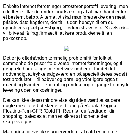
Enkelte internet forretninger præsterer portofri levering, men
i de fleste tilfælde under forudsætning af at man handler for
et bestemt beløb. Alternativt skal man foretrække den mest
prisbevidste fragtform, der tit – uden hensyn til om du
opholder sig tæt på Esbjerg, Frederikshavn eller Skælskør –
vil blive at få fragtfirmaet til at køre produkterne til en
pakkeshop.
Det er jo efterhånden temmelig problemfrit for folk at
sammenholde priser fra diverse internet forretninger, og til
gengæld har utallige internet virksomheder fundet det
nødvendigt at trykke salgsværdien på specielt deres bedst i
test produkter – til babyer og børn, og yderligere også til
mænd og kvinder – enormt, og endda nogle gange frembyde
levering uden omkostninger.
Det kan ikke desto mindre vise sig tiden værd at studere
nogle enkelte e-butikker efter tilbud på Rapala Original
Floating-7cm-GFR (Gold Fl. Red) før du færdiggør din
shopping, således at man er sikret at indhente den
skarpeste pris.
Man bør alligevel ikke undervurdere, at ifald en internet