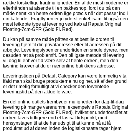
række forskellige fragtmuligheder. En af de mest moderne er
efterhånden at afsende til en pakkeshop, fordi du på den
måde nemt kan hente ordren lige præcis når det passer ind i
din kalender. Fragttypen er jo yderst enkel, samt tit også den
mest letkøbte type af levering ved køb af Rapala Original
Floating-7cm-GFR (Gold Fl. Red).
Du kan på samme måde påtænke at bestille ordren til
levering hjem til din privatadresse eller til adressen på dit
arbejde. Leveringstypen er undertiden en smule dyrere, men
desuden ret så problemfri. Den billigste metode til levering
vil dog til enhver tid være selv at hente ordren, men den
løsning kræver at du er nær online butikkens adresse.
Leveringstiden på Default Category kan være temmelig vital
ifald man skal bruge produkterne nu og her, så af den grund
er det rimelig fornuftigt at vi checker den forventede
leveringstid på den aktuelle vare.
En del online outlets frembyder muligheden for dag-til-dag
levering på mange varenumre, eksempelvis Rapala Original
Floating-7cm-GFR (Gold Fl. Red), hvilket er underforstået at
ordren laves tidligere end et fastsat tidspunkt, med
hensynstagen til at de har udsigt til at kunne nå at få
produktet ud af døren inden de logistikansatte tager hjem.