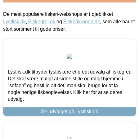
De mest populære fiskeri-webshops er i øjeblikket
Lystfisk.dk
,
Fiskegrej.dk
og
Fiskpåkrogen.dk
, som alle har et
stort sortiment til gode priser.
Lystfisk.dk tilbyder lystfiskere et bredt udvalg af fiskegrej.
Det skal være muligt at sidde stille og roligt hjemme i
”sofaen” og bestille alt det, man skal bruge for at få
nogle herlige fiskeoplevelser. Klik her for at se deres
udvalg.
Se udvalget på Lystfisk.dk