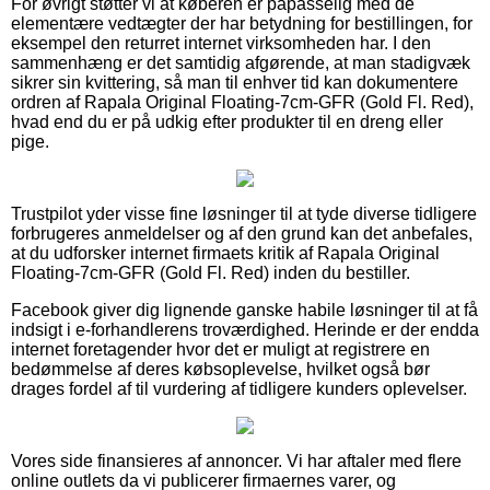
For øvrigt støtter vi at køberen er påpasselig med de
elementære vedtægter der har betydning for bestillingen, for
eksempel den returret internet virksomheden har. I den
sammenhæng er det samtidig afgørende, at man stadigvæk
sikrer sin kvittering, så man til enhver tid kan dokumentere
ordren af Rapala Original Floating-7cm-GFR (Gold Fl. Red),
hvad end du er på udkig efter produkter til en dreng eller
pige.
Trustpilot yder visse fine løsninger til at tyde diverse tidligere
forbrugeres anmeldelser og af den grund kan det anbefales,
at du udforsker internet firmaets kritik af Rapala Original
Floating-7cm-GFR (Gold Fl. Red) inden du bestiller.
Facebook giver dig lignende ganske habile løsninger til at få
indsigt i e-forhandlerens troværdighed. Herinde er der endda
internet foretagender hvor det er muligt at registrere en
bedømmelse af deres købsoplevelse, hvilket også bør
drages fordel af til vurdering af tidligere kunders oplevelser.
Vores side finansieres af annoncer. Vi har aftaler med flere
online outlets da vi publicerer firmaernes varer, og