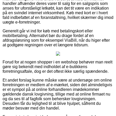
handler afhænder deres varer til salg for en salgspris som
anses for uforståeligt letkøbt, kan det tit være en indikation
på en svindel internet virksomhed. Køb med kort er i hvert
fald indbefattet af en foranstaltning, hvilket skærmer dig imod
uægte e-forretninger.
Generelt går vi ind for køb med betalingskort eller
mobilbetaling. Alternativt bør du drage fordel af en
afdragsløsning som for eksempel ViaBill, når du higer efter
at godtgøre regningen over et længere tidsrum.
Forud for at nogen shopper i en webshop behøver man reelt
gøre sig bekendt med indholdet af e-butikkens
forretningsaftale, dog er det oftest ikke særlig spændende.
Et andet forslag kunne måske være at undersøge om online
forretningen er medlem af e-mærket, siden det almindeligvis
er et sympol på at online forhandleren imødekommer
gældende dansk lovgivning, tillige med at online firmaet nu
og da ses til af fagfolk som behersker lovgivningen.
Desuden får du lejlighed til at blive hjulpet, såfremt du
møder besvær med din handel.