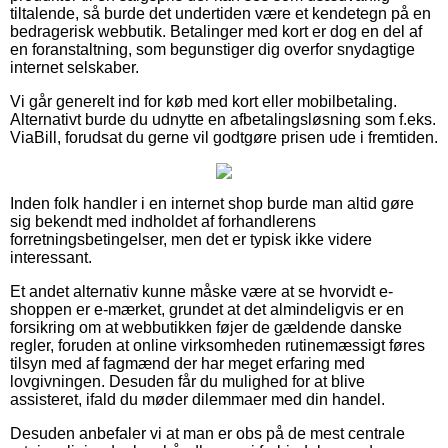
tiltalende, så burde det undertiden være et kendetegn på en
bedragerisk webbutik. Betalinger med kort er dog en del af
en foranstaltning, som begunstiger dig overfor snydagtige
internet selskaber.
Vi går generelt ind for køb med kort eller mobilbetaling.
Alternativt burde du udnytte en afbetalingsløsning som f.eks.
ViaBill, forudsat du gerne vil godtgøre prisen ude i fremtiden.
Inden folk handler i en internet shop burde man altid gøre
sig bekendt med indholdet af forhandlerens
forretningsbetingelser, men det er typisk ikke videre
interessant.
Et andet alternativ kunne måske være at se hvorvidt e-
shoppen er e-mærket, grundet at det almindeligvis er en
forsikring om at webbutikken føjer de gældende danske
regler, foruden at online virksomheden rutinemæssigt føres
tilsyn med af fagmænd der har meget erfaring med
lovgivningen. Desuden får du mulighed for at blive
assisteret, ifald du møder dilemmaer med din handel.
Desuden anbefaler vi at man er obs på de mest centrale