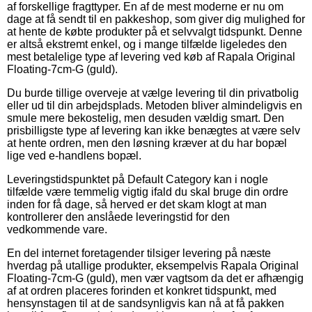
af forskellige fragttyper. En af de mest moderne er nu om
dage at få sendt til en pakkeshop, som giver dig mulighed for
at hente de købte produkter på et selvvalgt tidspunkt. Denne
er altså ekstremt enkel, og i mange tilfælde ligeledes den
mest betalelige type af levering ved køb af Rapala Original
Floating-7cm-G (guld).
Du burde tillige overveje at vælge levering til din privatbolig
eller ud til din arbejdsplads. Metoden bliver almindeligvis en
smule mere bekostelig, men desuden vældig smart. Den
prisbilligste type af levering kan ikke benægtes at være selv
at hente ordren, men den løsning kræver at du har bopæl
lige ved e-handlens bopæl.
Leveringstidspunktet på Default Category kan i nogle
tilfælde være temmelig vigtig ifald du skal bruge din ordre
inden for få dage, så herved er det skam klogt at man
kontrollerer den anslåede leveringstid for den
vedkommende vare.
En del internet foretagender tilsiger levering på næste
hverdag på utallige produkter, eksempelvis Rapala Original
Floating-7cm-G (guld), men vær vagtsom da det er afhængig
af at ordren placeres forinden et konkret tidspunkt, med
hensynstagen til at de sandsynligvis kan nå at få pakken