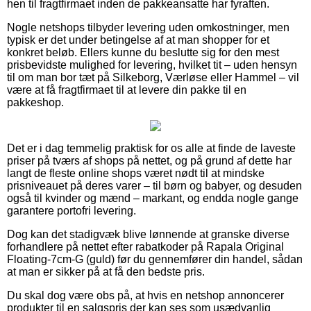
hen til fragtfirmaet inden de pakkeansatte har fyraften.
Nogle netshops tilbyder levering uden omkostninger, men
typisk er det under betingelse af at man shopper for et
konkret beløb. Ellers kunne du beslutte sig for den mest
prisbevidste mulighed for levering, hvilket tit – uden hensyn
til om man bor tæt på Silkeborg, Værløse eller Hammel – vil
være at få fragtfirmaet til at levere din pakke til en
pakkeshop.
Det er i dag temmelig praktisk for os alle at finde de laveste
priser på tværs af shops på nettet, og på grund af dette har
langt de fleste online shops været nødt til at mindske
prisniveauet på deres varer – til børn og babyer, og desuden
også til kvinder og mænd – markant, og endda nogle gange
garantere portofri levering.
Dog kan det stadigvæk blive lønnende at granske diverse
forhandlere på nettet efter rabatkoder på Rapala Original
Floating-7cm-G (guld) før du gennemfører din handel, sådan
at man er sikker på at få den bedste pris.
Du skal dog være obs på, at hvis en netshop annoncerer
produkter til en salgspris der kan ses som usædvanlig