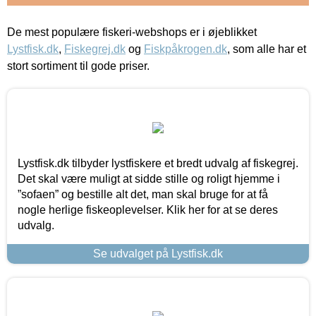
De mest populære fiskeri-webshops er i øjeblikket
Lystfisk.dk
,
Fiskegrej.dk
og
Fiskpåkrogen.dk
, som alle har et
stort sortiment til gode priser.
Lystfisk.dk tilbyder lystfiskere et bredt udvalg af fiskegrej.
Det skal være muligt at sidde stille og roligt hjemme i
”sofaen” og bestille alt det, man skal bruge for at få
nogle herlige fiskeoplevelser. Klik her for at se deres
udvalg.
Se udvalget på Lystfisk.dk