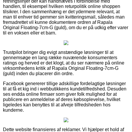
retningslinjer der kan håndhæves i forbindelse med
handlen, til eksempel hvilken returpolitik online shoppen
tilsikrer. I den sammenhæng er det ydermere relevant, at
man til enhver tid gemmer sin kvitteringsmail, således man
fremadrettet vil kunne dokumentere ordren af Rapala
Original Floating-7cm-G (guld), om du er på udkig efter varer
til en voksen eller et barn.
Trustpilot bringer dig evigt anstændige løsninger til at
gennemsøge en lang række nuværende konsumenters
ratings og herved er det klogt, at du ser nærmere på online
virksomhedens kritik af Rapala Original Floating-7cm-G
(guld) inden du placerer din ordre.
Facebook genererer tillige adskillige fordelagtige løsninger
til at få et kig ind i webbutikkens kundetilfredshed. Desuden
ses endda online firmaer som giver folk mulighed for at
publicere en anmeldelse af deres købsoplevelse, hvilket
ligeledes kan benyttes til at afveje tilfredsheden hos
kunderne.
Dette website finansieres af reklamer. Vi hjælper et hold af