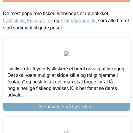
De mest populære fiskeri-webshops er i øjeblikket
Lystfisk.dk
,
Fiskegrej.dk
og
Fiskpåkrogen.dk
, som alle har et
stort sortiment til gode priser.
Lystfisk.dk tilbyder lystfiskere et bredt udvalg af fiskegrej.
Det skal være muligt at sidde stille og roligt hjemme i
”sofaen” og bestille alt det, man skal bruge for at få
nogle herlige fiskeoplevelser. Klik her for at se deres
udvalg.
Se udvalget på Lystfisk.dk