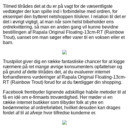
Tilmed tilrådes det at du er på vagt for de væsentligste
vedtægter der kan spille ind i forbindelse med ordren, for
eksempel den bytteret netshoppen tilsikrer. I relation til det er
det i øvrigt vigtigt, at man når som helst bibeholder ens
ordrekvittering, så man en anden gang vil kunne bevidne
bestillingen af Rapala Original Floating-13cm-RT (Rainbow
Trout), uanset om man søger efter varer til en voksen eller et
barn.
Trustpilot giver dig en række fantastiske chancer for at kigge
nærmere på ret mange øvrige konsumenters opfattelser og
på grund af dette tilrådes det, at du evaluerer internet
forhandlerens vurderinger af Rapala Original Floating-13cm-
RT (Rainbow Trout) forud for at du færdiggør din shopping.
Facebook frembyder lignende adskillige habile metoder til at
få en idé om e-firmaets troværdighed. Her møder vi en
række internet butikker som tilbyder folk at ytre en
bedømmelse af ordreforløbet, hvilket desuden kan drages
fordel af til at afveje hvor tilfredse kunderne er.