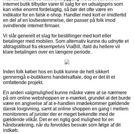
internet butik tilbyder varer til salg for en udsalgspris som
kan virke enormt fordelagtig, så bør det ofte være en
indikator for en falsk e-shop. Handler med kort er imidlertid
en del af en lovbestemmelse, der passer på folk imod
svindlende internet firmaer.
Vi slår generelt et slag for bestillinger med kort eller
betalinger med mobilen. Som alternativ kunne du udnytte et
afdragstilbud fra eksempelvis ViaBill, ifald du hellere vil
klare betalingen over en længere periode.
Inden folk køber hos en butik kunne de helt sikkert
gennemgå e-butikkens handelsaftale, dog er det tit et
omfattende projekt.
En anden valgmulighed kunne måske være at se nærmere
på om online webshoppen er e-mærket, grundet at det burde
være en angivelse af at e-handlen imødekommer gældende
dansk lovgivning, samt at online shoppen en gang i mellem
monitoreres af jurister der er meget bekendte med de
gældende vilkår. Det er en rigtig god mulighed for en
håndsrækning, når du forvoldes besvær som følge af dit
indkøb.