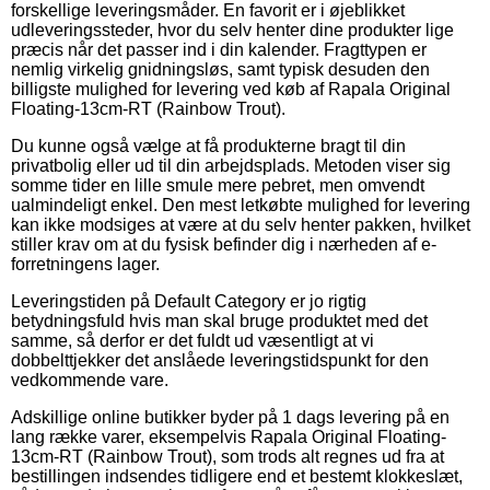
forskellige leveringsmåder. En favorit er i øjeblikket
udleveringssteder, hvor du selv henter dine produkter lige
præcis når det passer ind i din kalender. Fragttypen er
nemlig virkelig gnidningsløs, samt typisk desuden den
billigste mulighed for levering ved køb af Rapala Original
Floating-13cm-RT (Rainbow Trout).
Du kunne også vælge at få produkterne bragt til din
privatbolig eller ud til din arbejdsplads. Metoden viser sig
somme tider en lille smule mere pebret, men omvendt
ualmindeligt enkel. Den mest letkøbte mulighed for levering
kan ikke modsiges at være at du selv henter pakken, hvilket
stiller krav om at du fysisk befinder dig i nærheden af e-
forretningens lager.
Leveringstiden på Default Category er jo rigtig
betydningsfuld hvis man skal bruge produktet med det
samme, så derfor er det fuldt ud væsentligt at vi
dobbelttjekker det anslåede leveringstidspunkt for den
vedkommende vare.
Adskillige online butikker byder på 1 dags levering på en
lang række varer, eksempelvis Rapala Original Floating-
13cm-RT (Rainbow Trout), som trods alt regnes ud fra at
bestillingen indsendes tidligere end et bestemt klokkeslæt,