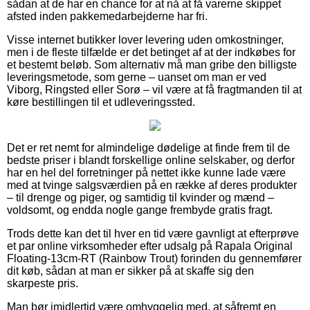
sådan at de har en chance for at nå at få varerne skippet
afsted inden pakkemedarbejderne har fri.
Visse internet butikker lover levering uden omkostninger,
men i de fleste tilfælde er det betinget af at der indkøbes for
et bestemt beløb. Som alternativ må man gribe den billigste
leveringsmetode, som gerne – uanset om man er ved
Viborg, Ringsted eller Sorø – vil være at få fragtmanden til at
køre bestillingen til et udleveringssted.
Det er ret nemt for almindelige dødelige at finde frem til de
bedste priser i blandt forskellige online selskaber, og derfor
har en hel del forretninger på nettet ikke kunne lade være
med at tvinge salgsværdien på en række af deres produkter
– til drenge og piger, og samtidig til kvinder og mænd –
voldsomt, og endda nogle gange frembyde gratis fragt.
Trods dette kan det til hver en tid være gavnligt at efterprøve
et par online virksomheder efter udsalg på Rapala Original
Floating-13cm-RT (Rainbow Trout) forinden du gennemfører
dit køb, sådan at man er sikker på at skaffe sig den
skarpeste pris.
Man bør imidlertid være omhyggelig med, at såfremt en