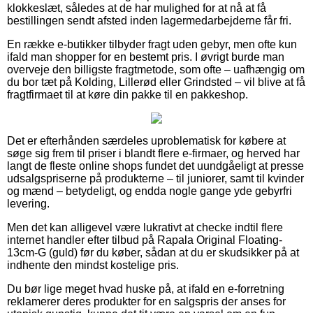
klokkeslæt, således at de har mulighed for at nå at få
bestillingen sendt afsted inden lagermedarbejderne får fri.
En række e-butikker tilbyder fragt uden gebyr, men ofte kun
ifald man shopper for en bestemt pris. I øvrigt burde man
overveje den billigste fragtmetode, som ofte – uafhængig om
du bor tæt på Kolding, Lillerød eller Grindsted – vil blive at få
fragtfirmaet til at køre din pakke til en pakkeshop.
Det er efterhånden særdeles uproblematisk for købere at
søge sig frem til priser i blandt flere e-firmaer, og herved har
langt de fleste online shops fundet det uundgåeligt at presse
udsalgspriserne på produkterne – til juniorer, samt til kvinder
og mænd – betydeligt, og endda nogle gange yde gebyrfri
levering.
Men det kan alligevel være lukrativt at checke indtil flere
internet handler efter tilbud på Rapala Original Floating-
13cm-G (guld) før du køber, sådan at du er skudsikker på at
indhente den mindst kostelige pris.
Du bør lige meget hvad huske på, at ifald en e-forretning
reklamerer deres produkter for en salgspris der anses for