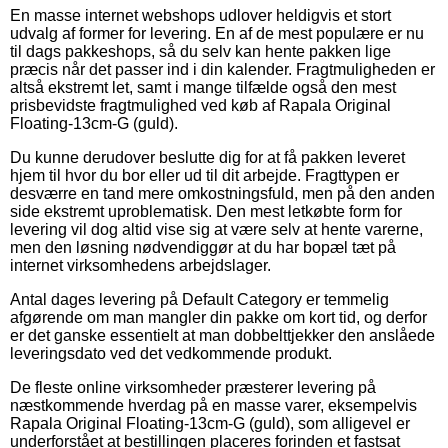
En masse internet webshops udlover heldigvis et stort
udvalg af former for levering. En af de mest populære er nu
til dags pakkeshops, så du selv kan hente pakken lige
præcis når det passer ind i din kalender. Fragtmuligheden er
altså ekstremt let, samt i mange tilfælde også den mest
prisbevidste fragtmulighed ved køb af Rapala Original
Floating-13cm-G (guld).
Du kunne derudover beslutte dig for at få pakken leveret
hjem til hvor du bor eller ud til dit arbejde. Fragttypen er
desværre en tand mere omkostningsfuld, men på den anden
side ekstremt uproblematisk. Den mest letkøbte form for
levering vil dog altid vise sig at være selv at hente varerne,
men den løsning nødvendiggør at du har bopæl tæt på
internet virksomhedens arbejdslager.
Antal dages levering på Default Category er temmelig
afgørende om man mangler din pakke om kort tid, og derfor
er det ganske essentielt at man dobbelttjekker den anslåede
leveringsdato ved det vedkommende produkt.
De fleste online virksomheder præsterer levering på
næstkommende hverdag på en masse varer, eksempelvis
Rapala Original Floating-13cm-G (guld), som alligevel er
underforstået at bestillingen placeres forinden et fastsat