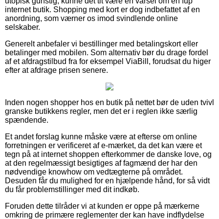
utopisk gunstig, kunne det tit være en varsel om en fup
internet butik. Shopping med kort er dog indbefattet af en
anordning, som værner os imod svindlende online
selskaber.
Generelt anbefaler vi bestillinger med betalingskort eller
betalinger med mobilen. Som alternativ bør du drage fordel
af et afdragstilbud fra for eksempel ViaBill, forudsat du higer
efter at afdrage prisen senere.
Inden nogen shopper hos en butik på nettet bør de uden tvivl
granske butikkens regler, men det er i reglen ikke særlig
spændende.
Et andet forslag kunne måske være at efterse om online
forretningen er verificeret af e-mærket, da det kan være et
tegn på at internet shoppen efterkommer de danske love, og
at den regelmæssigt besigtiges af fagmænd der har den
nødvendige knowhow om vedtægterne på området.
Desuden får du mulighed for en hjælpende hånd, for så vidt
du får problemstillinger med dit indkøb.
Foruden dette tilråder vi at kunden er oppe på mærkerne
omkring de primære reglementer der kan have indflydelse