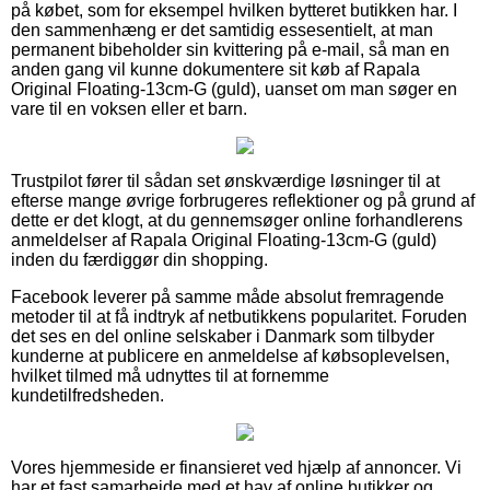
på købet, som for eksempel hvilken bytteret butikken har. I
den sammenhæng er det samtidig essesentielt, at man
permanent bibeholder sin kvittering på e-mail, så man en
anden gang vil kunne dokumentere sit køb af Rapala
Original Floating-13cm-G (guld), uanset om man søger en
vare til en voksen eller et barn.
Trustpilot fører til sådan set ønskværdige løsninger til at
efterse mange øvrige forbrugeres reflektioner og på grund af
dette er det klogt, at du gennemsøger online forhandlerens
anmeldelser af Rapala Original Floating-13cm-G (guld)
inden du færdiggør din shopping.
Facebook leverer på samme måde absolut fremragende
metoder til at få indtryk af netbutikkens popularitet. Foruden
det ses en del online selskaber i Danmark som tilbyder
kunderne at publicere en anmeldelse af købsoplevelsen,
hvilket tilmed må udnyttes til at fornemme
kundetilfredsheden.
Vores hjemmeside er finansieret ved hjælp af annoncer. Vi
har et fast samarbejde med et hav af online butikker og