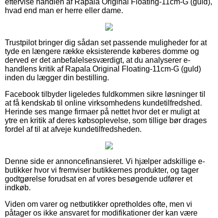
eftervise handlen af Rapala Original Floating-11cm-G (guld),
hvad end man er herre eller dame.
Trustpilot bringer dig sådan set passende muligheder for at
tyde en længere række eksisterende køberes domme og
derved er det anbefalelsesværdigt, at du analyserer e-
handlens kritik af Rapala Original Floating-11cm-G (guld)
inden du lægger din bestilling.
Facebook tilbyder ligeledes fuldkommen sikre løsninger til
at få kendskab til online virksomhedens kundetilfredshed.
Herinde ses mange firmaer på nettet hvor det er muligt at
ytre en kritik af deres købsoplevelse, som tillige bør drages
fordel af til at afveje kundetilfredsheden.
Denne side er annoncefinansieret. Vi hjælper adskillige e-
butikker hvor vi fremviser butikkernes produkter, og tager
godtgørelse forudsat en af vores besøgende udfører et
indkøb.
Viden om varer og netbutikker opretholdes ofte, men vi
påtager os ikke ansvaret for modifikationer der kan være