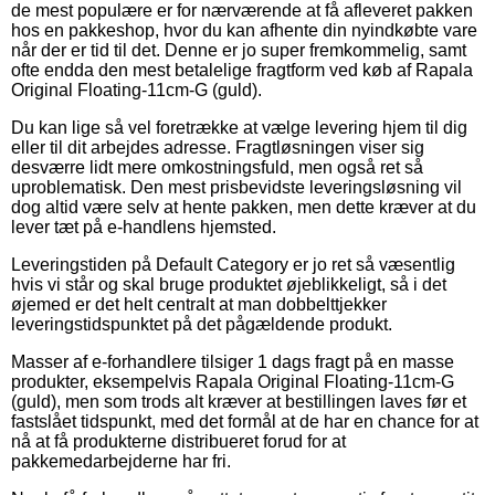
de mest populære er for nærværende at få afleveret pakken
hos en pakkeshop, hvor du kan afhente din nyindkøbte vare
når der er tid til det. Denne er jo super fremkommelig, samt
ofte endda den mest betalelige fragtform ved køb af Rapala
Original Floating-11cm-G (guld).
Du kan lige så vel foretrække at vælge levering hjem til dig
eller til dit arbejdes adresse. Fragtløsningen viser sig
desværre lidt mere omkostningsfuld, men også ret så
uproblematisk. Den mest prisbevidste leveringsløsning vil
dog altid være selv at hente pakken, men dette kræver at du
lever tæt på e-handlens hjemsted.
Leveringstiden på Default Category er jo ret så væsentlig
hvis vi står og skal bruge produktet øjeblikkeligt, så i det
øjemed er det helt centralt at man dobbelttjekker
leveringstidspunktet på det pågældende produkt.
Masser af e-forhandlere tilsiger 1 dags fragt på en masse
produkter, eksempelvis Rapala Original Floating-11cm-G
(guld), men som trods alt kræver at bestillingen laves før et
fastslået tidspunkt, med det formål at de har en chance for at
nå at få produkterne distribueret forud for at
pakkemedarbejderne har fri.