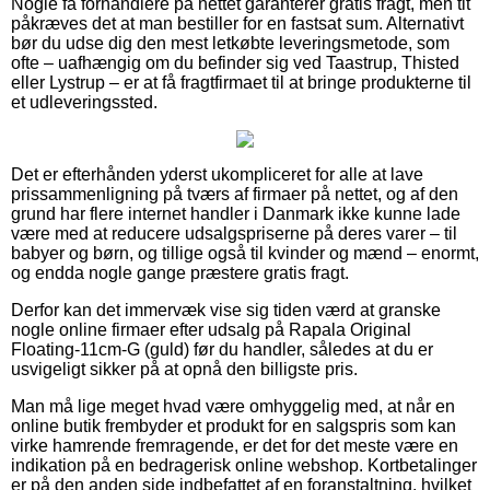
Nogle få forhandlere på nettet garanterer gratis fragt, men tit
påkræves det at man bestiller for en fastsat sum. Alternativt
bør du udse dig den mest letkøbte leveringsmetode, som
ofte – uafhængig om du befinder sig ved Taastrup, Thisted
eller Lystrup – er at få fragtfirmaet til at bringe produkterne til
et udleveringssted.
Det er efterhånden yderst ukompliceret for alle at lave
prissammenligning på tværs af firmaer på nettet, og af den
grund har flere internet handler i Danmark ikke kunne lade
være med at reducere udsalgspriserne på deres varer – til
babyer og børn, og tillige også til kvinder og mænd – enormt,
og endda nogle gange præstere gratis fragt.
Derfor kan det immervæk vise sig tiden værd at granske
nogle online firmaer efter udsalg på Rapala Original
Floating-11cm-G (guld) før du handler, således at du er
usvigeligt sikker på at opnå den billigste pris.
Man må lige meget hvad være omhyggelig med, at når en
online butik frembyder et produkt for en salgspris som kan
virke hamrende fremragende, er det for det meste være en
indikation på en bedragerisk online webshop. Kortbetalinger
er på den anden side indbefattet af en foranstaltning, hvilket