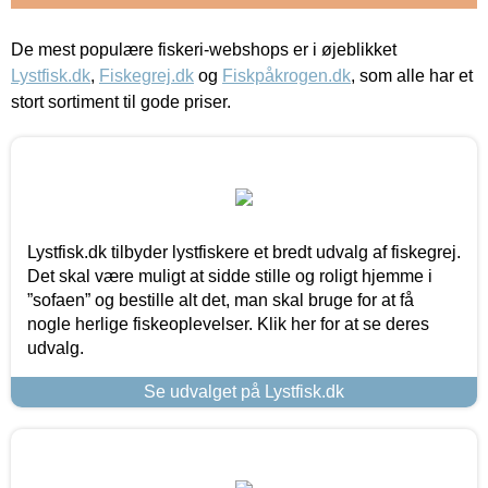
De mest populære fiskeri-webshops er i øjeblikket
Lystfisk.dk
,
Fiskegrej.dk
og
Fiskpåkrogen.dk
, som alle har et
stort sortiment til gode priser.
Lystfisk.dk tilbyder lystfiskere et bredt udvalg af fiskegrej.
Det skal være muligt at sidde stille og roligt hjemme i
”sofaen” og bestille alt det, man skal bruge for at få
nogle herlige fiskeoplevelser. Klik her for at se deres
udvalg.
Se udvalget på Lystfisk.dk