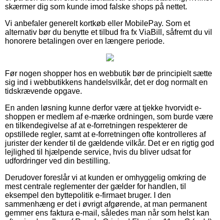
skærmer dig som kunde imod falske shops på nettet.
Vi anbefaler generelt kortkøb eller MobilePay. Som et
alternativ bør du benytte et tilbud fra fx ViaBill, såfremt du vil
honorere betalingen over en længere periode.
Før nogen shopper hos en webbutik bør de principielt sætte
sig ind i webbutikkens handelsvilkår, det er dog normalt en
tidskrævende opgave.
En anden løsning kunne derfor være at tjekke hvorvidt e-
shoppen er medlem af e-mærke ordningen, som burde være
en tilkendegivelse af at e-forretningen respekterer de
opstillede regler, samt at e-forretningen ofte kontrolleres af
jurister der kender til de gældende vilkår. Det er en rigtig god
lejlighed til hjælpende service, hvis du bliver udsat for
udfordringer ved din bestilling.
Derudover foreslår vi at kunden er omhyggelig omkring de
mest centrale reglementer der gælder for handlen, til
eksempel den byttepolitik e-firmaet bruger. I den
sammenhæng er det i øvrigt afgørende, at man permanent
gemmer ens faktura e-mail, således man når som helst kan