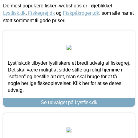
De mest populære fiskeri-webshops er i øjeblikket
Lystfisk.dk
,
Fiskegrej.dk
og
Fiskpåkrogen.dk
, som alle har et
stort sortiment til gode priser.
Lystfisk.dk tilbyder lystfiskere et bredt udvalg af fiskegrej.
Det skal være muligt at sidde stille og roligt hjemme i
”sofaen” og bestille alt det, man skal bruge for at få
nogle herlige fiskeoplevelser. Klik her for at se deres
udvalg.
Se udvalget på Lystfisk.dk