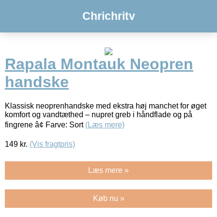
Chrichritv
Rapala Montauk Neopren
handske
Klassisk neoprenhandske med ekstra høj manchet for øget
komfort og vandtæthed – nupret greb i håndflade og på
fingrene â¢ Farve: Sort
(Læs mere)
149
kr.
(Vis fragtpris)
Læs mere »
Køb nu »