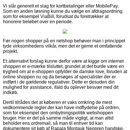
Vi slår generelt et slag for kortbetalinger eller MobilePay.
Som en anden løsning kunne du vælge en afdragsordning
som for eksempel ViaBill, forudsat du foretrækker at
honorere beløbet over en periode.
Før nogen shopper på en netshop behøver man i princippet
tyde virksomhedens vilkår, men det er gerne et omfattende
projekt.
Et alternativt forslag kunne derfor være at kigge om internet
shoppen er e-mærke tilsluttet, grundet at det burde være en
tryghed om at e-shoppen opfylder de danske love, foruden at
online shoppen nu og da besøges af specialister der er
indført i de gældende regulativer. Dette er desuden din
mulighed for assistance, ifald du oplever besvær med dit
indkøb.
Dertil tilrådes det at køberen er vaks omkring de mest
vedkommende regler der kan have indflydelse på ordren,
som for eksempel den ombytningspolitik webshoppen
bruger. Her er det på samme måde vigtigt, at man altid
beholder ens ordremail, så man til enhver tid kan
dokumentere sit køb af Rapala Montauk Neopren handske,