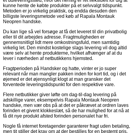
et udleveringssted, hvor det nemlig er ret fleksibelt for dig at
kunne hente de købte produkter på et selvvalgt tidspunkt.
Metoden er jo virkelig praktisk, og endda desuden den
billigste leveringsmetode ved køb af Rapala Montauk
Neopren handske.
Du kan lige så vel forsøge at få det leveret til din privatbolig
eller til dit arbejdes adresse. Fragtmuligheden er
gennemsnitligt lidt mere omkostningsfuld, men samtidig
virkelig let. Den mindst kostelige slags levering vil dog altid
være selv at hente produkterne, hvilket afhænger af at du
lever i nærheden af netbutikkens hjemsted.
Fragtperioden på Handsker og hatte, vinter er jo super
relevant når man mangler pakken inden for kort tid, og i det
øjemed er det øjensynligt klogt at man gransker det
forventede leveringstidspunkt for den respektive vare.
Flere netbutikker giver løfte om dag-til-dag levering på
adskillige varer, eksempelvis Rapala Montauk Neopren
handske, men vær obs på at det er påkrævet at ordren laves
forinden et givent klokkeslæt, så de har mulighed for at nå at
få dit nye produkt afsted forinden personalet har fri.
Nogle få internet foretagender garanterer fragt uden betaling,
men tit stiller det krav om at der bestilles for en bestemt pris.