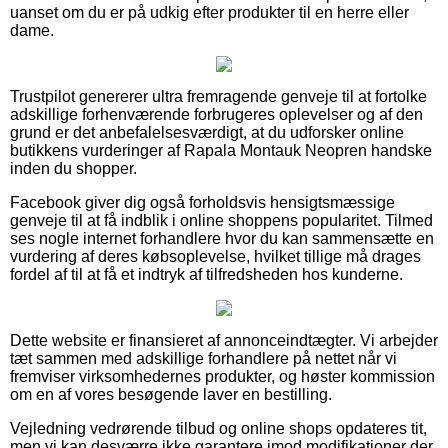
uanset om du er på udkig efter produkter til en herre eller
dame.
Trustpilot genererer ultra fremragende genveje til at fortolke
adskillige forhenværende forbrugeres oplevelser og af den
grund er det anbefalelsesværdigt, at du udforsker online
butikkens vurderinger af Rapala Montauk Neopren handske
inden du shopper.
Facebook giver dig også forholdsvis hensigtsmæssige
genveje til at få indblik i online shoppens popularitet. Tilmed
ses nogle internet forhandlere hvor du kan sammensætte en
vurdering af deres købsoplevelse, hvilket tillige må drages
fordel af til at få et indtryk af tilfredsheden hos kunderne.
Dette website er finansieret af annonceindtægter. Vi arbejder
tæt sammen med adskillige forhandlere på nettet når vi
fremviser virksomhedernes produkter, og høster kommission
om en af vores besøgende laver en bestilling.
Vejledning vedrørende tilbud og online shops opdateres tit,
men vi kan desværre ikke garantere imod modifikationer der