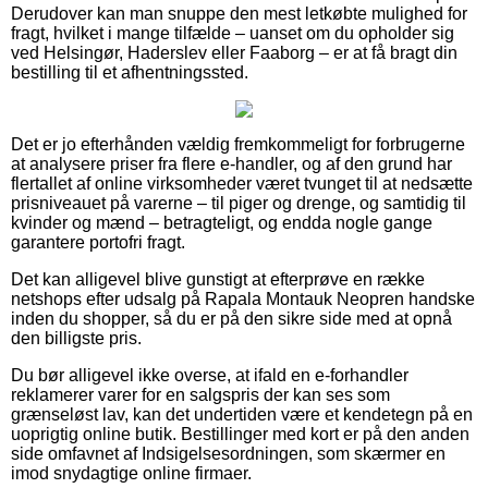
Derudover kan man snuppe den mest letkøbte mulighed for
fragt, hvilket i mange tilfælde – uanset om du opholder sig
ved Helsingør, Haderslev eller Faaborg – er at få bragt din
bestilling til et afhentningssted.
Det er jo efterhånden vældig fremkommeligt for forbrugerne
at analysere priser fra flere e-handler, og af den grund har
flertallet af online virksomheder været tvunget til at nedsætte
prisniveauet på varerne – til piger og drenge, og samtidig til
kvinder og mænd – betragteligt, og endda nogle gange
garantere portofri fragt.
Det kan alligevel blive gunstigt at efterprøve en række
netshops efter udsalg på Rapala Montauk Neopren handske
inden du shopper, så du er på den sikre side med at opnå
den billigste pris.
Du bør alligevel ikke overse, at ifald en e-forhandler
reklamerer varer for en salgspris der kan ses som
grænseløst lav, kan det undertiden være et kendetegn på en
uoprigtig online butik. Bestillinger med kort er på den anden
side omfavnet af Indsigelsesordningen, som skærmer en
imod snydagtige online firmaer.