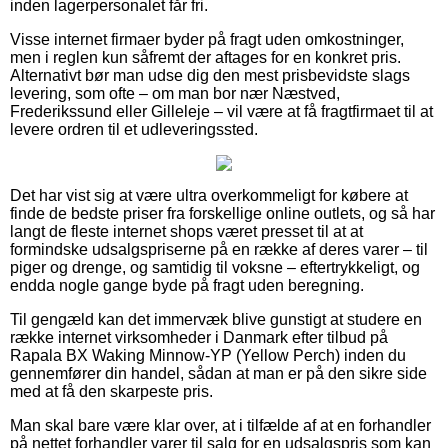
inden lagerpersonalet får fri.
Visse internet firmaer byder på fragt uden omkostninger,
men i reglen kun såfremt der aftages for en konkret pris.
Alternativt bør man udse dig den mest prisbevidste slags
levering, som ofte – om man bor nær Næstved,
Frederikssund eller Gilleleje – vil være at få fragtfirmaet til at
levere ordren til et udleveringssted.
Det har vist sig at være ultra overkommeligt for købere at
finde de bedste priser fra forskellige online outlets, og så har
langt de fleste internet shops været presset til at at
formindske udsalgspriserne på en række af deres varer – til
piger og drenge, og samtidig til voksne – eftertrykkeligt, og
endda nogle gange byde på fragt uden beregning.
Til gengæld kan det immervæk blive gunstigt at studere en
række internet virksomheder i Danmark efter tilbud på
Rapala BX Waking Minnow-YP (Yellow Perch) inden du
gennemfører din handel, sådan at man er på den sikre side
med at få den skarpeste pris.
Man skal bare være klar over, at i tilfælde af at en forhandler
på nettet forhandler varer til salg for en udsalgspris som kan