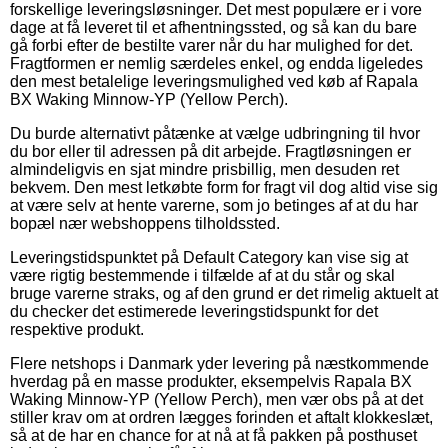
forskellige leveringsløsninger. Det mest populære er i vore
dage at få leveret til et afhentningssted, og så kan du bare
gå forbi efter de bestilte varer når du har mulighed for det.
Fragtformen er nemlig særdeles enkel, og endda ligeledes
den mest betalelige leveringsmulighed ved køb af Rapala
BX Waking Minnow-YP (Yellow Perch).
Du burde alternativt påtænke at vælge udbringning til hvor
du bor eller til adressen på dit arbejde. Fragtløsningen er
almindeligvis en sjat mindre prisbillig, men desuden ret
bekvem. Den mest letkøbte form for fragt vil dog altid vise sig
at være selv at hente varerne, som jo betinges af at du har
bopæl nær webshoppens tilholdssted.
Leveringstidspunktet på Default Category kan vise sig at
være rigtig bestemmende i tilfælde af at du står og skal
bruge varerne straks, og af den grund er det rimelig aktuelt at
du checker det estimerede leveringstidspunkt for det
respektive produkt.
Flere netshops i Danmark yder levering på næstkommende
hverdag på en masse produkter, eksempelvis Rapala BX
Waking Minnow-YP (Yellow Perch), men vær obs på at det
stiller krav om at ordren lægges forinden et aftalt klokkeslæt,
så at de har en chance for at nå at få pakken på posthuset