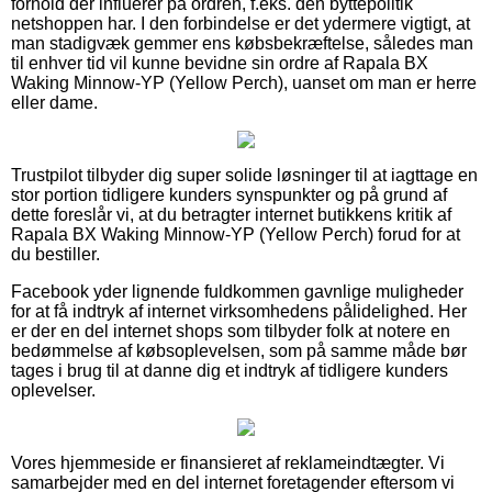
forhold der influerer på ordren, f.eks. den byttepolitik
netshoppen har. I den forbindelse er det ydermere vigtigt, at
man stadigvæk gemmer ens købsbekræftelse, således man
til enhver tid vil kunne bevidne sin ordre af Rapala BX
Waking Minnow-YP (Yellow Perch), uanset om man er herre
eller dame.
Trustpilot tilbyder dig super solide løsninger til at iagttage en
stor portion tidligere kunders synspunkter og på grund af
dette foreslår vi, at du betragter internet butikkens kritik af
Rapala BX Waking Minnow-YP (Yellow Perch) forud for at
du bestiller.
Facebook yder lignende fuldkommen gavnlige muligheder
for at få indtryk af internet virksomhedens pålidelighed. Her
er der en del internet shops som tilbyder folk at notere en
bedømmelse af købsoplevelsen, som på samme måde bør
tages i brug til at danne dig et indtryk af tidligere kunders
oplevelser.
Vores hjemmeside er finansieret af reklameindtægter. Vi
samarbejder med en del internet foretagender eftersom vi