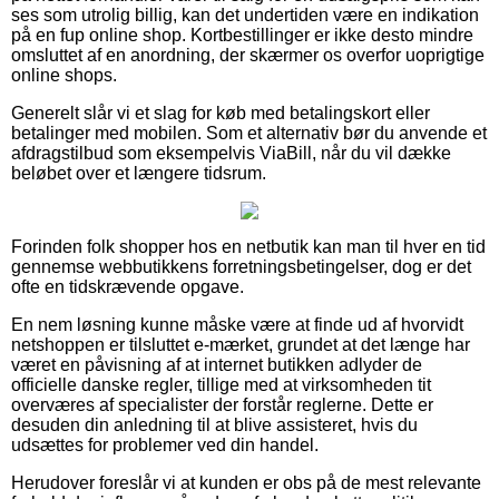
ses som utrolig billig, kan det undertiden være en indikation
på en fup online shop. Kortbestillinger er ikke desto mindre
omsluttet af en anordning, der skærmer os overfor uoprigtige
online shops.
Generelt slår vi et slag for køb med betalingskort eller
betalinger med mobilen. Som et alternativ bør du anvende et
afdragstilbud som eksempelvis ViaBill, når du vil dække
beløbet over et længere tidsrum.
Forinden folk shopper hos en netbutik kan man til hver en tid
gennemse webbutikkens forretningsbetingelser, dog er det
ofte en tidskrævende opgave.
En nem løsning kunne måske være at finde ud af hvorvidt
netshoppen er tilsluttet e-mærket, grundet at det længe har
været en påvisning af at internet butikken adlyder de
officielle danske regler, tillige med at virksomheden tit
overværes af specialister der forstår reglerne. Dette er
desuden din anledning til at blive assisteret, hvis du
udsættes for problemer ved din handel.
Herudover foreslår vi at kunden er obs på de mest relevante