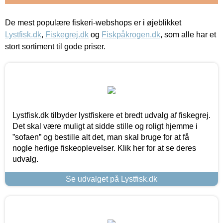
De mest populære fiskeri-webshops er i øjeblikket
Lystfisk.dk
,
Fiskegrej.dk
og
Fiskpåkrogen.dk
, som alle har et
stort sortiment til gode priser.
Lystfisk.dk tilbyder lystfiskere et bredt udvalg af fiskegrej.
Det skal være muligt at sidde stille og roligt hjemme i
”sofaen” og bestille alt det, man skal bruge for at få
nogle herlige fiskeoplevelser. Klik her for at se deres
udvalg.
Se udvalget på Lystfisk.dk