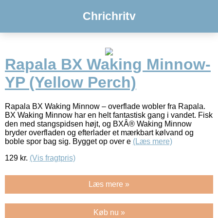
Chrichritv
Rapala BX Waking Minnow-
YP (Yellow Perch)
Rapala BX Waking Minnow – overflade wobler fra Rapala.
BX Waking Minnow har en helt fantastisk gang i vandet. Fisk
den med stangspidsen højt, og BXÂ® Waking Minnow
bryder overfladen og efterlader et mærkbart kølvand og
boble spor bag sig. Bygget op over e
(Læs mere)
129
kr.
(Vis fragtpris)
Læs mere »
Køb nu »