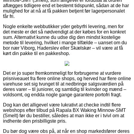
Minnow-SMT (Smelt), som alligevel er forudsat at ordren
aflægges tidligere end et bestemt tidspunkt, sådan at de har
mulighed for at nå at få pakken betjent før lagerpersonalet
får fri.
Nogle enkelte webbutikker yder gebyrfri levering, men for
det meste er det så nødvendigt at der købes for en konkret
sum. Alternativt kunne du udse dig den mindst kostelige
metode til levering, hvilket i mange tilfælde – uanset om du
bor nær Viborg, Haderslev eller Skælskør – vil være at få
kørt din pakke til en pakkeshop.
Det er jo super fremkommeligt for forbrugerne at vurdere
prisniveauet fra flere online shops, og herved har flere online
varehuse set sig tvunget til at nedbringe salgsværdien på
deres varer – til juniorer, og samtidig til kvinder og mænd –
voldsomt, og endda nogle gange garantere portofri fragt.
Dog kan det alligevel være lukrativt at checke indtil flere
webshops efter tilbud på Rapala BX Waking Minnow-SMT
(Smelt) før du bestiller, således at man ikke er i tvivl om at
indhente den prisbilligste pris.
Du bør dog være obs på, at når en shop markedsfører deres