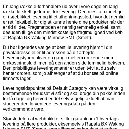
En lang række e-forhandlere udlover i vore dage en lang
række forskellige former for levering. Den mest almindelige
er i øjeblikket levering til et afhentningssted, hvor det nemlig
er ret fleksibelt for dig at kunne hente dine produkter når der
er tid til det. Fragtmetoden er nemlig temmelig enkel, samt
desuden tillige den mindst kostelige fragtmulighed ved køb
af Rapala BX Waking Minnow-SMT (Smelt).
Du bør ligeledes vælge at bestille levering hjem til din
privatadresse eller til adressen på dit arbejde.
Leveringstypen bliver en gang i mellem en kende mere
omkostningsfuld, men på den anden side temmelig bekvem.
Den prisbilligste leveringsmanér er uden tvivl at du selv
henter ordren, som jo afhænger af at du bor tæt på online
firmaets lager.
Leveringstidspunktet på Default Category kan være virkelig
bestemmende forudsat vi står og skal bruge din pakke inden
for få dage, og herved er det selvfølgelig aktuelt at man
studerer den forventede leveringsdato på den
vedkommende vare.
Størstedelen af webbutikker stiller garanti om 1 hverdags
levering på flere produkter, eksempelvis Rapala BX Waking