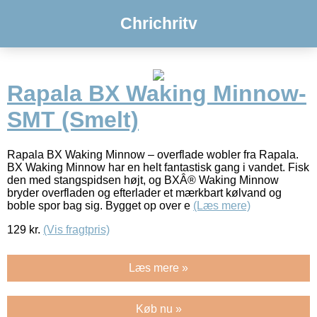
Chrichritv
Rapala BX Waking Minnow-
SMT (Smelt)
Rapala BX Waking Minnow – overflade wobler fra Rapala.
BX Waking Minnow har en helt fantastisk gang i vandet. Fisk
den med stangspidsen højt, og BXÂ® Waking Minnow
bryder overfladen og efterlader et mærkbart kølvand og
boble spor bag sig. Bygget op over e
(Læs mere)
129
kr.
(Vis fragtpris)
Læs mere »
Køb nu »