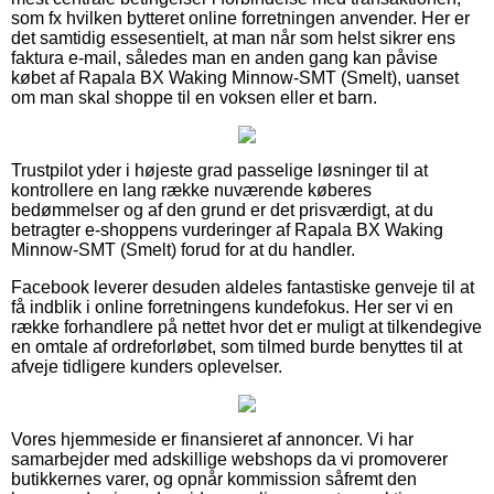
som fx hvilken bytteret online forretningen anvender. Her er
det samtidig essesentielt, at man når som helst sikrer ens
faktura e-mail, således man en anden gang kan påvise
købet af Rapala BX Waking Minnow-SMT (Smelt), uanset
om man skal shoppe til en voksen eller et barn.
Trustpilot yder i højeste grad passelige løsninger til at
kontrollere en lang række nuværende køberes
bedømmelser og af den grund er det prisværdigt, at du
betragter e-shoppens vurderinger af Rapala BX Waking
Minnow-SMT (Smelt) forud for at du handler.
Facebook leverer desuden aldeles fantastiske genveje til at
få indblik i online forretningens kundefokus. Her ser vi en
række forhandlere på nettet hvor det er muligt at tilkendegive
en omtale af ordreforløbet, som tilmed burde benyttes til at
afveje tidligere kunders oplevelser.
Vores hjemmeside er finansieret af annoncer. Vi har
samarbejder med adskillige webshops da vi promoverer
butikkernes varer, og opnår kommission såfremt den