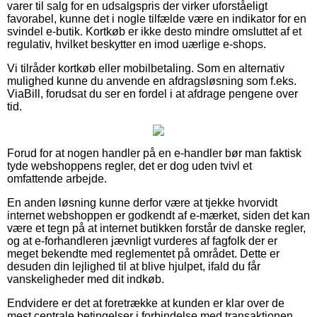
varer til salg for en udsalgspris der virker uforståeligt
favorabel, kunne det i nogle tilfælde være en indikator for en
svindel e-butik. Kortkøb er ikke desto mindre omsluttet af et
regulativ, hvilket beskytter en imod uærlige e-shops.
Vi tilråder kortkøb eller mobilbetaling. Som en alternativ
mulighed kunne du anvende en afdragsløsning som f.eks.
ViaBill, forudsat du ser en fordel i at afdrage pengene over
tid.
Forud for at nogen handler på en e-handler bør man faktisk
tyde webshoppens regler, det er dog uden tvivl et
omfattende arbejde.
En anden løsning kunne derfor være at tjekke hvorvidt
internet webshoppen er godkendt af e-mærket, siden det kan
være et tegn på at internet butikken forstår de danske regler,
og at e-forhandleren jævnligt vurderes af fagfolk der er
meget bekendte med reglementet på området. Dette er
desuden din lejlighed til at blive hjulpet, ifald du får
vanskeligheder med dit indkøb.
Endvidere er det at foretrække at kunden er klar over de
mest centrale betingelser i forbindelse med transaktionen,