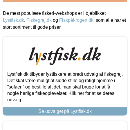
De mest populære fiskeri-webshops er i øjeblikket
Lystfisk.dk
,
Fiskegrej.dk
og
Fiskpåkrogen.dk
, som alle har et
stort sortiment til gode priser.
Lystfisk.dk tilbyder lystfiskere et bredt udvalg af fiskegrej.
Det skal være muligt at sidde stille og roligt hjemme i
”sofaen” og bestille alt det, man skal bruge for at få
nogle herlige fiskeoplevelser. Klik her for at se deres
udvalg.
Se udvalget på Lystfisk.dk