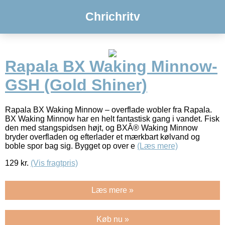
Chrichritv
Rapala BX Waking Minnow-
GSH (Gold Shiner)
Rapala BX Waking Minnow – overflade wobler fra Rapala.
BX Waking Minnow har en helt fantastisk gang i vandet. Fisk
den med stangspidsen højt, og BXÂ® Waking Minnow
bryder overfladen og efterlader et mærkbart kølvand og
boble spor bag sig. Bygget op over e
(Læs mere)
129
kr.
(Vis fragtpris)
Læs mere »
Køb nu »