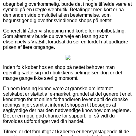
ubegribelig overkommelig, burde det i nogle tilfælde være et
symbol på en uægte webbutik. Betalinger med kort er på
den anden side omsluttet af en bestemmelse, som
begunstiger dig overfor svindlende shops på nettet.
Generelt tilråder vi shopping med kort eller mobilbetaling.
Som alternativ burde du overveje en løsning som
eksempelvis ViaBill, forudsat du ser en fordel i at godtgøre
prisen af flere omgange.
Inden folk køber hos en shop på nettet behøver man
egentlig sætte sig ind i butikkens betingelser, dog er det
mange gange ikke særlig morsomt.
En nem løsning kunne være at granske om internet
selskabet er støttet af e-mærket, grundet at det generelt er et
kendetegn for at online forhandleren lever op til de danske
retningslinjer, samt at internet shoppen tit besøges af
sagkyndige der har den nødvendige knowhow om reglerne.
Det er en rigtig god chance for support, for så vidt du
forvoldes udfordringer ved din handel.
Tilmed er det fornuftigt at køberen er hensynstagende til de