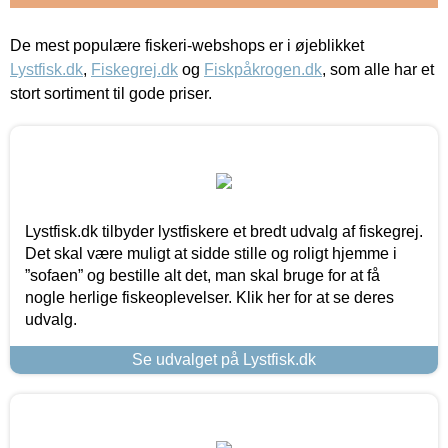
De mest populære fiskeri-webshops er i øjeblikket
Lystfisk.dk
,
Fiskegrej.dk
og
Fiskpåkrogen.dk
, som alle har et
stort sortiment til gode priser.
Lystfisk.dk tilbyder lystfiskere et bredt udvalg af fiskegrej.
Det skal være muligt at sidde stille og roligt hjemme i
”sofaen” og bestille alt det, man skal bruge for at få
nogle herlige fiskeoplevelser. Klik her for at se deres
udvalg.
Se udvalget på Lystfisk.dk