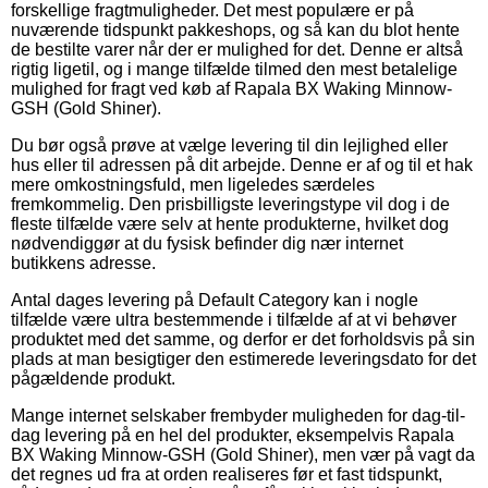
forskellige fragtmuligheder. Det mest populære er på
nuværende tidspunkt pakkeshops, og så kan du blot hente
de bestilte varer når der er mulighed for det. Denne er altså
rigtig ligetil, og i mange tilfælde tilmed den mest betalelige
mulighed for fragt ved køb af Rapala BX Waking Minnow-
GSH (Gold Shiner).
Du bør også prøve at vælge levering til din lejlighed eller
hus eller til adressen på dit arbejde. Denne er af og til et hak
mere omkostningsfuld, men ligeledes særdeles
fremkommelig. Den prisbilligste leveringstype vil dog i de
fleste tilfælde være selv at hente produkterne, hvilket dog
nødvendiggør at du fysisk befinder dig nær internet
butikkens adresse.
Antal dages levering på Default Category kan i nogle
tilfælde være ultra bestemmende i tilfælde af at vi behøver
produktet med det samme, og derfor er det forholdsvis på sin
plads at man besigtiger den estimerede leveringsdato for det
pågældende produkt.
Mange internet selskaber frembyder muligheden for dag-til-
dag levering på en hel del produkter, eksempelvis Rapala
BX Waking Minnow-GSH (Gold Shiner), men vær på vagt da
det regnes ud fra at orden realiseres før et fast tidspunkt,