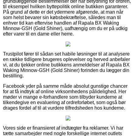
grundlæggende bestemmelser der har betydning for ordren,
til eksempel hvilken byttepolitik online butikken garanterer.
På grund af dette er det ydermere afgørende, at man når
som helst bevarer sin købsbekræftelse, således man til
enhver tid kan eftervise handlen af Rapala BX Waking
Minnow-GSH (Gold Shiner), uafhængig om du er på udkig
efter varer til en dame eller herre.
Trustpilot fører til sådan set habile løsninger til at analysere
en række tidligere brugeres oplevelser og herved anbefaler
vi, at du tjekker online butikkens anmeldelser af Rapala BX
Waking Minnow-GSH (Gold Shiner) forinden du lægger din
bestilling.
Facebook yder på samme måde absolut gunstige chancer
for at få indtryk af online virksomhedens pålidelighed. Her
møder vi mange e-forhandlere som tilbyder kunderne at
tilkendegive en evaluering af ordreforløbet, som også bør
drages fordel af til at vurdere tilfredsheden hos kunderne.
Vores side er finansieret af indtægter fra reklamer. Vi har
tætte samarbejder med nogle forskellige internet outlets