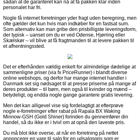
sådan at de garanteret kan nå at få pakken klar inden
personalet har fri.
Nogle få internet forretninger yder fragt uden beregning, men
ofte gælder det kun hvis man indkøber for en fastsat sum.
Som alternativ kan man gribe den prisbilligste leveringsform,
der typisk – uanset om du er ved Odense, Hjørring eller
Skælskør – vil blive at få fragtmanden til at levere pakken til
et afhentningssted.
Det er efterhånden vældig enkelt for almindelige dødelige at
sammenligne priser (via fx PriceRunner) i blandt diverse
online webshops, og derfor har mange internet handler i
Danmark set sig nødsaget til at presse priserne på mange af
deres produkter – til børn, men også til kvinder og mænd –
betydeligt, og endda nogle gange garantere gratis levering.
Men det kan alligevel vise sig fordelagtigt at efterprøve
nogle e-forretninger efter rabat på Rapala BX Waking
Minnow-GSH (Gold Shiner) forinden du gennemfører din
handel, så du ikke er i tvivl om at opnå den laveste pris.
Du må blot ikke overse, at når en forretning på nettet
annoncerer en vare til salg for en udsalgspris som er