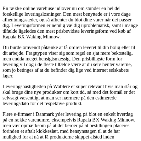
En række online varehuse udlover nu om stunder en hel del
forskellige leveringsløsninger. Den mest benyttede er i vore dage
afhentningssteder, og så afhenter du blot dine varer når det passer
dig. Leveringsformen er nemlig vældig uproblematisk, samt i mange
tilfælde ligeledes den mest prisbevidste leveringsform ved køb af
Rapala BX Waking Minnow.
Du burde omvendt påtænke at få ordren leveret til din bolig eller til
dit arbejde. Fragttypen viser sig som regel en sjat mere bekostelig,
men endda meget hensigtsmæssig. Den prisbilligste form for
levering vil dog i de fleste tilfælde være at du selv henter varerne,
som jo betinges af at du befinder dig lige ved internet selskabets
lager.
Leveringshastigheden på Woblere er super relevant hvis man står og
skal bruge dine nye produkter om kort tid, så med det formål er det
selvsagt væsentligt at man ser nærmere på den estimerede
leveringsdato for det respektive produkt.
Flere e-firmaer i Danmark yder levering på blot en enkelt hverdag
på en række varenumre, eksempelvis Rapala BX Waking Minnow,
men vær opmærksom på at det beroer på at bestillingen placeres
forinden et aftalt klokkeslæt, med hensynstagen til at de har
mulighed for at nå at få produkterne skippet afsted inden