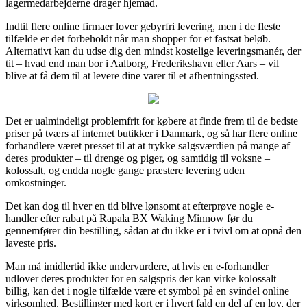
lagermedarbejderne drager hjemad.
Indtil flere online firmaer lover gebyrfri levering, men i de fleste
tilfælde er det forbeholdt når man shopper for et fastsat beløb.
Alternativt kan du udse dig den mindst kostelige leveringsmanér, der
tit – hvad end man bor i Aalborg, Frederikshavn eller Aars – vil
blive at få dem til at levere dine varer til et afhentningssted.
Det er ualmindeligt problemfrit for købere at finde frem til de bedste
priser på tværs af internet butikker i Danmark, og så har flere online
forhandlere været presset til at at trykke salgsværdien på mange af
deres produkter – til drenge og piger, og samtidig til voksne –
kolossalt, og endda nogle gange præstere levering uden
omkostninger.
Det kan dog til hver en tid blive lønsomt at efterprøve nogle e-
handler efter rabat på Rapala BX Waking Minnow før du
gennemfører din bestilling, sådan at du ikke er i tvivl om at opnå den
laveste pris.
Man må imidlertid ikke undervurdere, at hvis en e-forhandler
udlover deres produkter for en salgspris der kan virke kolossalt
billig, kan det i nogle tilfælde være et symbol på en svindel online
virksomhed. Bestillinger med kort er i hvert fald en del af en lov, der