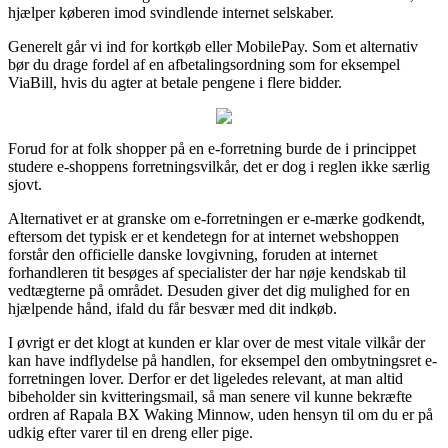
hjælper køberen imod svindlende internet selskaber.
Generelt går vi ind for kortkøb eller MobilePay. Som et alternativ
bør du drage fordel af en afbetalingsordning som for eksempel
ViaBill, hvis du agter at betale pengene i flere bidder.
Forud for at folk shopper på en e-forretning burde de i princippet
studere e-shoppens forretningsvilkår, det er dog i reglen ikke særlig
sjovt.
Alternativet er at granske om e-forretningen er e-mærke godkendt,
eftersom det typisk er et kendetegn for at internet webshoppen
forstår den officielle danske lovgivning, foruden at internet
forhandleren tit besøges af specialister der har nøje kendskab til
vedtægterne på området. Desuden giver det dig mulighed for en
hjælpende hånd, ifald du får besvær med dit indkøb.
I øvrigt er det klogt at kunden er klar over de mest vitale vilkår der
kan have indflydelse på handlen, for eksempel den ombytningsret e-
forretningen lover. Derfor er det ligeledes relevant, at man altid
bibeholder sin kvitteringsmail, så man senere vil kunne bekræfte
ordren af Rapala BX Waking Minnow, uden hensyn til om du er på
udkig efter varer til en dreng eller pige.