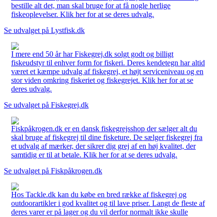
bestille alt det, man skal bruge for at få nogle herlige
fiskeoplevelser. Klik her for at se deres udvalg.
Se udvalget på Lystfisk.dk
I mere end 50 år har Fiskegrej.dk solgt godt og billigt
fiskeudstyr til enhver form for fiskeri. Deres kendetegn har altid
været et kæmpe udvalg af fiskegrej, et højt serviceniveau og en
stor viden omkring fiskeriet og fiskegrejet. Klik her for at se
deres udvalg.
Se udvalget på Fiskegrej.dk
Fiskpåkrogen.dk er en dansk fiskegrejsshop der sælger alt du
skal bruge af fiskegrej til dine fisketure. De sælger fiskegrej fra
et udvalg af mærker, der sikrer dig grej af en høj kvalitet, der
samtidig er til at betale. Klik her for at se deres udvalg.
Se udvalget på Fiskpåkrogen.dk
Hos Tackle.dk kan du købe en bred række af fiskegrej og
outdoorartikler i god kvalitet og til lave priser. Langt de fleste af
deres varer er på lager og du vil derfor normalt ikke skulle