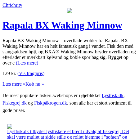
Chrichritv
Rapala BX Waking Minnow
Rapala BX Waking Minnow – overflade wobler fra Rapala. BX
Waking Minnow har en helt fantastisk gang i vandet. Fisk den med
stangspidsen højt, og BXÂ® Waking Minnow bryder overfladen og
efterlader et mærkbart kølvand og boble spor bag sig. Bygget op
over e
(Læs mere)
129
kr.
(Vis fragtpris)
Læs mere »
Køb nu »
De mest populære fiskeri-webshops er i øjeblikket
Lystfisk.dk
,
Fiskegrej.dk
og
Fiskpåkrogen.dk
, som alle har et stort sortiment til
gode priser.
Lystfisk.dk tilbyder lystfiskere et bredt udvalg af fiskegrej. Det
skal være muligt at sidde stille og roligt hjemme i ”sofaen” og