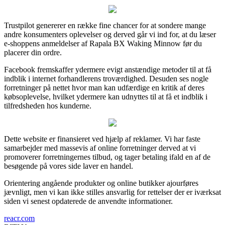
Trustpilot genererer en række fine chancer for at sondere mange
andre konsumenters oplevelser og derved går vi ind for, at du læser
e-shoppens anmeldelser af Rapala BX Waking Minnow før du
placerer din ordre.
Facebook fremskaffer ydermere evigt anstændige metoder til at få
indblik i internet forhandlerens troværdighed. Desuden ses nogle
forretninger på nettet hvor man kan udfærdige en kritik af deres
købsoplevelse, hvilket ydermere kan udnyttes til at få et indblik i
tilfredsheden hos kunderne.
Dette website er finansieret ved hjælp af reklamer. Vi har faste
samarbejder med massevis af online forretninger derved at vi
promoverer forretningernes tilbud, og tager betaling ifald en af de
besøgende på vores side laver en handel.
Orientering angående produkter og online butikker ajourføres
jævnligt, men vi kan ikke stilles ansvarlig for rettelser der er iværksat
siden vi senest opdaterede de anvendte informationer.
reacr.com