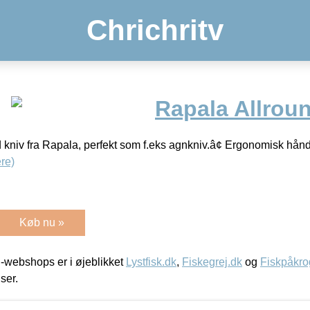
Chrichritv
Rapala Allrou
d kniv fra Rapala, perfekt som f.eks agnkniv.â¢ Ergonomisk hån
re)
Køb nu »
-webshops er i øjeblikket
Lystfisk.dk
,
Fiskegrej.dk
og
Fiskpåkro
iser.