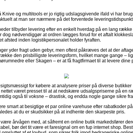
nive og multitools er jo rigtig udslagsgivende ifald vi har brug 
aktuelt at man ser nærmere på det forventede leveringstidspunkt
heder tilbyder levering efter en enkelt hverdag på en lang række
r dog nødvendiggør at ordren lægges forud for et aftalt klokkes
et afsted inden logistikpersonalet holder fyraften.
ninger yder fragt uden gebyr, men oftest påkræves det at der aftag
etrække den prisbilligste leveringsform, hvilket mange gange – l
rumnedre eller Skagen – er at få fragtfirmaet til at levere dine p
sigtsmæssigt for købere at analysere priser på diverse butikker på
 nettet været presset til at at nedskære udsalgspriserne på en r
mtidig også til voksne – drastisk, og endda nogle gange sikre fr
ære smart at besigtige et par online varehuse efter rabatkoder p
således at du er skudsikker på at indhente den skarpeste pris.
ære årvågen med, at såfremt en online butik markedsfører deres
rabel, bør det tit være et faresignal om en fup internet shop. Bes
id omsluttet af et lovbud, som sikrer folk imod bedrageriske onlin