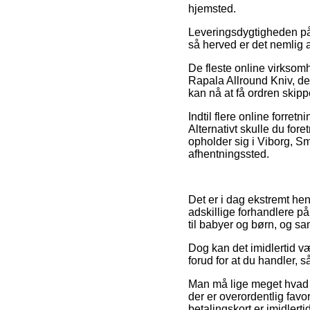
hjemsted.
Leveringsdygtigheden på K
så herved er det nemlig 
De fleste online virksom
Rapala Allround Kniv, de
kan nå at få ordren skipp
Indtil flere online forret
Alternativt skulle du for
opholder sig i Viborg, Smø
afhentningssted.
Det er i dag ekstremt hen
adskillige forhandlere på
til babyer og børn, og sa
Dog kan det imidlertid v
forud for at du handler, 
Man må lige meget hvad v
der er overordentlig favo
betalingskort er imidlert