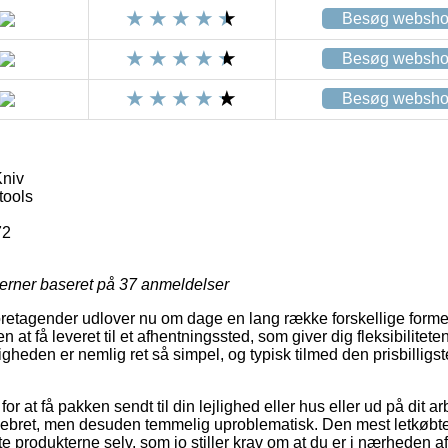
Besøg websh
Besøg websh
Besøg websh
Kniv
tools
72
jerner baseret på
37
anmeldelser
foretagender udlover nu om dage en lang række forskellige former
 at få leveret til et afhentningssted, som giver dig fleksibiliteten 
ligheden er nemlig ret så simpel, og typisk tilmed den prisbilligs
or at få pakken sendt til din lejlighed eller hus eller ud på dit a
ebret, men desuden temmelig uproblematisk. Den mest letkøbte
nte produkterne selv, som jo stiller krav om at du er i nærheden