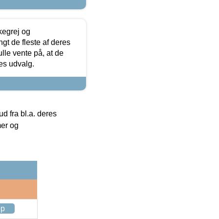
kegrej og
angt de fleste af deres
ulle vente på, at de
res udvalg.
 fra bl.a. deres
mer og
op