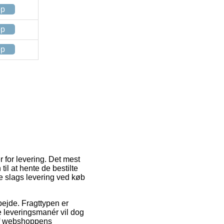
op
op
op
 for levering. Det mest
til at hente de bestilte
te slags levering ved køb
rbejde. Fragttypen er
 leveringsmanér vil dog
 af webshoppens