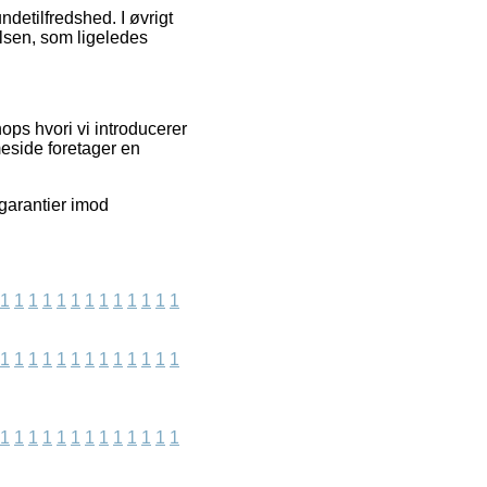
ndetilfredshed. I øvrigt
elsen, som ligeledes
ops hvori vi introducerer
eside foretager en
garantier imod
1
1
1
1
1
1
1
1
1
1
1
1
1
1
1
1
1
1
1
1
1
1
1
1
1
1
1
1
1
1
1
1
1
1
1
1
1
1
1