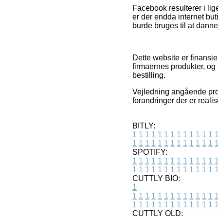
Facebook resulterer i lige
er der endda internet but
burde bruges til at danne
Dette website er finansi
firmaernes produkter, og
bestilling.
Vejledning angående pro
forandringer der er realis
BITLY:
1
1
1
1
1
1
1
1
1
1
1
1
1
1
1
1
1
1
1
1
1
1
1
1
1
1
SPOTIFY:
1
1
1
1
1
1
1
1
1
1
1
1
1
1
1
1
1
1
1
1
1
1
1
1
1
1
CUTTLY BIO:
1
1
1
1
1
1
1
1
1
1
1
1
1
1
1
1
1
1
1
1
1
1
1
1
1
1
1
CUTTLY OLD: