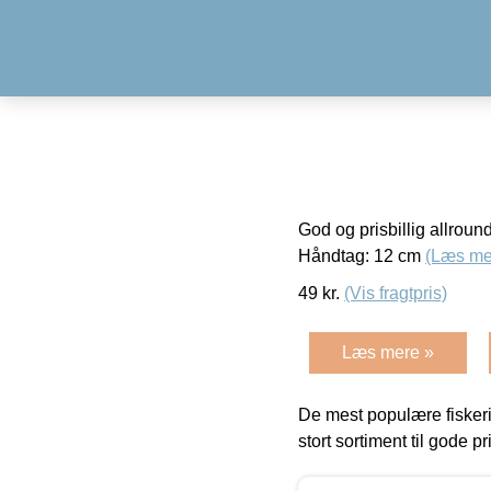
God og prisbillig allroun
Håndtag: 12 cm
(Læs me
49
kr.
(Vis fragtpris)
Læs mere »
De mest populære fiskeri
stort sortiment til gode pr