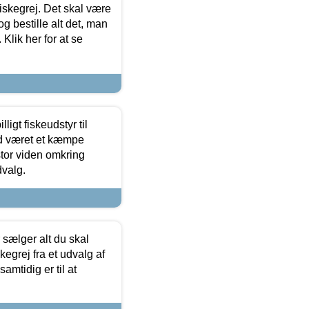
 fiskegrej. Det skal være
og bestille alt det, man
 Klik her for at se
ligt fiskeudstyr til
tid været et kæmpe
stor viden omkring
dvalg.
sælger alt du skal
skegrej fra et udvalg af
samtidig er til at