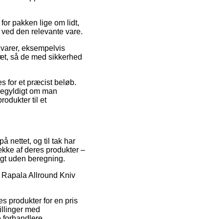
for pakken lige om lidt,
 ved den relevante vare.
 varer, eksempelvis
læt, så de med sikkerhed
es for et præcist beløb.
igegyldigt om man
rodukter til et
 nettet, og til tak har
ække af deres produkter –
agt uden beregning.
å Rapala Allround Kniv
 produkter for en pris
tillinger med
e forhandlere.