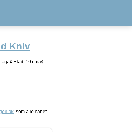
nd Kniv
dtagâ¢ Blad: 10 cmâ¢
gen.dk
, som alle har et