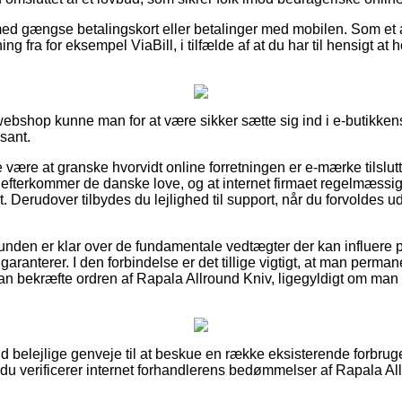
 med gængse betalingskort eller betalinger med mobilen. Som et 
g fra for eksempel ViaBill, i tilfælde af at du har til hensigt at
ebshop kunne man for at være sikker sætte sig ind i e-butikkens 
sant.
være at granske hvorvidt online forretningen er e-mærke tilslutte
fterkommer de danske love, og at internet firmaet regelmæssigt t
. Derudover tilbydes du lejlighed til support, når du forvoldes ud
kunden er klar over de fundamentale vedtægter der kan influere p
garanterer. I den forbindelse er det tillige vigtigt, at man perma
an bekræfte ordren af Rapala Allround Kniv, ligegyldigt om man 
t ud belejlige genveje til at beskue en række eksisterende forbrug
 du verificerer internet forhandlerens bedømmelser af Rapala Al