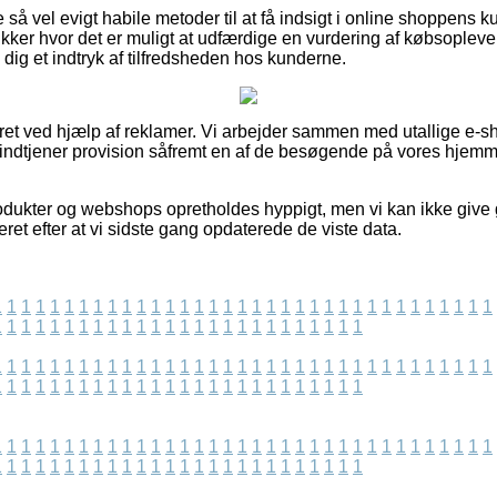
 så vel evigt habile metoder til at få indsigt i online shoppens ku
ikker hvor det er muligt at udfærdige en vurdering af købsoplev
 dig et indtryk af tilfredsheden hos kunderne.
eret ved hjælp af reklamer. Vi arbejder sammen med utallige e-sh
 indtjener provision såfremt en af de besøgende på vores hjemm
dukter og webshops opretholdes hyppigt, men vi kan ikke give 
eret efter at vi sidste gang opdaterede de viste data.
1
1
1
1
1
1
1
1
1
1
1
1
1
1
1
1
1
1
1
1
1
1
1
1
1
1
1
1
1
1
1
1
1
1
1
1
1
1
1
1
1
1
1
1
1
1
1
1
1
1
1
1
1
1
1
1
1
1
1
1
1
1
1
1
1
1
1
1
1
1
1
1
1
1
1
1
1
1
1
1
1
1
1
1
1
1
1
1
1
1
1
1
1
1
1
1
1
1
1
1
1
1
1
1
1
1
1
1
1
1
1
1
1
1
1
1
1
1
1
1
1
1
1
1
1
1
1
1
1
1
1
1
1
1
1
1
1
1
1
1
1
1
1
1
1
1
1
1
1
1
1
1
1
1
1
1
1
1
1
1
1
1
1
1
1
1
1
1
1
1
1
1
1
1
1
1
1
1
1
1
1
1
1