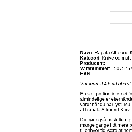
Navn:
Rapala Allround 
Kategori:
Knive og multi
Producent:
Varenummer:
1507575
EAN:
Vurderet til
4.6
ud af 5 st
En stor portion internet 
almindelige er efterhånden
varer når du har lyst. Mu
af Rapala Allround Kniv.
Du bør også beslutte dig f
mange gange lidt mere p
til enhver tid være at he