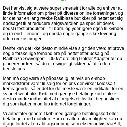
Det har vist sig at være super smertefrit for alle og enhver at
finde information om priser på diverse online forretninger, og
for det har en lang række Railblaza butikker på nettet set sig
nødsaget til at reducere salgsværdien på specielt deres
bedst i test produkter – til børn, og yderligere også til kvinder
og mænd – enormt, og endda nogle gange sikre levering
uden omkostninger.
Derfor kan det ikke desto mindre vise sig tiden værd at prøve
nogle forskellige forhandlere på nettet efter udsalg på
Railblaza Swivelport – 360Â° drejelig Holder Adapter før du
placerer ordren, så du er usvigeligt sikker på at få den
bedste pris.
Man må dog være så påpasselig, at hvis en e-shop
markedsfører varer til salg for en pris der virker kolossalt
fremragende, så er det for det meste være en indikator for en
svindel webbutik. Køb med gængse betalingskort er ikke
desto mindre indbefattet af et regelsæt, hvilket begunstiger
dig som køber imod fup internet forretninger.
Vi anbefaler generelt køb med gængse betalingskort eller
betalinger med mobilen. Som en alternativ mulighed kan du
drage fordel af en afdragsordning som eksempelvis ViaBill,