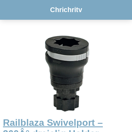
Chrichritv
Railblaza Swivelport –