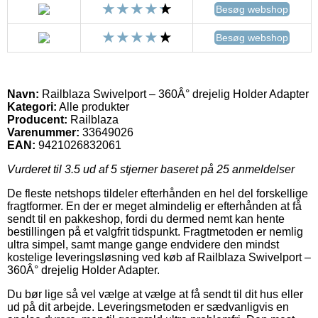
Besøg webshop
Besøg webshop
Navn:
Railblaza Swivelport – 360Â° drejelig Holder Adapter
Kategori:
Alle produkter
Producent:
Railblaza
Varenummer:
33649026
EAN:
9421026832061
Vurderet til
3.5
ud af 5 stjerner baseret på
25
anmeldelser
De fleste netshops tildeler efterhånden en hel del forskellige
fragtformer. En der er meget almindelig er efterhånden at få
sendt til en pakkeshop, fordi du dermed nemt kan hente
bestillingen på et valgfrit tidspunkt. Fragtmetoden er nemlig
ultra simpel, samt mange gange endvidere den mindst
kostelige leveringsløsning ved køb af Railblaza Swivelport –
360Â° drejelig Holder Adapter.
Du bør lige så vel vælge at vælge at få sendt til dit hus eller
ud på dit arbejde. Leveringsmetoden er sædvanligvis en