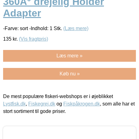
360Â° drejelig Holder
Adapter
-Farve: sort -Indhold: 1 Stk.
(Læs mere)
135
kr.
(Vis fragtpris)
Læs mere »
Køb nu »
De mest populære fiskeri-webshops er i øjeblikket
Lystfisk.dk
,
Fiskegrej.dk
og
Fiskpåkrogen.dk
, som alle har et
stort sortiment til gode priser.