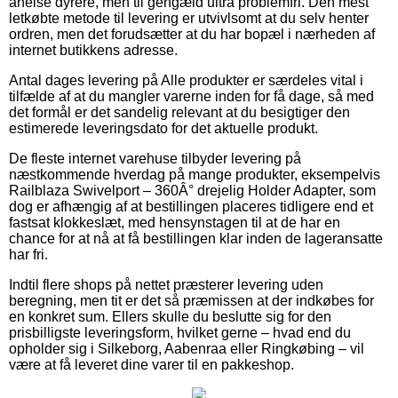
anelse dyrere, men til gengæld ultra problemfri. Den mest
letkøbte metode til levering er utvivlsomt at du selv henter
ordren, men det forudsætter at du har bopæl i nærheden af
internet butikkens adresse.
Antal dages levering på Alle produkter er særdeles vital i
tilfælde af at du mangler varerne inden for få dage, så med
det formål er det sandelig relevant at du besigtiger den
estimerede leveringsdato for det aktuelle produkt.
De fleste internet varehuse tilbyder levering på
næstkommende hverdag på mange produkter, eksempelvis
Railblaza Swivelport – 360Â° drejelig Holder Adapter, som
dog er afhængig af at bestillingen placeres tidligere end et
fastsat klokkeslæt, med hensynstagen til at de har en
chance for at nå at få bestillingen klar inden de lageransatte
har fri.
Indtil flere shops på nettet præsterer levering uden
beregning, men tit er det så præmissen at der indkøbes for
en konkret sum. Ellers skulle du beslutte sig for den
prisbilligste leveringsform, hvilket gerne – hvad end du
opholder sig i Silkeborg, Aabenraa eller Ringkøbing – vil
være at få leveret dine varer til en pakkeshop.