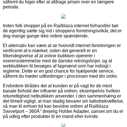
såfremt du higer efter at afdrage prisen over en længere
periode.
Inden folk shopper på en Railblaza internet forhandler bør
de egentlig sætte sig ind i shoppens forretningsvilkår, det er
dog mange gange ikke videre spændende.
Et alternativ kan være at se hvorvidt internet forretningen er
verificeret af e-mærket, siden det generelt er en
tilkendegivelse af at online butikken opererer i
overensstemmelse med de danske retningslinjer, og at
webbutikken tit besøges af fagmænd som har indsigt i
reglerne. Dette er en god chance for hjælpende service,
såfremt du møder udfordringer i processen med din ordre.
Endvidere tilrådes det at kunden er på vagt for de mest
basale forhold der influerer på ordren, eksempelvis hvilken
returrettighed netbutikken anvender. I den sammenhæng er
det tilmed vigtigt, at man stadig bevarer sin købsbekræftelse,
så man til enhver tid kan bevidne ordren af Railblaza
Swivelport – 360Â° drejelig Holder Adapter, uanset om du er
på udkig efter produkter til en mand eller kvinde.