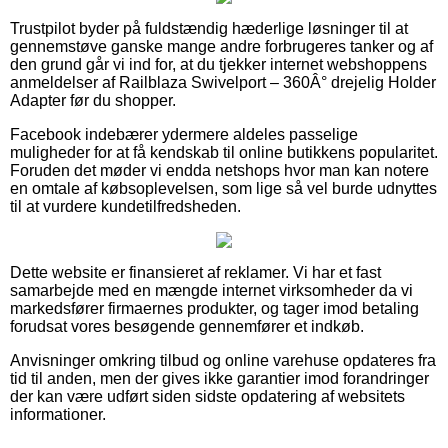
Trustpilot byder på fuldstændig hæderlige løsninger til at
gennemstøve ganske mange andre forbrugeres tanker og af
den grund går vi ind for, at du tjekker internet webshoppens
anmeldelser af Railblaza Swivelport – 360Â° drejelig Holder
Adapter før du shopper.
Facebook indebærer ydermere aldeles passelige
muligheder for at få kendskab til online butikkens popularitet.
Foruden det møder vi endda netshops hvor man kan notere
en omtale af købsoplevelsen, som lige så vel burde udnyttes
til at vurdere kundetilfredsheden.
Dette website er finansieret af reklamer. Vi har et fast
samarbejde med en mængde internet virksomheder da vi
markedsfører firmaernes produkter, og tager imod betaling
forudsat vores besøgende gennemfører et indkøb.
Anvisninger omkring tilbud og online varehuse opdateres fra
tid til anden, men der gives ikke garantier imod forandringer
der kan være udført siden sidste opdatering af websitets
informationer.