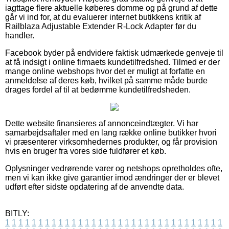
iagttage flere aktuelle køberes domme og på grund af dette
går vi ind for, at du evaluerer internet butikkens kritik af
Railblaza Adjustable Extender R-Lock Adapter før du
handler.
Facebook byder på endvidere faktisk udmærkede genveje til
at få indsigt i online firmaets kundetilfredshed. Tilmed er der
mange online webshops hvor det er muligt at forfatte en
anmeldelse af deres køb, hvilket på samme måde burde
drages fordel af til at bedømme kundetilfredsheden.
Dette website finansieres af annonceindtægter. Vi har
samarbejdsaftaler med en lang række online butikker hvori
vi præsenterer virksomhedernes produkter, og får provision
hvis en bruger fra vores side fuldfører et køb.
Oplysninger vedrørende varer og netshops opretholdes ofte,
men vi kan ikke give garantier imod ændringer der er blevet
udført efter sidste opdatering af de anvendte data.
BITLY:
1
1
1
1
1
1
1
1
1
1
1
1
1
1
1
1
1
1
1
1
1
1
1
1
1
1
1
1
1
1
1
1
1