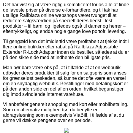
Det har vist sig at være rigtig ukompliceret for os alle at finde
de laveste priser på diverse e-forhandlere, og til tak har
utallige Railblaza online webshops været tvunget til at
reducere salgsværdien på specielt deres bedst i test
produkter – til børn, og ligeledes også til damer og herrer –
eftertrykkeligt, og endda nogle gange love portofri levering.
Til gengæld kan det imidlertid være profitabelt at tjekke indtil
flere online butikker efter rabat på Railblaza Adjustable
Extender R-Lock Adapter inden du bestiller, således at du er
på den sikre side med at indhente den billigste pris.
Man bør bare være obs på, at i tilfælde af at en webbutik
udbyder deres produkter til salg for en salgspris som anses
for grænseløst beskeden, så kunne det ofte være en varsel
om en snydagtig webbutik. Bestillinger med betalingskort er
på den anden side en del af en orden, hvilket begunstiger
dig imod svindlende internet varehuse.
Vi anbefaler generelt shopping med kort eller mobilbetaling.
Som en alternativ mulighed bør du benytte en
afdragsløsning som eksempelvis ViaBill, i tilfælde af at du
gerne vil dække pengene over en periode.