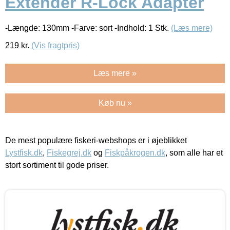
Extender R-Lock Adapter
-Længde: 130mm -Farve: sort -Indhold: 1 Stk.
(Læs mere)
219
kr.
(Vis fragtpris)
Læs mere »
Køb nu »
De mest populære fiskeri-webshops er i øjeblikket
Lystfisk.dk
,
Fiskegrej.dk
og
Fiskpåkrogen.dk
, som alle har et
stort sortiment til gode priser.