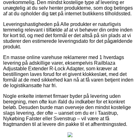
overkommelig. Den mindst kostelige type af levering er
unægtelig at du selv henter produkterne, som dog betinges
af at du opholder dig tæt på internet butikkens tilholdssted.
Leveringshastigheden på Alle produkter er naturligvis
temmelig relevant i tilfælde af at vi behøver din ordre inden
for kort tid, og med det formål er det altså på sin plads at vi
studerer den estimerede leveringsdato for det pågældende
produkt.
En masse online varehuse reklamerer med 1 hverdags
levering på adskillige varer, eksempelvis Railblaza
Adjustable Extender R-Lock Adapter, som kræver at
bestillingen laves forud for et givent klokkeslæt, med det
formål at de med sikkerhed kan nå at få varen betjent inden
de logistikansatte har fri.
Nogle enkelte internet firmaer byder på levering uden
beregning, men ofte kun ifald du indkøber for et konkret
beløb. Desuden burde man overveje den mindst kostelige
slags levering, der ofte – uanset om du er i Taastrup,
Nykøbing Falster eller Svenstrup – vil være at få
fragtmanden til at levere din pakke til et afhentningssted.