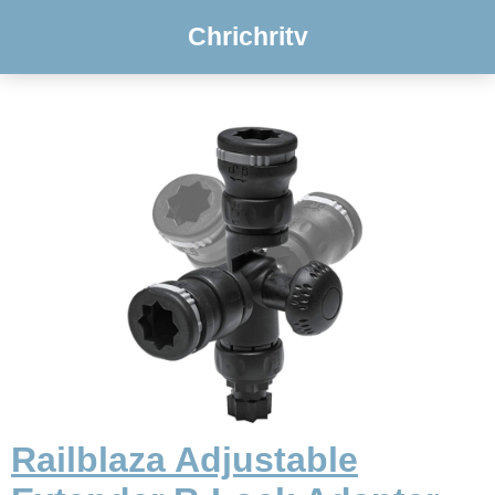
Chrichritv
Railblaza Adjustable