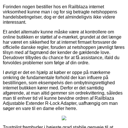
Forinden nogen bestiller hos en Railblaza internet
virksomhed kunne man i og for sig betragte netshoppens
handelsbetingelser, dog er det almindeligvis ikke videre
interessant.
Et andet alternativ kunne måske være at kontrollere om
online butikken er støttet af e-mærket, grundet at det længe
har været en sikkerhed for at internet firmaet forsvarer de
officielle danske regler, foruden at netshoppen jævnligt føres
tilsyn med af fagmænd der kender de gældende love.
Derudover tilbydes du chance for at få assistance, ifald du
forvoldes problemer som følge af din ordre.
I øvrigt er det en hjælp at køber er oppe på mærkerne
omkring de fundamentale forhold der kan influere på
bestillingen, som eksempelvis den ombytningsrettighed
internet butikken kører med. Derfor er det samtidig
afgørende, at man altid gemmer sin ordrekvittering, således
man til enhver tid vil kunne bevidne ordren af Railblaza
Adjustable Extender R-Lock Adapter, uafhængig om man
søger en vare til en dame eller herre.
Trustpilot frembyder i højeste grad stabile genveje til at