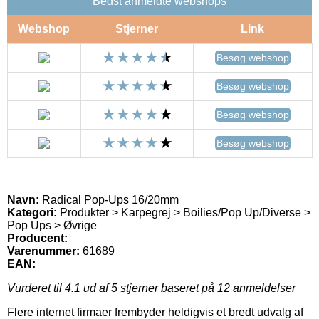
Bedst anmeldte webshops
Webshop
Stjerner
Link
Besøg webshop
Besøg webshop
Besøg webshop
Besøg webshop
Navn:
Radical Pop-Ups 16/20mm
Kategori:
Produkter > Karpegrej > Boilies/Pop Up/Diverse >
Pop Ups > Øvrige
Producent:
Varenummer:
61689
EAN:
Vurderet til
4.1
ud af 5 stjerner baseret på
12
anmeldelser
Flere internet firmaer frembyder heldigvis et bredt udvalg af