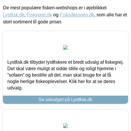
De mest populære fiskeri-webshops er i øjeblikket
Lystfisk.dk
,
Fiskegrej.dk
og
Fiskpåkrogen.dk
, som alle har et
stort sortiment til gode priser.
Lystfisk.dk tilbyder lystfiskere et bredt udvalg af fiskegrej.
Det skal være muligt at sidde stille og roligt hjemme i
”sofaen” og bestille alt det, man skal bruge for at få
nogle herlige fiskeoplevelser. Klik her for at se deres
udvalg.
Se udvalget på Lystfisk.dk