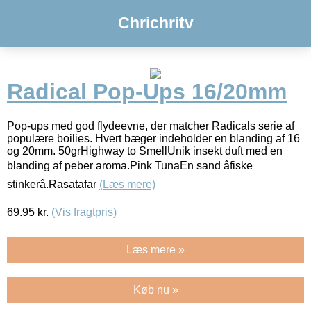
Chrichritv
Radical Pop-Ups 16/20mm
Pop-ups med god flydeevne, der matcher Radicals serie af
populære boilies. Hvert bæger indeholder en blanding af 16
og 20mm. 50grHighway to SmellUnik insekt duft med en
blanding af peber aroma.Pink TunaEn sand âfiske
stinkerâ.Rasatafar
(Læs mere)
69.95
kr.
(Vis fragtpris)
Læs mere »
Køb nu »