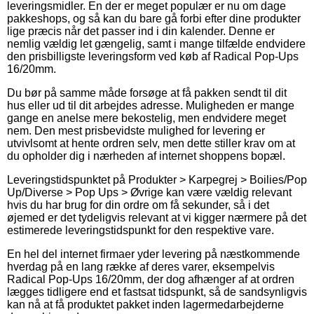
leveringsmidler. En der er meget populær er nu om dage
pakkeshops, og så kan du bare gå forbi efter dine produkter
lige præcis når det passer ind i din kalender. Denne er
nemlig vældig let gængelig, samt i mange tilfælde endvidere
den prisbilligste leveringsform ved køb af Radical Pop-Ups
16/20mm.
Du bør på samme måde forsøge at få pakken sendt til dit
hus eller ud til dit arbejdes adresse. Muligheden er mange
gange en anelse mere bekostelig, men endvidere meget
nem. Den mest prisbevidste mulighed for levering er
utvivlsomt at hente ordren selv, men dette stiller krav om at
du opholder dig i nærheden af internet shoppens bopæl.
Leveringstidspunktet på Produkter > Karpegrej > Boilies/Pop
Up/Diverse > Pop Ups > Øvrige kan være vældig relevant
hvis du har brug for din ordre om få sekunder, så i det
øjemed er det tydeligvis relevant at vi kigger nærmere på det
estimerede leveringstidspunkt for den respektive vare.
En hel del internet firmaer yder levering på næstkommende
hverdag på en lang række af deres varer, eksempelvis
Radical Pop-Ups 16/20mm, der dog afhænger af at ordren
lægges tidligere end et fastsat tidspunkt, så de sandsynligvis
kan nå at få produktet pakket inden lagermedarbejderne