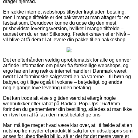
drager hjemad.
En række internet webshops tilbyder fragt uden betaling,
men i mange tilfælde er det påkrævet at man aftager for en
fastsat sum. Derudover kunne du udse dig den mest
prisbevidste leveringsversion, hvilket i mange tilfælde –
uanset om du er nær Silkeborg, Frederikshavn eller Nivå –
vil blive at få dem til at levere din pakke til en pakkeshop.
Det er efterhånden vældig uproblematisk for alle og enhver
at finde information om priser fra forskellige webshops, og
ergo har en lang række internet handler i Danmark været
nødt til at formindske salgsværdien på varerne – til børn og
babyer, og tillige også til voksne – betydeligt, og endda
nogle gange love levering uden betaling.
Det kan trods alt vise sig tiden værd at eftergå nogle
webbutikker efter rabat på Radical Pop-Ups 16/20mm
forinden du gennemfører din bestilling, således at man ikke
er i tvivl om at få fat i den mest betalelige pris.
Man må lige meget hvad være klar over, at i tilfælde af at en
netshop frembyder et produkt til salg for en udsalgspris som
anses for ubegribelig billig, så er det for det meste være et