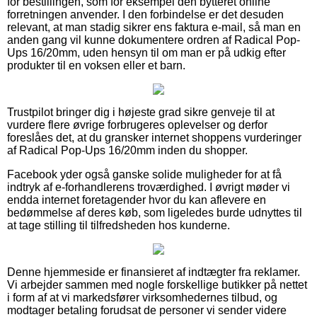
for bestillingen, som for eksempel den bytteret online
forretningen anvender. I den forbindelse er det desuden
relevant, at man stadig sikrer ens faktura e-mail, så man en
anden gang vil kunne dokumentere ordren af Radical Pop-
Ups 16/20mm, uden hensyn til om man er på udkig efter
produkter til en voksen eller et barn.
Trustpilot bringer dig i højeste grad sikre genveje til at
vurdere flere øvrige forbrugeres oplevelser og derfor
foreslåes det, at du gransker internet shoppens vurderinger
af Radical Pop-Ups 16/20mm inden du shopper.
Facebook yder også ganske solide muligheder for at få
indtryk af e-forhandlerens troværdighed. I øvrigt møder vi
endda internet foretagender hvor du kan aflevere en
bedømmelse af deres køb, som ligeledes burde udnyttes til
at tage stilling til tilfredsheden hos kunderne.
Denne hjemmeside er finansieret af indtægter fra reklamer.
Vi arbejder sammen med nogle forskellige butikker på nettet
i form af at vi markedsfører virksomhedernes tilbud, og
modtager betaling forudsat de personer vi sender videre