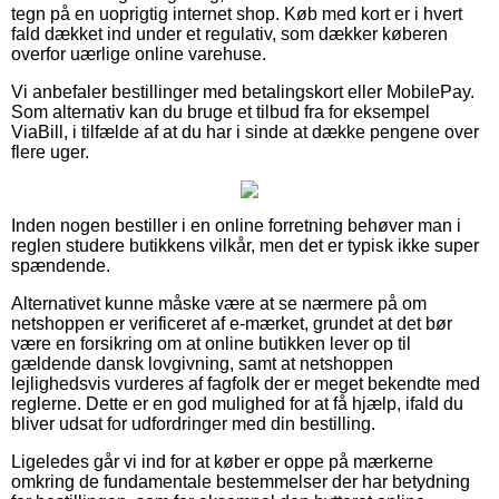
tegn på en uoprigtig internet shop. Køb med kort er i hvert
fald dækket ind under et regulativ, som dækker køberen
overfor uærlige online varehuse.
Vi anbefaler bestillinger med betalingskort eller MobilePay.
Som alternativ kan du bruge et tilbud fra for eksempel
ViaBill, i tilfælde af at du har i sinde at dække pengene over
flere uger.
Inden nogen bestiller i en online forretning behøver man i
reglen studere butikkens vilkår, men det er typisk ikke super
spændende.
Alternativet kunne måske være at se nærmere på om
netshoppen er verificeret af e-mærket, grundet at det bør
være en forsikring om at online butikken lever op til
gældende dansk lovgivning, samt at netshoppen
lejlighedsvis vurderes af fagfolk der er meget bekendte med
reglerne. Dette er en god mulighed for at få hjælp, ifald du
bliver udsat for udfordringer med din bestilling.
Ligeledes går vi ind for at køber er oppe på mærkerne
omkring de fundamentale bestemmelser der har betydning