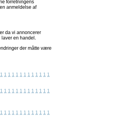
ne forretningens
e en anmeldelse af
aer da vi annoncerer
 laver en handel.
 ændringer der måtte være
1
1
1
1
1
1
1
1
1
1
1
1
1
1
1
1
1
1
1
1
1
1
1
1
1
1
1
1
1
1
1
1
1
1
1
1
1
1
1