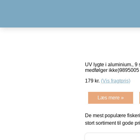
UV lygte i aluminium., 9 
medfølger ikke)989500
179
kr.
(Vis fragtpris)
Læs mere »
De mest populære fiskeri
stort sortiment til gode pr