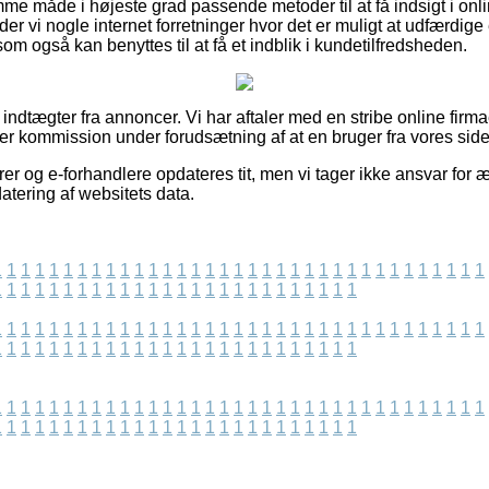
e måde i højeste grad passende metoder til at få indsigt i onli
r vi nogle internet forretninger hvor det er muligt at udfærdig
m også kan benyttes til at få et indblik i kundetilfredsheden.
f indtægter fra annoncer. Vi har aftaler med en stribe online firm
ter kommission under forudsætning af at en bruger fra vores side
er og e-forhandlere opdateres tit, men vi tager ikke ansvar for
datering af websitets data.
1
1
1
1
1
1
1
1
1
1
1
1
1
1
1
1
1
1
1
1
1
1
1
1
1
1
1
1
1
1
1
1
1
1
1
1
1
1
1
1
1
1
1
1
1
1
1
1
1
1
1
1
1
1
1
1
1
1
1
1
1
1
1
1
1
1
1
1
1
1
1
1
1
1
1
1
1
1
1
1
1
1
1
1
1
1
1
1
1
1
1
1
1
1
1
1
1
1
1
1
1
1
1
1
1
1
1
1
1
1
1
1
1
1
1
1
1
1
1
1
1
1
1
1
1
1
1
1
1
1
1
1
1
1
1
1
1
1
1
1
1
1
1
1
1
1
1
1
1
1
1
1
1
1
1
1
1
1
1
1
1
1
1
1
1
1
1
1
1
1
1
1
1
1
1
1
1
1
1
1
1
1
1