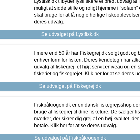
Lystfisk.dk tilbyder lystfiskere et bredt udvalg af
muligt at sidde stille og roligt hjemme i ”sofaen” 
skal bruge for at få nogle herlige fiskeoplevelser.
deres udvalg.
Se udvalget på Lystfisk.dk
I mere end 50 år har Fiskegrej.dk solgt godt og bil
enhver form for fiskeri. Deres kendetegn har al
udvalg af fiskegrej, et højt serviceniveau og en 
fiskeriet og fiskegrejet. Klik her for at se deres u
Se udvalget på Fiskegrej.dk
Fiskpåkrogen.dk er en dansk fiskegrejsshop der 
bruge af fiskegrej til dine fisketure. De sælger fi
mærker, der sikrer dig grej af en høj kvalitet, der 
betale. Klik her for at se deres udvalg.
Se udvalget på Fiskpåkrogen.dk