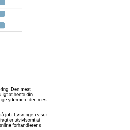
vering. Den mest
ligt at hente din
gange ydermere den mest
 på job. Løsningen viser
ragt er utvivlsomt at
 online forhandlerens