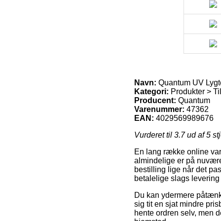
Navn:
Quantum UV Lygt
Kategori:
Produkter > Til
Producent:
Quantum
Varenummer:
47362
EAN:
4029569989676
Vurderet til
3.7
ud af 5 st
En lang række online vare
almindelige er på nuværen
bestilling lige når det
betalelige slags leverin
Du kan ydermere påtænke a
sig tit en sjat mindre pri
hente ordren selv, men de