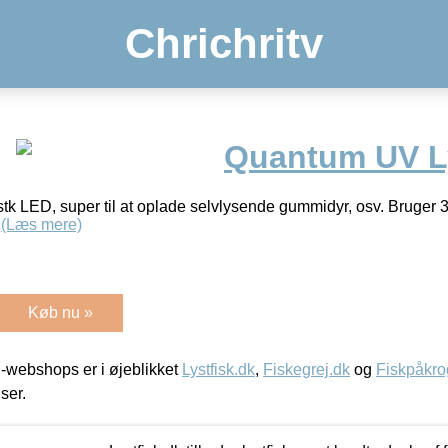
Chrichritv
Quantum UV L
stk LED, super til at oplade selvlysende gummidyr, osv. Bruger 3
5
(Læs mere)
Køb nu »
-webshops er i øjeblikket
Lystfisk.dk
,
Fiskegrej.dk
og
Fiskpåkro
iser.