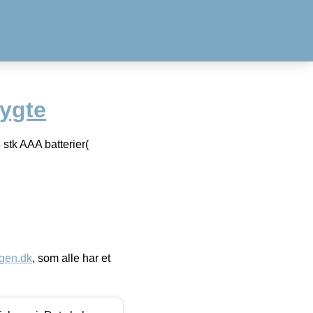
ygte
 stk AAA batterier(
gen.dk
, som alle har et