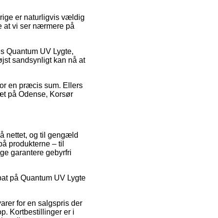
rige er naturligvis vældig
de at vi ser nærmere på
vis Quantum UV Lygte,
jst sandsynligt kan nå at
for en præcis sum. Ellers
tæt på Odense, Korsør
å nettet, og til gengæld
å produkterne – til
ge garantere gebyrfri
rabat på Quantum UV Lygte
rer for en salgspris der
. Kortbestillinger er i