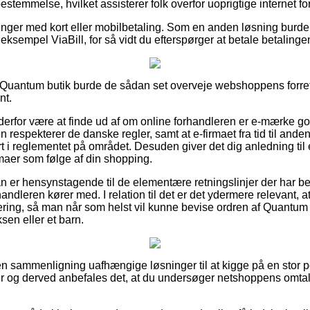
bestemmelse, hvilket assisterer folk overfor uoprigtige internet f
alinger med kort eller mobilbetaling. Som en anden løsning burd
eksempel ViaBill, for så vidt du efterspørger at betale betalingen 
Quantum butik burde de sådan set overveje webshoppens forretn
nt.
rfor være at finde ud af om online forhandleren er e-mærke godk
en respekterer de danske regler, samt at e-firmaet fra tid til and
ørt i reglementet på området. Desuden giver det dig anledning ti
mmaer som følge af din shopping.
man er hensynstagende til de elementære retningslinjer der har b
handleren kører med. I relation til det er det ydermere relevant, at
ering, så man når som helst vil kunne bevise ordren af Quantu
sen eller et barn.
den sammenligning uafhængige løsninger til at kigge på en stor po
er og derved anbefales det, at du undersøger netshoppens omta