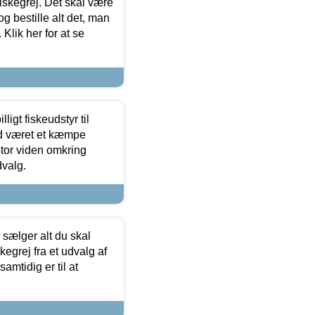
 fiskegrej. Det skal være
og bestille alt det, man
 Klik her for at se
ligt fiskeudstyr til
tid været et kæmpe
stor viden omkring
dvalg.
sælger alt du skal
skegrej fra et udvalg af
samtidig er til at