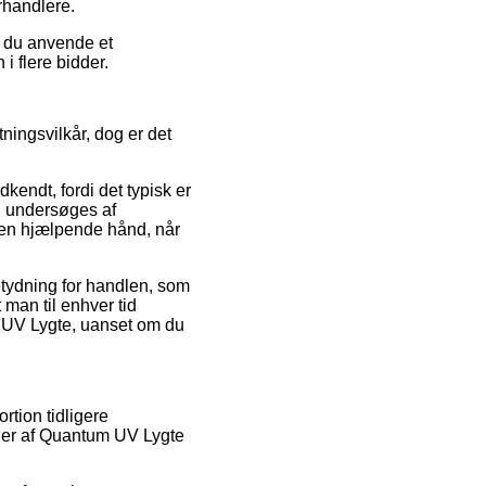
orhandlere.
e du anvende et
i flere bidder.
ingsvilkår, dog er det
endt, fordi det typisk er
en undersøges af
l en hjælpende hånd, når
etydning for handlen, som
 man til enhver tid
m UV Lygte, uanset om du
rtion tidligere
ler af Quantum UV Lygte