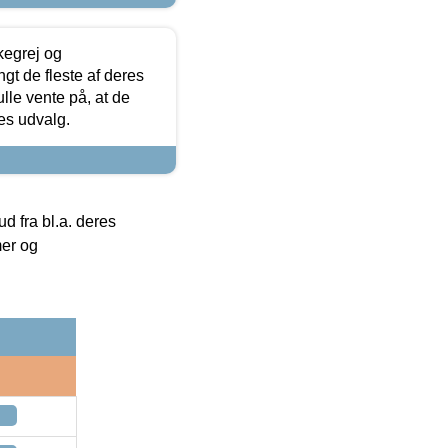
kegrej og
angt de fleste af deres
ulle vente på, at de
res udvalg.
 fra bl.a. deres
mer og