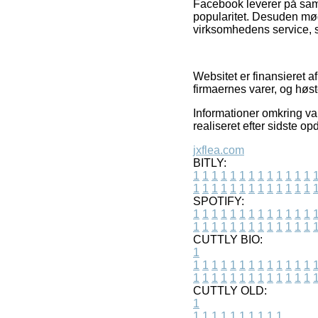
Facebook leverer på samm
popularitet. Desuden møde
virksomhedens service, so
Websitet er finansieret a
firmaernes varer, og høs
Informationer omkring var
realiseret efter sidste op
jxflea.com
BITLY:
1
1
1
1
1
1
1
1
1
1
1
1
1
1
1
1
1
1
1
1
1
1
1
1
1
1
SPOTIFY:
1
1
1
1
1
1
1
1
1
1
1
1
1
1
1
1
1
1
1
1
1
1
1
1
1
1
CUTTLY BIO:
1
1
1
1
1
1
1
1
1
1
1
1
1
1
1
1
1
1
1
1
1
1
1
1
1
1
1
CUTTLY OLD:
1
1
1
1
1
1
1
1
1
1
1