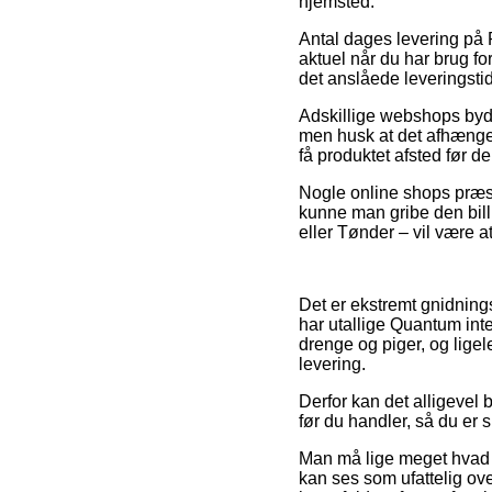
hjemsted.
Antal dages levering på P
aktuel når du har brug fo
det anslåede leveringsti
Adskillige webshops byde
men husk at det afhænger 
få produktet afsted før de
Nogle online shops præste
kunne man gribe den bil
eller Tønder – vil være at
Det er ekstremt gnidnings
har utallige Quantum int
drenge og piger, og lige
levering.
Derfor kan det alligevel
før du handler, så du er s
Man må lige meget hvad 
kan ses som ufattelig ove