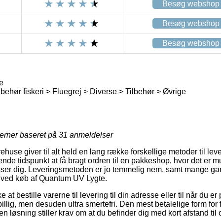
Besøg webshop
Besøg webshop
Besøg webshop
e
behør fiskeri > Fluegrej > Diverse > Tilbehør > Øvrige
jerner baseret på
31
anmeldelser
huse giver til alt held en lang række forskellige metoder til le
de tidspunkt at få bragt ordren til en pakkeshop, hvor det er mu
 passer dig. Leveringsmetoden er jo temmelig nem, samt mange 
g ved køb af Quantum UV Lygte.
t bestille varerne til levering til din adresse eller til når du er
sbillig, men desuden ultra smertefri. Den mest betalelige form for f
n løsning stiller krav om at du befinder dig med kort afstand til