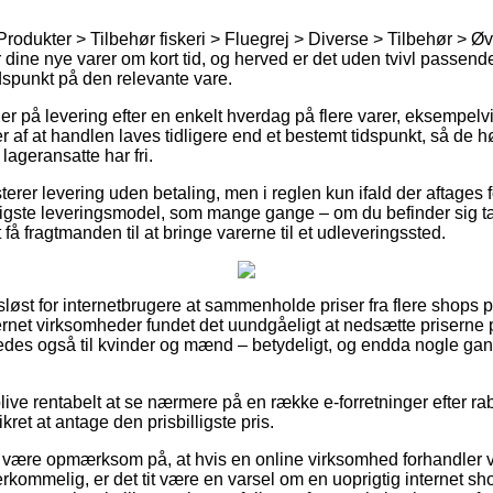
rodukter > Tilbehør fiskeri > Fluegrej > Diverse > Tilbehør > Øv
r dine nye varer om kort tid, og herved er det uden tvivl passen
dspunkt på den relevante vare.
r på levering efter en enkelt hverdag på flere varer, eksempel
af at handlen laves tidligere end et bestemt tidspunkt, så de hø
 lageransatte har fri.
rer levering uden betaling, men i reglen kun ifald der aftages 
ligste leveringsmodel, som mange gange – om du befinder sig 
 få fragtmanden til at bringe varerne til et udleveringssted.
løst for internetbrugere at sammenholde priser fra flere shops p
ernet virksomheder fundet det uundgåeligt at nedsætte priserne p
ledes også til kvinder og mænd – betydeligt, og endda nogle gan
 blive rentabelt at se nærmere på en række e-forretninger efter 
ikret at antage den prisbilligste pris.
være opmærksom på, at hvis en online virksomhed forhandler va
rkommelig, er det tit være en varsel om en uoprigtig internet shop