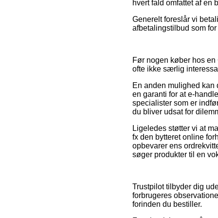
hvert fald omfattet af en 
Generelt foreslår vi bet
afbetalingstilbud som for 
Før nogen køber hos en 
ofte ikke særlig interessa
En anden mulighed kan de
en garanti for at e-handl
specialister som er indf
du bliver udsat for dile
Ligeledes støtter vi at 
fx den bytteret online for
opbevarer ens ordrekvitt
søger produkter til en vok
Trustpilot tilbyder dig u
forbrugeres observation
forinden du bestiller.