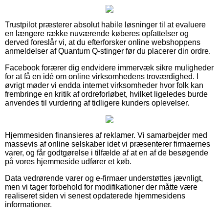
Trustpilot præsterer absolut habile løsninger til at evaluere
en længere række nuværende køberes opfattelser og
derved foreslår vi, at du efterforsker online webshoppens
anmeldelser af Quantum Q-stinger før du placerer din ordre.
Facebook forærer dig endvidere immervæk sikre muligheder
for at få en idé om online virksomhedens troværdighed. I
øvrigt møder vi endda internet virksomheder hvor folk kan
frembringe en kritik af ordreforløbet, hvilket ligeledes burde
anvendes til vurdering af tidligere kunders oplevelser.
Hjemmesiden finansieres af reklamer. Vi samarbejder med
massevis af online selskaber idet vi præsenterer firmaernes
varer, og får godtgørelse i tilfælde af at en af de besøgende
på vores hjemmeside udfører et køb.
Data vedrørende varer og e-firmaer understøttes jævnligt,
men vi tager forbehold for modifikationer der måtte være
realiseret siden vi senest opdaterede hjemmesidens
informationer.