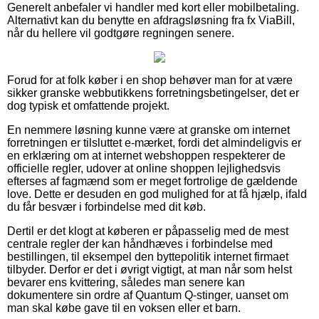
Generelt anbefaler vi handler med kort eller mobilbetaling.
Alternativt kan du benytte en afdragsløsning fra fx ViaBill,
når du hellere vil godtgøre regningen senere.
Forud for at folk køber i en shop behøver man for at være
sikker granske webbutikkens forretningsbetingelser, det er
dog typisk et omfattende projekt.
En nemmere løsning kunne være at granske om internet
forretningen er tilsluttet e-mærket, fordi det almindeligvis er
en erklæring om at internet webshoppen respekterer de
officielle regler, udover at online shoppen lejlighedsvis
efterses af fagmænd som er meget fortrolige de gældende
love. Dette er desuden en god mulighed for at få hjælp, ifald
du får besvær i forbindelse med dit køb.
Dertil er det klogt at køberen er påpasselig med de mest
centrale regler der kan håndhæves i forbindelse med
bestillingen, til eksempel den byttepolitik internet firmaet
tilbyder. Derfor er det i øvrigt vigtigt, at man når som helst
bevarer ens kvittering, således man senere kan
dokumentere sin ordre af Quantum Q-stinger, uanset om
man skal købe gave til en voksen eller et barn.