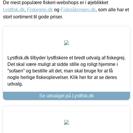
De mest populære fiskeri-webshops er i øjeblikket
Lystfisk.dk
,
Fiskegrej.dk
og
Fiskpåkrogen.dk
, som alle har et
stort sortiment til gode priser.
Lystfisk.dk tilbyder lystfiskere et bredt udvalg af fiskegrej.
Det skal være muligt at sidde stille og roligt hjemme i
”sofaen” og bestille alt det, man skal bruge for at få
nogle herlige fiskeoplevelser. Klik her for at se deres
udvalg.
Se udvalget på Lystfisk.dk