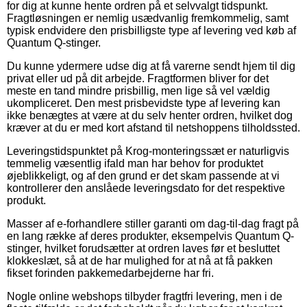
for dig at kunne hente ordren på et selvvalgt tidspunkt.
Fragtløsningen er nemlig usædvanlig fremkommelig, samt
typisk endvidere den prisbilligste type af levering ved køb af
Quantum Q-stinger.
Du kunne ydermere udse dig at få varerne sendt hjem til dig
privat eller ud på dit arbejde. Fragtformen bliver for det
meste en tand mindre prisbillig, men lige så vel vældig
ukompliceret. Den mest prisbevidste type af levering kan
ikke benægtes at være at du selv henter ordren, hvilket dog
kræver at du er med kort afstand til netshoppens tilholdssted.
Leveringstidspunktet på Krog-monteringssæt er naturligvis
temmelig væsentlig ifald man har behov for produktet
øjeblikkeligt, og af den grund er det skam passende at vi
kontrollerer den anslåede leveringsdato for det respektive
produkt.
Masser af e-forhandlere stiller garanti om dag-til-dag fragt på
en lang række af deres produkter, eksempelvis Quantum Q-
stinger, hvilket forudsætter at ordren laves før et besluttet
klokkeslæt, så at de har mulighed for at nå at få pakken
fikset forinden pakkemedarbejderne har fri.
Nogle online webshops tilbyder fragtfri levering, men i de