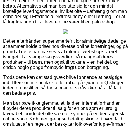
fleste tilfælde er det forbeholdt når du køber for et konkret
beløb. Alternativt skal man beslutte sig for den mindst
kostelige leveringsmetode, hvilket ofte – uafhængig om man
opholder sig i Fredericia, Nørresundby eller Hørning – er at
få fragtmanden til at levere dine varer til en pakkeshop.
Det er efterhånden super smertefrit for almindelige dødelige
at sammenholde priser hos diverse online forretninger, og på
grund af dette har massevis af internet webshops været
tvunget til at stampe salgsværdien på mange af deres
produkter – til børn, men også til voksne – en hel del, og
endda nogle gange frembyde fragt uden beregning.
Trods dette kan det stadigvæk blive lønnende at besigtige
indtil flere online butikker efter rabat på Quantum Q-stinger
inden du bestiller, sådan at man er skråsikker på at få fat i
den bedste pris.
Man bør bare ikke glemme, at ifald en internet forhandler
tilbyder deres produkter til salg for en pris som er utrolig
favorabel, burde det ofte være et symbol på en bedragerisk
online shop. Køb med gængse betalingskort er i hvert fald
omsluttet af en regel, der beskytter folk overfor fup e-firmaer.