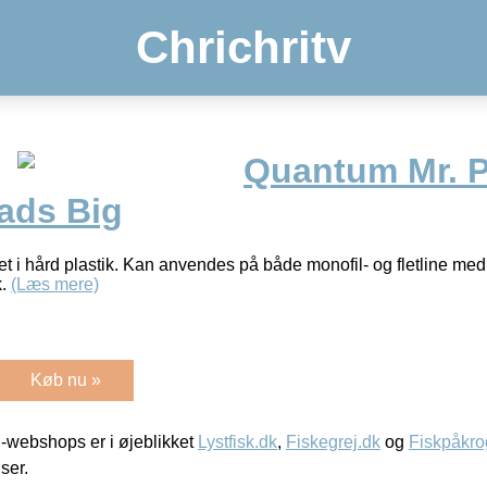
Chrichritv
Quantum Mr. P
ads Big
et i hård plastik. Kan anvendes på både monofil- og fletline med
k.
(Læs mere)
Køb nu »
-webshops er i øjeblikket
Lystfisk.dk
,
Fiskegrej.dk
og
Fiskpåkro
iser.