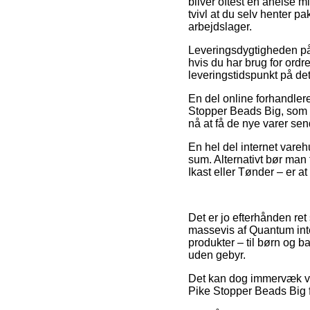
bliver oftest en anelse m
tvivl at du selv henter p
arbejdslager.
Leveringsdygtigheden på 
hvis du har brug for ord
leveringstidspunkt på det
En del online forhandler
Stopper Beads Big, som do
nå at få de nye varer send
En hel del internet vareh
sum. Alternativt bør man
Ikast eller Tønder – er at
Det er jo efterhånden ret 
massevis af Quantum int
produkter – til børn og b
uden gebyr.
Det kan dog immervæk vis
Pike Stopper Beads Big f