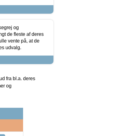
kegrej og
angt de fleste af deres
ulle vente på, at de
res udvalg.
 fra bl.a. deres
mer og