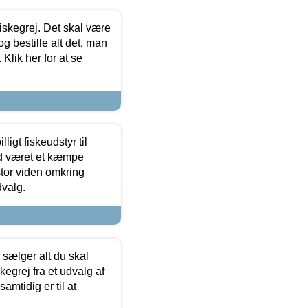
 fiskegrej. Det skal være
og bestille alt det, man
 Klik her for at se
ligt fiskeudstyr til
tid været et kæmpe
stor viden omkring
dvalg.
sælger alt du skal
skegrej fra et udvalg af
samtidig er til at