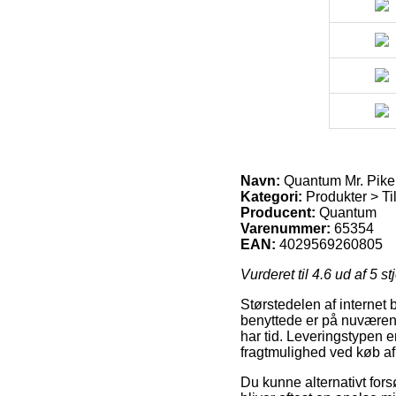
Navn:
Quantum Mr. Pike
Kategori:
Produkter > Ti
Producent:
Quantum
Varenummer:
65354
EAN:
4029569260805
Vurderet til
4.6
ud af 5 st
Størstedelen af internet 
benyttede er på nuværend
har tid. Leveringstypen 
fragtmulighed ved køb a
Du kunne alternativt forsø