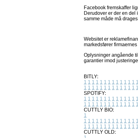
Facebook fremskaffer ligne
Derudover er der en del 
samme måde må drages for
Websitet er reklamefinan
markedsfører firmaernes t
Oplysninger angående til
garantier imod justering
BITLY:
1
1
1
1
1
1
1
1
1
1
1
1
1
1
1
1
1
1
1
1
1
1
1
1
1
1
SPOTIFY:
1
1
1
1
1
1
1
1
1
1
1
1
1
1
1
1
1
1
1
1
1
1
1
1
1
1
CUTTLY BIO:
1
1
1
1
1
1
1
1
1
1
1
1
1
1
1
1
1
1
1
1
1
1
1
1
1
1
1
CUTTLY OLD:
1