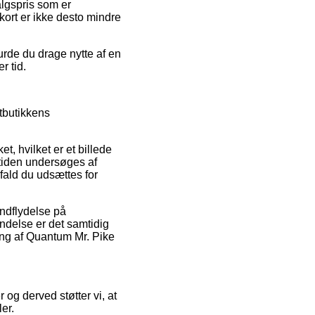
algspris som er
kort er ikke desto mindre
urde du drage nytte af en
r tid.
tbutikkens
, hvilket er et billede
rtiden undersøges af
ifald du udsættes for
indflydelse på
indelse er det samtidig
ling af Quantum Mr. Pike
og derved støtter vi, at
er.