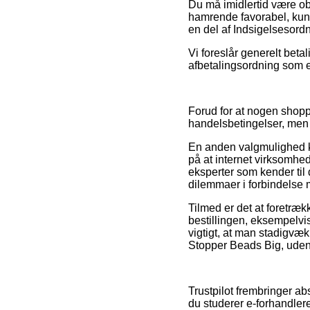
Du må imidlertid være obs
hamrende favorabel, kunn
en del af Indsigelsesor
Vi foreslår generelt beta
afbetalingsordning som ek
Forud for at nogen shopp
handelsbetingelser, men d
En anden valgmulighed ku
på at internet virksomhe
eksperter som kender til 
dilemmaer i forbindelse 
Tilmed er det at foretræk
bestillingen, eksempelvis
vigtigt, at man stadigvæk
Stopper Beads Big, uden 
Trustpilot frembringer ab
du studerer e-forhandler