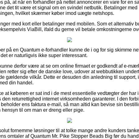
 på, at når en forhandler på nettet annoncerer en vare for en s
e det tit være et signal om en svindel netbutik. Betalinger med 
dningen, hvilket skærmer køber imod uægte netshops.
linger med kort eller betalinger med mobilen. Som et alternativ b
sempelvis ViaBill, ifald du gerne vil betale omkostningerne ove
er på en Quantum e-forhandler kunne de i og for sig skimme ne
et er naturligvis ikke super interessant.
nne derfor være at se om online firmaet er godkendt af e-mærket
den retter sig efter de danske love, udover at webbutikken unde
de gældende vilkår. Dette er desuden din anledning til support, 
med din handel.
ke at køberen er sat ind i de mest essentielle vedtægter der har 
 den returrettighed internet virksomheden garanterer. I den forb
 beholder ens faktura e-mail, så man altid kan bevise sin bestil
hensyn til om man er dreng eller pige.
solut fornemme løsninger til at tolke mange andre kunders tanker 
ens omtaler af Quantum Mr. Pike Stopper Beads Big før du handl