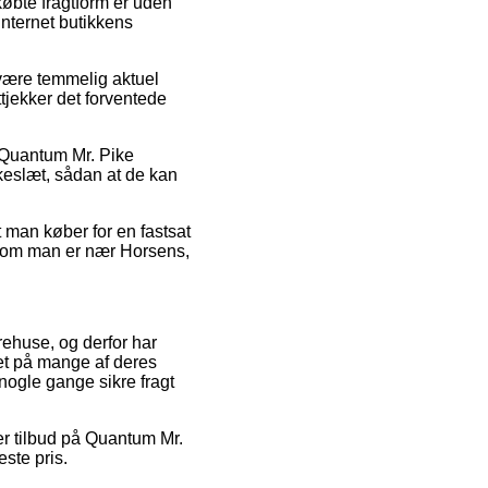
tkøbte fragtform er uden
internet butikkens
 være temmelig aktuel
tjekker det forventede
 Quantum Mr. Pike
kkeslæt, sådan at de kan
t man køber for en fastsat
gt om man er nær Horsens,
arehuse, og derfor har
et på mange af deres
nogle gange sikre fragt
er tilbud på Quantum Mr.
ste pris.