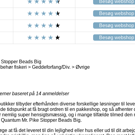
Besøg webshop
Besøg webshop
Besøg webshop
Besøg webshop
 Stopper Beads Big
lbehør fiskeri > Geddeforfang/Div. > Øvrige
jerner baseret på
14
anmeldelser
butikker tilbyder efterhånden diverse forskellige løsninger til le
e tidspunkt at få bragt ordren til en pakkeshop, og så afhenter 
er nemlig super hensigtsmæssig, og i mange tilfælde tilmed den 
f Quantum Mr. Pike Stopper Beads Big.
ge at få det leveret til din lejlighed eller hus eller ud til dit ar