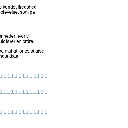
ts kundetilfredshed.
soplevelse, som på
omheder hvor vi
uldfører en ordre.
 muligt for os at give
ndte data.
1
1
1
1
1
1
1
1
1
1
1
1
1
1
1
1
1
1
1
1
1
1
1
1
1
1
1
1
1
1
1
1
1
1
1
1
1
1
1