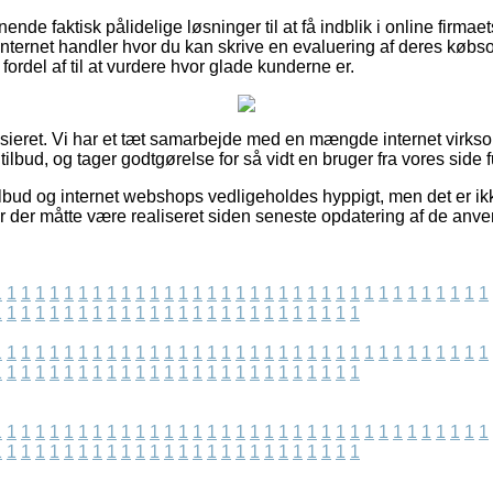
nde faktisk pålidelige løsninger til at få indblik i online firmae
internet handler hvor du kan skrive en evaluering af deres køb
del af til at vurdere hvor glade kunderne er.
sieret. Vi har et tæt samarbejde med en mængde internet virks
ilbud, og tager godtgørelse for så vidt en bruger fra vores side f
bud og internet webshops vedligeholdes hyppigt, men det er ikke
er der måtte være realiseret siden seneste opdatering af de anve
1
1
1
1
1
1
1
1
1
1
1
1
1
1
1
1
1
1
1
1
1
1
1
1
1
1
1
1
1
1
1
1
1
1
1
1
1
1
1
1
1
1
1
1
1
1
1
1
1
1
1
1
1
1
1
1
1
1
1
1
1
1
1
1
1
1
1
1
1
1
1
1
1
1
1
1
1
1
1
1
1
1
1
1
1
1
1
1
1
1
1
1
1
1
1
1
1
1
1
1
1
1
1
1
1
1
1
1
1
1
1
1
1
1
1
1
1
1
1
1
1
1
1
1
1
1
1
1
1
1
1
1
1
1
1
1
1
1
1
1
1
1
1
1
1
1
1
1
1
1
1
1
1
1
1
1
1
1
1
1
1
1
1
1
1
1
1
1
1
1
1
1
1
1
1
1
1
1
1
1
1
1
1