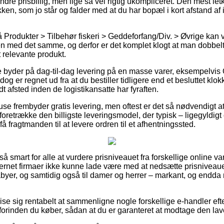
indre prisbillig, men lige så vel rigtig ukompliceret. Den mest le
akken, som jo står og falder med at du har bopæl i kort afstand af 
Produkter > Tilbehør fiskeri > Geddeforfang/Div. > Øvrige kan
ren med det samme, og derfor er det komplet klogt at man dobbelt
 relevante produkt.
e byder på dag-til-dag levering på en masse varer, eksempelvis
g er regnet ud fra at du bestiller tidligere end et besluttet klo
t afsted inden de logistikansatte har fyraften.
use frembyder gratis levering, men oftest er det så nødvendigt a
 foretrække den billigste leveringsmodel, der typisk – ligegyldi
 få fragtmanden til at levere ordren til et afhentningssted.
så smart for alle at vurdere prisniveauet fra forskellige online v
ernet firmaer ikke kunne lade være med at nedsætte prisniveau
abyer, og samtidig også til damer og herrer – markant, og endda 
e sig rentabelt at sammenligne nogle forskellige e-handler eft
orinden du køber, sådan at du er garanteret at modtage den lave