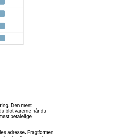
vering. Den mest
du blot varerne når du
mest betalelige
bejdes adresse. Fragtformen