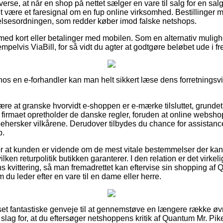
verse, at når en shop på nettet sælger en vare til salg for en sal
it være et faresignal om en fup online virksomhed. Bestillinger me
elsesordningen, som redder køber imod falske netshops.
r med kort eller betalinger med mobilen. Som en alternativ muli
elvis ViaBill, for så vidt du agter at godtgøre beløbet ude i fr
hos en e-forhandler kan man helt sikkert læse dens forretningsvilk
e at granske hvorvidt e-shoppen er e-mærke tilsluttet, grundet
t firmaet opretholder de danske regler, foruden at online webs
behersker vilkårene. Derudover tilbydes du chance for assistance
b.
for at kunden er vidende om de mest vitale bestemmelser der kan
ken returpolitik butikken garanterer. I den relation er det virkel
 kvittering, så man fremadrettet kan eftervise sin shopping af
du leder efter en vare til en dame eller herre.
 set fantastiske genveje til at gennemstøve en længere række øv
t slag for, at du eftersøger netshoppens kritik af Quantum Mr. 