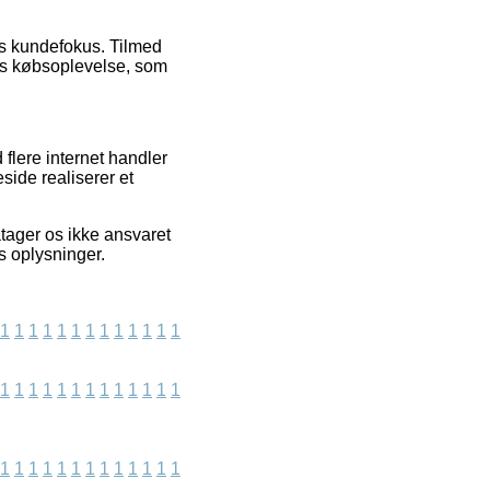
ns kundefokus. Tilmed
es købsoplevelse, som
flere internet handler
side realiserer et
tager os ikke ansvaret
s oplysninger.
1
1
1
1
1
1
1
1
1
1
1
1
1
1
1
1
1
1
1
1
1
1
1
1
1
1
1
1
1
1
1
1
1
1
1
1
1
1
1