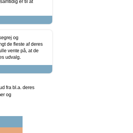
samtidig er til at
kegrej og
angt de fleste af deres
ulle vente på, at de
res udvalg.
 fra bl.a. deres
mer og