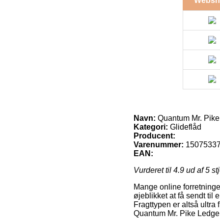
Websh
Navn:
Quantum Mr. Pik
Kategori:
Glideflåd
Producent:
Varenummer:
1507533
EAN:
Vurderet til
4.9
ud af 5 st
Mange online forretninge
øjeblikket at få sendt ti
Fragttypen er altså ultra
Quantum Mr. Pike Ledge