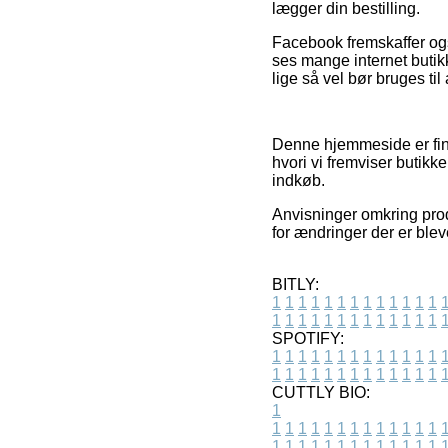
lægger din bestilling.
Facebook fremskaffer ogs
ses mange internet buti
lige så vel bør bruges t
Denne hjemmeside er fina
hvori vi fremviser butikk
indkøb.
Anvisninger omkring prod
for ændringer der er ble
BITLY:
1
1
1
1
1
1
1
1
1
1
1
1
1
1
1
1
1
1
1
1
1
1
1
1
1
1
SPOTIFY:
1
1
1
1
1
1
1
1
1
1
1
1
1
1
1
1
1
1
1
1
1
1
1
1
1
1
CUTTLY BIO:
1
1
1
1
1
1
1
1
1
1
1
1
1
1
1
1
1
1
1
1
1
1
1
1
1
1
1