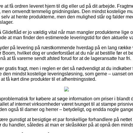
at få ordren leveret hjem til dig eller ud på dit arbejde. Fragt
t, men omvendt temmelig gnidningsløs. Den mindst kostelige muli
e selv at hente produkterne, men den mulighed står og falder med
slager.
Glideflåd er jo vældig vital når man mangler produkterne lige o
nde at man finder den estimerede leveringstid for den aktuelle v
s byder på levering på næstkommende hverdag på en lang række
oom, hvilket dog er underforstået at du når at bestille før et b
å at få varerne sendt afsted forud for at de lageransatte har fri.
r gratis fragt, men i reglen er det så nødvendigt at du indkøber f
ge den mindst kostelige leveringsløsning, som gerne – uanset 
t få kørt dine produkter til et afhentningssted.
uproblematisk for købere at søge information om priser i blandt d
tallet af internet virksomheder været tvunget til at stampe prisni
en også til damer og herrer – betydeligt, og endda nogle gange 
re gunstigt at besigtige et par forskellige forhandlere på nette
 du handler, således at man er skråsikker på at opnå den mindst