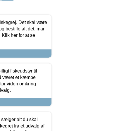
 fiskegrej. Det skal være
og bestille alt det, man
 Klik her for at se
ligt fiskeudstyr til
tid været et kæmpe
stor viden omkring
dvalg.
sælger alt du skal
skegrej fra et udvalg af