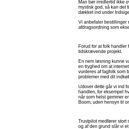
Man bør imidlertid ikke o
mystisk god, så kan det t
dækket ind under Indsig
Vi anbefaler bestillinge
afdragsordning som eksemp
Forud for at folk handler 
tidskrævende projekt.
En nem løsning kunne vær
en tryghed om at interne
vurderes af fagfolk som 
problemer med dit indkø
Udover dette går vi ind 
handlen, for eksempel hvil
når som helst gemmer ens
Boom, uden hensyn til om 
Trustpilot medfører stort
og af den grund slår vi e