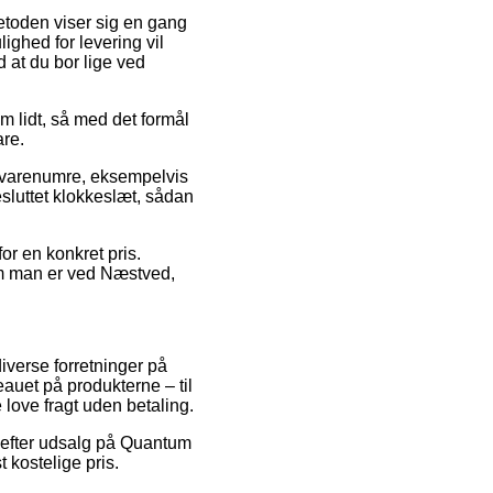
metoden viser sig en gang
ghed for levering vil
 at du bor lige ved
m lidt, så med det formål
are.
 varenumre, eksempelvis
esluttet klokkeslæt, sådan
or en konkret pris.
om man er ved Næstved,
iverse forretninger på
veauet på produkterne – til
love fragt uden betaling.
t efter udsalg på Quantum
 kostelige pris.