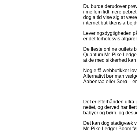
Du burde derudover prøve 
i mellem lidt mere pebre
dog altid vise sig at vær
internet butikkens arbejd
Leveringsdygtigheden på 
er det forholdsvis afgøre
De fleste online outlet
Quantum Mr. Pike Ledger B
at de med sikkerhed kan n
Nogle få webbutikker love
Alternativt bør man væl
Aabenraa eller Sorø – er a
Det er efterhånden ultra 
nettet, og derved har fler
babyer og børn, og desud
Det kan dog stadigvæk væ
Mr. Pike Ledger Boom før