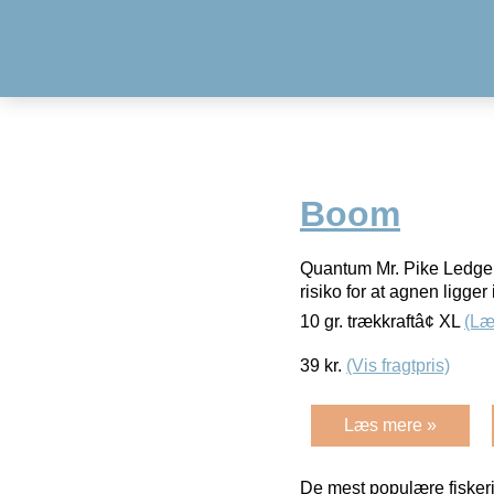
Boom
Quantum Mr. Pike Ledger 
risiko for at agnen ligge
10 gr. trækkraftâ¢ XL
(Læ
39
kr.
(Vis fragtpris)
Læs mere »
De mest populære fiskeri