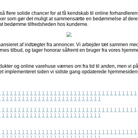
å flere solide chancer for at få kendskab til online forhandlere
kker som gør det muligt at sammensætte en bedømmelse af der
il at bedømme tilfredsheden hos kunderne.
nsieret af indtægter fra annoncer. Vi arbejder tæt sammen med 
ernes tilbud, og tager honorar såfremt en bruger fra vores hjemme
ukter og online varehuse værnes om fra tid til anden, men vi på
vet implementeret siden vi sidste gang opdaterede hjemmesiden
1
1
1
1
1
1
1
1
1
1
1
1
1
1
1
1
1
1
1
1
1
1
1
1
1
1
1
1
1
1
1
1
1
1
1
1
1
1
1
1
1
1
1
1
1
1
1
1
1
1
1
1
1
1
1
1
1
1
1
1
1
1
1
1
1
1
1
1
1
1
1
1
1
1
1
1
1
1
1
1
1
1
1
1
1
1
1
1
1
1
1
1
1
1
1
1
1
1
1
1
1
1
1
1
1
1
1
1
1
1
1
1
1
1
1
1
1
1
1
1
1
1
1
1
1
1
1
1
1
1
1
1
1
1
1
1
1
1
1
1
1
1
1
1
1
1
1
1
1
1
1
1
1
1
1
1
1
1
1
1
1
1
1
1
1
1
1
1
1
1
1
1
1
1
1
1
1
1
1
1
1
1
1