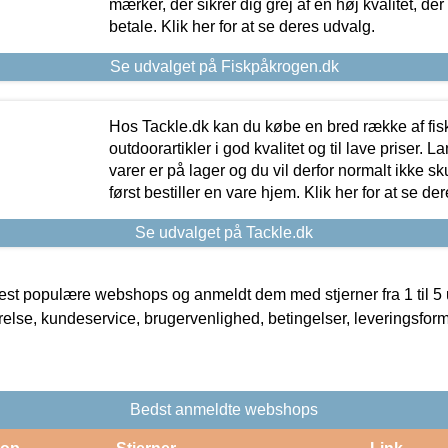
mærker, der sikrer dig grej af en høj kvalitet, der 
betale. Klik her for at se deres udvalg.
Se udvalget på Fiskpåkrogen.dk
Hos Tackle.dk kan du købe en bred række af fis
outdoorartikler i god kvalitet og til lave priser. L
varer er på lager og du vil derfor normalt ikke sk
først bestiller en vare hjem. Klik her for at se de
Se udvalget på Tackle.dk
t populære webshops og anmeldt dem med stjerner fra 1 til 5 ud
rrelse, kundeservice, brugervenlighed, betingelser, leveringsfor
Bedst anmeldte webshops