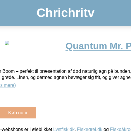
Chrichritv
Quantum Mr. P
Boom – perfekt til præsentation af død naturlig agn på bunden
r i grøde. Linen, og dermed agnen bevæger sig frit, og giver agne
s mere)
Køb nu »
-webshops er i øjeblikket
Lystfisk.dk
,
Fiskegrej.dk
og
Fiskpåkro