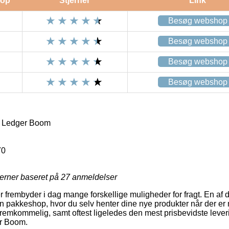
op
Stjerner
Link
Besøg webshop
Besøg webshop
Besøg webshop
Besøg webshop
e Ledger Boom
70
jerner baseret på
27
anmeldelser
r frembyder i dag mange forskellige muligheder for fragt. En af 
l en pakkeshop, hvor du selv henter dine nye produkter når der er 
 fremkommelig, samt oftest ligeledes den mest prisbevidste leve
r Boom.