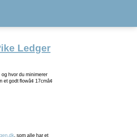
ike Ledger
, og hvor du minimerer
n et godt flowâ¢ 17cmâ¢
gen.dk
, som alle har et