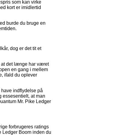
gspris som kan virke
d kort er imidlertid
ghed burde du bruge en
emtiden.
år, dog er det tit et
 at det længe har været
hoppen en gang i mellem
, ifald du oplever
 have indflydelse på
ig essesentielt, at man
 Quantum Mr. Pike Ledger
rige forbrugeres ratings
Pike Ledger Boom inden du