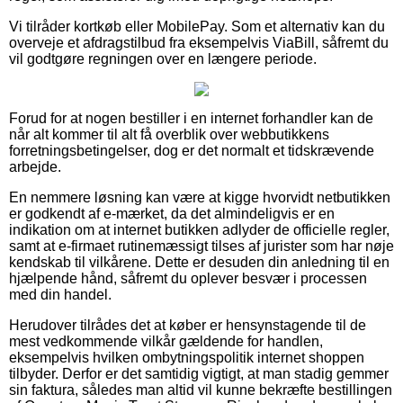
Vi tilråder kortkøb eller MobilePay. Som et alternativ kan du
overveje et afdragstilbud fra eksempelvis ViaBill, såfremt du
vil godtgøre regningen over en længere periode.
Forud for at nogen bestiller i en internet forhandler kan de
når alt kommer til alt få overblik over webbutikkens
forretningsbetingelser, dog er det normalt et tidskrævende
arbejde.
En nemmere løsning kan være at kigge hvorvidt netbutikken
er godkendt af e-mærket, da det almindeligvis er en
indikation om at internet butikken adlyder de officielle regler,
samt at e-firmaet rutinemæssigt tilses af jurister som har nøje
kendskab til vilkårene. Dette er desuden din anledning til en
hjælpende hånd, såfremt du oplever besvær i processen
med din handel.
Herudover tilrådes det at køber er hensynstagende til de
mest vedkommende vilkår gældende for handlen,
eksempelvis hvilken ombytningspolitik internet shoppen
tilbyder. Derfor er det samtidig vigtigt, at man stadig gemmer
sin faktura, således man altid vil kunne bekræfte bestillingen