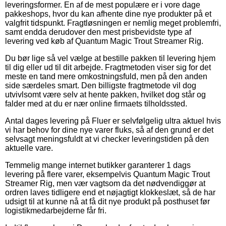
leveringsformer. En af de mest populære er i vore dage
pakkeshops, hvor du kan afhente dine nye produkter på et
valgfrit tidspunkt. Fragtløsningen er nemlig meget problemfri,
samt endda derudover den mest prisbevidste type af
levering ved køb af Quantum Magic Trout Streamer Rig.
Du bør lige så vel vælge at bestille pakken til levering hjem
til dig eller ud til dit arbejde. Fragtmetoden viser sig for det
meste en tand mere omkostningsfuld, men på den anden
side særdeles smart. Den billigste fragtmetode vil dog
utvivlsomt være selv at hente pakken, hvilket dog står og
falder med at du er nær online firmaets tilholdssted.
Antal dages levering på Fluer er selvfølgelig ultra aktuel hvis
vi har behov for dine nye varer fluks, så af den grund er det
selvsagt meningsfuldt at vi checker leveringstiden på den
aktuelle vare.
Temmelig mange internet butikker garanterer 1 dags
levering på flere varer, eksempelvis Quantum Magic Trout
Streamer Rig, men vær vagtsom da det nødvendiggør at
ordren laves tidligere end et nøjagtigt klokkeslæt, så de har
udsigt til at kunne nå at få dit nye produkt på posthuset før
logistikmedarbejderne får fri.