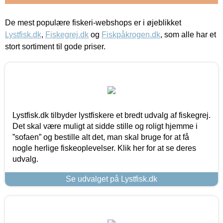
De mest populære fiskeri-webshops er i øjeblikket
Lystfisk.dk
,
Fiskegrej.dk
og
Fiskpåkrogen.dk
, som alle har et
stort sortiment til gode priser.
Lystfisk.dk tilbyder lystfiskere et bredt udvalg af fiskegrej.
Det skal være muligt at sidde stille og roligt hjemme i
”sofaen” og bestille alt det, man skal bruge for at få
nogle herlige fiskeoplevelser. Klik her for at se deres
udvalg.
Se udvalget på Lystfisk.dk