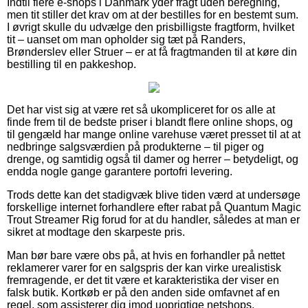
Indtil flere e-shops i Danmark yder fragt uden beregning,
men tit stiller det krav om at der bestilles for en bestemt sum.
I øvrigt skulle du udvælge den prisbilligste fragtform, hvilket
tit – uanset om man opholder sig tæt på Randers,
Brønderslev eller Struer – er at få fragtmanden til at køre din
bestilling til en pakkeshop.
Det har vist sig at være ret så ukompliceret for os alle at
finde frem til de bedste priser i blandt flere online shops, og
til gengæld har mange online varehuse været presset til at at
nedbringe salgsværdien på produkterne – til piger og
drenge, og samtidig også til damer og herrer – betydeligt, og
endda nogle gange garantere portofri levering.
Trods dette kan det stadigvæk blive tiden værd at undersøge
forskellige internet forhandlere efter rabat på Quantum Magic
Trout Streamer Rig forud for at du handler, således at man er
sikret at modtage den skarpeste pris.
Man bør bare være obs på, at hvis en forhandler på nettet
reklamerer varer for en salgspris der kan virke urealistisk
fremragende, er det tit være et karakteristika der viser en
falsk butik. Kortkøb er på den anden side omfavnet af en
regel, som assisterer dig imod uoprigtige netshops.