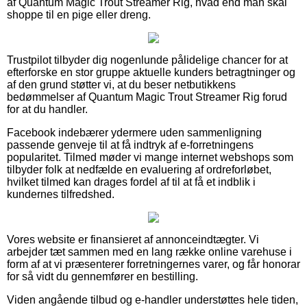
af Quantum Magic Trout Streamer Rig, hvad end man skal
shoppe til en pige eller dreng.
Trustpilot tilbyder dig nogenlunde pålidelige chancer for at
efterforske en stor gruppe aktuelle kunders betragtninger og
af den grund støtter vi, at du beser netbutikkens
bedømmelser af Quantum Magic Trout Streamer Rig forud
for at du handler.
Facebook indebærer ydermere uden sammenligning
passende genveje til at få indtryk af e-forretningens
popularitet. Tilmed møder vi mange internet webshops som
tilbyder folk at nedfælde en evaluering af ordreforløbet,
hvilket tilmed kan drages fordel af til at få et indblik i
kundernes tilfredshed.
Vores website er finansieret af annonceindtægter. Vi
arbejder tæt sammen med en lang række online varehuse i
form af at vi præsenterer forretningernes varer, og får honorar
for så vidt du gennemfører en bestilling.
Viden angående tilbud og e-handler understøttes hele tiden,