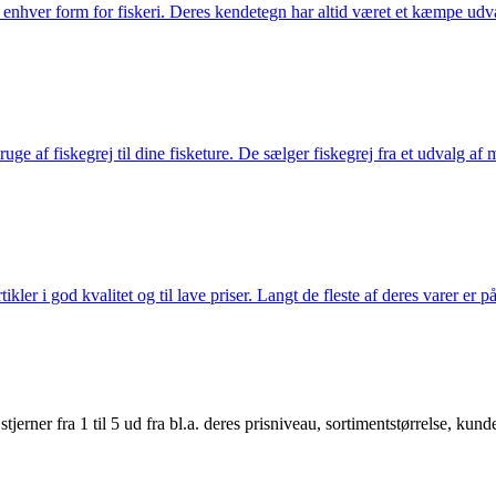
til enhver form for fiskeri. Deres kendetegn har altid været et kæmpe udv
e af fiskegrej til dine fisketure. De sælger fiskegrej fra et udvalg af mær
r i god kvalitet og til lave priser. Langt de fleste af deres varer er på
er fra 1 til 5 ud fra bl.a. deres prisniveau, sortimentstørrelse, kunde