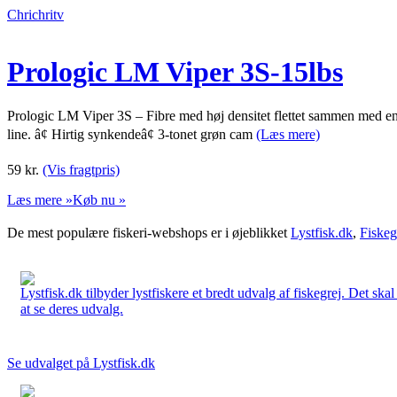
Chrichritv
Prologic LM Viper 3S-15lbs
Prologic LM Viper 3S – Fibre med høj densitet flettet sammen med en s
line. â¢ Hirtig synkendeâ¢ 3-tonet grøn cam
(Læs mere)
59
kr.
(Vis fragtpris)
Læs mere »
Køb nu »
De mest populære fiskeri-webshops er i øjeblikket
Lystfisk.dk
,
Fiskeg
Lystfisk.dk tilbyder lystfiskere et bredt udvalg af fiskegrej. Det skal
at se deres udvalg.
Se udvalget på Lystfisk.dk