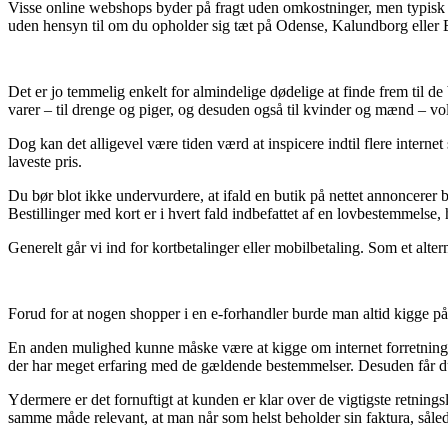
Visse online webshops byder på fragt uden omkostninger, men typisk er
uden hensyn til om du opholder sig tæt på Odense, Kalundborg eller Br
Det er jo temmelig enkelt for almindelige dødelige at finde frem til de 
varer – til drenge og piger, og desuden også til kvinder og mænd – vo
Dog kan det alligevel være tiden værd at inspicere indtil flere intern
laveste pris.
Du bør blot ikke undervurdere, at ifald en butik på nettet annoncerer 
Bestillinger med kort er i hvert fald indbefattet af en lovbestemmelse,
Generelt går vi ind for kortbetalinger eller mobilbetaling. Som et altern
Forud for at nogen shopper i en e-forhandler burde man altid kigge p
En anden mulighed kunne måske være at kigge om internet forretningen e
der har meget erfaring med de gældende bestemmelser. Desuden får du
Ydermere er det fornuftigt at kunden er klar over de vigtigste retning
samme måde relevant, at man når som helst beholder sin faktura, såled