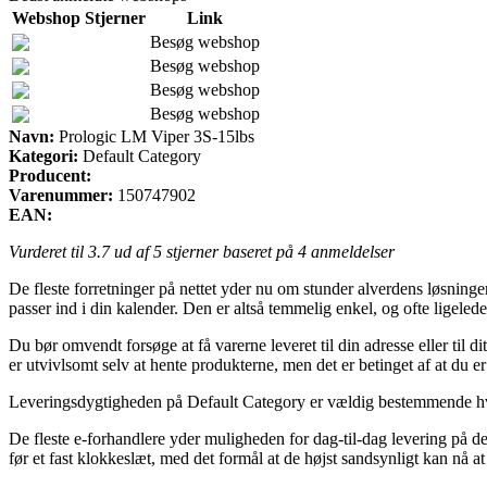
Webshop
Stjerner
Link
Besøg webshop
Besøg webshop
Besøg webshop
Besøg webshop
Navn:
Prologic LM Viper 3S-15lbs
Kategori:
Default Category
Producent:
Varenummer:
150747902
EAN:
Vurderet til
3.7
ud af 5 stjerner baseret på
4
anmeldelser
De fleste forretninger på nettet yder nu om stunder alverdens løsninger 
passer ind i din kalender. Den er altså temmelig enkel, og ofte ligel
Du bør omvendt forsøge at få varerne leveret til din adresse eller til d
er utvivlsomt selv at hente produkterne, men det er betinget af at du 
Leveringsdygtigheden på Default Category er vældig bestemmende hvis v
De fleste e-forhandlere yder muligheden for dag-til-dag levering på
før et fast klokkeslæt, med det formål at de højst sandsynligt kan nå at 