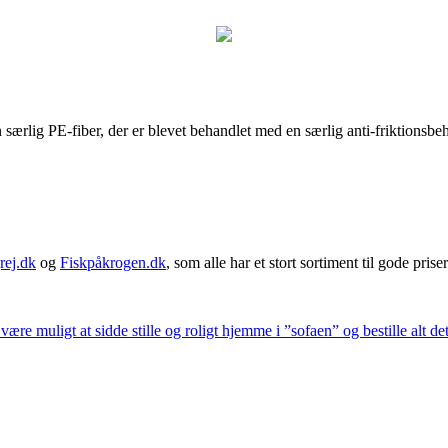
ærlig PE-fiber, der er blevet behandlet med en særlig anti-friktionsbe
rej.dk
og
Fiskpåkrogen.dk
, som alle har et stort sortiment til gode priser
 være muligt at sidde stille og roligt hjemme i ”sofaen” og bestille alt de