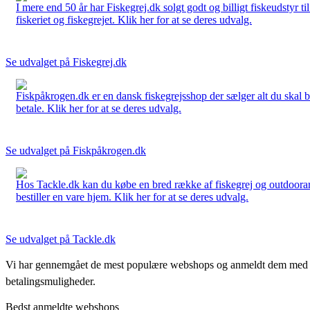
I mere end 50 år har Fiskegrej.dk solgt godt og billigt fiskeudstyr 
fiskeriet og fiskegrejet. Klik her for at se deres udvalg.
Se udvalget på Fiskegrej.dk
Fiskpåkrogen.dk er en dansk fiskegrejsshop der sælger alt du skal brug
betale. Klik her for at se deres udvalg.
Se udvalget på Fiskpåkrogen.dk
Hos Tackle.dk kan du købe en bred række af fiskegrej og outdoorartikle
bestiller en vare hjem. Klik her for at se deres udvalg.
Se udvalget på Tackle.dk
Vi har gennemgået de mest populære webshops og anmeldt dem med stjern
betalingsmuligheder.
Bedst anmeldte webshops