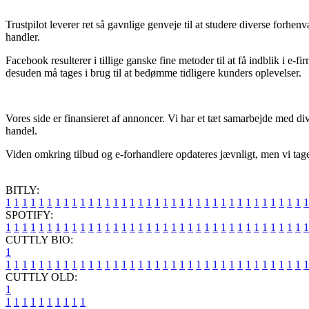
Trustpilot leverer ret så gavnlige genveje til at studere diverse forhe
handler.
Facebook resulterer i tillige ganske fine metoder til at få indblik i e-f
desuden må tages i brug til at bedømme tidligere kunders oplevelser.
Vores side er finansieret af annoncer. Vi har et tæt samarbejde med d
handel.
Viden omkring tilbud og e-forhandlere opdateres jævnligt, men vi tage
BITLY:
1
1
1
1
1
1
1
1
1
1
1
1
1
1
1
1
1
1
1
1
1
1
1
1
1
1
1
1
1
1
1
1
1
1
1
1
1
SPOTIFY:
1
1
1
1
1
1
1
1
1
1
1
1
1
1
1
1
1
1
1
1
1
1
1
1
1
1
1
1
1
1
1
1
1
1
1
1
1
CUTTLY BIO:
1
1
1
1
1
1
1
1
1
1
1
1
1
1
1
1
1
1
1
1
1
1
1
1
1
1
1
1
1
1
1
1
1
1
1
1
1
1
CUTTLY OLD:
1
1
1
1
1
1
1
1
1
1
1