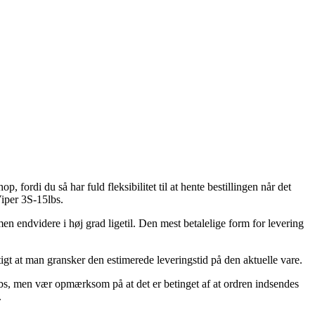
 fordi du så har fuld fleksibilitet til at hente bestillingen når det
Viper 3S-15lbs.
 men endvidere i høj grad ligetil. Den mest betalelige form for levering
gt at man gransker den estimerede leveringstid på den aktuelle vare.
bs, men vær opmærksom på at det er betinget af at ordren indsendes
.