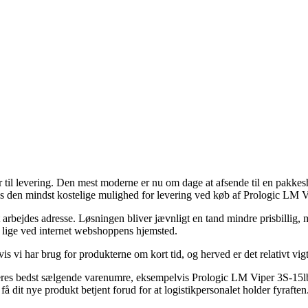
til levering. Den mest moderne er nu om dage at afsende til en pakkeshop,
edes den mindst kostelige mulighed for levering ved køb af Prologic LM 
it arbejdes adresse. Løsningen bliver jævnligt en tand mindre prisbillig,
er lige ved internet webshoppens hjemsted.
i har brug for produkterne om kort tid, og herved er det relativt vigti
 deres bedst sælgende varenumre, eksempelvis Prologic LM Viper 3S-15l
få dit nye produkt betjent forud for at logistikpersonalet holder fyraften