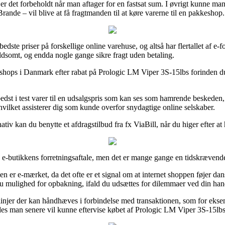
 det forbeholdt når man aftager for en fastsat sum. I øvrigt kunne man 
ande – vil blive at få fragtmanden til at køre varerne til en pakkeshop.
bedste priser på forskellige online varehuse, og altså har flertallet af 
ldsomt, og endda nogle gange sikre fragt uden betaling.
et shops i Danmark efter rabat på Prologic LM Viper 3S-15lbs forinden du
bedst i test varer til en udsalgspris som kan ses som hamrende beskeden, 
 hvilket assisterer dig som kunde overfor snydagtige online selskaber.
ativ kan du benytte et afdragstilbud fra fx ViaBill, når du higer efter at
å e-butikkens forretningsaftale, men det er mange gange en tidskræven
r e-mærket, da det ofte er et signal om at internet shoppen føjer dansk 
 mulighed for opbakning, ifald du udsættes for dilemmaer ved din han
slinjer der kan håndhæves i forbindelse med transaktionen, som for eksem
es man senere vil kunne eftervise købet af Prologic LM Viper 3S-15lbs,