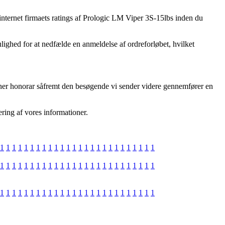
å internet firmaets ratings af Prologic LM Viper 3S-15lbs inden du
 mulighed for at nedfælde en anmeldelse af ordreforløbet, hvilket
jener honorar såfremt den besøgende vi sender videre gennemfører en
ring af vores informationer.
1
1
1
1
1
1
1
1
1
1
1
1
1
1
1
1
1
1
1
1
1
1
1
1
1
1
1
1
1
1
1
1
1
1
1
1
1
1
1
1
1
1
1
1
1
1
1
1
1
1
1
1
1
1
1
1
1
1
1
1
1
1
1
1
1
1
1
1
1
1
1
1
1
1
1
1
1
1