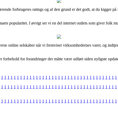
nværende forbrugeres ratings og af den grund er det godt, at du kigger p
irmaets popularitet. I øvrigt ser vi en del internet outlets som giver folk
iverse online selskaber når vi fremviser virksomhedernes varer, og indt
r forbehold for forandringer der måtte være udført siden nyligste opdate
1
1
1
1
1
1
1
1
1
1
1
1
1
1
1
1
1
1
1
1
1
1
1
1
1
1
1
1
1
1
1
1
1
1
1
1
1
1
1
1
1
1
1
1
1
1
1
1
1
1
1
1
1
1
1
1
1
1
1
1
1
1
1
1
1
1
1
1
1
1
1
1
1
1
1
1
1
1
1
1
1
1
1
1
1
1
1
1
1
1
1
1
1
1
1
1
1
1
1
1
1
1
1
1
1
1
1
1
1
1
1