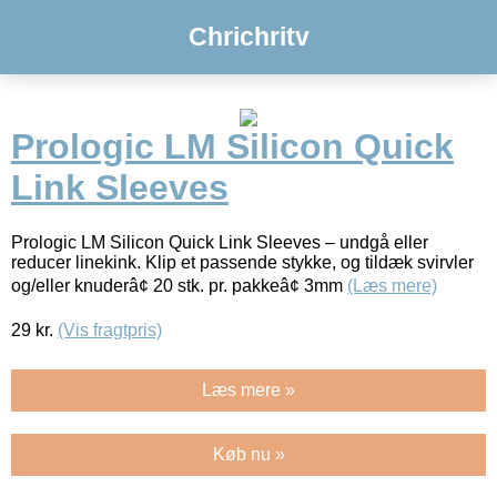
Chrichritv
Prologic LM Silicon Quick
Link Sleeves
Prologic LM Silicon Quick Link Sleeves – undgå eller
reducer linekink. Klip et passende stykke, og tildæk svirvler
og/eller knuderâ¢ 20 stk. pr. pakkeâ¢ 3mm
(Læs mere)
29
kr.
(Vis fragtpris)
Læs mere »
Køb nu »