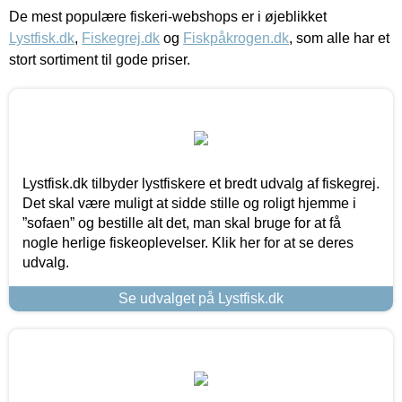
De mest populære fiskeri-webshops er i øjeblikket
Lystfisk.dk
,
Fiskegrej.dk
og
Fiskpåkrogen.dk
, som alle har et
stort sortiment til gode priser.
Lystfisk.dk tilbyder lystfiskere et bredt udvalg af fiskegrej.
Det skal være muligt at sidde stille og roligt hjemme i
”sofaen” og bestille alt det, man skal bruge for at få
nogle herlige fiskeoplevelser. Klik her for at se deres
udvalg.
Se udvalget på Lystfisk.dk