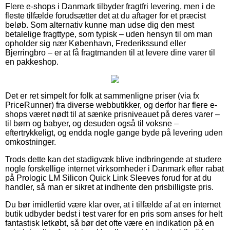
Flere e-shops i Danmark tilbyder fragtfri levering, men i de
fleste tilfælde forudsætter det at du aftager for et præcist
beløb. Som alternativ kunne man udse dig den mest
betalelige fragttype, som typisk – uden hensyn til om man
opholder sig nær København, Frederikssund eller
Bjerringbro – er at få fragtmanden til at levere dine varer til
en pakkeshop.
Det er ret simpelt for folk at sammenligne priser (via fx
PriceRunner) fra diverse webbutikker, og derfor har flere e-
shops været nødt til at sænke prisniveauet på deres varer –
til børn og babyer, og desuden også til voksne –
eftertrykkeligt, og endda nogle gange byde på levering uden
omkostninger.
Trods dette kan det stadigvæk blive indbringende at studere
nogle forskellige internet virksomheder i Danmark efter rabat
på Prologic LM Silicon Quick Link Sleeves forud for at du
handler, så man er sikret at indhente den prisbilligste pris.
Du bør imidlertid være klar over, at i tilfælde af at en internet
butik udbyder bedst i test varer for en pris som anses for helt
fantastisk letkøbt, så bør det ofte være en indikation på en