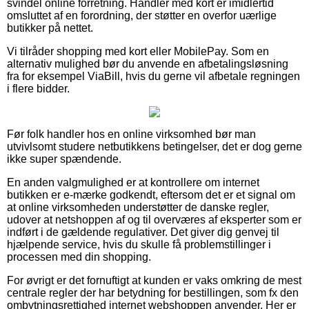
svindel online forretning. Handler med kort er imidlertid
omsluttet af en forordning, der støtter en overfor uærlige
butikker på nettet.
Vi tilråder shopping med kort eller MobilePay. Som en
alternativ mulighed bør du anvende en afbetalingsløsning
fra for eksempel ViaBill, hvis du gerne vil afbetale regningen
i flere bidder.
Før folk handler hos en online virksomhed bør man
utvivlsomt studere netbutikkens betingelser, det er dog gerne
ikke super spændende.
En anden valgmulighed er at kontrollere om internet
butikken er e-mærke godkendt, eftersom det er et signal om
at online virksomheden understøtter de danske regler,
udover at netshoppen af og til overværes af eksperter som er
indført i de gældende regulativer. Det giver dig genvej til
hjælpende service, hvis du skulle få problemstillinger i
processen med din shopping.
For øvrigt er det fornuftigt at kunden er vaks omkring de mest
centrale regler der har betydning for bestillingen, som fx den
ombytningsrettighed internet webshoppen anvender. Her er