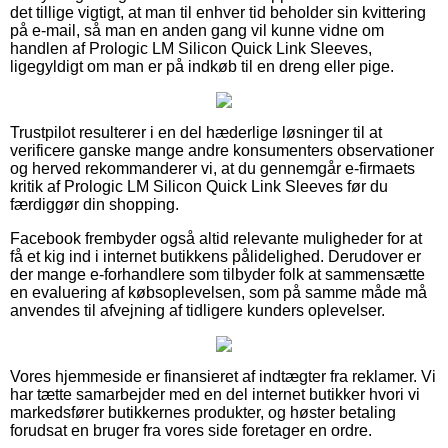
det tillige vigtigt, at man til enhver tid beholder sin kvittering
på e-mail, så man en anden gang vil kunne vidne om
handlen af Prologic LM Silicon Quick Link Sleeves,
ligegyldigt om man er på indkøb til en dreng eller pige.
Trustpilot resulterer i en del hæderlige løsninger til at
verificere ganske mange andre konsumenters observationer
og herved rekommanderer vi, at du gennemgår e-firmaets
kritik af Prologic LM Silicon Quick Link Sleeves før du
færdiggør din shopping.
Facebook frembyder også altid relevante muligheder for at
få et kig ind i internet butikkens pålidelighed. Derudover er
der mange e-forhandlere som tilbyder folk at sammensætte
en evaluering af købsoplevelsen, som på samme måde må
anvendes til afvejning af tidligere kunders oplevelser.
Vores hjemmeside er finansieret af indtægter fra reklamer. Vi
har tætte samarbejder med en del internet butikker hvori vi
markedsfører butikkernes produkter, og høster betaling
forudsat en bruger fra vores side foretager en ordre.