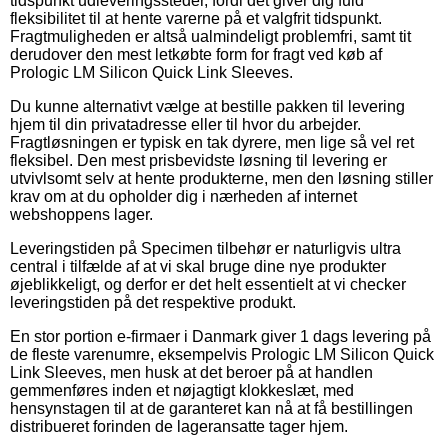
tidspunkt udleveringssteder, fordi det giver dig fuld
fleksibilitet til at hente varerne på et valgfrit tidspunkt.
Fragtmuligheden er altså ualmindeligt problemfri, samt tit
derudover den mest letkøbte form for fragt ved køb af
Prologic LM Silicon Quick Link Sleeves.
Du kunne alternativt vælge at bestille pakken til levering
hjem til din privatadresse eller til hvor du arbejder.
Fragtløsningen er typisk en tak dyrere, men lige så vel ret
fleksibel. Den mest prisbevidste løsning til levering er
utvivlsomt selv at hente produkterne, men den løsning stiller
krav om at du opholder dig i nærheden af internet
webshoppens lager.
Leveringstiden på Specimen tilbehør er naturligvis ultra
central i tilfælde af at vi skal bruge dine nye produkter
øjeblikkeligt, og derfor er det helt essentielt at vi checker
leveringstiden på det respektive produkt.
En stor portion e-firmaer i Danmark giver 1 dags levering på
de fleste varenumre, eksempelvis Prologic LM Silicon Quick
Link Sleeves, men husk at det beroer på at handlen
gemmenføres inden et nøjagtigt klokkeslæt, med
hensynstagen til at de garanteret kan nå at få bestillingen
distribueret forinden de lageransatte tager hjem.