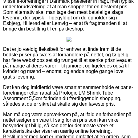
Visse e-forretninger i Danmark præsterer fri fragt, men typisk
under forudsætning af at man shopper for en bestemt pris.
Som alternativ skal man tage den mest betalelige slags
levering, der typisk – ligegyldigt om du opholder sig i
Esbjerg, Hillerød eller Lemvig – er at få fragtmanden til at
bringe din bestilling til en pakkeshop.
Det er jo vældig fleksibelt for enhver at finde frem til de
bedste priser på tværs af forhandlere på nettet, og følgelig
har flere webshops set sig tvunget til at sænke prisniveauet
på mange af deres varer – til juniorer, og ligeledes også til
kvinder og mænd – enormt, og endda nogle gange love
gratis levering.
Det kan dog imidlertid være smart at sammenholde et par e-
forretninger efter rabat på Prologic LM Shrink Tube
Assortment 5,5cm forinden du færdiggør din shopping,
således at du er sikret at skaffe sig den laveste pris.
Man må dog være opmærksom på, at ifald en forhandler på
nettet sælger en vare til salg for en pris som kan virke
besynderligt billig, så kan det for det meste være et
karakteristika der viser en uærlig online forretning.
Bestillinger med kort er imidlertid omfattet af en orden, som