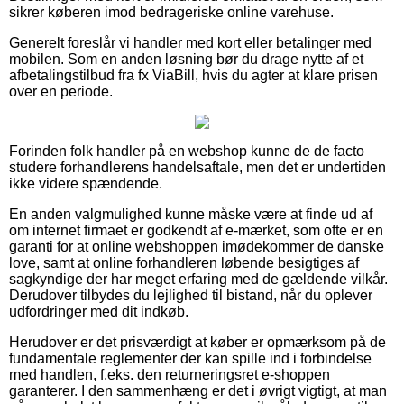
sikrer køberen imod bedrageriske online varehuse.
Generelt foreslår vi handler med kort eller betalinger med
mobilen. Som en anden løsning bør du drage nytte af et
afbetalingstilbud fra fx ViaBill, hvis du agter at klare prisen
over en periode.
Forinden folk handler på en webshop kunne de de facto
studere forhandlerens handelsaftale, men det er undertiden
ikke videre spændende.
En anden valgmulighed kunne måske være at finde ud af
om internet firmaet er godkendt af e-mærket, som ofte er en
garanti for at online webshoppen imødekommer de danske
love, samt at online forhandleren løbende besigtiges af
sagkyndige der har meget erfaring med de gældende vilkår.
Derudover tilbydes du lejlighed til bistand, når du oplever
udfordringer med dit indkøb.
Herudover er det prisværdigt at køber er opmærksom på de
fundamentale reglementer der kan spille ind i forbindelse
med handlen, f.eks. den returneringsret e-shoppen
garanterer. I den sammenhæng er det i øvrigt vigtigt, at man