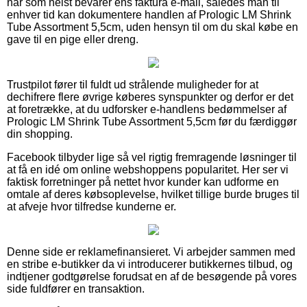
når som helst bevarer ens faktura e-mail, således man til
enhver tid kan dokumentere handlen af Prologic LM Shrink
Tube Assortment 5,5cm, uden hensyn til om du skal købe en
gave til en pige eller dreng.
Trustpilot fører til fuldt ud strålende muligheder for at
dechifrere flere øvrige køberes synspunkter og derfor er det
at foretrække, at du udforsker e-handlens bedømmelser af
Prologic LM Shrink Tube Assortment 5,5cm før du færdiggør
din shopping.
Facebook tilbyder lige så vel rigtig fremragende løsninger til
at få en idé om online webshoppens popularitet. Her ser vi
faktisk forretninger på nettet hvor kunder kan udforme en
omtale af deres købsoplevelse, hvilket tillige burde bruges til
at afveje hvor tilfredse kunderne er.
Denne side er reklamefinansieret. Vi arbejder sammen med
en stribe e-butikker da vi introducerer butikkernes tilbud, og
indtjener godtgørelse forudsat en af de besøgende på vores
side fuldfører en transaktion.