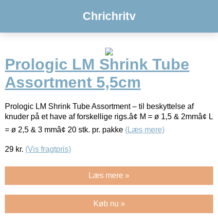
Chrichritv
Prologic LM Shrink Tube
Assortment 5,5cm
Prologic LM Shrink Tube Assortment – til beskyttelse af
knuder på et have af forskellige rigs.â¢ M = ø 1,5 & 2mmâ¢ L
= ø 2,5 & 3 mmâ¢ 20 stk. pr. pakke
(Læs mere)
29
kr.
(Vis fragtpris)
Læs mere »
Køb nu »