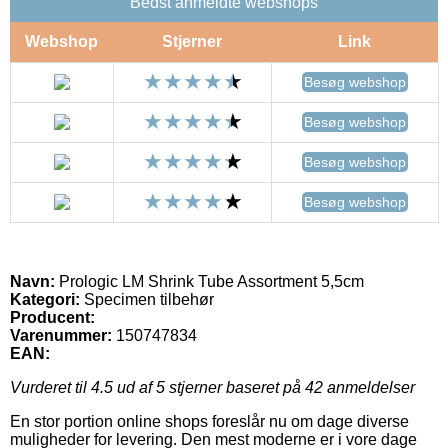
Bedst anmeldte webshops
Webshop
Stjerner
Link
Besøg webshop
Besøg webshop
Besøg webshop
Besøg webshop
Navn:
Prologic LM Shrink Tube Assortment 5,5cm
Kategori:
Specimen tilbehør
Producent:
Varenummer:
150747834
EAN:
Vurderet til
4.5
ud af 5 stjerner baseret på
42
anmeldelser
En stor portion online shops foreslår nu om dage diverse
muligheder for levering. Den mest moderne er i vore dage