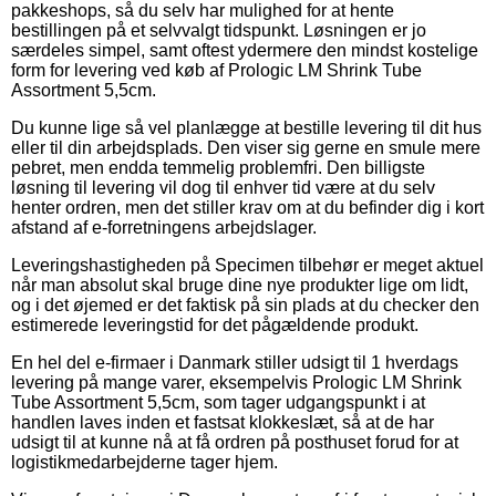
pakkeshops, så du selv har mulighed for at hente
bestillingen på et selvvalgt tidspunkt. Løsningen er jo
særdeles simpel, samt oftest ydermere den mindst kostelige
form for levering ved køb af Prologic LM Shrink Tube
Assortment 5,5cm.
Du kunne lige så vel planlægge at bestille levering til dit hus
eller til din arbejdsplads. Den viser sig gerne en smule mere
pebret, men endda temmelig problemfri. Den billigste
løsning til levering vil dog til enhver tid være at du selv
henter ordren, men det stiller krav om at du befinder dig i kort
afstand af e-forretningens arbejdslager.
Leveringshastigheden på Specimen tilbehør er meget aktuel
når man absolut skal bruge dine nye produkter lige om lidt,
og i det øjemed er det faktisk på sin plads at du checker den
estimerede leveringstid for det pågældende produkt.
En hel del e-firmaer i Danmark stiller udsigt til 1 hverdags
levering på mange varer, eksempelvis Prologic LM Shrink
Tube Assortment 5,5cm, som tager udgangspunkt i at
handlen laves inden et fastsat klokkeslæt, så at de har
udsigt til at kunne nå at få ordren på posthuset forud for at
logistikmedarbejderne tager hjem.