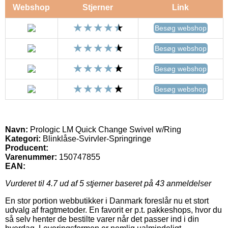
Webshop
Stjerner
Link
Besøg webshop
Besøg webshop
Besøg webshop
Besøg webshop
Navn:
Prologic LM Quick Change Swivel w/Ring
Kategori:
Blinklåse-Svirvler-Springringe
Producent:
Varenummer:
150747855
EAN:
Vurderet til
4.7
ud af 5 stjerner baseret på
43
anmeldelser
En stor portion webbutikker i Danmark foreslår nu et stort
udvalg af fragtmetoder. En favorit er p.t. pakkeshops, hvor du
så selv henter de bestilte varer når det passer ind i din