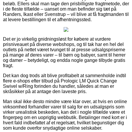
beløb. Ellers skal man tage den prisbilligste fragtmetode, der
i de fleste tilfælde – uanset om man befinder sig tæt på
Randers, Ikast eller Svenstrup – vil blive at få fragtmanden til
at levere bestillingen til et afhentningssted.
Det er jo virkelig gnidningsløst for købere at vurdere
prisniveauet på diverse webshops, og til tak har en hel del
outlets på nettet været tvunget til at presse udsalgspriserne
på mange af deres varer – til børn og babyer, samt til herrer
og damer – betydeligt, og endda nogle gange tilbyde gratis
fragt.
Det kan dog trods alt blive profitabelt at sammenholde indtil
flere e-shops efter tilbud på Prologic LM Quick Change
Swivel w/Ring forinden du handler, således at man er
skråsikker på at antage den laveste pris.
Man skal ikke desto mindre være klar over, at hvis en online
virksomhed forhandler varer til salg for en udsalgspris som
virker urealistisk beskeden, kan det i nogle tilfælde være et
fingerpeg om en uoprigtig webbutik. Betalinger med kort er i
hvert fald indbefattet af et regelsæt, hvilket begunstiger dig
som kunde overfor snydagtige online selskaber.