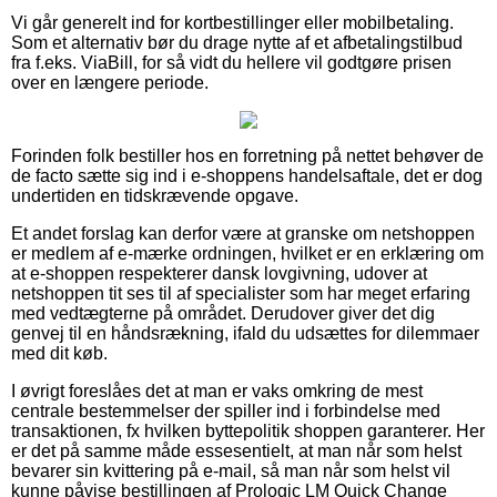
Vi går generelt ind for kortbestillinger eller mobilbetaling.
Som et alternativ bør du drage nytte af et afbetalingstilbud
fra f.eks. ViaBill, for så vidt du hellere vil godtgøre prisen
over en længere periode.
Forinden folk bestiller hos en forretning på nettet behøver de
de facto sætte sig ind i e-shoppens handelsaftale, det er dog
undertiden en tidskrævende opgave.
Et andet forslag kan derfor være at granske om netshoppen
er medlem af e-mærke ordningen, hvilket er en erklæring om
at e-shoppen respekterer dansk lovgivning, udover at
netshoppen tit ses til af specialister som har meget erfaring
med vedtægterne på området. Derudover giver det dig
genvej til en håndsrækning, ifald du udsættes for dilemmaer
med dit køb.
I øvrigt foreslåes det at man er vaks omkring de mest
centrale bestemmelser der spiller ind i forbindelse med
transaktionen, fx hvilken byttepolitik shoppen garanterer. Her
er det på samme måde essesentielt, at man når som helst
bevarer sin kvittering på e-mail, så man når som helst vil
kunne påvise bestillingen af Prologic LM Quick Change