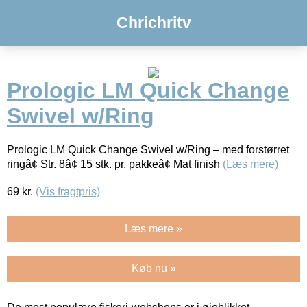
Chrichritv
Prologic LM Quick Change
Swivel w/Ring
Prologic LM Quick Change Swivel w/Ring – med forstørret
ringâ¢ Str. 8â¢ 15 stk. pr. pakkeâ¢ Mat finish
(Læs mere)
69
kr.
(Vis fragtpris)
Læs mere »
Køb nu »