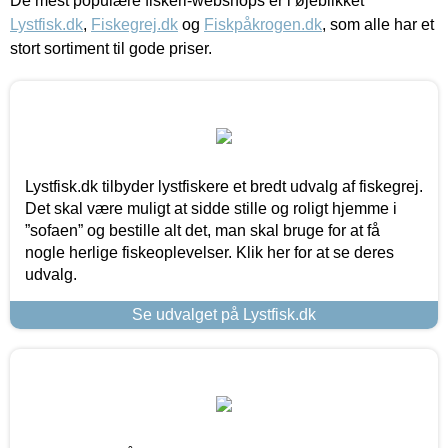
De mest populære fiskeri-webshops er i øjeblikket
Lystfisk.dk
,
Fiskegrej.dk
og
Fiskpåkrogen.dk
, som alle har et
stort sortiment til gode priser.
Lystfisk.dk tilbyder lystfiskere et bredt udvalg af fiskegrej.
Det skal være muligt at sidde stille og roligt hjemme i
”sofaen” og bestille alt det, man skal bruge for at få
nogle herlige fiskeoplevelser. Klik her for at se deres
udvalg.
Se udvalget på Lystfisk.dk