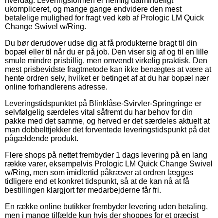
hverdag. Leveringsformen er nemlig ualmindeligt
ukompliceret, og mange gange endvidere den mest
betalelige mulighed for fragt ved køb af Prologic LM Quick
Change Swivel w/Ring.
Du bør derudover udse dig at få produkterne bragt til din
bopæl eller til når du er på job. Den viser sig af og til en lille
smule mindre prisbillig, men omvendt virkelig praktisk. Den
mest prisbevidste fragtmetode kan ikke benægtes at være at
hente ordren selv, hvilket er betinget af at du har bopæl nær
online forhandlerens adresse.
Leveringstidspunktet på Blinklåse-Svirvler-Springringe er
selvfølgelig særdeles vital såfremt du har behov for din
pakke med det samme, og herved er det særdeles aktuelt at
man dobbelttjekker det forventede leveringstidspunkt på det
pågældende produkt.
Flere shops på nettet frembyder 1 dags levering på en lang
række varer, eksempelvis Prologic LM Quick Change Swivel
w/Ring, men som imidlertid påkræver at ordren lægges
tidligere end et konkret tidspunkt, så at de kan nå at få
bestillingen klargjort før medarbejderne får fri.
En række online butikker frembyder levering uden betaling,
men i mange tilfælde kun hvis der shoppes for et præcist