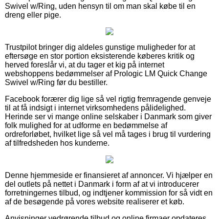
Swivel w/Ring, uden hensyn til om man skal købe til en
dreng eller pige.
Trustpilot bringer dig aldeles gunstige muligheder for at
eftersøge en stor portion eksisterende køberes kritik og
herved foreslår vi, at du tager et kig på internet
webshoppens bedømmelser af Prologic LM Quick Change
Swivel w/Ring før du bestiller.
Facebook forærer dig lige så vel rigtig fremragende genveje
til at få indsigt i internet virksomhedens pålidelighed.
Herinde ser vi mange online selskaber i Danmark som giver
folk mulighed for at udforme en bedømmelse af
ordreforløbet, hvilket lige så vel må tages i brug til vurdering
af tilfredsheden hos kunderne.
Denne hjemmeside er finansieret af annoncer. Vi hjælper en
del outlets på nettet i Danmark i form af at vi introducerer
forretningernes tilbud, og indtjener kommission for så vidt en
af de besøgende på vores website realiserer et køb.
Anvisninger vedrørende tilbud og online firmaer opdateres