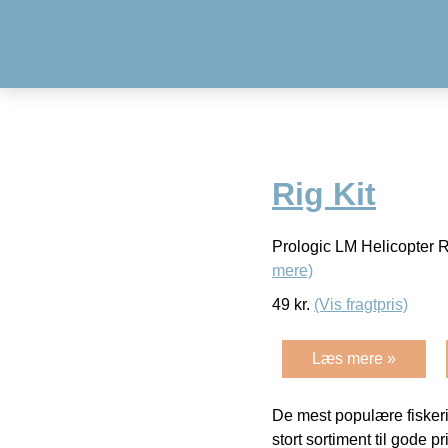
Rig Kit
Prologic LM Helicopter Rig
mere)
49
kr.
(Vis fragtpris)
Læs mere »
De mest populære fiskeri
stort sortiment til gode pr