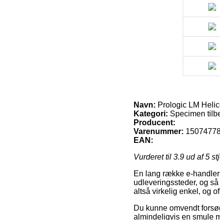
Navn:
Prologic LM Helico
Kategori:
Specimen tilb
Producent:
Varenummer:
1507477
EAN:
Vurderet til
3.9
ud af 5 st
En lang række e-handler 
udleveringssteder, og så 
altså virkelig enkel, og o
Du kunne omvendt forsøge 
almindeligvis en smule me