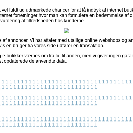
 vel fuldt ud udmærkede chancer for at få indtryk af internet but
ternet forretninger hvor man kan formulere en bedømmelse af o
 vurdering af tilfredsheden hos kunderne.
af annoncer. Vi har aftaler med utallige online webshops og a
vis en bruger fra vores side udfører en transaktion.
e-butikker værnes om fra tid til anden, men vi giver ingen garan
sidst opdaterede de anvendte data.
1
1
1
1
1
1
1
1
1
1
1
1
1
1
1
1
1
1
1
1
1
1
1
1
1
1
1
1
1
1
1
1
1
1
1
1
1
1
1
1
1
1
1
1
1
1
1
1
1
1
1
1
1
1
1
1
1
1
1
1
1
1
1
1
1
1
1
1
1
1
1
1
1
1
1
1
1
1
1
1
1
1
1
1
1
1
1
1
1
1
1
1
1
1
1
1
1
1
1
1
1
1
1
1
1
1
1
1
1
1
1
1
1
1
1
1
1
1
1
1
1
1
1
1
1
1
1
1
1
1
1
1
1
1
1
1
1
1
1
1
1
1
1
1
1
1
1
1
1
1
1
1
1
1
1
1
1
1
1
1
1
1
1
1
1
1
1
1
1
1
1
1
1
1
1
1
1
1
1
1
1
1
1