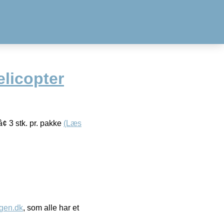
licopter
â¢ 3 stk. pr. pakke
(Læs
gen.dk
, som alle har et