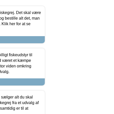
 fiskegrej. Det skal være
og bestille alt det, man
 Klik her for at se
ligt fiskeudstyr til
tid været et kæmpe
stor viden omkring
dvalg.
sælger alt du skal
skegrej fra et udvalg af
samtidig er til at