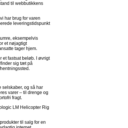
stand til webbutikkens
i har brug for varen
imerede leveringstidspunkt
numre, eksempelvis
r et nøjagtigt
ansatte tager hjem.
et fastsat beløb. I øvrigt
inder sig tæt på
afhentningssted.
ne selskaber, og så har
res varer – til drenge og
tofri fragt.
rologic LM Helicopter Rig
odukter til salg for en
ydagtig internet