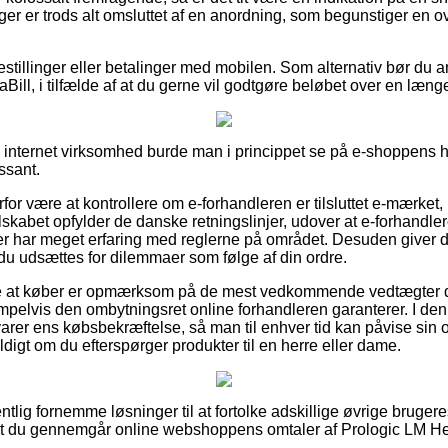
ger er trods alt omsluttet af en anordning, som begunstiger en o
bestillinger eller betalinger med mobilen. Som alternativ bør du
Bill, i tilfælde af at du gerne vil godtgøre beløbet over en læng
internet virksomhed burde man i princippet se på e-shoppens h
ssant.
rfor være at kontrollere om e-forhandleren er tilsluttet e-mærket,
elskabet opfylder de danske retningslinjer, udover at e-forhandl
 har meget erfaring med reglerne på området. Desuden giver det
 du udsættes for dilemmaer som følge af din ordre.
ække at køber er opmærksom på de mest vedkommende vedtægter 
pelvis den ombytningsret online forhandleren garanterer. I den
varer ens købsbekræftelse, så man til enhver tid kan påvise sin 
yldigt om du efterspørger produkter til en herre eller dame.
entlig fornemme løsninger til at fortolke adskillige øvrige brug
, at du gennemgår online webshoppens omtaler af Prologic LM Hel