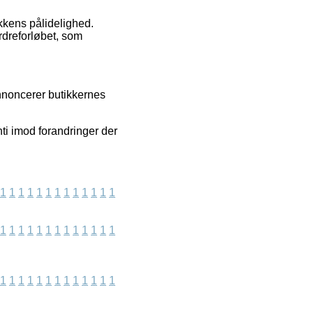
ikkens pålidelighed.
rdreforløbet, som
nnoncerer butikkernes
ti imod forandringer der
1
1
1
1
1
1
1
1
1
1
1
1
1
1
1
1
1
1
1
1
1
1
1
1
1
1
1
1
1
1
1
1
1
1
1
1
1
1
1