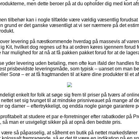
 produkterne, men dette beroer på at du opholder dig med kort af
n tilbehør kan i nogle tilfælde være vældig væsentlig forudsat v
 den grund er det ganske væsentligt at vi ser nærmere på det est
odukt.
 lover levering på næstkommende hverdag på massevis af vare
g Kit, hvilket dog regnes ud fra at ordren køres igennem forud fo
 har mulighed for at nå at få pakken pakket forud for at de lager
e yder levering uden betaling, men ofte kun ifald der handles for 
st prisbevidste leveringsmåde, som typisk – uanset om man bef
ler Sorø – er at få fragtmanden til at køre dine produkter til et 
eligt enkelt for folk at søge sig frem til priser på tværs af onli
å nettet set sig tvunget til at mindske prisniveauet på mange af de
rer og damer – eftertrykkeligt, og endda nogle gange garantere por
ofitabelt at studere et par e-forretninger efter rabatkoder på P
n, så man er usvigeligt sikker på at opnå den bedste pris.
ære så påpasselig, at såfremt en butik på nettet markedsfører pr
 kolossalt fremragende, så er det tit være en indikation på en sn