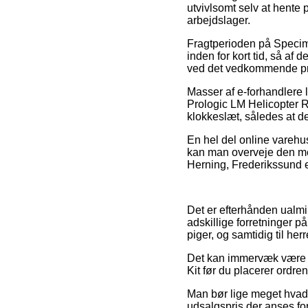
utvivlsomt selv at hente
arbejdslager.
Fragtperioden på Specime
inden for kort tid, så af
ved det vedkommende pr
Masser af e-forhandlere
Prologic LM Helicopter Ri
klokkeslæt, således at de
En hel del online varehus
kan man overveje den me
Herning, Frederikssund el
Det er efterhånden ualmind
adskillige forretninger p
piger, og samtidig til her
Det kan immervæk være pr
Kit før du placerer ordre
Man bør lige meget hvad v
udsalgspris der anses for