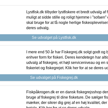
Lystfisk.dk tilbyder lystfiskere et bredt udvalg af
muligt at sidde stille og roligt hjemme i ”sofaen” 
skal bruge for at få nogle herlige fiskeoplevelser.
deres udvalg.
Se udvalget på Lystfisk.dk
I mere end 50 år har Fiskegrej.dk solgt godt og bil
enhver form for fiskeri. Deres kendetegn har al
udvalg af fiskegrej, et højt serviceniveau og en 
fiskeriet og fiskegrejet. Klik her for at se deres u
Se udvalget på Fiskegrej.dk
Fiskpåkrogen.dk er en dansk fiskegrejsshop der 
bruge af fiskegrej til dine fisketure. De sælger fi
mærker, der sikrer dig grej af en høj kvalitet, der 
betale. Klik her for at se deres udvalg.