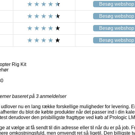
Besøg webshop
Besøg webshop
Besøg webshop
Besøg webshop
pter Rig Kit
ehør
80
jerner baseret på
3
anmeldelser
udlover nu en lang række forskellige muligheder for levering. En
afhenter du blot de købte produkter når det passer ind i din kal
ftest derudover den prisbilligste fragttype ved køb af Prologic LM
at vælge at få sendt til din adresse eller til når du er på job. F
re omkostningsfuld, men omvendt ret så ligetil. Den billigste ty