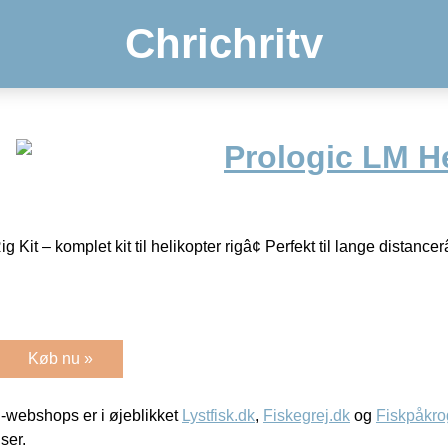
Chrichritv
Prologic LM He
 Kit – komplet kit til helikopter rigâ¢ Perfekt til lange distancer
Køb nu »
-webshops er i øjeblikket
Lystfisk.dk
,
Fiskegrej.dk
og
Fiskpåkro
iser.