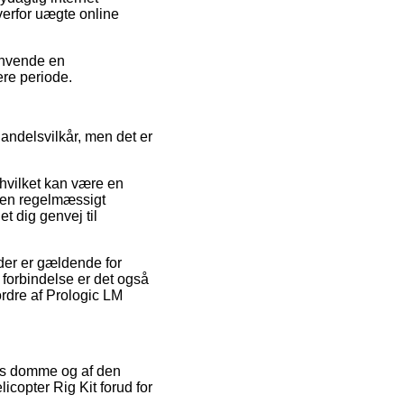
verfor uægte online
 anvende en
ere periode.
andelsvilkår, men det er
 hvilket kan være en
eren regelmæssigt
 dig genvej til
der er gældende for
 forbindelse er det også
ordre af Prologic LM
eres domme og af den
icopter Rig Kit forud for