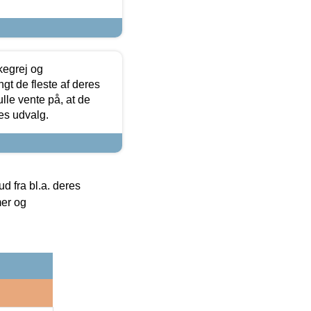
kegrej og
angt de fleste af deres
ulle vente på, at de
res udvalg.
 fra bl.a. deres
mer og