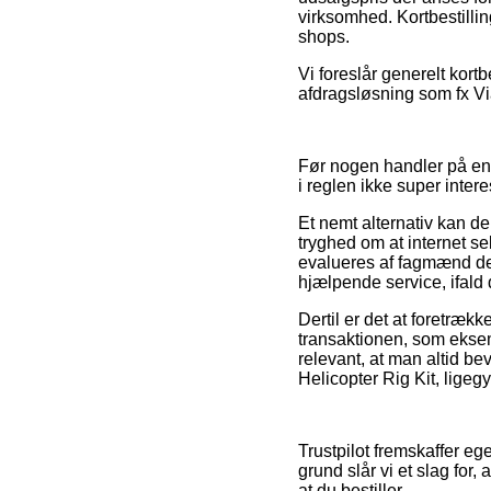
virksomhed. Kortbestillin
shops.
Vi foreslår generelt kort
afdragsløsning som fx Via
Før nogen handler på en 
i reglen ikke super intere
Et nemt alternativ kan de
tryghed om at internet s
evalueres af fagmænd der
hjælpende service, ifald
Dertil er det at foretr
transaktionen, som eksem
relevant, at man altid be
Helicopter Rig Kit, ligeg
Trustpilot fremskaffer eg
grund slår vi et slag for
at du bestiller.