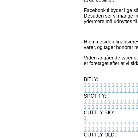
Facebook tilbyder lige så
Desuden ser vi mange in
ydermere må udnyttes til
Hjemmesiden finansieres 
varer, og tager honorar h
Viden angående varer og 
er foretaget efter at vi 
BITLY:
1
1
1
1
1
1
1
1
1
1
1
1
1
1
1
1
1
1
1
1
1
1
1
1
1
1
SPOTIFY:
1
1
1
1
1
1
1
1
1
1
1
1
1
1
1
1
1
1
1
1
1
1
1
1
1
1
CUTTLY BIO:
1
1
1
1
1
1
1
1
1
1
1
1
1
1
1
1
1
1
1
1
1
1
1
1
1
1
1
CUTTLY OLD: