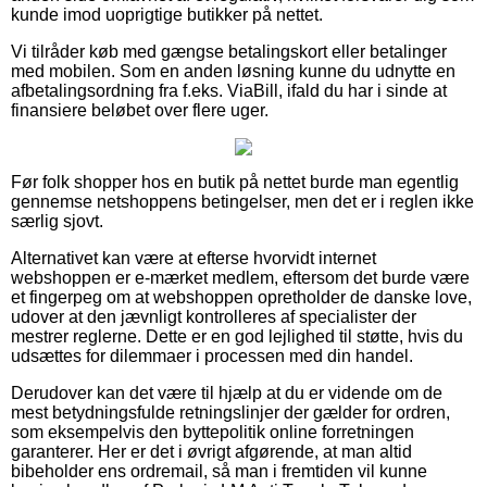
kunde imod uoprigtige butikker på nettet.
Vi tilråder køb med gængse betalingskort eller betalinger
med mobilen. Som en anden løsning kunne du udnytte en
afbetalingsordning fra f.eks. ViaBill, ifald du har i sinde at
finansiere beløbet over flere uger.
Før folk shopper hos en butik på nettet burde man egentlig
gennemse netshoppens betingelser, men det er i reglen ikke
særlig sjovt.
Alternativet kan være at efterse hvorvidt internet
webshoppen er e-mærket medlem, eftersom det burde være
et fingerpeg om at webshoppen opretholder de danske love,
udover at den jævnligt kontrolleres af specialister der
mestrer reglerne. Dette er en god lejlighed til støtte, hvis du
udsættes for dilemmaer i processen med din handel.
Derudover kan det være til hjælp at du er vidende om de
mest betydningsfulde retningslinjer der gælder for ordren,
som eksempelvis den byttepolitik online forretningen
garanterer. Her er det i øvrigt afgørende, at man altid
bibeholder ens ordremail, så man i fremtiden vil kunne