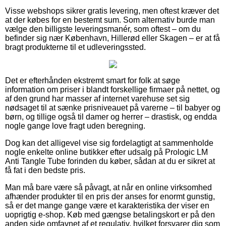
Visse webshops sikrer gratis levering, men oftest kræver det
at der købes for en bestemt sum. Som alternativ burde man
vælge den billigste leveringsmanér, som oftest – om du
befinder sig nær København, Hillerød eller Skagen – er at få
bragt produkterne til et udleveringssted.
Det er efterhånden ekstremt smart for folk at søge
information om priser i blandt forskellige firmaer på nettet, og
af den grund har masser af internet varehuse set sig
nødsaget til at sænke prisniveauet på varerne – til babyer og
børn, og tillige også til damer og herrer – drastisk, og endda
nogle gange love fragt uden beregning.
Dog kan det alligevel vise sig fordelagtigt at sammenholde
nogle enkelte online butikker efter udsalg på Prologic LM
Anti Tangle Tube forinden du køber, sådan at du er sikret at
få fat i den bedste pris.
Man må bare være så påvagt, at når en online virksomhed
afhænder produkter til en pris der anses for enormt gunstig,
så er det mange gange være et karakteristika der viser en
uoprigtig e-shop. Køb med gængse betalingskort er på den
anden side omfavnet af et regulativ, hvilket forsvarer dig som