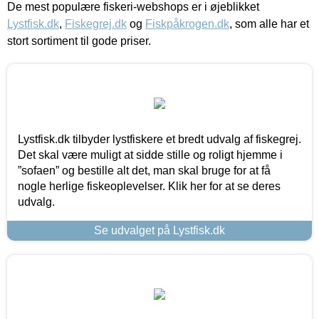
De mest populære fiskeri-webshops er i øjeblikket
Lystfisk.dk
,
Fiskegrej.dk
og
Fiskpåkrogen.dk
, som alle har et
stort sortiment til gode priser.
Lystfisk.dk tilbyder lystfiskere et bredt udvalg af fiskegrej.
Det skal være muligt at sidde stille og roligt hjemme i
”sofaen” og bestille alt det, man skal bruge for at få
nogle herlige fiskeoplevelser. Klik her for at se deres
udvalg.
Se udvalget på Lystfisk.dk