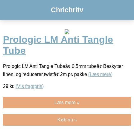
Chrichritv
Prologic LM Anti Tangle
Tube
Prologic LM Anti Tangle Tubeâ¢ 0,5mm tubeâ¢ Beskytter
linen, og reducerer twistâ¢ 2m pr. pakke
(Læs mere)
29
kr.
(Vis fragtpris)
Læs mere »
Køb nu »