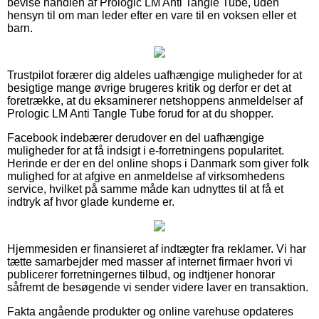
bevise handlen af Prologic LM Anti Tangle Tube, uden
hensyn til om man leder efter en vare til en voksen eller et
barn.
Trustpilot forærer dig aldeles uafhængige muligheder for at
besigtige mange øvrige brugeres kritik og derfor er det at
foretrække, at du eksaminerer netshoppens anmeldelser af
Prologic LM Anti Tangle Tube forud for at du shopper.
Facebook indebærer derudover en del uafhængige
muligheder for at få indsigt i e-forretningens popularitet.
Herinde er der en del online shops i Danmark som giver folk
mulighed for at afgive en anmeldelse af virksomhedens
service, hvilket på samme måde kan udnyttes til at få et
indtryk af hvor glade kunderne er.
Hjemmesiden er finansieret af indtægter fra reklamer. Vi har
tætte samarbejder med masser af internet firmaer hvori vi
publicerer forretningernes tilbud, og indtjener honorar
såfremt de besøgende vi sender videre laver en transaktion.
Fakta angående produkter og online varehuse opdateres