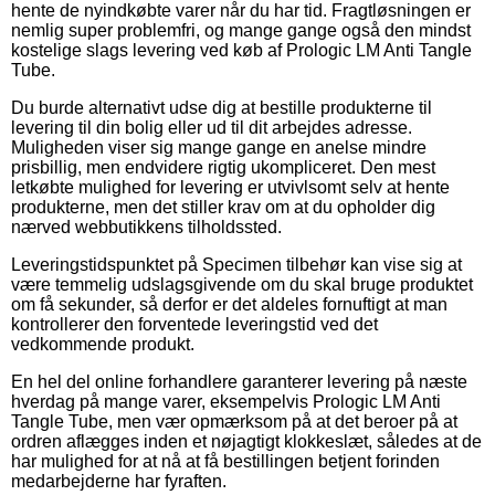
hente de nyindkøbte varer når du har tid. Fragtløsningen er
nemlig super problemfri, og mange gange også den mindst
kostelige slags levering ved køb af Prologic LM Anti Tangle
Tube.
Du burde alternativt udse dig at bestille produkterne til
levering til din bolig eller ud til dit arbejdes adresse.
Muligheden viser sig mange gange en anelse mindre
prisbillig, men endvidere rigtig ukompliceret. Den mest
letkøbte mulighed for levering er utvivlsomt selv at hente
produkterne, men det stiller krav om at du opholder dig
nærved webbutikkens tilholdssted.
Leveringstidspunktet på Specimen tilbehør kan vise sig at
være temmelig udslagsgivende om du skal bruge produktet
om få sekunder, så derfor er det aldeles fornuftigt at man
kontrollerer den forventede leveringstid ved det
vedkommende produkt.
En hel del online forhandlere garanterer levering på næste
hverdag på mange varer, eksempelvis Prologic LM Anti
Tangle Tube, men vær opmærksom på at det beroer på at
ordren aflægges inden et nøjagtigt klokkeslæt, således at de
har mulighed for at nå at få bestillingen betjent forinden
medarbejderne har fyraften.