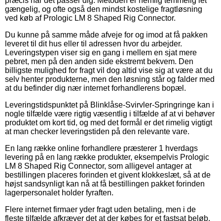
præcis når det passer dig. Metoden er nemlig temmelig let
gængelig, og ofte også den mindst kostelige fragtløsning
ved køb af Prologic LM 8 Shaped Rig Connector.
Du kunne på samme måde afveje for og imod at få pakken
leveret til dit hus eller til adressen hvor du arbejder.
Leveringstypen viser sig en gang i mellem en sjat mere
pebret, men på den anden side ekstremt bekvem. Den
billigste mulighed for fragt vil dog altid vise sig at være at du
selv henter produkterne, men den løsning står og falder med
at du befinder dig nær internet forhandlerens bopæl.
Leveringstidspunktet på Blinklåse-Svirvler-Springringe kan i
nogle tilfælde være rigtig væsentlig i tilfælde af at vi behøver
produktet om kort tid, og med det formål er det rimelig vigtigt
at man checker leveringstiden på den relevante vare.
En lang række online forhandlere præsterer 1 hverdags
levering på en lang række produkter, eksempelvis Prologic
LM 8 Shaped Rig Connector, som alligevel antager at
bestillingen placeres forinden et givent klokkeslæt, så at de
højst sandsynligt kan nå at få bestillingen pakket forinden
lagerpersonalet holder fyraften.
Flere internet firmaer yder fragt uden betaling, men i de
fleste tilfælde afkræver det at der købes for et fastsat beløb.