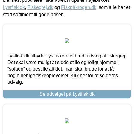
De mest populære fiskeri-webshops er i øjeblikket
Lystfisk.dk
,
Fiskegrej.dk
og
Fiskpåkrogen.dk
, som alle har et
stort sortiment til gode priser.
Lystfisk.dk tilbyder lystfiskere et bredt udvalg af fiskegrej.
Det skal være muligt at sidde stille og roligt hjemme i
”sofaen” og bestille alt det, man skal bruge for at få
nogle herlige fiskeoplevelser. Klik her for at se deres
udvalg.
Se udvalget på Lystfisk.dk