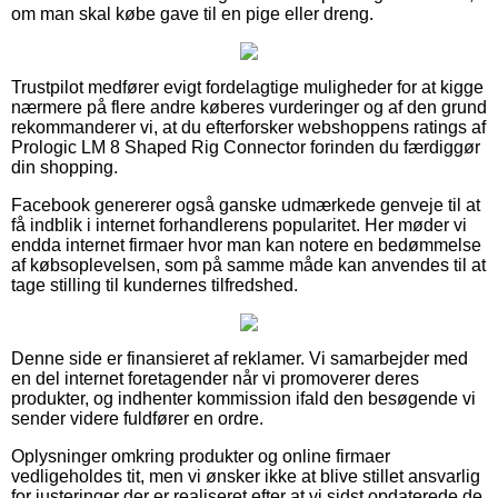
om man skal købe gave til en pige eller dreng.
Trustpilot medfører evigt fordelagtige muligheder for at kigge
nærmere på flere andre køberes vurderinger og af den grund
rekommanderer vi, at du efterforsker webshoppens ratings af
Prologic LM 8 Shaped Rig Connector forinden du færdiggør
din shopping.
Facebook genererer også ganske udmærkede genveje til at
få indblik i internet forhandlerens popularitet. Her møder vi
endda internet firmaer hvor man kan notere en bedømmelse
af købsoplevelsen, som på samme måde kan anvendes til at
tage stilling til kundernes tilfredshed.
Denne side er finansieret af reklamer. Vi samarbejder med
en del internet foretagender når vi promoverer deres
produkter, og indhenter kommission ifald den besøgende vi
sender videre fuldfører en ordre.
Oplysninger omkring produkter og online firmaer
vedligeholdes tit, men vi ønsker ikke at blive stillet ansvarlig
for justeringer der er realiseret efter at vi sidst opdaterede de