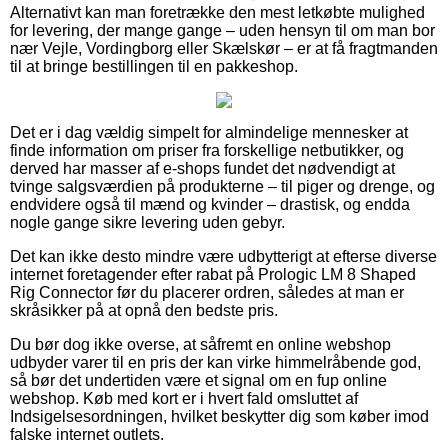
Alternativt kan man foretrække den mest letkøbte mulighed
for levering, der mange gange – uden hensyn til om man bor
nær Vejle, Vordingborg eller Skælskør – er at få fragtmanden
til at bringe bestillingen til en pakkeshop.
Det er i dag vældig simpelt for almindelige mennesker at
finde information om priser fra forskellige netbutikker, og
derved har masser af e-shops fundet det nødvendigt at
tvinge salgsværdien på produkterne – til piger og drenge, og
endvidere også til mænd og kvinder – drastisk, og endda
nogle gange sikre levering uden gebyr.
Det kan ikke desto mindre være udbytterigt at efterse diverse
internet foretagender efter rabat på Prologic LM 8 Shaped
Rig Connector før du placerer ordren, således at man er
skråsikker på at opnå den bedste pris.
Du bør dog ikke overse, at såfremt en online webshop
udbyder varer til en pris der kan virke himmelråbende god,
så bør det undertiden være et signal om en fup online
webshop. Køb med kort er i hvert fald omsluttet af
Indsigelsesordningen, hvilket beskytter dig som køber imod
falske internet outlets.