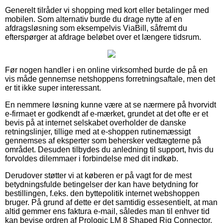
Generelt tilråder vi shopping med kort eller betalinger med
mobilen. Som alternativ burde du drage nytte af en
afdragsløsning som eksempelvis ViaBill, såfremt du
efterspørger at afdrage beløbet over et længere tidsrum.
Før nogen handler i en online virksomhed burde de på en
vis måde gennemse netshoppens forretningsaftale, men det
er tit ikke super interessant.
En nemmere løsning kunne være at se nærmere på hvorvidt
e-firmaet er godkendt af e-mærket, grundet at det ofte er et
bevis på at internet selskabet overholder de danske
retningslinjer, tillige med at e-shoppen rutinemæssigt
gennemses af eksperter som behersker vedtægterne på
området. Desuden tilbydes du anledning til support, hvis du
forvoldes dilemmaer i forbindelse med dit indkøb.
Derudover støtter vi at køberen er på vagt for de mest
betydningsfulde betingelser der kan have betydning for
bestillingen, f.eks. den byttepolitik internet webshoppen
bruger. På grund af dette er det samtidig essesentielt, at man
altid gemmer ens faktura e-mail, således man til enhver tid
kan bevise ordren af Prologic LM 8 Shaped Rig Connector,