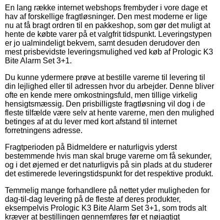
En lang række internet webshops frembyder i vore dage et
hav af forskellige fragtløsninger. Den mest moderne er lige
nu at få bragt ordren til en pakkeshop, som gør det muligt at
hente de købte varer på et valgfrit tidspunkt. Leveringstypen
er jo ualmindeligt bekvem, samt desuden derudover den
mest prisbevidste leveringsmulighed ved køb af Prologic K3
Bite Alarm Set 3+1.
Du kunne ydermere prøve at bestille varerne til levering til
din lejlighed eller til adressen hvor du arbejder. Denne bliver
ofte en kende mere omkostningsfuld, men tillige virkelig
hensigtsmæssig. Den prisbilligste fragtløsning vil dog i de
fleste tilfælde være selv at hente varerne, men den mulighed
betinges af at du lever med kort afstand til internet
forretningens adresse.
Fragtperioden på Bidmeldere er naturligvis yderst
bestemmende hvis man skal bruge varerne om få sekunder,
og i det øjemed er det naturligvis på sin plads at du studerer
det estimerede leveringstidspunkt for det respektive produkt.
Temmelig mange forhandlere på nettet yder muligheden for
dag-til-dag levering på de fleste af deres produkter,
eksempelvis Prologic K3 Bite Alarm Set 3+1, som trods alt
kræver at bestillingen gennemføres før et nøjagtigt