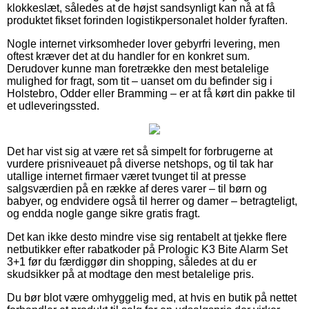
klokkeslæt, således at de højst sandsynligt kan nå at få
produktet fikset forinden logistikpersonalet holder fyraften.
Nogle internet virksomheder lover gebyrfri levering, men
oftest kræver det at du handler for en konkret sum.
Derudover kunne man foretrække den mest betalelige
mulighed for fragt, som tit – uanset om du befinder sig i
Holstebro, Odder eller Bramming – er at få kørt din pakke til
et udleveringssted.
Det har vist sig at være ret så simpelt for forbrugerne at
vurdere prisniveauet på diverse netshops, og til tak har
utallige internet firmaer været tvunget til at presse
salgsværdien på en række af deres varer – til børn og
babyer, og endvidere også til herrer og damer – betragteligt,
og endda nogle gange sikre gratis fragt.
Det kan ikke desto mindre vise sig rentabelt at tjekke flere
netbutikker efter rabatkoder på Prologic K3 Bite Alarm Set
3+1 før du færdiggør din shopping, således at du er
skudsikker på at modtage den mest betalelige pris.
Du bør blot være omhyggelig med, at hvis en butik på nettet