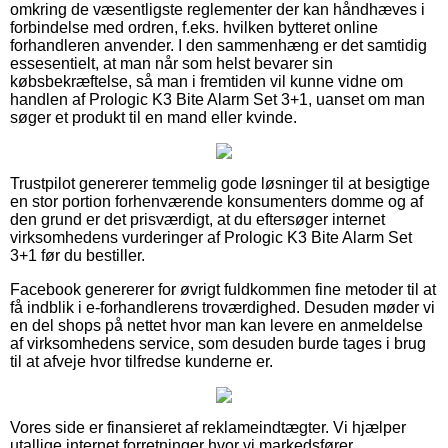
omkring de væsentligste reglementer der kan håndhæves i
forbindelse med ordren, f.eks. hvilken bytteret online
forhandleren anvender. I den sammenhæng er det samtidig
essesentielt, at man når som helst bevarer sin
købsbekræftelse, så man i fremtiden vil kunne vidne om
handlen af Prologic K3 Bite Alarm Set 3+1, uanset om man
søger et produkt til en mand eller kvinde.
Trustpilot genererer temmelig gode løsninger til at besigtige
en stor portion forhenværende konsumenters domme og af
den grund er det prisværdigt, at du eftersøger internet
virksomhedens vurderinger af Prologic K3 Bite Alarm Set
3+1 før du bestiller.
Facebook genererer for øvrigt fuldkommen fine metoder til at
få indblik i e-forhandlerens troværdighed. Desuden møder vi
en del shops på nettet hvor man kan levere en anmeldelse
af virksomhedens service, som desuden burde tages i brug
til at afveje hvor tilfredse kunderne er.
Vores side er finansieret af reklameindtægter. Vi hjælper
utallige internet forretninger hvor vi markedsfører