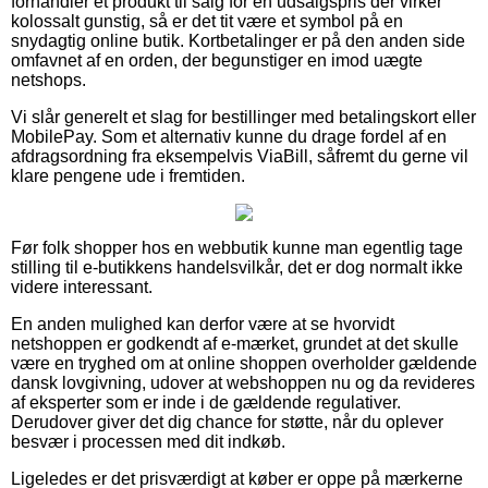
forhandler et produkt til salg for en udsalgspris der virker
kolossalt gunstig, så er det tit være et symbol på en
snydagtig online butik. Kortbetalinger er på den anden side
omfavnet af en orden, der begunstiger en imod uægte
netshops.
Vi slår generelt et slag for bestillinger med betalingskort eller
MobilePay. Som et alternativ kunne du drage fordel af en
afdragsordning fra eksempelvis ViaBill, såfremt du gerne vil
klare pengene ude i fremtiden.
Før folk shopper hos en webbutik kunne man egentlig tage
stilling til e-butikkens handelsvilkår, det er dog normalt ikke
videre interessant.
En anden mulighed kan derfor være at se hvorvidt
netshoppen er godkendt af e-mærket, grundet at det skulle
være en tryghed om at online shoppen overholder gældende
dansk lovgivning, udover at webshoppen nu og da revideres
af eksperter som er inde i de gældende regulativer.
Derudover giver det dig chance for støtte, når du oplever
besvær i processen med dit indkøb.
Ligeledes er det prisværdigt at køber er oppe på mærkerne