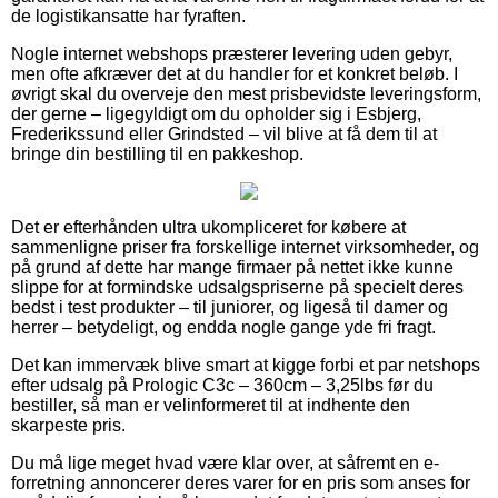
de logistikansatte har fyraften.
Nogle internet webshops præsterer levering uden gebyr,
men ofte afkræver det at du handler for et konkret beløb. I
øvrigt skal du overveje den mest prisbevidste leveringsform,
der gerne – ligegyldigt om du opholder sig i Esbjerg,
Frederikssund eller Grindsted – vil blive at få dem til at
bringe din bestilling til en pakkeshop.
Det er efterhånden ultra ukompliceret for købere at
sammenligne priser fra forskellige internet virksomheder, og
på grund af dette har mange firmaer på nettet ikke kunne
slippe for at formindske udsalgspriserne på specielt deres
bedst i test produkter – til juniorer, og ligeså til damer og
herrer – betydeligt, og endda nogle gange yde fri fragt.
Det kan immervæk blive smart at kigge forbi et par netshops
efter udsalg på Prologic C3c – 360cm – 3,25lbs før du
bestiller, så man er velinformeret til at indhente den
skarpeste pris.
Du må lige meget hvad være klar over, at såfremt en e-
forretning annoncerer deres varer for en pris som anses for