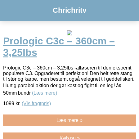
Chrichritv
Prologic C3c – 360cm –
3,25lbs
Prologic C3c – 360cm – 3,25lbs -afløseren til den ekstremt
populære C3. Opgraderet til perfektion! Den helt rette stang
til stør og karpe, men bestemt også velegnet til geddefiskeri.
Hurtig parabol aktion der gør kast og fight til en leg! â¢
50mm bundr
(Læs mere)
1099
kr.
(Vis fragtpris)
Læs mere »
Køb nu »