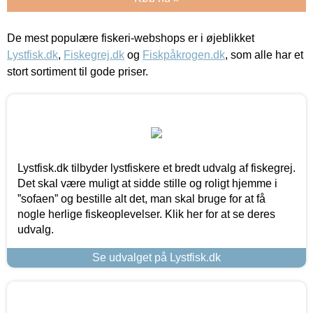
De mest populære fiskeri-webshops er i øjeblikket
Lystfisk.dk
,
Fiskegrej.dk
og
Fiskpåkrogen.dk
, som alle har et
stort sortiment til gode priser.
Lystfisk.dk tilbyder lystfiskere et bredt udvalg af fiskegrej.
Det skal være muligt at sidde stille og roligt hjemme i
”sofaen” og bestille alt det, man skal bruge for at få
nogle herlige fiskeoplevelser. Klik her for at se deres
udvalg.
Se udvalget på Lystfisk.dk