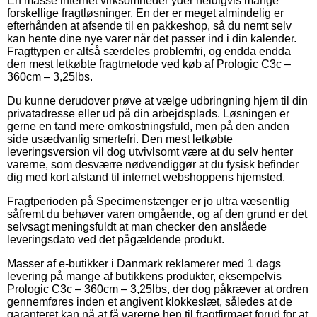
En masse internet virksomheder yder heldigvis mange
forskellige fragtløsninger. En der er meget almindelig er
efterhånden at afsende til en pakkeshop, så du nemt selv
kan hente dine nye varer når det passer ind i din kalender.
Fragttypen er altså særdeles problemfri, og endda endda
den mest letkøbte fragtmetode ved køb af Prologic C3c –
360cm – 3,25lbs.
Du kunne derudover prøve at vælge udbringning hjem til din
privatadresse eller ud på din arbejdsplads. Løsningen er
gerne en tand mere omkostningsfuld, men på den anden
side usædvanlig smertefri. Den mest letkøbte
leveringsversion vil dog utvivlsomt være at du selv henter
varerne, som desværre nødvendiggør at du fysisk befinder
dig med kort afstand til internet webshoppens hjemsted.
Fragtperioden på Specimenstænger er jo ultra væsentlig
såfremt du behøver varen omgående, og af den grund er det
selvsagt meningsfuldt at man checker den anslåede
leveringsdato ved det pågældende produkt.
Masser af e-butikker i Danmark reklamerer med 1 dags
levering på mange af butikkens produkter, eksempelvis
Prologic C3c – 360cm – 3,25lbs, der dog påkræver at ordren
gennemføres inden et angivent klokkeslæt, således at de
garanteret kan nå at få varerne hen til fragtfirmaet forud for at