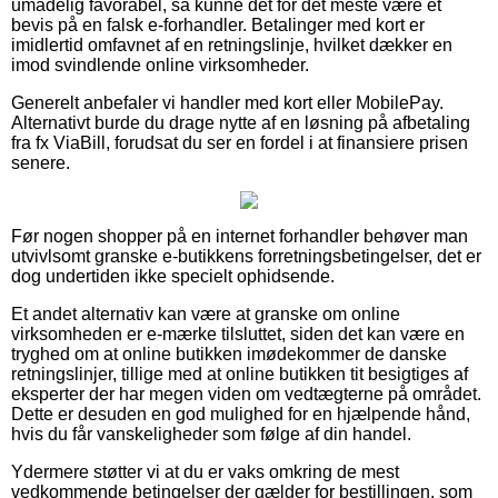
umådelig favorabel, så kunne det for det meste være et
bevis på en falsk e-forhandler. Betalinger med kort er
imidlertid omfavnet af en retningslinje, hvilket dækker en
imod svindlende online virksomheder.
Generelt anbefaler vi handler med kort eller MobilePay.
Alternativt burde du drage nytte af en løsning på afbetaling
fra fx ViaBill, forudsat du ser en fordel i at finansiere prisen
senere.
Før nogen shopper på en internet forhandler behøver man
utvivlsomt granske e-butikkens forretningsbetingelser, det er
dog undertiden ikke specielt ophidsende.
Et andet alternativ kan være at granske om online
virksomheden er e-mærke tilsluttet, siden det kan være en
tryghed om at online butikken imødekommer de danske
retningslinjer, tillige med at online butikken tit besigtiges af
eksperter der har megen viden om vedtægterne på området.
Dette er desuden en god mulighed for en hjælpende hånd,
hvis du får vanskeligheder som følge af din handel.
Ydermere støtter vi at du er vaks omkring de mest
vedkommende betingelser der gælder for bestillingen, som