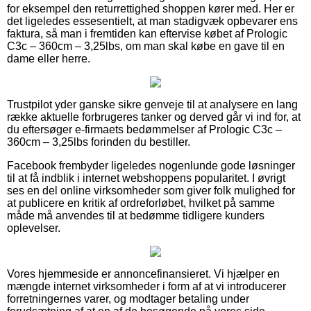
for eksempel den returrettighed shoppen kører med. Her er
det ligeledes essesentielt, at man stadigvæk opbevarer ens
faktura, så man i fremtiden kan eftervise købet af Prologic
C3c – 360cm – 3,25lbs, om man skal købe en gave til en
dame eller herre.
Trustpilot yder ganske sikre genveje til at analysere en lang
række aktuelle forbrugeres tanker og derved går vi ind for, at
du eftersøger e-firmaets bedømmelser af Prologic C3c –
360cm – 3,25lbs forinden du bestiller.
Facebook frembyder ligeledes nogenlunde gode løsninger
til at få indblik i internet webshoppens popularitet. I øvrigt
ses en del online virksomheder som giver folk mulighed for
at publicere en kritik af ordreforløbet, hvilket på samme
måde må anvendes til at bedømme tidligere kunders
oplevelser.
Vores hjemmeside er annoncefinansieret. Vi hjælper en
mængde internet virksomheder i form af at vi introducerer
forretningernes varer, og modtager betaling under