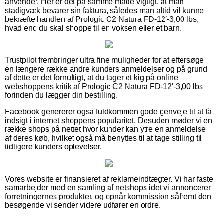
anvender. Her er det på samme måde vigtigt, at man
stadigvæk bevarer sin faktura, således man altid vil kunne
bekræfte handlen af Prologic C2 Natura FD-12′-3,00 lbs,
hvad end du skal shoppe til en voksen eller et barn.
Trustpilot frembringer ultra fine muligheder for at eftersøge
en længere række andre kunders anmeldelser og på grund
af dette er det fornuftigt, at du tager et kig på online
webshoppens kritik af Prologic C2 Natura FD-12′-3,00 lbs
forinden du lægger din bestilling.
Facebook genererer også fuldkommen gode genveje til at få
indsigt i internet shoppens popularitet. Desuden møder vi en
række shops på nettet hvor kunder kan ytre en anmeldelse
af deres køb, hvilket også må benyttes til at tage stilling til
tidligere kunders oplevelser.
Vores website er finansieret af reklameindtægter. Vi har faste
samarbejder med en samling af netshops idet vi annoncerer
forretningernes produkter, og opnår kommission såfremt den
besøgende vi sender videre udfører en ordre.