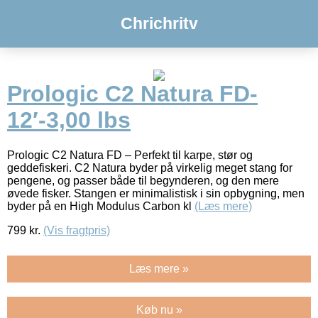
Chrichritv
Prologic C2 Natura FD-
12′-3,00 lbs
Prologic C2 Natura FD – Perfekt til karpe, stør og
geddefiskeri. C2 Natura byder på virkelig meget stang for
pengene, og passer både til begynderen, og den mere
øvede fisker. Stangen er minimalistisk i sin opbygning, men
byder på en High Modulus Carbon kl
(Læs mere)
799
kr.
(Vis fragtpris)
Læs mere »
Køb nu »