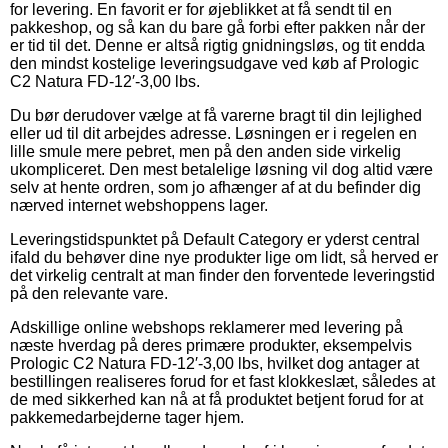
for levering. En favorit er for øjeblikket at få sendt til en
pakkeshop, og så kan du bare gå forbi efter pakken når der
er tid til det. Denne er altså rigtig gnidningsløs, og tit endda
den mindst kostelige leveringsudgave ved køb af Prologic
C2 Natura FD-12′-3,00 lbs.
Du bør derudover vælge at få varerne bragt til din lejlighed
eller ud til dit arbejdes adresse. Løsningen er i regelen en
lille smule mere pebret, men på den anden side virkelig
ukompliceret. Den mest betalelige løsning vil dog altid være
selv at hente ordren, som jo afhænger af at du befinder dig
nærved internet webshoppens lager.
Leveringstidspunktet på Default Category er yderst central
ifald du behøver dine nye produkter lige om lidt, så herved er
det virkelig centralt at man finder den forventede leveringstid
på den relevante vare.
Adskillige online webshops reklamerer med levering på
næste hverdag på deres primære produkter, eksempelvis
Prologic C2 Natura FD-12′-3,00 lbs, hvilket dog antager at
bestillingen realiseres forud for et fast klokkeslæt, således at
de med sikkerhed kan nå at få produktet betjent forud for at
pakkemedarbejderne tager hjem.