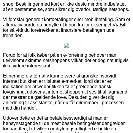
shop. Bestillinger med kort er ikke desto mindre indbefattet
af en bestemmelse, som sikrer dig overfor uærlige netshops.
Vi foreslår generelt kortbetalinger eller mobilbetaling. Som et
alternativ burde du benytte et tilbud fra for eksempel ViaBill,
for så vidt du foretrækker at finansiere betalingen ude i
fremtiden.
Forud for at folk køber på en e-forretning behøver man
utvivlsomt skimme netshoppens vilkår, det er dog naturligvis
ikke videre interessant.
Et nemmere alternativ kunne være at granske hvorvidt
internet butikken er tilsluttet e-mærket, fordi det er en
indikation om at webbutikken føjer gældende dansk
lovgivning, udover at internet shoppen tit ses til af fagmænd
der mestrer de gældende love. Desuden giver det dig
anledning til assistance, når du får dilemmaer i processen
med din handel.
Udover dette er det anbefalelsesværdigt at man er
hensynstagende til de mest basale betingelser der gælder
for handlen, fx hvilken ombytningsrettighed e-butikken