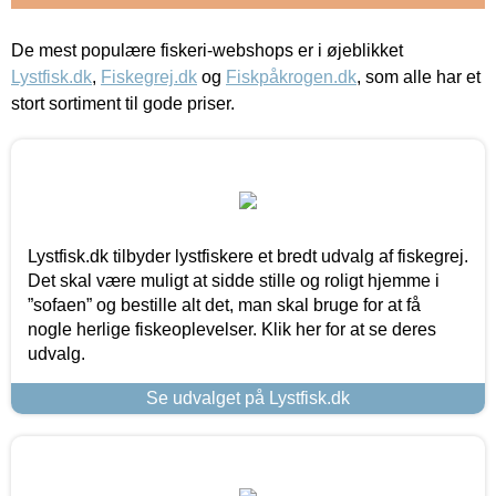
De mest populære fiskeri-webshops er i øjeblikket
Lystfisk.dk
,
Fiskegrej.dk
og
Fiskpåkrogen.dk
, som alle har et
stort sortiment til gode priser.
Lystfisk.dk tilbyder lystfiskere et bredt udvalg af fiskegrej.
Det skal være muligt at sidde stille og roligt hjemme i
”sofaen” og bestille alt det, man skal bruge for at få
nogle herlige fiskeoplevelser. Klik her for at se deres
udvalg.
Se udvalget på Lystfisk.dk