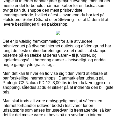
Nogle få internet handler yder gebyrfri levering, men for det
meste er det forbeholdt når man køber for en fastsat sum. I
øvrigt kan du snuppe den mest prisbevidste
leveringsmetode, hvilket oftest – hvad end du bor tæt på
Holstebro, Solrød Strand eller Støvring – er at få dem til at
levere bestillingen til en pakkeshop.
Det er jo vældig fremkommeligt for alle at vurdere
prisniveauet på diverse internet outlets, og af den grund har
langt de fleste online forretninger været nødt til at stampe
priserne på en række af deres varer – til juniorer, og
ligeledes også til herrer og damer – betydeligt, og endda
nogle gange yde gratis fragt.
Men det kan til hver en tid vise sig tiden værd at efterse et
par forskellige internet shops i Danmark efter udsalg på
Prologic C2 Natura FD-12′-3,00 lbs inden du færdiggør din
shopping, således at du er sikker på at indhente den billigste
pris.
Man skal trods alt være omhyggelig med, at såfremt en
internet forhandler udlover bedst i test varer for en
udsalgspris som anses for usædvanlig fremragende, så kan
det for det meste være et bevis på en snydagtig internet