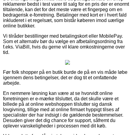
reklamerer bedst i test varer til salg for en pris der er enormt
tiltalende, kan det for det meste være et fingerpeg om en
bedragerisk e-forretning. Betalinger med kort er i hvert fald
inkluderet i et regelsæt, som bistår køberen imod uærlige
online butikker.
Vi tilråder bestillinger med betalingskort eller MobilePay.
Som et alternativ bør du vælge en afbetalingsordning fra
f.eks. ViaBill, hvis du gerne vil klare omkostningerne over
tid.
Før folk shopper på en butik burde de på en vis måde løbe
igennem dens betingelser, det er dog tit et omfattende
arbejde.
En nemmere løsning kan være at se hvorvidt online
forretningen er e-mærke tilsluttet, da det skulle være et
billede på at online webshoppen tilslutter sig dansk
lovgivning, tillige med at online firmaet hyppigt tilses af
specialister der har indsigt i de gældende bestemmelser.
Desuden giver det dig chance for support, såfremt du
oplever vanskeligheder i processen med dit køb.