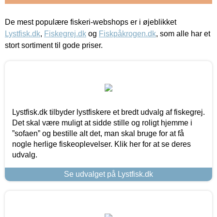
De mest populære fiskeri-webshops er i øjeblikket
Lystfisk.dk
,
Fiskegrej.dk
og
Fiskpåkrogen.dk
, som alle har et
stort sortiment til gode priser.
Lystfisk.dk tilbyder lystfiskere et bredt udvalg af fiskegrej.
Det skal være muligt at sidde stille og roligt hjemme i
”sofaen” og bestille alt det, man skal bruge for at få
nogle herlige fiskeoplevelser. Klik her for at se deres
udvalg.
Se udvalget på Lystfisk.dk