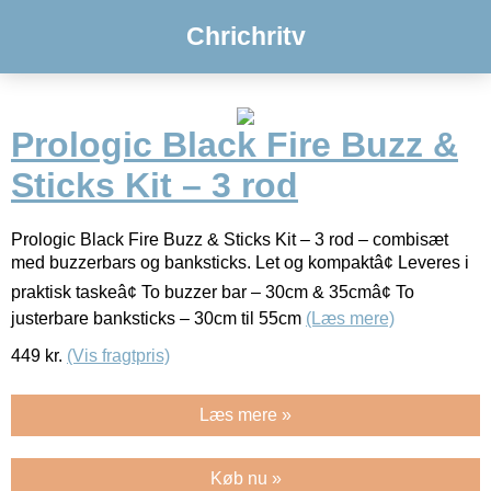
Chrichritv
Prologic Black Fire Buzz &
Sticks Kit – 3 rod
Prologic Black Fire Buzz & Sticks Kit – 3 rod – combisæt
med buzzerbars og banksticks. Let og kompaktâ¢ Leveres i
praktisk taskeâ¢ To buzzer bar – 30cm & 35cmâ¢ To
justerbare banksticks – 30cm til 55cm
(Læs mere)
449
kr.
(Vis fragtpris)
Læs mere »
Køb nu »