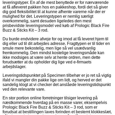
leveringstyper. En af de mest benyttede er for nærværende
at få afleveret pakken hos en pakkeshop, fordi det så giver
dig god fleksibilitet til at kunne afhente varerne når der er
mulighed for det. Leveringstypen er nemlig særligt
overkommelig, samt desuden ligeledes den mest
prisbevidste leveringsmodel ved køb af Prologic Black Fire
Buzz & Sticks Kit – 3 rod.
Du burde endvidere afveje for og imod at få leveret hjem til
dig eller ud til dit arbejdes adresse. Fragttypen er til tider en
smule mere bekostelig, men lige så vel usædvanlig
fremkommelig. Den mindst kostelige leveringsmåde kan
ikke modsiges at være selv at hente ordren, men dette
forudsætter at du opholder dig lige ved e-firmaets
arbejdslager.
Leveringstidspunktet på Specimen tilbehør er jo ret så vigtig
ifald vi mangler din pakke lige om lidt, og herved er det
sandelig klogt at vi checker det anslåede leveringstidspunkt
ved den relevante vare.
En stor portion online forretninger tilsiger levering på
næstkommende hverdag på en masse varer, eksempelvis
Prologic Black Fire Buzz & Sticks Kit – 3 rod, som er
forudsat at bestillingen laves forinden et bestemt klokkeslæt,