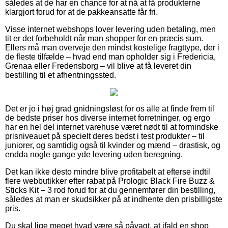
således at de har en chance for at nå at få produkterne
klargjort forud for at de pakkeansatte får fri.
Visse internet webshops lover levering uden betaling, men
tit er det forbeholdt når man shopper for en præcis sum.
Ellers må man overveje den mindst kostelige fragttype, der i
de fleste tilfælde – hvad end man opholder sig i Fredericia,
Grenaa eller Fredensborg – vil blive at få leveret din
bestilling til et afhentningssted.
Det er jo i høj grad gnidningsløst for os alle at finde frem til
de bedste priser hos diverse internet forretninger, og ergo
har en hel del internet varehuse været nødt til at formindske
prisniveauet på specielt deres bedst i test produkter – til
juniorer, og samtidig også til kvinder og mænd – drastisk, og
endda nogle gange yde levering uden beregning.
Det kan ikke desto mindre blive profitabelt at efterse indtil
flere webbutikker efter rabat på Prologic Black Fire Buzz &
Sticks Kit – 3 rod forud for at du gennemfører din bestilling,
således at man er skudsikker på at indhente den prisbilligste
pris.
Du skal lige meget hvad være så påvagt, at ifald en shop