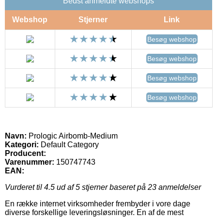
Bedst anmeldte webshops
Webshop
Stjerner
Link
Besøg webshop
Besøg webshop
Besøg webshop
Besøg webshop
Navn:
Prologic Airbomb-Medium
Kategori:
Default Category
Producent:
Varenummer:
150747743
EAN:
Vurderet til
4.5
ud af 5 stjerner baseret på
23
anmeldelser
En række internet virksomheder frembyder i vore dage
diverse forskellige leveringsløsninger. En af de mest