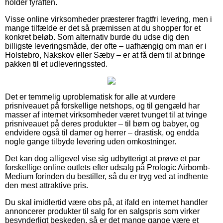
holder fyraften.
Visse online virksomheder præsterer fragtfri levering, men i
mange tilfælde er det så præmissen at du shopper for et
konkret beløb. Som alternativ burde du udse dig den
billigste leveringsmåde, der ofte – uafhængig om man er i
Holstebro, Nakskov eller Sæby – er at få dem til at bringe
pakken til et udleveringssted.
Det er temmelig uproblematisk for alle at vurdere
prisniveauet på forskellige netshops, og til gengæld har
masser af internet virksomheder været tvunget til at tvinge
prisniveauet på deres produkter – til børn og babyer, og
endvidere også til damer og herrer – drastisk, og endda
nogle gange tilbyde levering uden omkostninger.
Det kan dog alligevel vise sig udbytterigt at prøve et par
forskellige online outlets efter udsalg på Prologic Airbomb-
Medium forinden du bestiller, så du er tryg ved at indhente
den mest attraktive pris.
Du skal imidlertid være obs på, at ifald en internet handler
annoncerer produkter til salg for en salgspris som virker
besynderligt beskeden, så er det mange gange være et