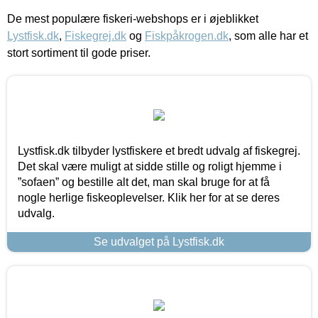
De mest populære fiskeri-webshops er i øjeblikket
Lystfisk.dk
,
Fiskegrej.dk
og
Fiskpåkrogen.dk
, som alle har et
stort sortiment til gode priser.
Lystfisk.dk tilbyder lystfiskere et bredt udvalg af fiskegrej.
Det skal være muligt at sidde stille og roligt hjemme i
”sofaen” og bestille alt det, man skal bruge for at få
nogle herlige fiskeoplevelser. Klik her for at se deres
udvalg.
Se udvalget på Lystfisk.dk