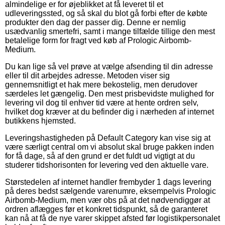
almindelige er for øjeblikket at få leveret til et
udleveringssted, og så skal du blot gå forbi efter de købte
produkter den dag der passer dig. Denne er nemlig
usædvanlig smertefri, samt i mange tilfælde tillige den mest
betalelige form for fragt ved køb af Prologic Airbomb-
Medium.
Du kan lige så vel prøve at vælge afsending til din adresse
eller til dit arbejdes adresse. Metoden viser sig
gennemsnitligt et hak mere bekostelig, men derudover
særdeles let gængelig. Den mest prisbevidste mulighed for
levering vil dog til enhver tid være at hente ordren selv,
hvilket dog kræver at du befinder dig i nærheden af internet
butikkens hjemsted.
Leveringshastigheden på Default Category kan vise sig at
være særligt central om vi absolut skal bruge pakken inden
for få dage, så af den grund er det fuldt ud vigtigt at du
studerer tidshorisonten for levering ved den aktuelle vare.
Størstedelen af internet handler frembyder 1 dags levering
på deres bedst sælgende varenumre, eksempelvis Prologic
Airbomb-Medium, men vær obs på at det nødvendiggør at
ordren aflægges før et konkret tidspunkt, så de garanteret
kan nå at få de nye varer skippet afsted før logistikpersonalet