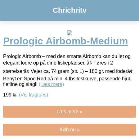
Chrichritv
Prologic Airbomb-Medium
Prologic Airbomb – med den smarte Airbomb kan du let og
elegant fodre op på dine fiskepladser. â¢ Føres i 2
størrelserâ¢ Vejer ca. 74 gram (str. L) – 180 gr. med foderâ¢
Benyt en Spod Rod på min. 4 lbs testkurve, passende hjul,
fletline og slagli
(Læs mere)
199
kr.
(Vis fragtpris)
Læs mere »
Køb nu »