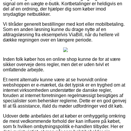
signal om en uægte e-butik. Kortbetalinger er heldigvis en
del af en ordning, der hjælper dig som køber imod
snydagtige netbutikker.
Vi tilråder generelt bestillinger med kort eller mobilbetaling.
Som en anden løsning kunne du drage nytte af en
afdragsløsning fra eksempelvis ViaBill, når du hellere vil
dække regningen over en længere periode.
Inden folk køber hos en online shop kunne de for at være
sikker overveje dens regler, men det er uden tvivl et
omfattende arbejde.
Et nemt alternativ kunne være at se hvorvidt online
webshoppen er e-mærket, da det typisk er en tryghed om at
internet virksomheden understøtter de danske regler,
foruden at internet forretningen regelmæssigt besigtiges af
specialister som behersker reglerne. Dette er en god genvej
til at få assistance, ifald du møder udfordringer ved dit køb.
Udover dette anbefales det at køber er omhyggelig omkring
de mest vedkommende forhold der kan influere på købet,
som fx hvilken ombytningspolitik e-handlen tilbyder. Her er