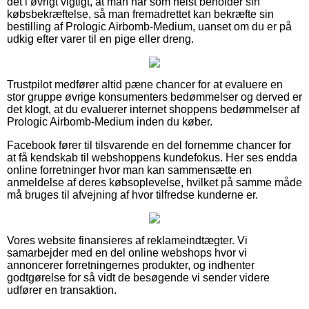
det i øvrigt vigtigt, at man når som helst beholder sin
købsbekræftelse, så man fremadrettet kan bekræfte sin
bestilling af Prologic Airbomb-Medium, uanset om du er på
udkig efter varer til en pige eller dreng.
Trustpilot medfører altid pæne chancer for at evaluere en
stor gruppe øvrige konsumenters bedømmelser og derved er
det klogt, at du evaluerer internet shoppens bedømmelser af
Prologic Airbomb-Medium inden du køber.
Facebook fører til tilsvarende en del fornemme chancer for
at få kendskab til webshoppens kundefokus. Her ses endda
online forretninger hvor man kan sammensætte en
anmeldelse af deres købsoplevelse, hvilket på samme måde
må bruges til afvejning af hvor tilfredse kunderne er.
Vores website finansieres af reklameindtægter. Vi
samarbejder med en del online webshops hvor vi
annoncerer forretningernes produkter, og indhenter
godtgørelse for så vidt de besøgende vi sender videre
udfører en transaktion.