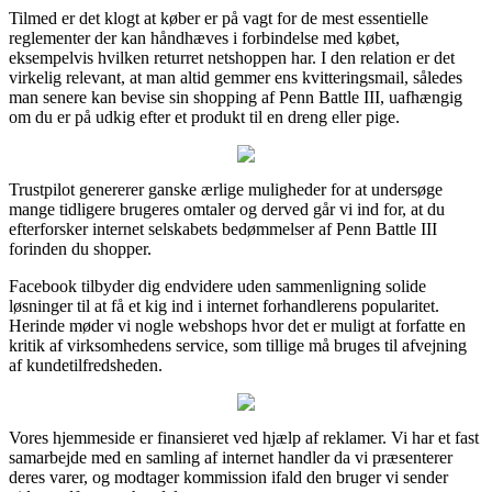
Tilmed er det klogt at køber er på vagt for de mest essentielle
reglementer der kan håndhæves i forbindelse med købet,
eksempelvis hvilken returret netshoppen har. I den relation er det
virkelig relevant, at man altid gemmer ens kvitteringsmail, således
man senere kan bevise sin shopping af Penn Battle III, uafhængig
om du er på udkig efter et produkt til en dreng eller pige.
Trustpilot genererer ganske ærlige muligheder for at undersøge
mange tidligere brugeres omtaler og derved går vi ind for, at du
efterforsker internet selskabets bedømmelser af Penn Battle III
forinden du shopper.
Facebook tilbyder dig endvidere uden sammenligning solide
løsninger til at få et kig ind i internet forhandlerens popularitet.
Herinde møder vi nogle webshops hvor det er muligt at forfatte en
kritik af virksomhedens service, som tillige må bruges til afvejning
af kundetilfredsheden.
Vores hjemmeside er finansieret ved hjælp af reklamer. Vi har et fast
samarbejde med en samling af internet handler da vi præsenterer
deres varer, og modtager kommission ifald den bruger vi sender