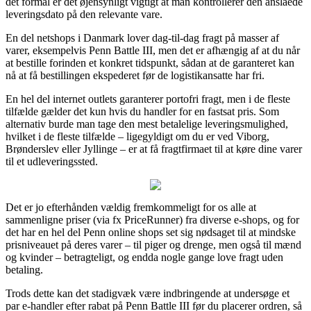
det formål er det øjensynligt vigtigt at man kontrollerer den anslåede
leveringsdato på den relevante vare.
En del netshops i Danmark lover dag-til-dag fragt på masser af
varer, eksempelvis Penn Battle III, men det er afhængig af at du når
at bestille forinden et konkret tidspunkt, sådan at de garanteret kan
nå at få bestillingen ekspederet før de logistikansatte har fri.
En hel del internet outlets garanterer portofri fragt, men i de fleste
tilfælde gælder det kun hvis du handler for en fastsat pris. Som
alternativ burde man tage den mest betalelige leveringsmulighed,
hvilket i de fleste tilfælde – ligegyldigt om du er ved Viborg,
Brønderslev eller Jyllinge – er at få fragtfirmaet til at køre dine varer
til et udleveringssted.
Det er jo efterhånden vældig fremkommeligt for os alle at
sammenligne priser (via fx PriceRunner) fra diverse e-shops, og for
det har en hel del Penn online shops set sig nødsaget til at mindske
prisniveauet på deres varer – til piger og drenge, men også til mænd
og kvinder – betragteligt, og endda nogle gange love fragt uden
betaling.
Trods dette kan det stadigvæk være indbringende at undersøge et
par e-handler efter rabat på Penn Battle III før du placerer ordren, så