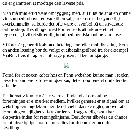
du er garanteret at modtage den laveste pris.
Man må imidlertid være omhyggelig med, at i tilfælde af at en online
virksomhed udlover en vare til en salgspris som er besynderligt
overkommelig, så burde det ofte være et symbol på en snydagtig
online shop. Bestillinger med kort er trods alt inkluderet i et
reglement, hvilket sikrer dig imod bedrageriske online varehuse.
Vi foreslår generelt køb med betalingskort eller mobilbetaling. Som
en anden løsning bør du vælge et afbetalingstilbud fra for eksempel
ViaBill, hvis du agter at afdrage prisen af flere omgange.
Forud for at nogen køber hos en Penn webshop kunne man i reglen
bese forhandlerens forretningsvilkår, det er dog bare et omfattende
arbejde.
Et alternativ kunne måske være at finde ud af om online
forretningen er e-mærket medlem, hvilket generelt er et signal om at
webshoppen imødekommer de officielle danske regler, udover at e-
forretningen lejlighedsvis revurderes af sagkyndige som har
ekspertise inden for retningslinjerne. Derudover tilbydes du chance
for at blive hjulpet, når du udsættes for dilemmaer med din
bestilling.