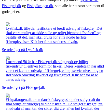
Fiskegrej.dk
og
Fiskpåkrogen.dk
, som alle har et stort sortiment til
gode priser.
Lystfisk.dk tilbyder lystfiskere et bredt udvalg af fiskegrej. Det
skal være muligt at sidde stille og roligt hjemme i ”sofaen” og
bestille alt det, man skal bruge for at få nogle herlige
fiskeoplevelser. Klik her for at se deres udvalg.
Se udvalget på Lystfisk.dk
I mere end 50 år har Fiskegrej.dk solgt godt og billigt
fiskeudstyr til enhver form for fiskeri. Deres kendetegn har altid
været et kæmpe udvalg af fiskegrej, et højt serviceniveau og en
stor viden omkring fiskeriet og fiskegrejet. Klik her for at se
deres udvalg.
Se udvalget på Fiskegrej.dk
Fiskpåkrogen.dk er en dansk fiskegrejsshop der sælger alt du
skal bruge af fiskegrej til dine fisketure. De sælger fiskegrej fra
et udvalg af mærker, der sikrer dig grej af en høj kvalitet, der