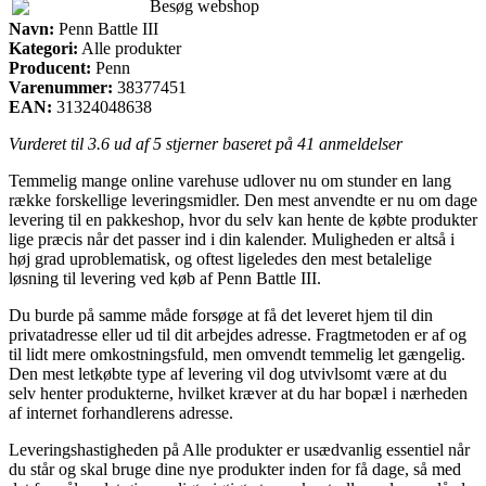
Besøg webshop
Navn:
Penn Battle III
Kategori:
Alle produkter
Producent:
Penn
Varenummer:
38377451
EAN:
31324048638
Vurderet til
3.6
ud af 5 stjerner baseret på
41
anmeldelser
Temmelig mange online varehuse udlover nu om stunder en lang
række forskellige leveringsmidler. Den mest anvendte er nu om dage
levering til en pakkeshop, hvor du selv kan hente de købte produkter
lige præcis når det passer ind i din kalender. Muligheden er altså i
høj grad uproblematisk, og oftest ligeledes den mest betalelige
løsning til levering ved køb af Penn Battle III.
Du burde på samme måde forsøge at få det leveret hjem til din
privatadresse eller ud til dit arbejdes adresse. Fragtmetoden er af og
til lidt mere omkostningsfuld, men omvendt temmelig let gængelig.
Den mest letkøbte type af levering vil dog utvivlsomt være at du
selv henter produkterne, hvilket kræver at du har bopæl i nærheden
af internet forhandlerens adresse.
Leveringshastigheden på Alle produkter er usædvanlig essentiel når
du står og skal bruge dine nye produkter inden for få dage, så med