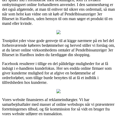
ombytningsret online forhandleren anvender. I den sammenhæng er
det også afgørende, at man til enhver tid sikrer ens ordremail, så man
når som helst kan vidne om sit køb af Pendelbissanzeiger 3er
Blueset in Hardbox, uden hensyn til om man søger et produkt til en
mand eller kvinde.
Trustpilot yder visse gode genveje til at kigge nærmere på en hel del
forhenværende køberes bedømmelser og herved stiller vi forslag om,
at du læser online virksomhedens omtaler af Pendelbissanzeiger 3er
Blueset in Hardbox inden du færdiggør din shopping.
Facebook resulterer i tillige en del pålidelige muligheder for at få
indsigt i e-handlens kundefokus. Her ses endda online firmaer som
giver kunderne mulighed for at afgive en bedømmelse af
ordreforløbet, som tillige burde benyttes til at få et indblik i
tilfredsheden hos kunderne.
Vores website finansieres af reklameindtægter. Vi har
samarbejdsaftaler med masser af online webshops når vi præsenterer
forretningernes tilbud, og får kommission for så vidt en bruger fra
vores website udfører en transaktion.