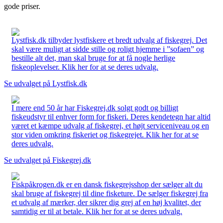
gode priser.
Lystfisk.dk tilbyder lystfiskere et bredt udvalg af fiskegrej. Det
skal være muligt at sidde stille og roligt hjemme i ”sofaen” og
bestille alt det, man skal bruge for at få nogle herlige
fiskeoplevelser. Klik her for at se deres udvalg.
Se udvalget på Lystfisk.dk
I mere end 50 år har Fiskegrej.dk solgt godt og billigt
fiskeudstyr til enhver form for fiskeri. Deres kendetegn har altid
været et kæmpe udvalg af fiskegrej, et højt serviceniveau og en
stor viden omkring fiskeriet og fiskegrejet. Klik her for at se
deres udvalg.
Se udvalget på Fiskegrej.dk
Fiskpåkrogen.dk er en dansk fiskegrejsshop der sælger alt du
skal bruge af fiskegrej til dine fisketure. De sælger fiskegrej fra
et udvalg af mærker, der sikrer dig grej af en høj kvalitet, der
samtidig er til at betale. Klik her for at se deres udvalg.