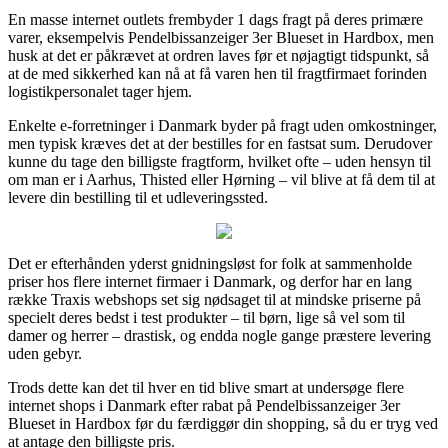
En masse internet outlets frembyder 1 dags fragt på deres primære
varer, eksempelvis Pendelbissanzeiger 3er Blueset in Hardbox, men
husk at det er påkrævet at ordren laves før et nøjagtigt tidspunkt, så
at de med sikkerhed kan nå at få varen hen til fragtfirmaet forinden
logistikpersonalet tager hjem.
Enkelte e-forretninger i Danmark byder på fragt uden omkostninger,
men typisk kræves det at der bestilles for en fastsat sum. Derudover
kunne du tage den billigste fragtform, hvilket ofte – uden hensyn til
om man er i Aarhus, Thisted eller Hørning – vil blive at få dem til at
levere din bestilling til et udleveringssted.
Det er efterhånden yderst gnidningsløst for folk at sammenholde
priser hos flere internet firmaer i Danmark, og derfor har en lang
række Traxis webshops set sig nødsaget til at mindske priserne på
specielt deres bedst i test produkter – til børn, lige så vel som til
damer og herrer – drastisk, og endda nogle gange præstere levering
uden gebyr.
Trods dette kan det til hver en tid blive smart at undersøge flere
internet shops i Danmark efter rabat på Pendelbissanzeiger 3er
Blueset in Hardbox før du færdiggør din shopping, så du er tryg ved
at antage den billigste pris.