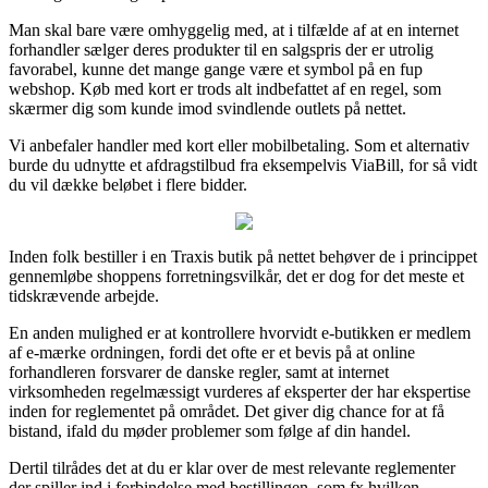
Man skal bare være omhyggelig med, at i tilfælde af at en internet
forhandler sælger deres produkter til en salgspris der er utrolig
favorabel, kunne det mange gange være et symbol på en fup
webshop. Køb med kort er trods alt indbefattet af en regel, som
skærmer dig som kunde imod svindlende outlets på nettet.
Vi anbefaler handler med kort eller mobilbetaling. Som et alternativ
burde du udnytte et afdragstilbud fra eksempelvis ViaBill, for så vidt
du vil dække beløbet i flere bidder.
Inden folk bestiller i en Traxis butik på nettet behøver de i princippet
gennemløbe shoppens forretningsvilkår, det er dog for det meste et
tidskrævende arbejde.
En anden mulighed er at kontrollere hvorvidt e-butikken er medlem
af e-mærke ordningen, fordi det ofte er et bevis på at online
forhandleren forsvarer de danske regler, samt at internet
virksomheden regelmæssigt vurderes af eksperter der har ekspertise
inden for reglementet på området. Det giver dig chance for at få
bistand, ifald du møder problemer som følge af din handel.
Dertil tilrådes det at du er klar over de mest relevante reglementer
der spiller ind i forbindelse med bestillingen, som fx hvilken