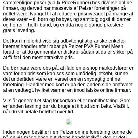
sammenligne priser (via fx PriceRunner) hos diverse online
firmaer, og derved har massevis af Pelzer forretninger på
nettet været tvunget til at reducere prisniveauet på mange af
deres varer – til børn og babyer, og samtidig også til damer
og herrer – helt i bund, og endda nogle gange præstere
gratis levering.
Det kan imidlertid vise sig udbytterigt at granske enkelte
internet handler efter rabat på Pelzer PVA Funnel Mesh
forud for at du gennemfører dit køb, sådan at du er sikker på
at få fat i den mest attraktive pris.
Du bør bare være obs på, at ifald en e-shop markedsfører en
vare for en pris som kan ses som umådelig letkøbt, kunne
det undertiden være en varsel om en snydagtig online
forretning. Handler med kort er på den anden side omfavnet
af en vedtægt, hvilket værner en imod falske online firmaer.
Vi slår generelt et slag for kortkøb eller mobilbetaling. Som
en anden løsning bør du bruge et tilbud som f.eks. ViaBill,
når du vil betale beløbet over tid.
Inden nogen bestiller i en Pelzer online forretning kunne de
på en vis måde bese butikkens handelsvilkår, dog er det i