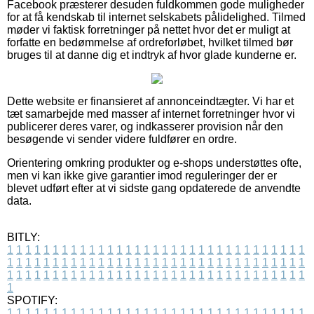
Facebook præsterer desuden fuldkommen gode muligheder
for at få kendskab til internet selskabets pålidelighed. Tilmed
møder vi faktisk forretninger på nettet hvor det er muligt at
forfatte en bedømmelse af ordreforløbet, hvilket tilmed bør
bruges til at danne dig et indtryk af hvor glade kunderne er.
Dette website er finansieret af annonceindtægter. Vi har et
tæt samarbejde med masser af internet forretninger hvor vi
publicerer deres varer, og indkasserer provision når den
besøgende vi sender videre fuldfører en ordre.
Orientering omkring produkter og e-shops understøttes ofte,
men vi kan ikke give garantier imod reguleringer der er
blevet udført efter at vi sidste gang opdaterede de anvendte
data.
BITLY:
1
1
1
1
1
1
1
1
1
1
1
1
1
1
1
1
1
1
1
1
1
1
1
1
1
1
1
1
1
1
1
1
1
1
1
1
1
1
1
1
1
1
1
1
1
1
1
1
1
1
1
1
1
1
1
1
1
1
1
1
1
1
1
1
1
1
1
1
1
1
1
1
1
1
1
1
1
1
1
1
1
1
1
1
1
1
1
1
1
1
1
1
1
1
1
1
1
1
1
1
SPOTIFY:
1
1
1
1
1
1
1
1
1
1
1
1
1
1
1
1
1
1
1
1
1
1
1
1
1
1
1
1
1
1
1
1
1