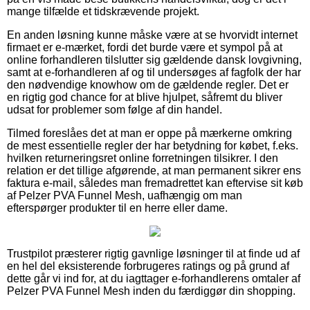
mange tilfælde et tidskrævende projekt.
En anden løsning kunne måske være at se hvorvidt internet
firmaet er e-mærket, fordi det burde være et sympol på at
online forhandleren tilslutter sig gældende dansk lovgivning,
samt at e-forhandleren af og til undersøges af fagfolk der har
den nødvendige knowhow om de gældende regler. Det er
en rigtig god chance for at blive hjulpet, såfremt du bliver
udsat for problemer som følge af din handel.
Tilmed foreslåes det at man er oppe på mærkerne omkring
de mest essentielle regler der har betydning for købet, f.eks.
hvilken returneringsret online forretningen tilsikrer. I den
relation er det tillige afgørende, at man permanent sikrer ens
faktura e-mail, således man fremadrettet kan eftervise sit køb
af Pelzer PVA Funnel Mesh, uafhængig om man
efterspørger produkter til en herre eller dame.
Trustpilot præsterer rigtig gavnlige løsninger til at finde ud af
en hel del eksisterende forbrugeres ratings og på grund af
dette går vi ind for, at du iagttager e-forhandlerens omtaler af
Pelzer PVA Funnel Mesh inden du færdiggør din shopping.