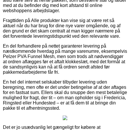
altid være selv at hente pakken, som desværre står og falder
med at du befinder dig med kort afstand til online
webshoppens arbejdslager.
Fragttiden på Alle produkter kan vise sig at være ret så
aktuel når du har brug for dine nye varer omgående, og af
den grund er det skam centralt at man kigger nærmere på
det forventede leveringstidspunkt ved den relevante vare.
En del forhandlere på nettet garanterer levering på
næstkommende hverdag på mange varenumre, eksempelvis
Pelzer PVA Funnel Mesh, men som trods alt nødvendiggør
at ordren aflægges før et aftalt klokkeslæt, med det formål at
de sandsynligvis kan nå at få ordren sendt afsted før
pakkemedarbejderne får fri.
En hel del internet selskaber tilbyder levering uden
beregning, men ofte er det under betingelse af at der aftages
for en fastsat sum. Ellers skal du snuppe den mest betalelige
mulighed for fragt, der tit – om man opholder sig i Fredericia,
Ringsted eller Hundested – er at få dem til at bringe din
pakke til et afhentningssted.
Det er jo usædvanlig let gængeligt for købere at