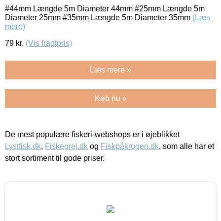
#44mm Længde 5m Diameter 44mm #25mm Længde 5m
Diameter 25mm #35mm Længde 5m Diameter 35mm
(Læs
mere)
79
kr.
(Vis fragtpris)
Læs mere »
Køb nu »
De mest populære fiskeri-webshops er i øjeblikket
Lystfisk.dk
,
Fiskegrej.dk
og
Fiskpåkrogen.dk
, som alle har et
stort sortiment til gode priser.