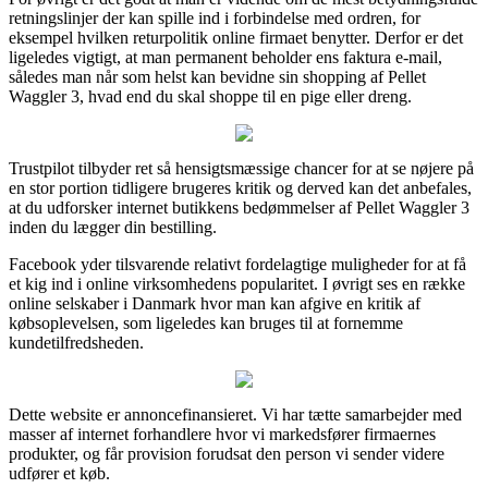
retningslinjer der kan spille ind i forbindelse med ordren, for
eksempel hvilken returpolitik online firmaet benytter. Derfor er det
ligeledes vigtigt, at man permanent beholder ens faktura e-mail,
således man når som helst kan bevidne sin shopping af Pellet
Waggler 3, hvad end du skal shoppe til en pige eller dreng.
Trustpilot tilbyder ret så hensigtsmæssige chancer for at se nøjere på
en stor portion tidligere brugeres kritik og derved kan det anbefales,
at du udforsker internet butikkens bedømmelser af Pellet Waggler 3
inden du lægger din bestilling.
Facebook yder tilsvarende relativt fordelagtige muligheder for at få
et kig ind i online virksomhedens popularitet. I øvrigt ses en række
online selskaber i Danmark hvor man kan afgive en kritik af
købsoplevelsen, som ligeledes kan bruges til at fornemme
kundetilfredsheden.
Dette website er annoncefinansieret. Vi har tætte samarbejder med
masser af internet forhandlere hvor vi markedsfører firmaernes
produkter, og får provision forudsat den person vi sender videre
udfører et køb.