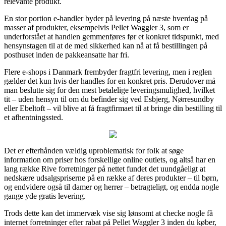
relevante produkt.
En stor portion e-handler byder på levering på næste hverdag på
masser af produkter, eksempelvis Pellet Waggler 3, som er
underforstået at handlen gemmenføres før et konkret tidspunkt, med
hensynstagen til at de med sikkerhed kan nå at få bestillingen på
posthuset inden de pakkeansatte har fri.
Flere e-shops i Danmark frembyder fragtfri levering, men i reglen
gælder det kun hvis der handles for en konkret pris. Derudover må
man beslutte sig for den mest betalelige leveringsmulighed, hvilket
tit – uden hensyn til om du befinder sig ved Esbjerg, Nørresundby
eller Ebeltoft – vil blive at få fragtfirmaet til at bringe din bestilling til
et afhentningssted.
Det er efterhånden vældig uproblematisk for folk at søge
information om priser hos forskellige online outlets, og altså har en
lang række Rive forretninger på nettet fundet det uundgåeligt at
nedskære udsalgspriserne på en række af deres produkter – til børn,
og endvidere også til damer og herrer – betragteligt, og endda nogle
gange yde gratis levering.
Trods dette kan det immervæk vise sig lønsomt at checke nogle få
internet forretninger efter rabat på Pellet Waggler 3 inden du køber,