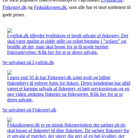
Fiskegrej.dk
og
Fiskpåkrogen.dk
, som alle har et stort sortiment til
gode priser.
Lystfisk.dk tilbyder lystfiskere et bredt udvalg af fiskegrej. Det
skal være muligt at sidde stille og roligt hjemme i ”sofaen” og
bestille alt det, man skal bruge for at få nogle herlige
fiskeoplevelser. Klik her for at se deres udvalg.
Se udvalget på Lystfisk.dk
I mere end 50 år har Fiskegrej.dk solgt godt og billigt
fiskeudstyr til enhver form for fiskeri. Deres kendetegn har altid
været et kæmpe udvalg af fiskegrej, et højt serviceniveau og en
stor viden omkring fiskeriet og fiskegrejet. Klik her for at se
deres udvalg.
Se udvalget på Fiskegrej.dk
Fiskpåkrogen.dk er en dansk fiskegrejsshop der sælger alt du
skal bruge af fiskegrej til dine fisketure. De sælger fiskegrej fra
et udvalg af mærker, der sikrer dig grej af en høj kvalitet, der