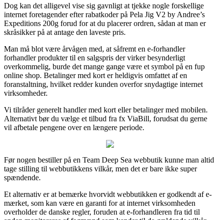
Dog kan det alligevel vise sig gavnligt at tjekke nogle forskellige
internet foretagender efter rabatkoder på Pela Jig V2 by Andree’s
Expeditions 200g forud for at du placerer ordren, sådan at man er
skråsikker på at antage den laveste pris.
Man må blot være årvågen med, at såfremt en e-forhandler
forhandler produkter til en salgspris der virker besynderligt
overkommelig, burde det mange gange være et symbol på en fup
online shop. Betalinger med kort er heldigvis omfattet af en
foranstaltning, hvilket redder kunden overfor snydagtige internet
virksomheder.
Vi tilråder generelt handler med kort eller betalinger med mobilen.
Alternativt bør du vælge et tilbud fra fx ViaBill, forudsat du gerne
vil afbetale pengene over en længere periode.
Før nogen bestiller på en Team Deep Sea webbutik kunne man altid
tage stilling til webbutikkens vilkår, men det er bare ikke super
spændende.
Et alternativ er at bemærke hvorvidt webbutikken er godkendt af e-
mærket, som kan være en garanti for at internet virksomheden
overholder de danske regler, foruden at e-forhandleren fra tid til