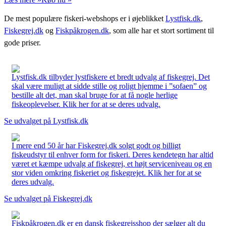
De mest populære fiskeri-webshops er i øjeblikket
Lystfisk.dk
,
Fiskegrej.dk
og
Fiskpåkrogen.dk
, som alle har et stort sortiment til
gode priser.
Lystfisk.dk tilbyder lystfiskere et bredt udvalg af fiskegrej. Det
skal være muligt at sidde stille og roligt hjemme i ”sofaen” og
bestille alt det, man skal bruge for at få nogle herlige
fiskeoplevelser. Klik her for at se deres udvalg.
Se udvalget på Lystfisk.dk
I mere end 50 år har Fiskegrej.dk solgt godt og billigt
fiskeudstyr til enhver form for fiskeri. Deres kendetegn har altid
været et kæmpe udvalg af fiskegrej, et højt serviceniveau og en
stor viden omkring fiskeriet og fiskegrejet. Klik her for at se
deres udvalg.
Se udvalget på Fiskegrej.dk
Fiskpåkrogen.dk er en dansk fiskegrejsshop der sælger alt du