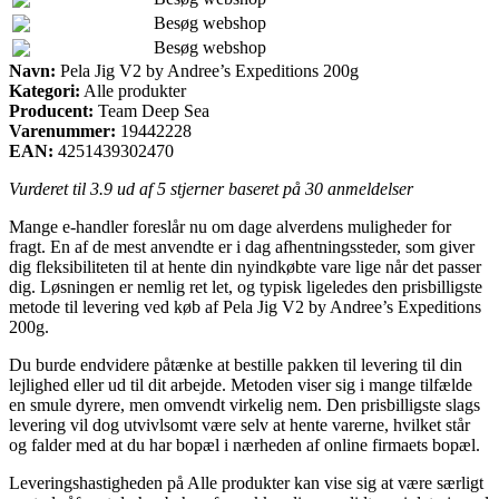
Besøg webshop
Besøg webshop
Navn:
Pela Jig V2 by Andree’s Expeditions 200g
Kategori:
Alle produkter
Producent:
Team Deep Sea
Varenummer:
19442228
EAN:
4251439302470
Vurderet til
3.9
ud af 5 stjerner baseret på
30
anmeldelser
Mange e-handler foreslår nu om dage alverdens muligheder for
fragt. En af de mest anvendte er i dag afhentningssteder, som giver
dig fleksibiliteten til at hente din nyindkøbte vare lige når det passer
dig. Løsningen er nemlig ret let, og typisk ligeledes den prisbilligste
metode til levering ved køb af Pela Jig V2 by Andree’s Expeditions
200g.
Du burde endvidere påtænke at bestille pakken til levering til din
lejlighed eller ud til dit arbejde. Metoden viser sig i mange tilfælde
en smule dyrere, men omvendt virkelig nem. Den prisbilligste slags
levering vil dog utvivlsomt være selv at hente varerne, hvilket står
og falder med at du har bopæl i nærheden af online firmaets bopæl.
Leveringshastigheden på Alle produkter kan vise sig at være særligt