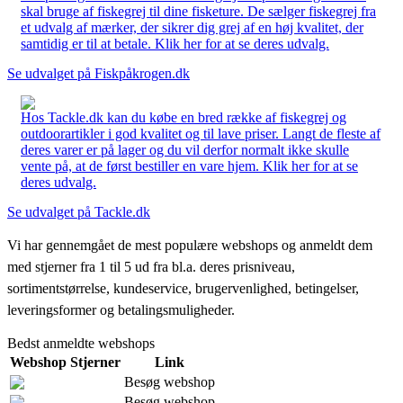
skal bruge af fiskegrej til dine fisketure. De sælger fiskegrej fra
et udvalg af mærker, der sikrer dig grej af en høj kvalitet, der
samtidig er til at betale. Klik her for at se deres udvalg.
Se udvalget på Fiskpåkrogen.dk
Hos Tackle.dk kan du købe en bred række af fiskegrej og
outdoorartikler i god kvalitet og til lave priser. Langt de fleste af
deres varer er på lager og du vil derfor normalt ikke skulle
vente på, at de først bestiller en vare hjem. Klik her for at se
deres udvalg.
Se udvalget på Tackle.dk
Vi har gennemgået de mest populære webshops og anmeldt dem
med stjerner fra 1 til 5 ud fra bl.a. deres prisniveau,
sortimentstørrelse, kundeservice, brugervenlighed, betingelser,
leveringsformer og betalingsmuligheder.
Bedst anmeldte webshops
Webshop
Stjerner
Link
Besøg webshop
Besøg webshop