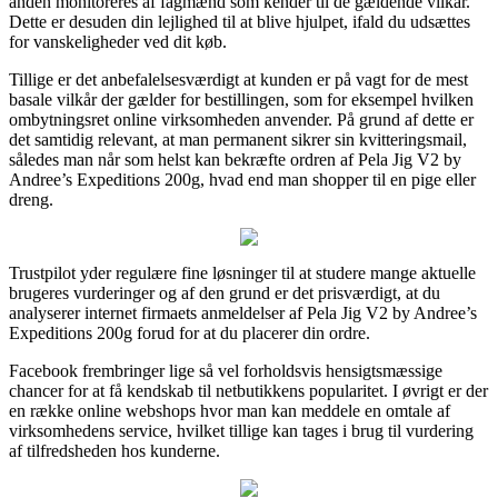
anden monitoreres af fagmænd som kender til de gældende vilkår.
Dette er desuden din lejlighed til at blive hjulpet, ifald du udsættes
for vanskeligheder ved dit køb.
Tillige er det anbefalelsesværdigt at kunden er på vagt for de mest
basale vilkår der gælder for bestillingen, som for eksempel hvilken
ombytningsret online virksomheden anvender. På grund af dette er
det samtidig relevant, at man permanent sikrer sin kvitteringsmail,
således man når som helst kan bekræfte ordren af Pela Jig V2 by
Andree’s Expeditions 200g, hvad end man shopper til en pige eller
dreng.
Trustpilot yder regulære fine løsninger til at studere mange aktuelle
brugeres vurderinger og af den grund er det prisværdigt, at du
analyserer internet firmaets anmeldelser af Pela Jig V2 by Andree’s
Expeditions 200g forud for at du placerer din ordre.
Facebook frembringer lige så vel forholdsvis hensigtsmæssige
chancer for at få kendskab til netbutikkens popularitet. I øvrigt er der
en række online webshops hvor man kan meddele en omtale af
virksomhedens service, hvilket tillige kan tages i brug til vurdering
af tilfredsheden hos kunderne.