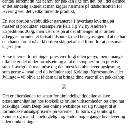
central såfremt du har behov for pakken lige om lidt, og i det øjemed
er det sandelig aktuelt at man kigger nærmere på tidshorisonten for
levering ved det vedkommende produkt.
En stor portion webbutikker garanterer 1 hverdags levering på
masser af produkter, eksempelvis Pela Jig V2 by Andree’s
Expeditions 200g, men vær obs på at det afhænger af at ordren
aflægges forinden et fastsat tidspunkt, med hensynstagen til at de har
en chance for at nå at få ordren skippet afsted forud for at personalet
tager hjem.
Visse internet forretninger præsterer fragt uden gebyr, men i mange
tilfælde er det under forudsætning af at du shopper for en præcis
sum. I øvrigt må man udse dig den mest letkøbte leveringsløsning,
som gerne – hvad end du befinder sig i Kolding, Nørresundby eller
Jyllinge – vil blive at få dem til at bringe dine varer til en pakkeshop.
Det er efterhånden ret smart for almindelige dødelige at lave
prissammenligning hos forskellige online virksomheder, og ergo har
adskillige Team Deep Sea online webshops set sig tvunget til at
formindske udsalgspriserne på varerne – til børn, og samtidig til
kvinder og mænd – betragteligt, og endda nogle gange love levering
uden omkostninger.