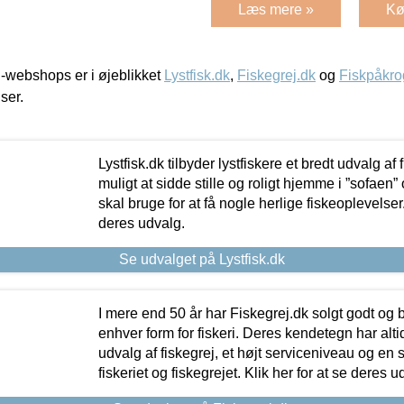
Læs mere »
Kø
-webshops er i øjeblikket
Lystfisk.dk
,
Fiskegrej.dk
og
Fiskpåkro
iser.
Lystfisk.dk tilbyder lystfiskere et bredt udvalg af
muligt at sidde stille og roligt hjemme i ”sofaen” 
skal bruge for at få nogle herlige fiskeoplevelser.
deres udvalg.
Se udvalget på Lystfisk.dk
I mere end 50 år har Fiskegrej.dk solgt godt og bil
enhver form for fiskeri. Deres kendetegn har al
udvalg af fiskegrej, et højt serviceniveau og en 
fiskeriet og fiskegrejet. Klik her for at se deres u