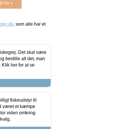
b nu »
gen.dk
, som alle har et
 fiskegrej. Det skal være
og bestille alt det, man
 Klik her for at se
ligt fiskeudstyr til
tid været et kæmpe
stor viden omkring
dvalg.