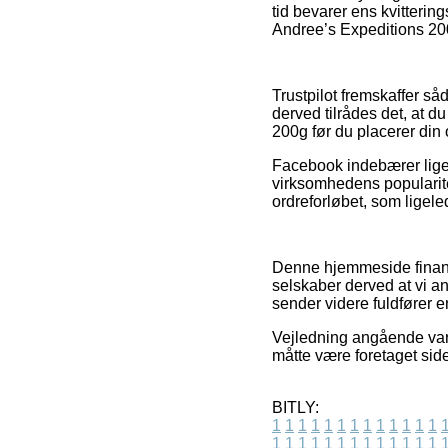
tid bevarer ens kvitterin
Andree’s Expeditions 200g
Trustpilot fremskaffer s
derved tilrådes det, at
200g før du placerer din 
Facebook indebærer lige
virksomhedens popularite
ordreforløbet, som ligele
Denne hjemmeside finansi
selskaber derved at vi 
sender videre fuldfører e
Vejledning angående vare
måtte være foretaget si
BITLY:
1
1
1
1
1
1
1
1
1
1
1
1
1
1
1
1
1
1
1
1
1
1
1
1
1
1