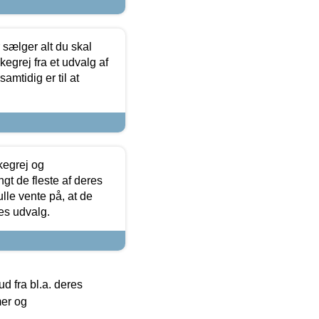
sælger alt du skal
skegrej fra et udvalg af
samtidig er til at
kegrej og
angt de fleste af deres
ulle vente på, at de
res udvalg.
 fra bl.a. deres
mer og