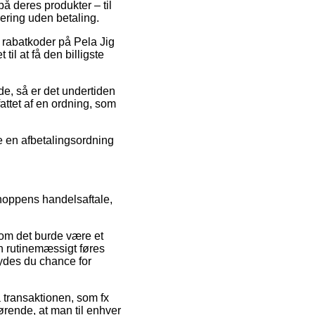
å deres produkter – til
ering uden betaling.
r rabatkoder på Pela Jig
il at få den billigste
nde, så er det undertiden
attet af en ordning, som
ge en afbetalingsordning
shoppens handelsaftale,
rsom det burde være et
en rutinemæssigt føres
ydes du chance for
å transaktionen, som fx
rende, at man til enhver