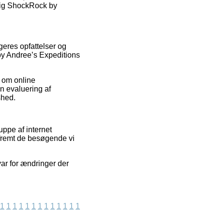
a Jig ShockRock by
geres opfattelser og
by Andree’s Expeditions
 om online
n evaluering af
shed.
ppe af internet
fremt de besøgende vi
ar for ændringer der
1
1
1
1
1
1
1
1
1
1
1
1
1