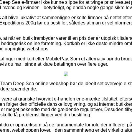
Deep Sea e-firmaer ikke kunne slippe for at tvinge prisniveauet p
l mænd og kvinder – betydeligt, og endda nogle gange sikre lev
 alt blive lukrativt at sammenligne enkelte firmaer på nettet efte
editions 200g før du bestiller, således at man er velinformeret t
at når en butik frembyder varer til en pris der er utopisk tiltale
bedragerisk online forretning. Kortkøb er ikke desto mindre omf
od uoprigtige webshops.
etalinger med kort eller MobilePay. Som et alternativ bør du bru
vis du har i sinde at klare betalingen over flere uger.
en Team Deep Sea online webshop bør de ideelt set overveje e-
 videre spændende.
r være at granske hvorvidt e-handlen er e-mærke tilsluttet, efte
en følger den officielle danske lovgivning, og at internet butikk
om er meget bekendte med de gældende regulativer. Desuden tilb
skulle få problemstillinger ved din bestilling.
for at du er opmærksom på de fundamentale forhold der influerer p
ternet webshoppen lover. I den sammenhæng er det virkelig afgø