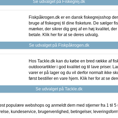
Se udvalget på Fiskegrej.dk
Fiskpåkrogen.dk er en dansk fiskegrejsshop der 
bruge af fiskegrej til dine fisketure. De sælger fi
mærker, der sikrer dig grej af en høj kvalitet, der 
betale. Klik her for at se deres udvalg.
Se udvalget på Fiskpåkrogen.dk
Hos Tackle.dk kan du købe en bred række af fis
outdoorartikler i god kvalitet og til lave priser. L
varer er på lager og du vil derfor normalt ikke sk
først bestiller en vare hjem. Klik her for at se de
Se udvalget på Tackle.dk
t populære webshops og anmeldt dem med stjerner fra 1 til 5 ud
rrelse, kundeservice, brugervenlighed, betingelser, leveringsfor