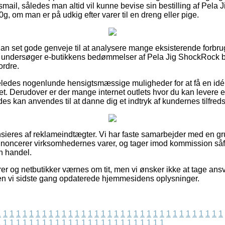
gsmail, således man altid vil kunne bevise sin bestilling af Pel
, om man er på udkig efter varer til en dreng eller pige.
ådan set gode genveje til at analysere mange eksisterende forbru
 du undersøger e-butikkens bedømmelser af Pela Jig ShockRock 
ordre.
ledes nogenlunde hensigtsmæssige muligheder for at få en idé
t. Derudover er der mange internet outlets hvor du kan levere e
des kan anvendes til at danne dig et indtryk af kundernes tilfred
eres af reklameindtægter. Vi har faste samarbejder med en gru
annoncerer virksomhedernes varer, og tager imod kommission så
n handel.
r og netbutikker værnes om tit, men vi ønsker ikke at tage ansv
den vi sidste gang opdaterede hjemmesidens oplysninger.
1
1
1
1
1
1
1
1
1
1
1
1
1
1
1
1
1
1
1
1
1
1
1
1
1
1
1
1
1
1
1
1
1
1
1
1
1
1
1
1
1
1
1
1
1
1
1
1
1
1
1
1
1
1
1
1
1
1
1
1
1