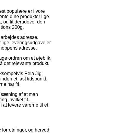
mest populære er i vore
hente dine produkter lige
, og tit derudover den
itions 200g.
it arbejdes adresse.
stelige leveringsudgave er
 shoppens adresse.
uge ordren om et øjeblik,
å det relevante produkt.
eksempelvis Pela Jig
den et fast tidspunkt,
ne har fri.
dsætning af at man
g, hvilket tit –
at levere varerne til et
ne forretninger, og herved