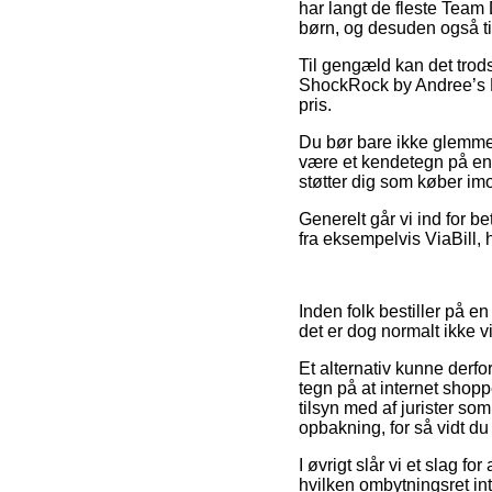
har langt de fleste Team 
børn, og desuden også ti
Til gengæld kan det trods
ShockRock by Andree’s Exp
pris.
Du bør bare ikke glemme, 
være et kendetegn på en 
støtter dig som køber im
Generelt går vi ind for b
fra eksempelvis ViaBill, h
Inden folk bestiller på 
det er dog normalt ikke
Et alternativ kunne derfo
tegn på at internet shopp
tilsyn med af jurister s
opbakning, for så vidt du 
I øvrigt slår vi et slag 
hvilken ombytningsret in