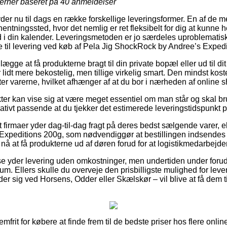
jerner baseret på
40
anmeldelser
byder nu til dags en række forskellige leveringsformer. En af de 
afhentningssted, hvor det nemlig er ret fleksibelt for dig at kunne 
d i din kalender. Leveringsmetoden er jo særdeles uproblematisk
 til levering ved køb af Pela Jig ShockRock by Andree’s Exped
lægge at få produkterne bragt til din private bopæl eller ud til d
er lidt mere bekostelig, men tillige virkelig smart. Den mindst ko
nter varerne, hvilket afhænger af at du bor i nærheden af online
kter kan vise sig at være meget essentiel om man står og skal br
lativt passende at du tjekker det estimerede leveringstidspunkt p
firmaer yder dag-til-dag fragt på deres bedst sælgende varer, 
peditions 200g, som nødvendiggør at bestillingen indsendes in
nå at få produkterne ud af døren forud for at logistikmedarbejder
huse yder levering uden omkostninger, men undertiden under foru
m. Ellers skulle du overveje den prisbilligste mulighed for leverin
er sig ved Horsens, Odder eller Skælskør – vil blive at få dem til 
emfrit for købere at finde frem til de bedste priser hos flere onli