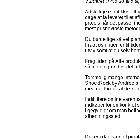
Vurderet til
4.5
ud af 5 st
Adskillige e-butikker til
dage at få leveret til et 
præcis når det passer in
mest prisbevidste metode
Du burde lige så vel plan
Fragtløsningen er til tid
utvivlsomt at du selv he
Fragttiden på Alle produ
så af den grund er det re
Temmelig mange internet 
ShockRock by Andree’s Ex
med det formål at de kan 
Indtil flere online vare
indkøber for en konkret su
ligegyldigt om man befind
afhentningssted.
Det er i dag særligt probl