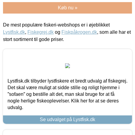
Køb nu »
De mest populære fiskeri-webshops er i øjeblikket
Lystfisk.dk
,
Fiskegrej.dk
og
Fiskpåkrogen.dk
, som alle har et
stort sortiment til gode priser.
Lystfisk.dk tilbyder lystfiskere et bredt udvalg af fiskegrej.
Det skal være muligt at sidde stille og roligt hjemme i
”sofaen” og bestille alt det, man skal bruge for at få
nogle herlige fiskeoplevelser. Klik her for at se deres
udvalg.
Se udvalget på Lystfisk.dk