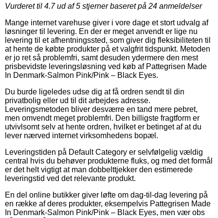
Vurderet til
4.7
ud af 5 stjerner baseret på
24
anmeldelser
Mange internet varehuse giver i vore dage et stort udvalg af
løsninger til levering. En der er meget anvendt er lige nu
levering til et afhentningssted, som giver dig fleksibiliteten til
at hente de købte produkter på et valgfrit tidspunkt. Metoden
er jo ret så problemfri, samt desuden ydermere den mest
prisbevidste leveringsløsning ved køb af Pattegrisen Made
In Denmark-Salmon Pink/Pink – Black Eyes.
Du burde ligeledes udse dig at få ordren sendt til din
privatbolig eller ud til dit arbejdes adresse.
Leveringsmetoden bliver desværre en tand mere pebret,
men omvendt meget problemfri. Den billigste fragtform er
utvivlsomt selv at hente ordren, hvilket er betinget af at du
lever nærved internet virksomhedens bopæl.
Leveringstiden på Default Category er selvfølgelig vældig
central hvis du behøver produkterne fluks, og med det formål
er det helt vigtigt at man dobbelttjekker den estimerede
leveringstid ved det relevante produkt.
En del online butikker giver løfte om dag-til-dag levering på
en række af deres produkter, eksempelvis Pattegrisen Made
In Denmark-Salmon Pink/Pink – Black Eyes, men vær obs