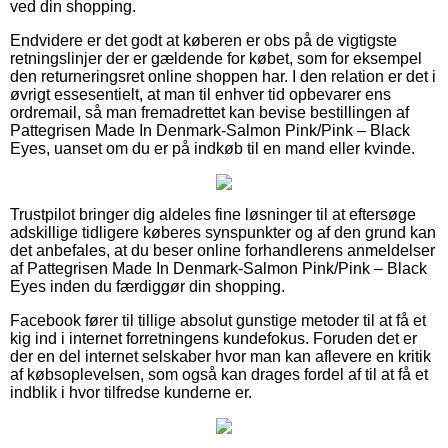
ved din shopping.
Endvidere er det godt at køberen er obs på de vigtigste
retningslinjer der er gældende for købet, som for eksempel
den returneringsret online shoppen har. I den relation er det i
øvrigt essesentielt, at man til enhver tid opbevarer ens
ordremail, så man fremadrettet kan bevise bestillingen af
Pattegrisen Made In Denmark-Salmon Pink/Pink – Black
Eyes, uanset om du er på indkøb til en mand eller kvinde.
Trustpilot bringer dig aldeles fine løsninger til at eftersøge
adskillige tidligere køberes synspunkter og af den grund kan
det anbefales, at du beser online forhandlerens anmeldelser
af Pattegrisen Made In Denmark-Salmon Pink/Pink – Black
Eyes inden du færdiggør din shopping.
Facebook fører til tillige absolut gunstige metoder til at få et
kig ind i internet forretningens kundefokus. Foruden det er
der en del internet selskaber hvor man kan aflevere en kritik
af købsoplevelsen, som også kan drages fordel af til at få et
indblik i hvor tilfredse kunderne er.