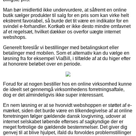
Man bør imidlertid ikke undervurdere, at såfremt en online
butik sælger produkter til salg for en pris som kan virke helt
ekstremt favorabel, så burde det tit være en indikator for en
svindel e-forhandler. Kortkøb er ikke desto mindre omfavnet
af et regelsæt, hvilket dækker os overfor uægte internet
webshops.
Generelt foreslår vi bestillinger med betalingskort eller
betalinger med mobilen. Som et alternativ kan du vælge en
løsning fra for eksempel ViaBill, i tilfælde af at du higer efter
at honorere beløbet over en periode.
Forud for at nogen bestiller hos en online virksomhed kunne
de ideelt set gennemgå virksomhedens forretningsaftale,
dog er det almindeligvis ikke super interessant.
En nem løsning er at se hvorvidt webshoppen er støttet af e-
mærket, siden det burde være en tilkendegivelse af at online
forretningen følger gældende dansk lovgivning, udover at
internet selskabet løbende efterses af sagkyndige der er
meget fortrolige de gældende bestemmelser. Det giver dig
genvej til at blive hjulpet, ifald du forvoldes problemstillinger