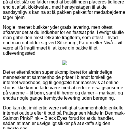
på at det står og falder med at bestillingen placeres tidligere
end et aftalt klokkeslæt, med hensynstagen til at de
sandsynligvis kan nå at få pakken pakket før medarbejderne
tager hjem.
Nogle internet butikker yder gratis levering, men oftest
afkræver det at du indkøber for en fastsat pris. I øvrigt skulle
man gribe den mest letkøbte fragtform, som oftest – hvad
end man opholder sig ved Silkeborg, Farum eller Nivå – vil
være at få fragtfirmaet til at køre din pakke til et
udleveringssted.
Det er efterhånden super ukompliceret for almindelige
mennesker at sammenholde priser i blandt forskellige
internet webshops, og til gengæld har massevis af online
shops ikke kunne lade være med at reducere salgspriserne
på varerne – til børn, samt til herrer og damer – markant, og
endda nogle gange frembyde levering uden beregning.
Dog kan det imidlertid være nyttigt at sammenholde enkelte
internet outlets efter tilbud på Pattegrisen Made In Denmark-
Salmon Pink/Pink – Black Eyes forud for at du handler,
sådan at man er usvigeligt sikker på at skaffe sig den
billigste pris.