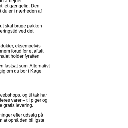
du arbejder.
mt let gængelig. Den
at du er i nærheden af
lut skal bruge pakken
eringstid ved det
rodukter, eksempelvis
em forud for et aftalt
nalet holder fyraften.
n fastsat sum. Alternativt
gig om du bor i Køge,
 webshops, og til tak har
res varer – til piger og
 gratis levering.
inger efter udsalg på
m at opnå den billigste