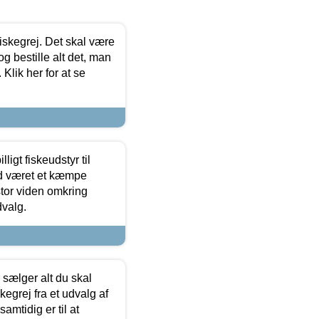
 fiskegrej. Det skal være
og bestille alt det, man
 Klik her for at se
ligt fiskeudstyr til
tid været et kæmpe
stor viden omkring
dvalg.
sælger alt du skal
skegrej fra et udvalg af
samtidig er til at