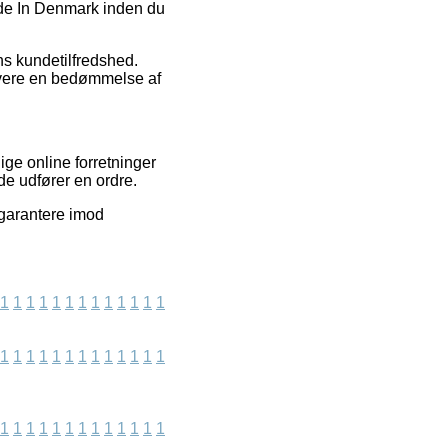
Made In Denmark inden du
ns kundetilfredshed.
levere en bedømmelse af
ige online forretninger
de udfører en ordre.
 garantere imod
1
1
1
1
1
1
1
1
1
1
1
1
1
1
1
1
1
1
1
1
1
1
1
1
1
1
1
1
1
1
1
1
1
1
1
1
1
1
1