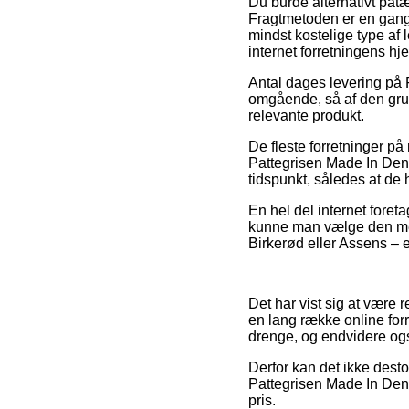
Du burde alternativt påtæ
Fragtmetoden er en gang 
mindst kostelige type af 
internet forretningens hj
Antal dages levering på 
omgående, så af den grun
relevante produkt.
De fleste forretninger på
Pattegrisen Made In Denm
tidspunkt, således at de h
En hel del internet foreta
kunne man vælge den mes
Birkerød eller Assens – er
Det har vist sig at være r
en lang række online for
drenge, og endvidere ogs
Derfor kan det ikke dest
Pattegrisen Made In Denma
pris.