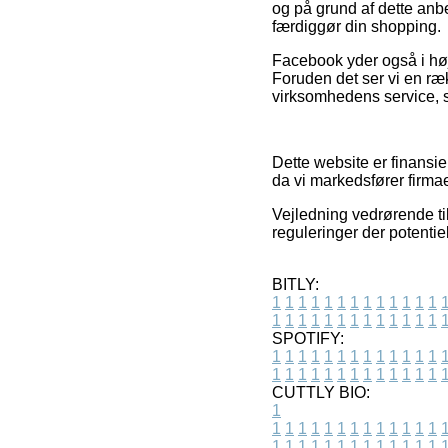
og på grund af dette anb
færdiggør din shopping.
Facebook yder også i høj
Foruden det ser vi en ræ
virksomhedens service, 
Dette website er finansie
da vi markedsfører firma
Vejledning vedrørende ti
reguleringer der potentie
BITLY:
1
1
1
1
1
1
1
1
1
1
1
1
1
1
1
1
1
1
1
1
1
1
1
1
1
1
SPOTIFY:
1
1
1
1
1
1
1
1
1
1
1
1
1
1
1
1
1
1
1
1
1
1
1
1
1
1
CUTTLY BIO:
1
1
1
1
1
1
1
1
1
1
1
1
1
1
1
1
1
1
1
1
1
1
1
1
1
1
1