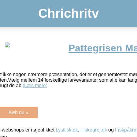
Chrichritv
Pattegrisen M
t ikke nogen nærmere præsentation, det er et gennemtestet møn
en.Vælg mellem 14 forskellige farvevarianter som alle kan fange
rugt de ab
(Læs mere)
Køb nu »
-webshops er i øjeblikket
Lystfisk.dk
,
Fiskegrej.dk
og
Fiskpåkro