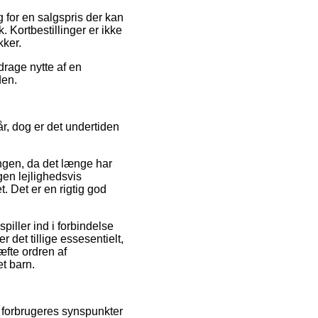
g for en salgspris der kan
 Kortbestillinger er ikke
kker.
drage nytte af en
den.
r, dog er det undertiden
ngen, da det længe har
gen lejlighedsvis
 Det er en rigtig god
iller ind i forbindelse
 det tillige essesentielt,
fte ordren af
t barn.
e forbrugeres synspunkter