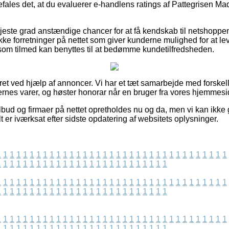
efales det, at du evaluerer e-handlens ratings af Pattegrisen 
este grad anstændige chancer for at få kendskab til netshoppe
kke forretninger på nettet som giver kunderne mulighed for at 
som tilmed kan benyttes til at bedømme kundetilfredsheden.
ret ved hjælp af annoncer. Vi har et tæt samarbejde med forskell
ernes varer, og høster honorar når en bruger fra vores hjemmesi
lbud og firmaer på nettet opretholdes nu og da, men vi kan ikke
lt er iværksat efter sidste opdatering af websitets oplysninger.
1
1
1
1
1
1
1
1
1
1
1
1
1
1
1
1
1
1
1
1
1
1
1
1
1
1
1
1
1
1
1
1
1
1
1
1
1
1
1
1
1
1
1
1
1
1
1
1
1
1
1
1
1
1
1
1
1
1
1
1
1
1
1
1
1
1
1
1
1
1
1
1
1
1
1
1
1
1
1
1
1
1
1
1
1
1
1
1
1
1
1
1
1
1
1
1
1
1
1
1
1
1
1
1
1
1
1
1
1
1
1
1
1
1
1
1
1
1
1
1
1
1
1
1
1
1
1
1
1
1
1
1
1
1
1
1
1
1
1
1
1
1
1
1
1
1
1
1
1
1
1
1
1
1
1
1
1
1
1
1
1
1
1
1
1
1
1
1
1
1
1
1
1
1
1
1
1
1
1
1
1
1
1