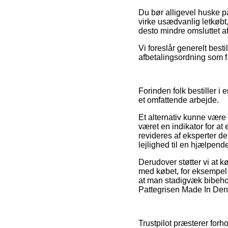
Du bør alligevel huske på,
virke usædvanlig letkøbt,
desto mindre omsluttet af
Vi foreslår generelt best
afbetalingsordning som f.
Forinden folk bestiller i
et omfattende arbejde.
Et alternativ kunne vær
været en indikator for at
revideres af eksperter 
lejlighed til en hjælpend
Derudover støtter vi at k
med købet, for eksempel de
at man stadigvæk bibeho
Pattegrisen Made In Denm
Trustpilot præsterer for