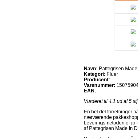
Navn:
Pattegrisen Made
Kategori:
Fluer
Producent:
Varenummer:
1507590
EAN:
Vurderet til
4.1
ud af 5 st
En hel del forretninger p
nærværende pakkeshoppen,
Leveringsmetoden er jo 
af Pattegrisen Made In 