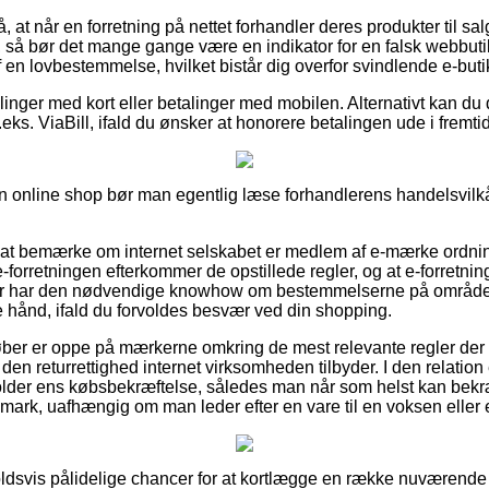
 at når en forretning på nettet forhandler deres produkter til sal
 så bør det mange gange være en indikator for en falsk webbutik.
 en lovbestemmelse, hvilket bistår dig overfor svindlende e-buti
illinger med kort eller betalinger med mobilen. Alternativt kan du 
eks. ViaBill, ifald du ønsker at honorere betalingen ude i fremti
 en online shop bør man egentlig læse forhandlerens handelsvilkå
e at bemærke om internet selskabet er medlem af e-mærke ordni
 e-forretningen efterkommer de opstillede regler, og at e-forretnin
der har den nødvendige knowhow om bestemmelserne på området.
e hånd, ifald du forvoldes besvær ved din shopping.
øber er oppe på mærkerne omkring de mest relevante regler der sp
n returrettighed internet virksomheden tilbyder. I den relation er
lder ens købsbekræftelse, således man når som helst kan bekræ
ark, uafhængig om man leder efter en vare til en voksen eller e
holdsvis pålidelige chancer for at kortlægge en række nuværend