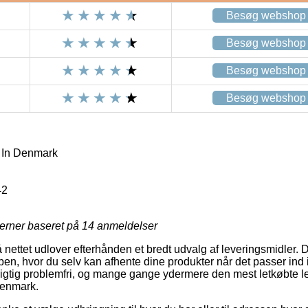
Besøg webshop
Besøg webshop
Besøg webshop
Besøg webshop
 In Denmark
42
jerner baseret på
14
anmeldelser
å nettet udlover efterhånden et bredt udvalg af leveringsmidler.
 hvor du selv kan afhente dine produkter når det passer ind i
rigtig problemfri, og mange gange ydermere den mest letkøbte 
Denmark.