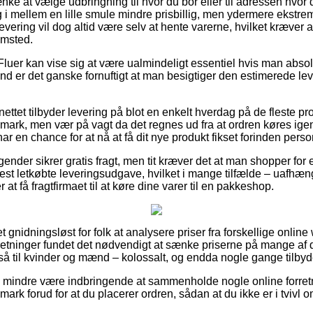
nke at vælge udbringning til hvor du bor eller til adressen hvor 
i mellem en lille smule mindre prisbillig, men ydermere ekstre
levering vil dog altid være selv at hente varerne, hvilket kræver 
emsted.
Fluer kan vise sig at være ualmindeligt essentiel hvis man abso
d er det ganske fornuftigt at man besigtiger den estimerede lev
 nettet tilbyder levering på blot en enkelt hverdag på de fleste p
ark, men vær på vagt da det regnes ud fra at ordren køres igenn
ar en chance for at nå at få dit nye produkt fikset forinden perso
gender sikrer gratis fragt, men tit kræver det at man shopper for e
t letkøbte leveringsudgave, hvilket i mange tilfælde – uafhæn
 at få fragtfirmaet til at køre dine varer til en pakkeshop.
et gnidningsløst for folk at analysere priser fra forskellige online
retninger fundet det nødvendigt at sænke priserne på mange af de
å til kvinder og mænd – kolossalt, og endda nogle gange tilbyde
o mindre være indbringende at sammenholde nogle online forretn
rk forud for at du placerer ordren, sådan at du ikke er i tvivl o