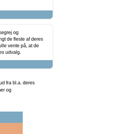
kegrej og
angt de fleste af deres
ulle vente på, at de
res udvalg.
 fra bl.a. deres
mer og