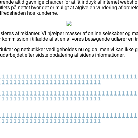
rende altid gavnlige chancer for at få indtryk af internet webs
ets på nettet hvor det er muligt at afgive en vurdering af ordre
 tilfredsheden hos kunderne.
eres af reklamer. Vi hjælper masser af online selskaber og ma
 kommission i tilfælde af at en af vores besøgende udfører en t
ukter og netbutikker vedligeholdes nu og da, men vi kan ikke g
udarbejdet efter sidste opdatering af sidens informationer.
1
1
1
1
1
1
1
1
1
1
1
1
1
1
1
1
1
1
1
1
1
1
1
1
1
1
1
1
1
1
1
1
1
1
1
1
1
1
1
1
1
1
1
1
1
1
1
1
1
1
1
1
1
1
1
1
1
1
1
1
1
1
1
1
1
1
1
1
1
1
1
1
1
1
1
1
1
1
1
1
1
1
1
1
1
1
1
1
1
1
1
1
1
1
1
1
1
1
1
1
1
1
1
1
1
1
1
1
1
1
1
1
1
1
1
1
1
1
1
1
1
1
1
1
1
1
1
1
1
1
1
1
1
1
1
1
1
1
1
1
1
1
1
1
1
1
1
1
1
1
1
1
1
1
1
1
1
1
1
1
1
1
1
1
1
1
1
1
1
1
1
1
1
1
1
1
1
1
1
1
1
1
1