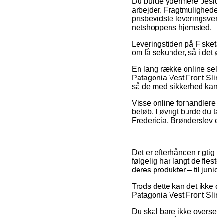
Du burde ydermere beslutte
arbejder. Fragtmulighede
prisbevidste leveringsve
netshoppens hjemsted.
Leveringstiden på Fisketa
om få sekunder, så i det 
En lang række online sel
Patagonia Vest Front Sli
så de med sikkerhed kan n
Visse online forhandlere 
beløb. I øvrigt burde du t
Fredericia, Brønderslev e
Det er efterhånden rigtig 
følgelig har langt de fl
deres produkter – til jun
Trods dette kan det ikke
Patagonia Vest Front Slin
Du skal bare ikke overse, 