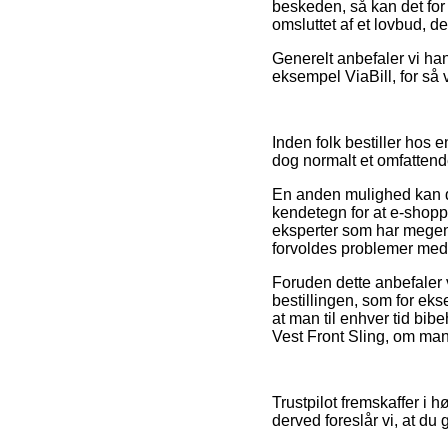
beskeden, så kan det for 
omsluttet af et lovbud, d
Generelt anbefaler vi ha
eksempel ViaBill, for så
Inden folk bestiller hos
dog normalt et omfattend
En anden mulighed kan der
kendetegn for at e-shoppe
eksperter som har megen 
forvoldes problemer med 
Foruden dette anbefaler 
bestillingen, som for eks
at man til enhver tid bi
Vest Front Sling, om man 
Trustpilot fremskaffer i 
derved foreslår vi, at du