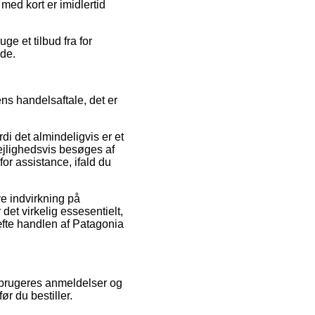
med kort er imidlertid
e et tilbud fra for
ode.
ns handelsaftale, det er
di det almindeligvis er et
 lejlighedsvis besøges af
or assistance, ifald du
ve indvirkning på
det virkelig essesentielt,
æfte handlen af Patagonia
forbrugeres anmeldelser og
ør du bestiller.