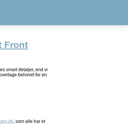
t Front
s smart detaljer, end vi
 overtage behovet for en
gen.dk
, som alle har et