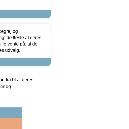
kegrej og
angt de fleste af deres
ulle vente på, at de
res udvalg.
 fra bl.a. deres
mer og