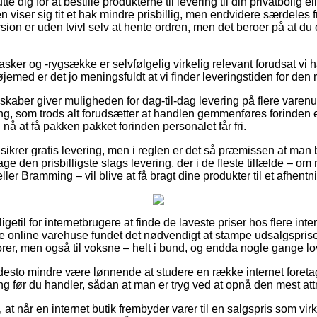
 dig for at bestille produkterne til levering til din privatbolig el
n viser sig tit et hak mindre prisbillig, men endvidere særdele
rsion er uden tvivl selv at hente ordren, men det beroer på at d
sker og -rygsække er selvfølgelig virkelig relevant forudsat vi 
øjemed er det jo meningsfuldt at vi finder leveringstiden for den 
skaber giver muligheden for dag-til-dag levering på flere vare
ng, som trods alt forudsætter at handlen gemmenføres forinden e
å at få pakken pakket forinden personalet får fri.
sikrer gratis levering, men i reglen er det så præmissen at man be
age den prisbilligste slags levering, der i de fleste tilfælde – o
ller Bramming – vil blive at få bragt dine produkter til et afhentn
ligetil for internetbrugere at finde de laveste priser hos flere in
este online varehuse fundet det nødvendigt at stampe udsalgspri
iorer, men også til voksne – helt i bund, og endda nogle gange lov
 desto mindre være lønnende at studere en række internet foretag
g før du handler, sådan at man er tryg ved at opnå den mest attr
at når en internet butik frembyder varer til en salgspris som virk