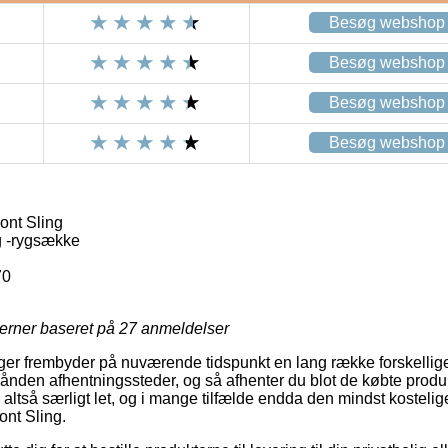
Besøg webshop
Besøg webshop
Besøg webshop
Besøg webshop
ont Sling
g -rygsække
70
jerner baseret på
27
anmeldelser
nger frembyder på nuværende tidspunkt en lang række forskellige 
rhånden afhentningssteder, og så afhenter du blot de købte produ
 altså særligt let, og i mange tilfælde endda den mindst kostelig
ont Sling.