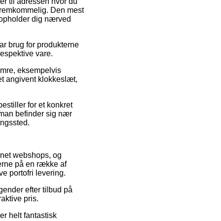
ler til adressen hvor du
s fremkommelig. Den mest
u opholder dig nærved
har brug for produkterne
respektive vare.
numre, eksempelvis
t angivent klokkeslæt,
stiller for et konkret
m man befinder sig nær
ingssted.
ternet webshops, og
serne på en række af
e portofri levering.
ender efter tilbud på
aktive pris.
er helt fantastisk