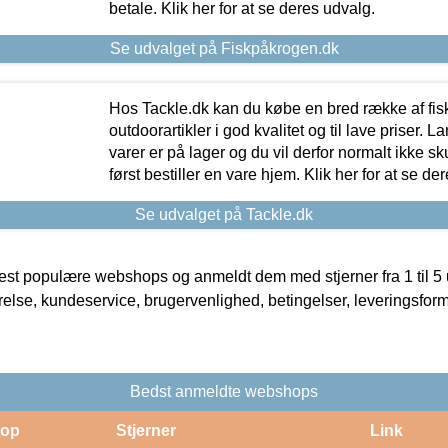
betale. Klik her for at se deres udvalg.
Se udvalget på Fiskpåkrogen.dk
Hos Tackle.dk kan du købe en bred række af fis
outdoorartikler i god kvalitet og til lave priser. L
varer er på lager og du vil derfor normalt ikke sk
først bestiller en vare hjem. Klik her for at se de
Se udvalget på Tackle.dk
t populære webshops og anmeldt dem med stjerner fra 1 til 5 ud
rrelse, kundeservice, brugervenlighed, betingelser, leveringsfor
Bedst anmeldte webshops
op
Stjerner
Link