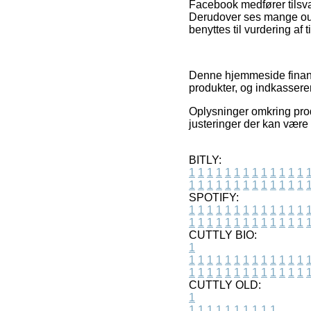
Facebook medfører tilsva
Derudover ses mange outl
benyttes til vurdering af
Denne hjemmeside finansi
produkter, og indkasserer
Oplysninger omkring prod
justeringer der kan være 
BITLY:
1
1
1
1
1
1
1
1
1
1
1
1
1
1
1
1
1
1
1
1
1
1
1
1
1
1
SPOTIFY:
1
1
1
1
1
1
1
1
1
1
1
1
1
1
1
1
1
1
1
1
1
1
1
1
1
1
CUTTLY BIO:
1
1
1
1
1
1
1
1
1
1
1
1
1
1
1
1
1
1
1
1
1
1
1
1
1
1
1
CUTTLY OLD:
1
1
1
1
1
1
1
1
1
1
1