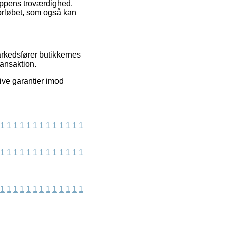
hoppens troværdighed.
forløbet, som også kan
rkedsfører butikkernes
ransaktion.
ive garantier imod
1
1
1
1
1
1
1
1
1
1
1
1
1
1
1
1
1
1
1
1
1
1
1
1
1
1
1
1
1
1
1
1
1
1
1
1
1
1
1