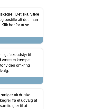
 fiskegrej. Det skal være
og bestille alt det, man
 Klik her for at se
ligt fiskeudstyr til
tid været et kæmpe
stor viden omkring
dvalg.
sælger alt du skal
skegrej fra et udvalg af
samtidig er til at