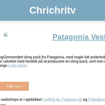
Chrichritv
Patagonia Ves
ngGennemført sling pack fra Patagonia, med nogle lidt anderlede
 er udviklet med henblik på at producere en sling pack, som kan
funge
(Læs mere)
Køb nu »
-webshops er i øjeblikket
Lystfisk.dk
,
Fiskegrej.dk
og
Fiskpåkro