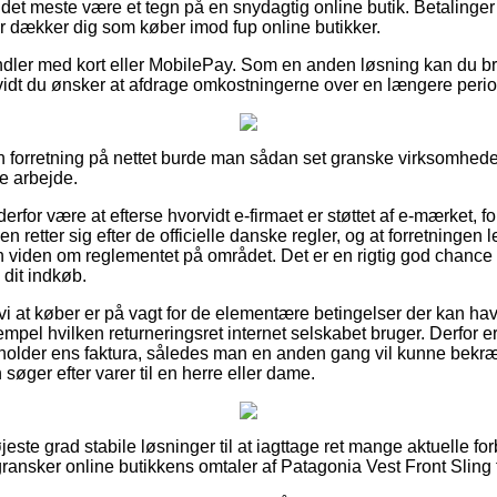
det meste være et tegn på en snydagtig online butik. Betalinger 
er dækker dig som køber imod fup online butikker.
ndler med kort eller MobilePay. Som en anden løsning kan du brug
 vidt du ønsker at afdrage omkostningerne over en længere peri
 en forretning på nettet burde man sådan set granske virksomhede
e arbejde.
for være at efterse hvorvidt e-firmaet er støttet af e-mærket, for
n retter sig efter de officielle danske regler, og at forretningen
viden om reglementet på området. Det er en rigtig god chance f
dit indkøb.
vi at køber er på vagt for de elementære betingelser der kan ha
empel hvilken returneringsret internet selskabet bruger. Derfor er 
beholder ens faktura, således man en anden gang vil kunne bekr
søger efter varer til en herre eller dame.
højeste grad stabile løsninger til at iagttage ret mange aktuelle 
 gransker online butikkens omtaler af Patagonia Vest Front Sling f