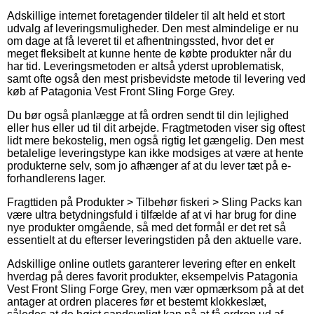
Adskillige internet foretagender tildeler til alt held et stort
udvalg af leveringsmuligheder. Den mest almindelige er nu
om dage at få leveret til et afhentningssted, hvor det er
meget fleksibelt at kunne hente de købte produkter når du
har tid. Leveringsmetoden er altså yderst uproblematisk,
samt ofte også den mest prisbevidste metode til levering ved
køb af Patagonia Vest Front Sling Forge Grey.
Du bør også planlægge at få ordren sendt til din lejlighed
eller hus eller ud til dit arbejde. Fragtmetoden viser sig oftest
lidt mere bekostelig, men også rigtig let gængelig. Den mest
betalelige leveringstype kan ikke modsiges at være at hente
produkterne selv, som jo afhænger af at du lever tæt på e-
forhandlerens lager.
Fragttiden på Produkter > Tilbehør fiskeri > Sling Packs kan
være ultra betydningsfuld i tilfælde af at vi har brug for dine
nye produkter omgående, så med det formål er det ret så
essentielt at du efterser leveringstiden på den aktuelle vare.
Adskillige online outlets garanterer levering efter en enkelt
hverdag på deres favorit produkter, eksempelvis Patagonia
Vest Front Sling Forge Grey, men vær opmærksom på at det
antager at ordren placeres før et bestemt klokkeslæt,