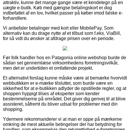
attraktiv, kunne det mange gange være et kendetegn på en
uægte e-butik. Køb med gængse betalingskort er dog
indbefattet af en lov, hvilket passer på køber imod falske e-
forhandlere.
Vi anbefaler betalinger med kort eller MobilePay. Som
alternativ kan du drage nytte af et tilbud som f.eks. ViaBill,
for så vidt du ønsker at afdrage prisen over en periode.
Før folk handler hos en Patagonia online webshop burde de
sådan set gennemlæse virksomhedens forretningsvilkår,
men det er undertiden et omfattende projekt.
Et alternativt forslag kunne måske være at bemærke hvorvidt
webbutikken er e-mærke tilsluttet, som burde være en
sikkerhed for at e-butikken adlyder de opstillede regler, og at
shoppen hyppigt tilses af eksperter som kender
bestemmelserne på området. Det giver dig genvej til at blive
assisteret, såfremt du bliver udsat for problemer med din
shopping.
Ydermere rekommanderer vi at man er oppe på mærkerne
omkring de mest aktuelle betingelser der har betydning for
handlen, som eksempelvis den returrettighed e-forretningen