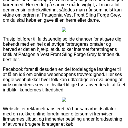
kører med. Her er det på samme måde vigtigt, at man altid
gemmer sin ordrekvittering, således man når som helst kan
vidne om ordren af Patagonia Vest Front Sling Forge Grey,
om du skal købe en gave til en herre eller dame.
Trustpilot fører til fuldstændig solide chancer for at gøre dig
bekendt med en hel del øvrige forbrugeres omtaler og
herved er det en hjælp, at du tolker internet forretningens
kritik af Patagonia Vest Front Sling Forge Grey forinden du
bestiller.
Facebook fører til desuden en del fordelagtige løsninger til
at få en idé om online webshoppens troværdighed. Her ses
nogle webbutikker hvor folk kan udfærdige en evaluering af
virksomhedens service, hvilket tillige bør anvendes til at få et
indblik i kundernes tilfredshed.
Websitet er reklamefinansieret. Vi har samarbejdsaftaler
med en række online forretninger eftersom vi fremviser
firmaernes tilbud, og indhenter betaling under forudsætning
af at vores brugere foretager et køb.