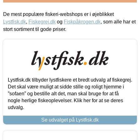
De mest populære fiskeri-webshops er i øjeblikket
Lystfisk.dk
,
Fiskegrej.dk
og
Fiskpåkrogen.dk
, som alle har et
stort sortiment til gode priser.
Lystfisk.dk tilbyder lystfiskere et bredt udvalg af fiskegrej.
Det skal være muligt at sidde stille og roligt hjemme i
”sofaen” og bestille alt det, man skal bruge for at få
nogle herlige fiskeoplevelser. Klik her for at se deres
udvalg.
Se udvalget på Lystfisk.dk