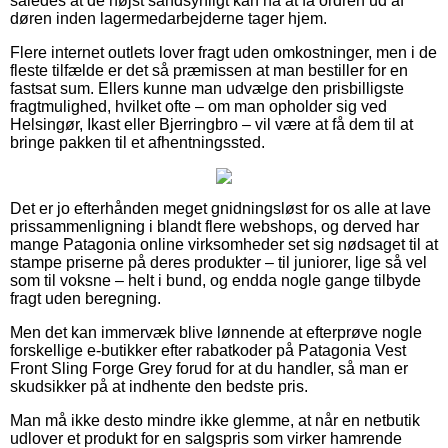
således at de højst sandsynligt kan nå at få ordren ud af
døren inden lagermedarbejderne tager hjem.
Flere internet outlets lover fragt uden omkostninger, men i de
fleste tilfælde er det så præmissen at man bestiller for en
fastsat sum. Ellers kunne man udvælge den prisbilligste
fragtmulighed, hvilket ofte – om man opholder sig ved
Helsingør, Ikast eller Bjerringbro – vil være at få dem til at
bringe pakken til et afhentningssted.
Det er jo efterhånden meget gnidningsløst for os alle at lave
prissammenligning i blandt flere webshops, og derved har
mange Patagonia online virksomheder set sig nødsaget til at
stampe priserne på deres produkter – til juniorer, lige så vel
som til voksne – helt i bund, og endda nogle gange tilbyde
fragt uden beregning.
Men det kan immervæk blive lønnende at efterprøve nogle
forskellige e-butikker efter rabatkoder på Patagonia Vest
Front Sling Forge Grey forud for at du handler, så man er
skudsikker på at indhente den bedste pris.
Man må ikke desto mindre ikke glemme, at når en netbutik
udlover et produkt for en salgspris som virker hamrende