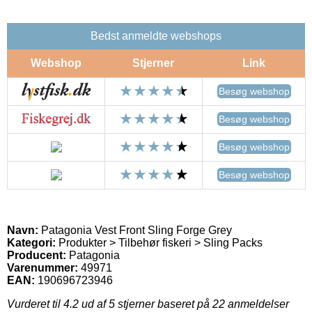
Bedst anmeldte webshops
Webshop
Stjerner
Link
Besøg webshop
Besøg webshop
Besøg webshop
Besøg webshop
Navn:
Patagonia Vest Front Sling Forge Grey
Kategori:
Produkter > Tilbehør fiskeri > Sling Packs
Producent:
Patagonia
Varenummer:
49971
EAN:
190696723946
Vurderet til
4.2
ud af 5 stjerner baseret på
22
anmeldelser