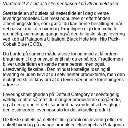
Vurderet til
3.7
ud af 5 stjerner baseret på
39
anmeldelser
Størstedelen af outlets på nettet tildeler i dag diverse
leveringsmodeller. Det mest populære er efterhånden
afhentningssteder, som gør at du kan hente bestillingen når
det passer ind i din hverdag. Fragttypen er jo temmelig let
gængelig, og mange gange også den billigste slags levering
ved køb af Patagonia Ultralight Black Hole Mini Hip Pack-
Cobalt Blue (COB).
Du burde på samme måde afveje for og imod at få ordren
bragt hjem til dig privat eller til når du er på job. Fragtformen
bliver undertiden en kende mere pebret, men også
usædvanlig fleksibel. Den mindst kostelige løsning til
levering er uden tvivl at du selv henter produkterne, men den
mulighed stiller krav om at du lever nær online forretningens
adresse.
Leveringshastigheden på Default Category er selvfølgelig
vældig central såfremt du mangler produkterne omgående,
og af den grund er det i sandhed passende at vi besigtiger
den estimerede leveringsdato for det aktuelle produkt.
De fleste outlets på nettet stiller garanti om levering efter en
enkelt hverdag på mange produkter, eksempelvis Patagonia