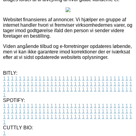
Websitet finansieres af annoncer. Vi hjælper en gruppe af
internet handler hvori vi fremviser virksomhedernes varer, og
tager imod godtgørelse ifald den person vi sender videre
foretager en bestilling.
Viden angående tilbud og e-forretninger opdateres løbende,
men vi kan ikke garantere imod korrektioner der er iværksat
efter at vi sidst opdaterede websitets oplysninger.
BITLY:
1
1
1
1
1
1
1
1
1
1
1
1
1
1
1
1
1
1
1
1
1
1
1
1
1
1
1
1
1
1
1
1
1
1
1
1
1
1
1
1
1
1
1
1
1
1
1
1
1
1
1
1
1
1
1
1
1
1
1
1
1
1
1
1
1
1
1
1
1
1
1
1
1
1
1
1
1
1
1
1
1
1
1
1
1
1
1
1
1
1
1
1
1
1
1
1
1
1
1
1
SPOTIFY:
1
1
1
1
1
1
1
1
1
1
1
1
1
1
1
1
1
1
1
1
1
1
1
1
1
1
1
1
1
1
1
1
1
1
1
1
1
1
1
1
1
1
1
1
1
1
1
1
1
1
1
1
1
1
1
1
1
1
1
1
1
1
1
1
1
1
1
1
1
1
1
1
1
1
1
1
1
1
1
1
1
1
1
1
1
1
1
1
1
1
1
1
1
1
1
1
1
1
1
1
CUTTLY BIO:
1