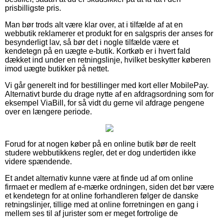
prisbilligste pris.
Man bør trods alt være klar over, at i tilfælde af at en
webbutik reklamerer et produkt for en salgspris der anses for
besynderligt lav, så bør det i nogle tilfælde være et
kendetegn på en uægte e-butik. Kortkøb er i hvert fald
dækket ind under en retningslinje, hvilket beskytter køberen
imod uægte butikker på nettet.
Vi går generelt ind for bestillinger med kort eller MobilePay.
Alternativt burde du drage nytte af en afdragsordning som for
eksempel ViaBill, for så vidt du gerne vil afdrage pengene
over en længere periode.
Forud for at nogen køber på en online butik bør de reelt
studere webbutikkens regler, det er dog undertiden ikke
videre spændende.
Et andet alternativ kunne være at finde ud af om online
firmaet er medlem af e-mærke ordningen, siden det bør være
et kendetegn for at online forhandleren følger de danske
retningslinjer, tillige med at online forretningen en gang i
mellem ses til af jurister som er meget fortrolige de