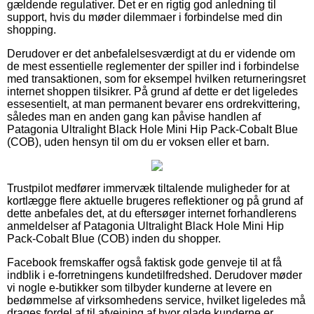
gældende regulativer. Det er en rigtig god anledning til
support, hvis du møder dilemmaer i forbindelse med din
shopping.
Derudover er det anbefalelsesværdigt at du er vidende om
de mest essentielle reglementer der spiller ind i forbindelse
med transaktionen, som for eksempel hvilken returneringsret
internet shoppen tilsikrer. På grund af dette er det ligeledes
essesentielt, at man permanent bevarer ens ordrekvittering,
således man en anden gang kan påvise handlen af
Patagonia Ultralight Black Hole Mini Hip Pack-Cobalt Blue
(COB), uden hensyn til om du er voksen eller et barn.
Trustpilot medfører immervæk tiltalende muligheder for at
kortlægge flere aktuelle brugeres reflektioner og på grund af
dette anbefales det, at du eftersøger internet forhandlerens
anmeldelser af Patagonia Ultralight Black Hole Mini Hip
Pack-Cobalt Blue (COB) inden du shopper.
Facebook fremskaffer også faktisk gode genveje til at få
indblik i e-forretningens kundetilfredshed. Derudover møder
vi nogle e-butikker som tilbyder kunderne at levere en
bedømmelse af virksomhedens service, hvilket ligeledes må
drages fordel af til afvejning af hvor glade kunderne er.