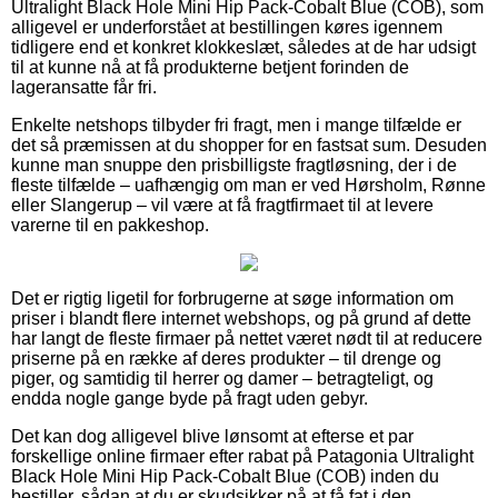
Ultralight Black Hole Mini Hip Pack-Cobalt Blue (COB), som
alligevel er underforstået at bestillingen køres igennem
tidligere end et konkret klokkeslæt, således at de har udsigt
til at kunne nå at få produkterne betjent forinden de
lageransatte får fri.
Enkelte netshops tilbyder fri fragt, men i mange tilfælde er
det så præmissen at du shopper for en fastsat sum. Desuden
kunne man snuppe den prisbilligste fragtløsning, der i de
fleste tilfælde – uafhængig om man er ved Hørsholm, Rønne
eller Slangerup – vil være at få fragtfirmaet til at levere
varerne til en pakkeshop.
Det er rigtig ligetil for forbrugerne at søge information om
priser i blandt flere internet webshops, og på grund af dette
har langt de fleste firmaer på nettet været nødt til at reducere
priserne på en række af deres produkter – til drenge og
piger, og samtidig til herrer og damer – betragteligt, og
endda nogle gange byde på fragt uden gebyr.
Det kan dog alligevel blive lønsomt at efterse et par
forskellige online firmaer efter rabat på Patagonia Ultralight
Black Hole Mini Hip Pack-Cobalt Blue (COB) inden du
bestiller, sådan at du er skudsikker på at få fat i den