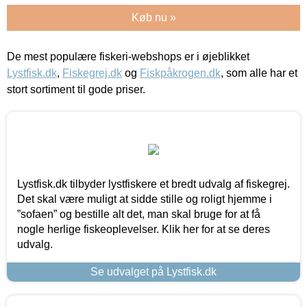
Køb nu »
De mest populære fiskeri-webshops er i øjeblikket
Lystfisk.dk
,
Fiskegrej.dk
og
Fiskpåkrogen.dk
, som alle har et
stort sortiment til gode priser.
Lystfisk.dk tilbyder lystfiskere et bredt udvalg af fiskegrej.
Det skal være muligt at sidde stille og roligt hjemme i
”sofaen” og bestille alt det, man skal bruge for at få
nogle herlige fiskeoplevelser. Klik her for at se deres
udvalg.
Se udvalget på Lystfisk.dk