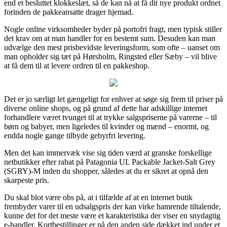
end et besluttet klokkeslæt, så de kan nå at få dit nye produkt ordnet
forinden de pakkeansatte drager hjemad.
Nogle online virksomheder byder på portofri fragt, men typisk stiller
det krav om at man handler for en bestemt sum. Desuden kan man
udvælge den mest prisbevidste leveringsform, som ofte – uanset om
man opholder sig tæt på Hørsholm, Ringsted eller Sæby – vil blive
at få dem til at levere ordren til en pakkeshop.
Det er jo særligt let gængeligt for enhver at søge sig frem til priser på
diverse online shops, og på grund af dette har adskillige internet
forhandlere været tvunget til at trykke salgspriserne på varerne – til
børn og babyer, men ligeledes til kvinder og mænd – enormt, og
endda nogle gange tilbyde gebyrfri levering.
Men det kan immervæk vise sig tiden værd at granske forskellige
netbutikker efter rabat på Patagonia UL Packable Jacket-Salt Grey
(SGRY)-M inden du shopper, således at du er sikret at opnå den
skarpeste pris.
Du skal blot være obs på, at i tilfælde af at en internet butik
frembyder varer til en udsalgspris der kan virke hamrende tiltalende,
kunne det for det meste være et karakteristika der viser en snydagtig
e-handler. Kortbestillinger er på den anden side dækket ind under et