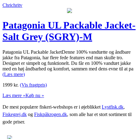
Chrichritv
Patagonia UL Packable Jacket-
Salt Grey (SGRY)-M
Patagonia UL Packable JacketDenne 100% vandtætte og åndbare
jakke fra Patagonia, har flere fede features end man skulle tro.
Designet er simpelt og funktionelt. Du får en 100% vandtæt jakke
med en høj åndbarhed og komfort, sammen med dens evne til at pa
(Læs mere)
1999
kr.
(Vis fragtpris)
Læs mere »
Køb nu »
De mest populære fiskeri-webshops er i øjeblikket
Lystfisk.dk
,
Fiskegrej.dk
og
Fiskpåkrogen.dk
, som alle har et stort sortiment til
gode priser.