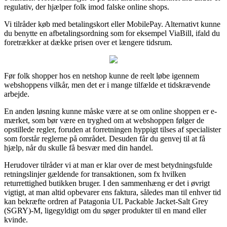
regulativ, der hjælper folk imod falske online shops.
Vi tilråder køb med betalingskort eller MobilePay. Alternativt kunne
du benytte en afbetalingsordning som for eksempel ViaBill, ifald du
foretrækker at dække prisen over et længere tidsrum.
Før folk shopper hos en netshop kunne de reelt løbe igennem
webshoppens vilkår, men det er i mange tilfælde et tidskrævende
arbejde.
En anden løsning kunne måske være at se om online shoppen er e-
mærket, som bør være en tryghed om at webshoppen følger de
opstillede regler, foruden at forretningen hyppigt tilses af specialister
som forstår reglerne på området. Desuden får du genvej til at få
hjælp, når du skulle få besvær med din handel.
Herudover tilråder vi at man er klar over de mest betydningsfulde
retningslinjer gældende for transaktionen, som fx hvilken
returrettighed butikken bruger. I den sammenhæng er det i øvrigt
vigtigt, at man altid opbevarer ens faktura, således man til enhver tid
kan bekræfte ordren af Patagonia UL Packable Jacket-Salt Grey
(SGRY)-M, ligegyldigt om du søger produkter til en mand eller
kvinde.