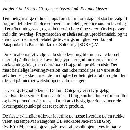
Vurderet til
4.9
ud af 5 stjerner baseret på
20
anmeldelser
Temmelig mange online shops foreslår nu om dage et stort udvalg af
fragtmuligheder. En der er meget almindelig er efterhånden levering
til et afhentningssted, og så henter du bare dine varer når det passer
ind i din hverdag. Fragtmetoden er altså særligt uproblematisk, og tit
derudover den mest betalelige leveringsmulighed ved køb af
Patagonia UL Packable Jacket-Salt Grey (SGRY)-M.
Du kan alternativt vælge at bestille levering til din private bopæl
eller ud på dit arbejde. Leveringstypen er godt nok en tak mere
omkostningsfuld, men derudover i høj grad uproblematisk. Den
mest betalelige leveringsversion kan ikke modsiges at være at du
selv henter pakken, men den mulighed er betinget af at du opholder
dig tæt på internet webshoppens arbejdslager.
Leveringsdygtigheden på Default Category er selvfølgelig
usædvanlig essentiel forudsat du skal bruge ordren inden for kort tid,
og i det øjemed er det ret så aktuelt at vi besigtiger det estimerede
leveringstidspunkt på det respektive produkt.
De fleste e-handler udlover levering på næste hverdag på en række
varer, eksempelvis Patagonia UL Packable Jacket-Salt Grey
(SGRY)-M, som alligevel påkræver at bestillingen laves tidligere