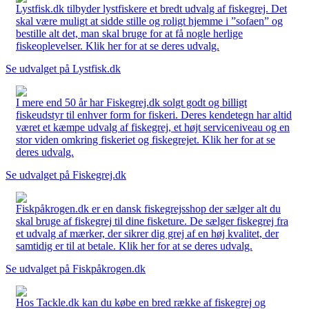
Lystfisk.dk tilbyder lystfiskere et bredt udvalg af fiskegrej. Det
skal være muligt at sidde stille og roligt hjemme i ”sofaen” og
bestille alt det, man skal bruge for at få nogle herlige
fiskeoplevelser. Klik her for at se deres udvalg.
Se udvalget på Lystfisk.dk
I mere end 50 år har Fiskegrej.dk solgt godt og billigt
fiskeudstyr til enhver form for fiskeri. Deres kendetegn har altid
været et kæmpe udvalg af fiskegrej, et højt serviceniveau og en
stor viden omkring fiskeriet og fiskegrejet. Klik her for at se
deres udvalg.
Se udvalget på Fiskegrej.dk
Fiskpåkrogen.dk er en dansk fiskegrejsshop der sælger alt du
skal bruge af fiskegrej til dine fisketure. De sælger fiskegrej fra
et udvalg af mærker, der sikrer dig grej af en høj kvalitet, der
samtidig er til at betale. Klik her for at se deres udvalg.
Se udvalget på Fiskpåkrogen.dk
Hos Tackle.dk kan du købe en bred række af fiskegrej og