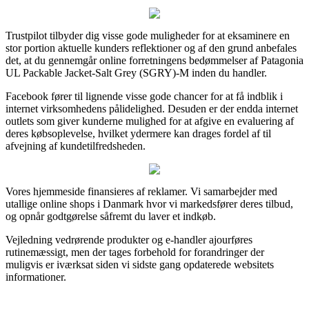
Trustpilot tilbyder dig visse gode muligheder for at eksaminere en
stor portion aktuelle kunders reflektioner og af den grund anbefales
det, at du gennemgår online forretningens bedømmelser af Patagonia
UL Packable Jacket-Salt Grey (SGRY)-M inden du handler.
Facebook fører til lignende visse gode chancer for at få indblik i
internet virksomhedens pålidelighed. Desuden er der endda internet
outlets som giver kunderne mulighed for at afgive en evaluering af
deres købsoplevelse, hvilket ydermere kan drages fordel af til
afvejning af kundetilfredsheden.
Vores hjemmeside finansieres af reklamer. Vi samarbejder med
utallige online shops i Danmark hvor vi markedsfører deres tilbud,
og opnår godtgørelse såfremt du laver et indkøb.
Vejledning vedrørende produkter og e-handler ajourføres
rutinemæssigt, men der tages forbehold for forandringer der
muligvis er iværksat siden vi sidste gang opdaterede websitets
informationer.