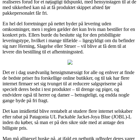
realiseres forud for et nøjagtigt tidspunkt, med hensynstagen til at de
med sikkerhed kan nå at få produktet skippet afsted før
pakkepersonalet får fri.
En hel del forretninger på nettet byder på levering uden
omkostninger, men i reglen gælder det kun hvis man bestiller for en
konkret pris. Ellers burde du beslutte sig for den prisbilligste
leveringstype, hvilket i mange tilfælde – ligegyldigt om du befinder
sig nær Herning, Slagelse eller Struer – vil blive at få dem til at
levere din bestilling til et afhentningssted.
Det er i dag usædvanlig hensigtsmæssigt for alle og enhver at finde
de bedste priser fra forskellige online butikker, og til tak har flere
internet firmaer set sig tvunget til at reducere salgspriserne på
specielt deres bedst i test produkter – til drenge og piger, og
endvidere også til herrer og damer – betragteligt, og endda nogle
gange byde på fri fragt.
Det kan imidlertid blive rentabelt at studere flere internet selskaber
efter rabat på Patagonia UL Packable Jacket-Joya Blue (JOBL)-L
inden du køber, så man er på den sikre side med at antage den
billigste pris.
Man må alligevel huske på, at ifald en netbutik udbyder deres varer