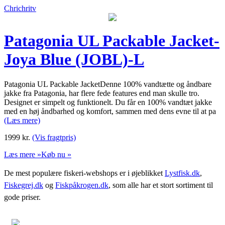
Chrichritv
Patagonia UL Packable Jacket-
Joya Blue (JOBL)-L
Patagonia UL Packable JacketDenne 100% vandtætte og åndbare
jakke fra Patagonia, har flere fede features end man skulle tro.
Designet er simpelt og funktionelt. Du får en 100% vandtæt jakke
med en høj åndbarhed og komfort, sammen med dens evne til at pa
(Læs mere)
1999
kr.
(Vis fragtpris)
Læs mere »
Køb nu »
De mest populære fiskeri-webshops er i øjeblikket
Lystfisk.dk
,
Fiskegrej.dk
og
Fiskpåkrogen.dk
, som alle har et stort sortiment til
gode priser.