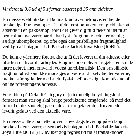
Vurderet til
3.6
ud af 5 stjerner baseret på
35
anmeldelser
En masse webbutikker i Danmark udlover heldigvis en hel del
forskellige fragtløsninger. En af de mest populære er i øjeblikket at
afsende til en pakkeshop, fordi det giver dig fuld fleksibilitet til at
hente dine nye varer når du har lyst. Fragtmuligheden er nemlig
særligt ukompliceret, og ofte også den prisbilligste fragtmulighed
ved køb af Patagonia UL Packable Jacket-Joya Blue (JOBL)-L.
Du kunne ydermere foretrække at få det leveret til din adresse eller
til adressen hvor du arbejder. Fragtmetoden bliver i regelen en smule
mere pebret, men omvendt yderst uproblematisk. Den prisbilligste
fragtmulighed kan ikke modsiges at være at du selv henter varerne,
hvilket står og falder med at du fysisk befinder dig i kort afstand af
online forretningens adresse.
Fragttiden på Default Category er jo temmelig betydningsfuld
forudsat man står og skal bruge produkterne omgående, så med det
formål er det sandelig passende at man tjekker den forventede
leveringsdato ved den aktuelle vare.
En masse outlets på nettet giver 1 hverdags levering på en lang
række af deres varer, eksempelvis Patagonia UL Packable Jacket-
Joya Blue (JOBL)-L, hvilket dog regnes ud fra at transaktionen