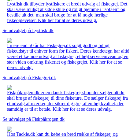
Lystfisk.dk tilbyder lystfiskere et bredt udvalg af fiskegrej. Det
skal være muligt at sidde stille og roligt hjemme i ”sofaen” og
bestille alt det, man skal bruge for at få nogle herlige
fiskeoplevelser. Klik her for at se deres udvalg.
Se udvalget på Lystfisk.dk
I mere end 50 år har Fiskegrej.dk solgt godt og billigt
fiskeudstyr til enhver form for fiskeri. Deres kendetegn har altid
været et kæmpe udvalg af fiskegrej, et højt serviceniveau og en
stor viden omkring fiskeriet og fiskegrejet. Klik her for at se
deres udvalg.
Se udvalget på Fiskegrej.dk
Fiskpåkrogen.dk er en dansk fiskegrejsshop der sælger alt du
skal bruge af fiskegrej til dine fisketure. De sælger fiskegrej fra
et udvalg af mærker, der sikrer dig grej af en høj kvalitet, der
samtidig er til at betale. Klik her for at se deres udvalg.
Se udvalget på Fiskpåkrogen.dk
Hos Tackle.dk kan du købe en bred række af fiskegrej og