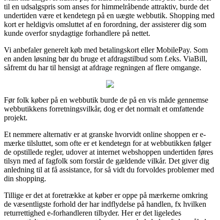
til en udsalgspris som anses for himmelråbende attraktiv, burde det
undertiden være et kendetegn på en uægte webbutik. Shopping med
kort er heldigvis omsluttet af en forordning, der assisterer dig som
kunde overfor snydagtige forhandlere på nettet.
Vi anbefaler generelt køb med betalingskort eller MobilePay. Som
en anden løsning bør du bruge et afdragstilbud som f.eks. ViaBill,
såfremt du har til hensigt at afdrage regningen af flere omgange.
Før folk køber på en webbutik burde de på en vis måde gennemse
webbutikkens forretningsvilkår, dog er det normalt et omfattende
projekt.
Et nemmere alternativ er at granske hvorvidt online shoppen er e-
mærke tilsluttet, som ofte er et kendetegn for at webbutikken følger
de opstillede regler, udover at internet webshoppen undertiden føres
tilsyn med af fagfolk som forstår de gældende vilkår. Det giver dig
anledning til at få assistance, for så vidt du forvoldes problemer med
din shopping.
Tillige er det at foretrække at køber er oppe på mærkerne omkring
de væsentligste forhold der har indflydelse på handlen, fx hvilken
returrettighed e-forhandleren tilbyder. Her er det ligeledes