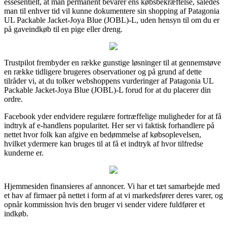
essesentielt, at man permanent bevarer ens købsbekræftelse, således
man til enhver tid vil kunne dokumentere sin shopping af Patagonia
UL Packable Jacket-Joya Blue (JOBL)-L, uden hensyn til om du er
på gaveindkøb til en pige eller dreng.
Trustpilot frembyder en række gunstige løsninger til at gennemstøve
en række tidligere brugeres observationer og på grund af dette
tilråder vi, at du tolker webshoppens vurderinger af Patagonia UL
Packable Jacket-Joya Blue (JOBL)-L forud for at du placerer din
ordre.
Facebook yder endvidere regulære fortræffelige muligheder for at få
indtryk af e-handlens popularitet. Her ser vi faktisk forhandlere på
nettet hvor folk kan afgive en bedømmelse af købsoplevelsen,
hvilket ydermere kan bruges til at få et indtryk af hvor tilfredse
kunderne er.
Hjemmesiden finansieres af annoncer. Vi har et tæt samarbejde med
et hav af firmaer på nettet i form af at vi markedsfører deres varer, og
opnår kommission hvis den bruger vi sender videre fuldfører et
indkøb.