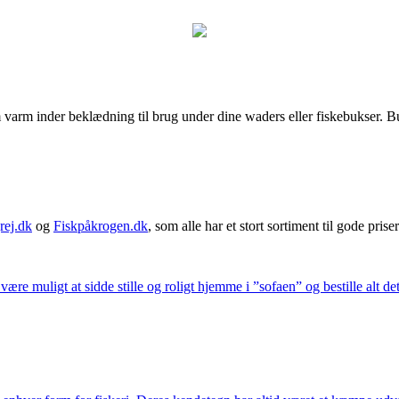
arm inder beklædning til brug under dine waders eller fiskebukser. Bu
rej.dk
og
Fiskpåkrogen.dk
, som alle har et stort sortiment til gode priser
 være muligt at sidde stille og roligt hjemme i ”sofaen” og bestille alt de