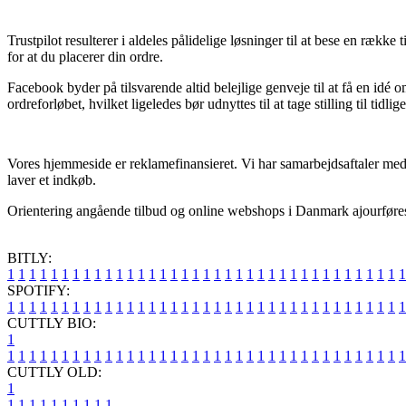
Trustpilot resulterer i aldeles pålidelige løsninger til at bese en rækk
for at du placerer din ordre.
Facebook byder på tilsvarende altid belejlige genveje til at få en idé
ordreforløbet, hvilket ligeledes bør udnyttes til at tage stilling til tidli
Vores hjemmeside er reklamefinansieret. Vi har samarbejdsaftaler med ad
laver et indkøb.
Orientering angående tilbud og online webshops i Danmark ajourføres l
BITLY:
1
1
1
1
1
1
1
1
1
1
1
1
1
1
1
1
1
1
1
1
1
1
1
1
1
1
1
1
1
1
1
1
1
1
1
1
1
SPOTIFY:
1
1
1
1
1
1
1
1
1
1
1
1
1
1
1
1
1
1
1
1
1
1
1
1
1
1
1
1
1
1
1
1
1
1
1
1
1
CUTTLY BIO:
1
1
1
1
1
1
1
1
1
1
1
1
1
1
1
1
1
1
1
1
1
1
1
1
1
1
1
1
1
1
1
1
1
1
1
1
1
1
CUTTLY OLD:
1
1
1
1
1
1
1
1
1
1
1