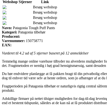
Webshop
Stjerner
Link
Besøg webshop
Besøg webshop
Besøg webshop
Besøg webshop
Navn:
Patagonia Tough Puff Pants
Kategori:
Patagonia tilbehør
Producent:
Varenummer:
150758771
EAN:
Vurderet til
4.2
ud af 5 stjerner baseret på
12
anmeldelser
Temmelig mange online varehuse tilbyder nu alverdens muligheder for 
det. Fragtmetoden er nemlig i høj grad hensigtsmæssig, samt desuden
Du bør endvidere planlægge at få pakken bragt til din privatbolig elle
dog til enhver tid være selv at hente ordren, som jo afhænger af at du 
Fragtperioden på Patagonia tilbehør er naturligvis rigtig central såfre
produkt.
Adskillige firmaer på nettet tilsiger muligheden for dag-til-dag lever
end et bestemt tidspunkt, således at de kan nå at få produktet distribuer