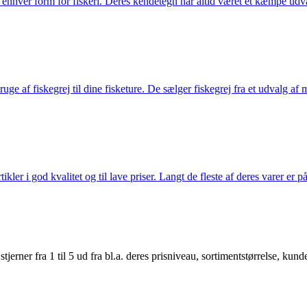
til enhver form for fiskeri. Deres kendetegn har altid været et kæmpe udv
e af fiskegrej til dine fisketure. De sælger fiskegrej fra et udvalg af mær
r i god kvalitet og til lave priser. Langt de fleste af deres varer er på
er fra 1 til 5 ud fra bl.a. deres prisniveau, sortimentstørrelse, kunde