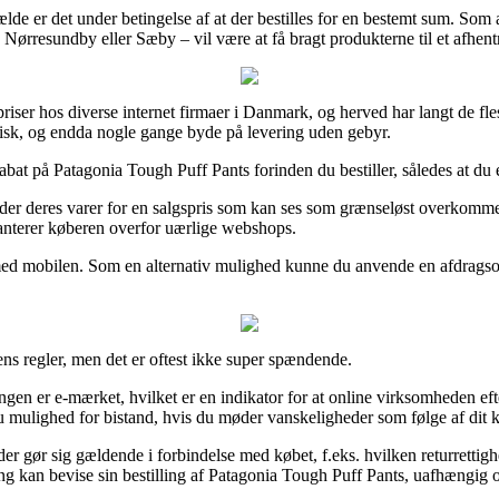
de er det under betingelse af at der bestilles for en bestemt sum. Som al
Nørresundby eller Sæby – vil være at få bragt produkterne til et afhent
er hos diverse internet firmaer i Danmark, og herved har langt de fleste
stisk, og endda nogle gange byde på levering uden gebyr.
at på Patagonia Tough Puff Pants forinden du bestiller, således at du er
r deres varer for en salgspris som kan ses som grænseløst overkommelig
aranterer køberen overfor uærlige webshops.
r med mobilen. Som en alternativ mulighed kunne du anvende en afdragsor
ens regler, men det er oftest ikke super spændende.
en er e-mærket, hvilket er en indikator for at online virksomheden efte
du mulighed for bistand, hvis du møder vanskeligheder som følge af dit 
der gør sig gældende i forbindelse med købet, f.eks. hvilken returrettigh
g kan bevise sin bestilling af Patagonia Tough Puff Pants, uafhængig o