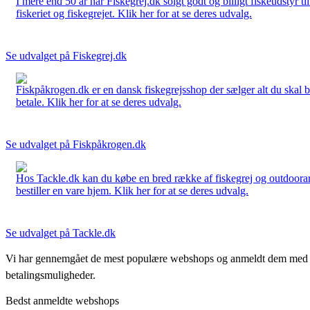
I mere end 50 år har Fiskegrej.dk solgt godt og billigt fiskeudstyr 
fiskeriet og fiskegrejet. Klik her for at se deres udvalg.
Se udvalget på Fiskegrej.dk
Fiskpåkrogen.dk er en dansk fiskegrejsshop der sælger alt du skal brug
betale. Klik her for at se deres udvalg.
Se udvalget på Fiskpåkrogen.dk
Hos Tackle.dk kan du købe en bred række af fiskegrej og outdoorartikle
bestiller en vare hjem. Klik her for at se deres udvalg.
Se udvalget på Tackle.dk
Vi har gennemgået de mest populære webshops og anmeldt dem med stjern
betalingsmuligheder.
Bedst anmeldte webshops