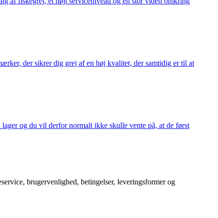
alg af fiskegrej, et højt serviceniveau og en stor viden omkring
ker, der sikrer dig grej af en høj kvalitet, der samtidig er til at
 lager og du vil derfor normalt ikke skulle vente på, at de først
service, brugervenlighed, betingelser, leveringsformer og