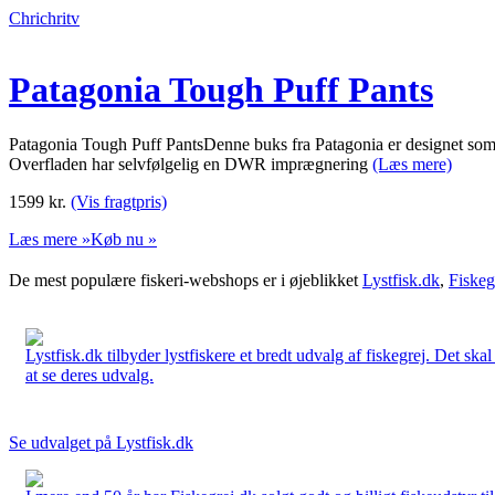
Chrichritv
Patagonia Tough Puff Pants
Patagonia Tough Puff PantsDenne buks fra Patagonia er designet som v
Overfladen har selvfølgelig en DWR imprægnering
(Læs mere)
1599
kr.
(Vis fragtpris)
Læs mere »
Køb nu »
De mest populære fiskeri-webshops er i øjeblikket
Lystfisk.dk
,
Fiskeg
Lystfisk.dk tilbyder lystfiskere et bredt udvalg af fiskegrej. Det skal
at se deres udvalg.
Se udvalget på Lystfisk.dk