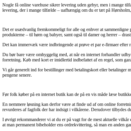
Nogle få online varehuse sikrer levering uden gebyr, men i mange tilfæl
levering, der i mange tilfælde – uafhængig om du er tæt på Hørsholm, 
Det er usædvanlig fremkommeligt for alle og enhver at sammenligne pris
produkterne – til børn og babyer, samt også til damer og herrer – dra
Det kan immervæk være indbringende at prøve et par e-firmaer efter rab
Du bør bare være omhyggelig med, at når en internet forhandler udbyde
forretning. Køb med kort er imidlertid indbefattet af en regel, som g
Vi går generelt ind for bestillinger med betalingskort eller betalinge
pengene senere.
Før folk køber på en internet butik kan de på en vis måde læse butikk
En nemmere løsning kan derfor være at finde ud af om online forretning
revurderes af fagfolk der har indsigt i vilkårene. Derudover tilbydes 
I øvrigt rekommanderer vi at du er på vagt for de mest aktuelle vilkår 
at man permanent bibeholder ens ordrekvittering, så man en anden gan