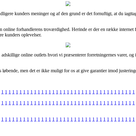
e tidligere kunders meninger og af den grund er det fornuftigt, at du iag
 om online forhandlerens troværdighed. Herinde er der en række internet
gere kunders oplevelser.
skillige online outlets hvori vi præsenterer forretningernes varer, og i
øbende, men det er ikke muligt for os at give garantier imod justeringe
1
1
1
1
1
1
1
1
1
1
1
1
1
1
1
1
1
1
1
1
1
1
1
1
1
1
1
1
1
1
1
1
1
1
1
1
1
1
1
1
1
1
1
1
1
1
1
1
1
1
1
1
1
1
1
1
1
1
1
1
1
1
1
1
1
1
1
1
1
1
1
1
1
1
1
1
1
1
1
1
1
1
1
1
1
1
1
1
1
1
1
1
1
1
1
1
1
1
1
1
1
1
1
1
1
1
1
1
1
1
1