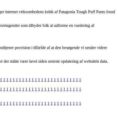
ttager internet virksomhedens kritik af Patagonia Tough Puff Pants forud
 foretagender som tilbyder folk at udforme en vurdering af
ndtjener provision i tilfælde af at den besøgende vi sender videre
r der måtte være lavet siden seneste opdatering af websitets data.
1
1
1
1
1
1
1
1
1
1
1
1
1
1
1
1
1
1
1
1
1
1
1
1
1
1
1
1
1
1
1
1
1
1
1
1
1
1
1
1
1
1
1
1
1
1
1
1
1
1
1
1
1
1
1
1
1
1
1
1
1
1
1
1
1
1
1
1
1
1
1
1
1
1
1
1
1
1