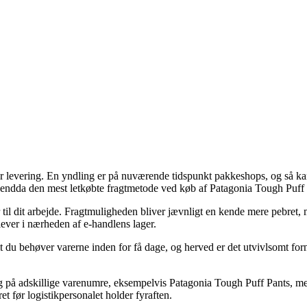
levering. En yndling er på nuværende tidspunkt pakkeshops, og så kan 
 endda den mest letkøbte fragtmetode ved køb af Patagonia Tough Puff 
r til dit arbejde. Fragtmuligheden bliver jævnligt en kende mere pebret
lever i nærheden af e-handlens lager.
mt du behøver varerne inden for få dage, og herved er det utvivlsomt forn
ing på adskillige varenumre, eksempelvis Patagonia Tough Puff Pants, me
et før logistikpersonalet holder fyraften.