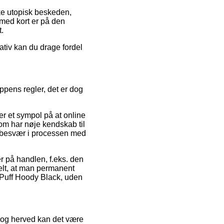
rke utopisk beskeden,
 med kort er på den
t.
ativ kan du drage fordel
pens regler, det er dog
er et sympol på at online
om har nøje kendskab til
r besvær i processen med
r på handlen, f.eks. den
elt, at man permanent
 Puff Hoody Black, uden
er og herved kan det være