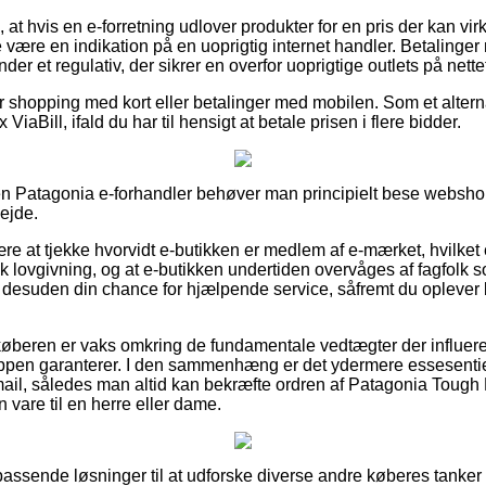
 at hvis en e-forretning udlover produkter for en pris der kan vi
e være en indikation på en uoprigtig internet handler. Betalinger
er et regulativ, der sikrer en overfor uoprigtige outlets på nette
for shopping med kort eller betalinger med mobilen. Som et altern
 ViaBill, ifald du har til hensigt at betale prisen i flere bidder.
en Patagonia e-forhandler behøver man principielt bese webshop
ejde.
e at tjekke hvorvidt e-butikken er medlem af e-mærket, hvilket 
lovgivning, og at e-butikken undertiden overvåges af fagfolk s
er desuden din chance for hjælpende service, såfremt du opleve
køberen er vaks omkring de fundamentale vedtægter der influere
hoppen garanterer. I den sammenhæng er det ydermere essesenti
mail, således man altid kan bekræfte ordren af Patagonia Tough
 vare til en herre eller dame.
et passende løsninger til at udforske diverse andre køberes tank