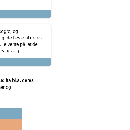
kegrej og
angt de fleste af deres
ulle vente på, at de
res udvalg.
 fra bl.a. deres
mer og