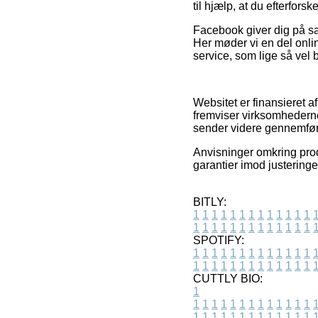
til hjælp, at du efterfo
Facebook giver dig på sa
Her møder vi en del onli
service, som lige så vel
Websitet er finansieret a
fremviser virksomhederne
sender videre gennemføre
Anvisninger omkring produ
garantier imod justeringe
BITLY:
1
1
1
1
1
1
1
1
1
1
1
1
1
1
1
1
1
1
1
1
1
1
1
1
1
1
SPOTIFY:
1
1
1
1
1
1
1
1
1
1
1
1
1
1
1
1
1
1
1
1
1
1
1
1
1
1
CUTTLY BIO:
1
1
1
1
1
1
1
1
1
1
1
1
1
1
1
1
1
1
1
1
1
1
1
1
1
1
1