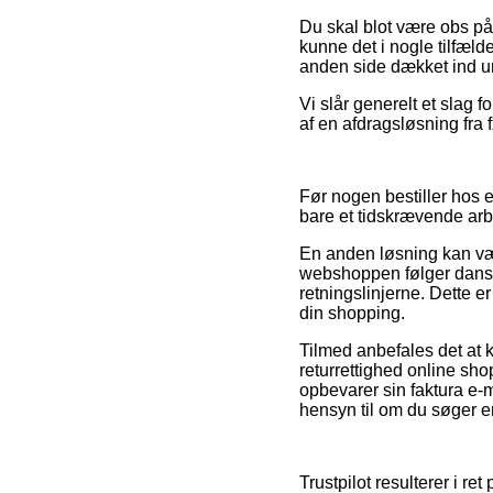
Du skal blot være obs på,
kunne det i nogle tilfæld
anden side dækket ind und
Vi slår generelt et slag 
af en afdragsløsning fra fx
Før nogen bestiller hos 
bare et tidskrævende arb
En anden løsning kan vær
webshoppen følger dansk 
retningslinjerne. Dette 
din shopping.
Tilmed anbefales det at 
returrettighed online s
opbevarer sin faktura e-
hensyn til om du søger en
Trustpilot resulterer i r