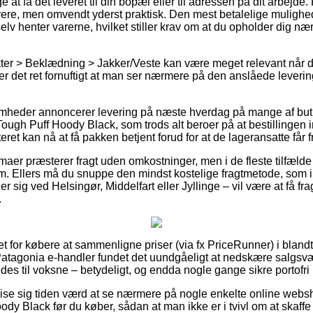
 at få det leveret til din bopæl eller til adressen på dit arbejde
ere, men omvendt yderst praktisk. Den mest betalelige mulighed
lv henter varerne, hvilket stiller krav om at du opholder dig nær
ter > Beklædning > Jakker/Veste kan være meget relevant når 
 er det ret fornuftigt at man ser nærmere på den anslåede lever
somheder annoncerer levering på næste hverdag på mange af but
ugh Puff Hoody Black, som trods alt beroer på at bestillingen 
eret kan nå at få pakken betjent forud for at de lageransatte får fr
rmaer præsterer fragt uden omkostninger, men i de fleste tilfælde
um. Ellers må du snuppe den mindst kostelige fragtmetode, som 
 sig ved Helsingør, Middelfart eller Jyllinge – vil være at få fragt
.
t for købere at sammenligne priser (via fx PriceRunner) i blandt
e Patagonia e-handler fundet det uundgåeligt at nedskære salgsvæ
des til voksne – betydeligt, og endda nogle gange sikre portofri 
se sig tiden værd at se nærmere på nogle enkelte online websh
y Black før du køber, sådan at man ikke er i tvivl om at skaffe s