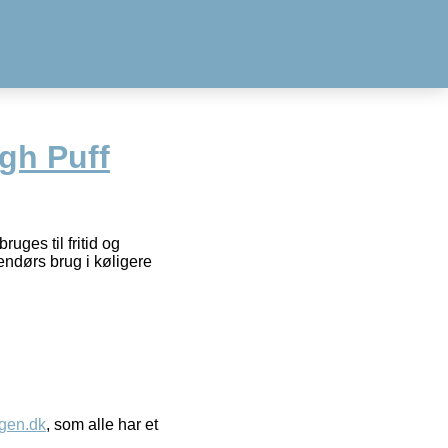
gh Puff
uges til fritid og
endørs brug i køligere
gen.dk
, som alle har et