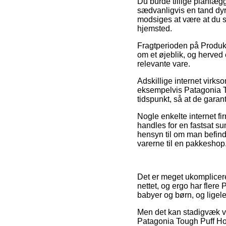
Du burde tillige planlægge
sædvanligvis en tand dyr
modsiges at være at du se
hjemsted.
Fragtperioden på Produk
om et øjeblik, og herved
relevante vare.
Adskillige internet virk
eksempelvis Patagonia To
tidspunkt, så at de garant
Nogle enkelte internet fi
handles for en fastsat s
hensyn til om man befinder
varerne til en pakkeshop
Det er meget ukomplicere
nettet, og ergo har fler
babyer og børn, og ligele
Men det kan stadigvæk vi
Patagonia Tough Puff Hood