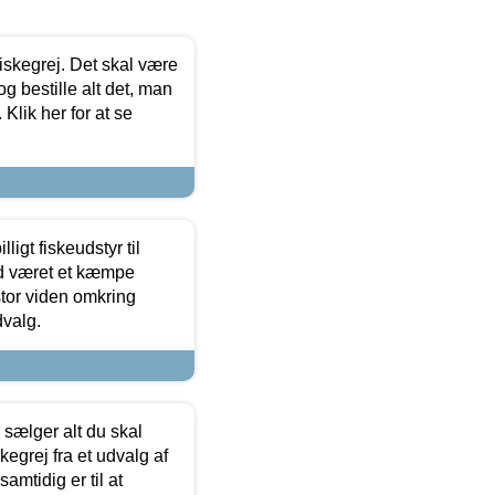
 fiskegrej. Det skal være
og bestille alt det, man
 Klik her for at se
ligt fiskeudstyr til
tid været et kæmpe
stor viden omkring
dvalg.
sælger alt du skal
skegrej fra et udvalg af
samtidig er til at