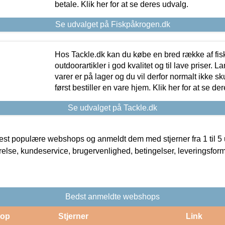
betale. Klik her for at se deres udvalg.
Se udvalget på Fiskpåkrogen.dk
Hos Tackle.dk kan du købe en bred række af fis
outdoorartikler i god kvalitet og til lave priser. L
varer er på lager og du vil derfor normalt ikke sk
først bestiller en vare hjem. Klik her for at se de
Se udvalget på Tackle.dk
t populære webshops og anmeldt dem med stjerner fra 1 til 5 ud
rrelse, kundeservice, brugervenlighed, betingelser, leveringsfor
Bedst anmeldte webshops
op
Stjerner
Link