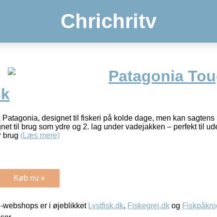
Chrichritv
Patagonia Tou
ck
 Patagonia, designet til fiskeri på kolde dage, men kan sagtens br
et til brug som ydre og 2. lag under vadejakken – perfekt til ud
r brug
(Læs mere)
Køb nu »
-webshops er i øjeblikket
Lystfisk.dk
,
Fiskegrej.dk
og
Fiskpåkro