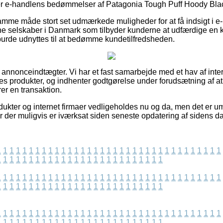
rsker e-handlens bedømmelser af Patagonia Tough Puff Hoody Black
mme måde stort set udmærkede muligheder for at få indsigt i e-
ne selskaber i Danmark som tilbyder kunderne at udfærdige en k
 burde udnyttes til at bedømme kundetilfredsheden.
f annonceindtægter. Vi har et fast samarbejde med et hav af inte
s produkter, og indhenter godtgørelse under forudsætning af a
r en transaktion.
kter og internet firmaer vedligeholdes nu og da, men det er umu
r der muligvis er iværksat siden seneste opdatering af sidens da
1
1
1
1
1
1
1
1
1
1
1
1
1
1
1
1
1
1
1
1
1
1
1
1
1
1
1
1
1
1
1
1
1
1
1
1
1
1
1
1
1
1
1
1
1
1
1
1
1
1
1
1
1
1
1
1
1
1
1
1
1
1
1
1
1
1
1
1
1
1
1
1
1
1
1
1
1
1
1
1
1
1
1
1
1
1
1
1
1
1
1
1
1
1
1
1
1
1
1
1
1
1
1
1
1
1
1
1
1
1
1
1
1
1
1
1
1
1
1
1
1
1
1
1
1
1
1
1
1
1
1
1
1
1
1
1
1
1
1
1
1
1
1
1
1
1
1
1
1
1
1
1
1
1
1
1
1
1
1
1
1
1
1
1
1
1
1
1
1
1
1
1
1
1
1
1
1
1
1
1
1
1
1