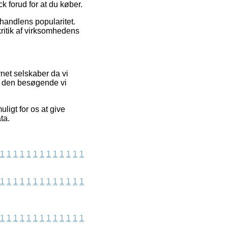
 forud for at du køber.
handlens popularitet.
ritik af virksomhedens
rnet selskaber da vi
t den besøgende vi
ligt for os at give
ta.
1
1
1
1
1
1
1
1
1
1
1
1
1
1
1
1
1
1
1
1
1
1
1
1
1
1
1
1
1
1
1
1
1
1
1
1
1
1
1