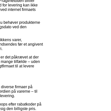
. Fragtmetoden bliver
 for levering kan ikke
ved internet firmaets
du behøver produkterne
ingsdato ved den
ikkens varer,
indsendes før et angivent
i.
 er det påkrævet at der
i mange tilfælde – uden
firmaet til at levere
 diverse firmaer på
rdien på varerne – til
levering.
ops efter rabatkoder på
ig den billigste pris.