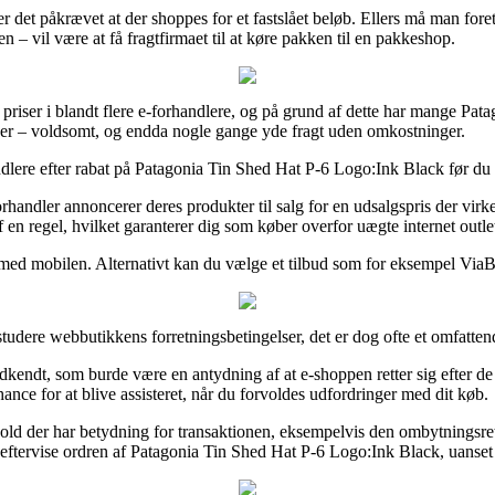
er det påkrævet at der shoppes for et fastslået beløb. Ellers må man fo
– vil være at få fragtfirmaet til at køre pakken til en pakkeshop.
priser i blandt flere e-forhandlere, og på grund af dette har mange Pata
nder – voldsomt, og endda nogle gange yde fragt uden omkostninger.
dlere efter rabat på Patagonia Tin Shed Hat P-6 Logo:Ink Black før du bes
rhandler annoncerer deres produkter til salg for en udsalgspris der virk
 en regel, hvilket garanterer dig som køber overfor uægte internet outle
 med mobilen. Alternativt kan du vælge et tilbud som for eksempel ViaBi
udere webbutikkens forretningsbetingelser, det er dog ofte et omfatten
dt, som burde være en antydning af at e-shoppen retter sig efter de dans
nce for at blive assisteret, når du forvoldes udfordringer med dit køb.
hold der har betydning for transaktionen, eksempelvis den ombytningsre
e eftervise ordren af Patagonia Tin Shed Hat P-6 Logo:Ink Black, uanset