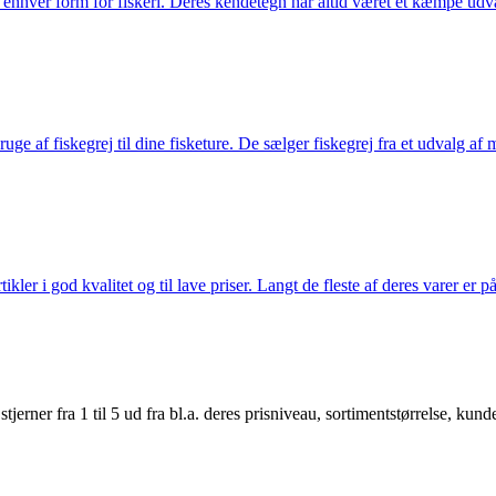
til enhver form for fiskeri. Deres kendetegn har altid været et kæmpe udv
e af fiskegrej til dine fisketure. De sælger fiskegrej fra et udvalg af mær
r i god kvalitet og til lave priser. Langt de fleste af deres varer er på
er fra 1 til 5 ud fra bl.a. deres prisniveau, sortimentstørrelse, kunde