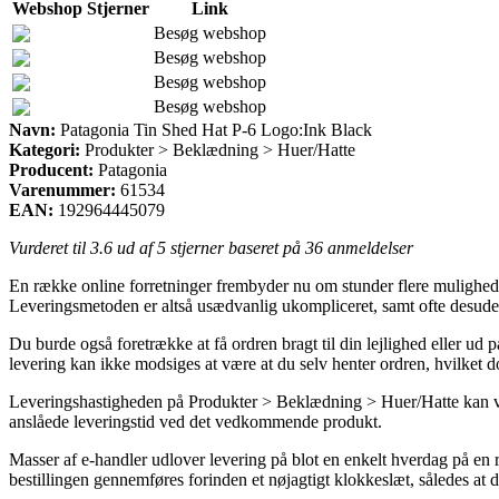
Webshop
Stjerner
Link
Besøg webshop
Besøg webshop
Besøg webshop
Besøg webshop
Navn:
Patagonia Tin Shed Hat P-6 Logo:Ink Black
Kategori:
Produkter > Beklædning > Huer/Hatte
Producent:
Patagonia
Varenummer:
61534
EAN:
192964445079
Vurderet til
3.6
ud af 5 stjerner baseret på
36
anmeldelser
En række online forretninger frembyder nu om stunder flere muligheder 
Leveringsmetoden er altså usædvanlig ukompliceret, samt ofte desuden
Du burde også foretrække at få ordren bragt til din lejlighed eller ud
levering kan ikke modsiges at være at du selv henter ordren, hvilket d
Leveringshastigheden på Produkter > Beklædning > Huer/Hatte kan vise 
anslåede leveringstid ved det vedkommende produkt.
Masser af e-handler udlover levering på blot en enkelt hverdag på 
bestillingen gennemføres forinden et nøjagtigt klokkeslæt, således at d