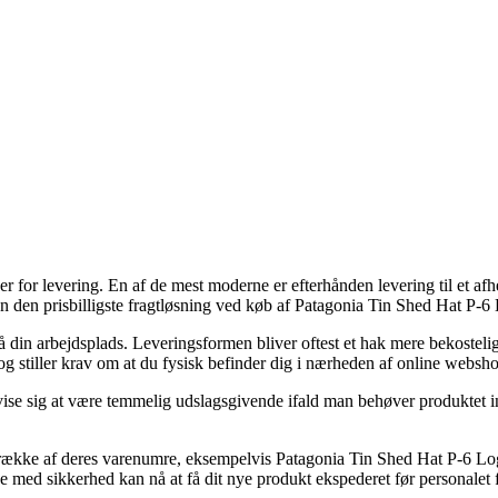
for levering. En af de mest moderne er efterhånden levering til et afhe
 den prisbilligste fragtløsning ved køb af Patagonia Tin Shed Hat P-6
 på din arbejdsplads. Leveringsformen bliver oftest et hak mere bekoste
og stiller krav om at du fysisk befinder dig i nærheden af online websh
sig at være temmelig udslagsgivende ifald man behøver produktet inden 
en række af deres varenumre, eksempelvis Patagonia Tin Shed Hat P-6 
e med sikkerhed kan nå at få dit nye produkt ekspederet før personalet få