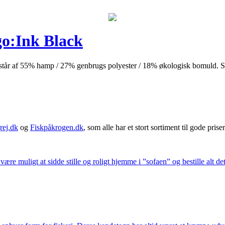
go:Ink Black
r består af 55% hamp / 27% genbrugs polyester / 18% økologisk bomuld.
rej.dk
og
Fiskpåkrogen.dk
, som alle har et stort sortiment til gode priser
 være muligt at sidde stille og roligt hjemme i ”sofaen” og bestille alt de