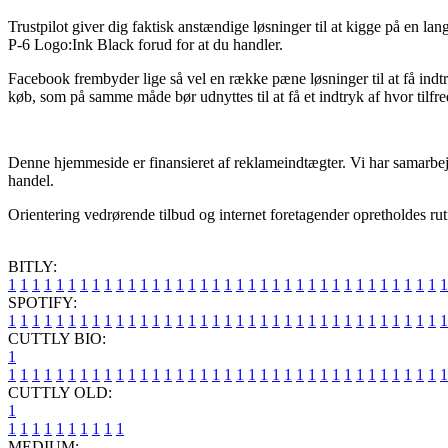
Trustpilot giver dig faktisk anstændige løsninger til at kigge på en l
P-6 Logo:Ink Black forud for at du handler.
Facebook frembyder lige så vel en række pæne løsninger til at få indt
køb, som på samme måde bør udnyttes til at få et indtryk af hvor tilfr
Denne hjemmeside er finansieret af reklameindtægter. Vi har samarbejd
handel.
Orientering vedrørende tilbud og internet foretagender opretholdes rut
BITLY:
1
1
1
1
1
1
1
1
1
1
1
1
1
1
1
1
1
1
1
1
1
1
1
1
1
1
1
1
1
1
1
1
1
1
1
1
1
SPOTIFY:
1
1
1
1
1
1
1
1
1
1
1
1
1
1
1
1
1
1
1
1
1
1
1
1
1
1
1
1
1
1
1
1
1
1
1
1
1
CUTTLY BIO:
1
1
1
1
1
1
1
1
1
1
1
1
1
1
1
1
1
1
1
1
1
1
1
1
1
1
1
1
1
1
1
1
1
1
1
1
1
1
CUTTLY OLD:
1
1
1
1
1
1
1
1
1
1
1
MEDIUM: