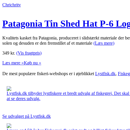
Chrichritv
Patagonia Tin Shed Hat P-6 Lo
Kvalitets kasket fra Patagonia, produceret i slidstærkt materiale de
solen og desuden er den fremstillet af et materiale
(Læs mere)
349
kr.
(Vis fragtpris)
Læs mere »
Køb nu »
De mest populære fiskeri-webshops er i øjeblikket
Lystfisk.dk
,
Fiskeg
Lystfisk.dk tilbyder lystfiskere et bredt udvalg af fiskegrej. Det skal
at se deres udvalg.
Se udvalget på Lystfisk.dk