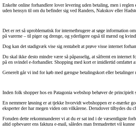
Enkelte online forhandlere lover levering uden betaling, men i reglen 
uden hensyn til om du befinder sig ved Randers, Nakskov eller Hadsten 
Det er ret så uproblematisk for internetbrugere at søge information om 
på varerne – til piger og drenge, og yderligere også til mænd og kvi
Dog kan det stadigvæk vise sig rentabelt at prøve visse internet forhan
Du skal ikke desto mindre være så påpasselig, at såfremt en internet fo
på en svindel e-forhandler. Shopping med kort er imidlertid omfattet af
Generelt går vi ind for køb med gængse betalingskort eller betalinger
Inden folk shopper hos en Patagonia webshop behøver de principielt st
En nemmere løsning er at tjekke hvorvidt webshoppen er e-mærke godken
eksperter der har megen viden om vilkårene. Derudover tilbydes du cha
Foruden dette rekommanderer vi at du er sat ind i de væsentligste for
altid opbevarer ens faktura e-mail, således man fremadrettet vil kunn