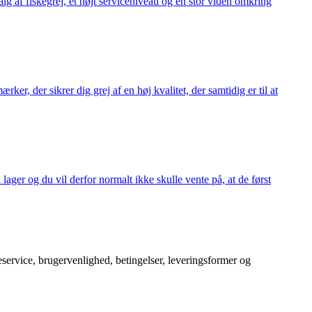
alg af fiskegrej, et højt serviceniveau og en stor viden omkring
ker, der sikrer dig grej af en høj kvalitet, der samtidig er til at
 lager og du vil derfor normalt ikke skulle vente på, at de først
service, brugervenlighed, betingelser, leveringsformer og