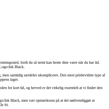
ntningssted, fordi du så nemt kan hente dine varer når du har tid.
 Logo:Ink Black.
lig, men samtidig særdeles ukompliceret. Den mest prisbevidste type af
oppens lager.
for kort tid, og herved er det virkelig essentielt at vi finder den
Logo:Ink Black, men vær opmærksom på at det nødvendiggør at
r fri.