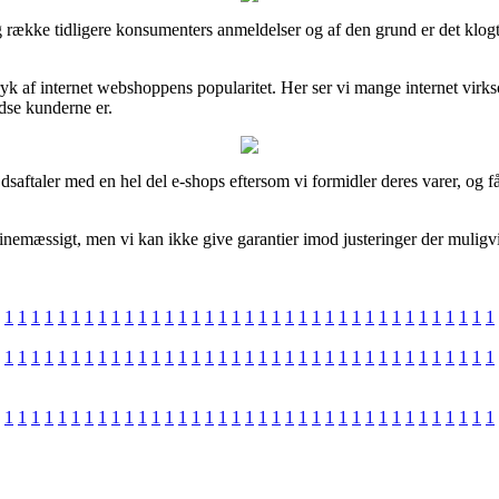
ang række tidligere konsumenters anmeldelser og af den grund er det klo
ryk af internet webshoppens popularitet. Her ser vi mange internet vir
edse kunderne er.
saftaler med en hel del e-shops eftersom vi formidler deres varer, og 
inemæssigt, men vi kan ikke give garantier imod justeringer der muligvi
1
1
1
1
1
1
1
1
1
1
1
1
1
1
1
1
1
1
1
1
1
1
1
1
1
1
1
1
1
1
1
1
1
1
1
1
1
1
1
1
1
1
1
1
1
1
1
1
1
1
1
1
1
1
1
1
1
1
1
1
1
1
1
1
1
1
1
1
1
1
1
1
1
1
1
1
1
1
1
1
1
1
1
1
1
1
1
1
1
1
1
1
1
1
1
1
1
1
1
1
1
1
1
1
1
1
1
1
1
1
1