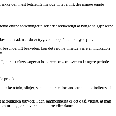
retrække den mest betalelige metode til levering, der mange gange –
gonia online forretninger fundet det nødvendigt at tvinge salgspriserne
tiller, sådan at du er tryg ved at opnå den billigste pris.
er besynderligt beskeden, kan det i nogle tilfælde være en indikation
ts.
ll, når du efterspørger at honorere beløbet over en længere periode.
de projekt.
ke retningslinjer, samt at internet forhandleren tit kontrolleres af
t netbutikken tilbyder. I den sammenhæng er det også vigtigt, at man
 om man søger en vare til en herre eller dame.