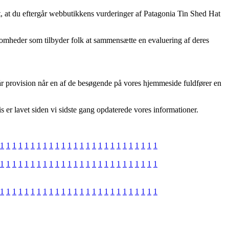
gt, at du eftergår webbutikkens vurderinger af Patagonia Tin Shed Hat
ksomheder som tilbyder folk at sammensætte en evaluering af deres
får provision når en af de besøgende på vores hjemmeside fuldfører en
s er lavet siden vi sidste gang opdaterede vores informationer.
1
1
1
1
1
1
1
1
1
1
1
1
1
1
1
1
1
1
1
1
1
1
1
1
1
1
1
1
1
1
1
1
1
1
1
1
1
1
1
1
1
1
1
1
1
1
1
1
1
1
1
1
1
1
1
1
1
1
1
1
1
1
1
1
1
1
1
1
1
1
1
1
1
1
1
1
1
1