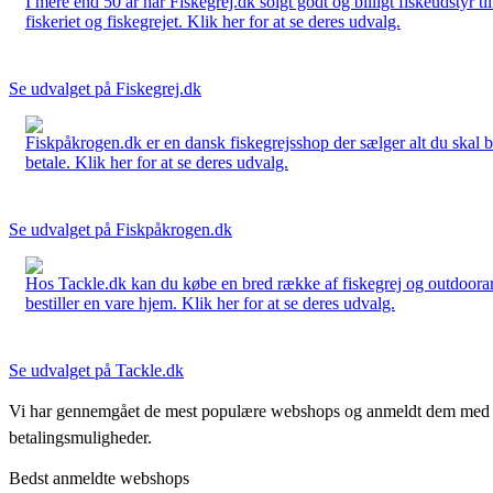
I mere end 50 år har Fiskegrej.dk solgt godt og billigt fiskeudstyr 
fiskeriet og fiskegrejet. Klik her for at se deres udvalg.
Se udvalget på Fiskegrej.dk
Fiskpåkrogen.dk er en dansk fiskegrejsshop der sælger alt du skal brug
betale. Klik her for at se deres udvalg.
Se udvalget på Fiskpåkrogen.dk
Hos Tackle.dk kan du købe en bred række af fiskegrej og outdoorartikle
bestiller en vare hjem. Klik her for at se deres udvalg.
Se udvalget på Tackle.dk
Vi har gennemgået de mest populære webshops og anmeldt dem med stjern
betalingsmuligheder.
Bedst anmeldte webshops